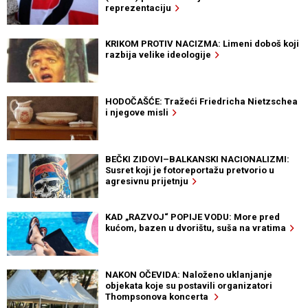
reprezentaciju
KRIKOM PROTIV NACIZMA: Limeni doboš koji
razbija velike ideologije
HODOČAŠĆE: Tražeći Friedricha Nietzschea
i njegove misli
BEČKI ZIDOVI–BALKANSKI NACIONALIZMI:
Susret koji je fotoreportažu pretvorio u
agresivnu prijetnju
KAD „RAZVOJ“ POPIJE VODU: More pred
kućom, bazen u dvorištu, suša na vratima
NAKON OČEVIDA: Naloženo uklanjanje
objekata koje su postavili organizatori
Thompsonova koncerta