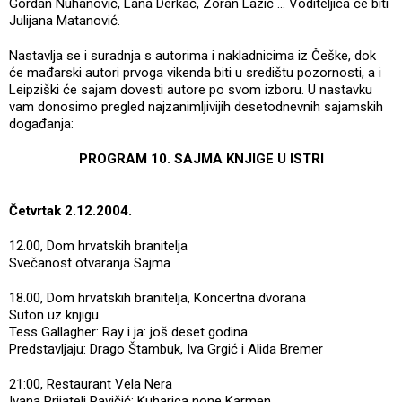
Gordan Nuhanović, Lana Derkač, Zoran Lazić ... Voditeljica će biti
Julijana Matanović.
Nastavlja se i suradnja s autorima i nakladnicima iz Češke, dok
će mađarski autori prvoga vikenda biti u središtu pozornosti, a i
Leipziški će sajam dovesti autore po svom izboru. U nastavku
vam donosimo pregled najzanimljivijih desetodnevnih sajamskih
događanja:
PROGRAM 10. SAJMA KNJIGE U ISTRI
Četvrtak 2.12.2004.
12.00, Dom hrvatskih branitelja
Svečanost otvaranja Sajma
18.00, Dom hrvatskih branitelja, Koncertna dvorana
Suton uz knjigu
Tess Gallagher: Ray i ja: još deset godina
Predstavljaju: Drago Štambuk, Iva Grgić i Alida Bremer
21:00, Restaurant Vela Nera
Ivana Prijatelj Pavičić: Kuharica none Karmen