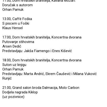
11.00, Dom hrvatskih branitelja, Kavana Mozart
Doručak s autorom
Orhan Pamuk
13.00, Caffé Foška
S piscem u Foški
Klaus Hensel
17.00, Dom hrvatskih branitelja, Koncertna dvorana
Putovanje stihovima
Arsen Dedić
Predstavljaju: Jakša Fiamengo i Enes Kišević
18.00, Dom hrvatskih branitelja, Koncertna dvorana
Suton uz knjigu
Orhan Pamuk
Predstavljaju: Marta Andrić, Ekrem Čaušević i Milana Vuković
Runjić
21.00, Grand salon broda Dalmacija, Molo Carbon
Dodjela nagrada Kiklop
(uz pozivnice)