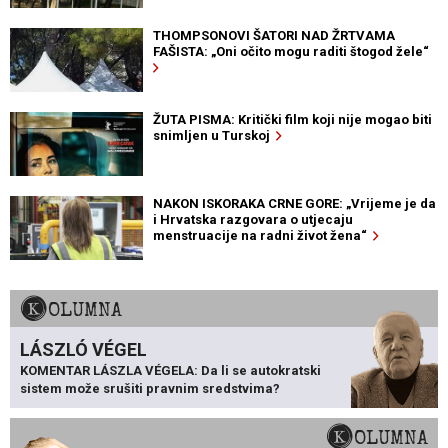
THOMPSONOVI ŠATORI NAD ŽRTVAMA
FAŠISTA: „Oni očito mogu raditi štogod žele“
ŽUTA PISMA: Kritički film koji nije mogao biti
snimljen u Turskoj
NAKON ISKORAKA CRNE GORE: „Vrijeme je da
i Hrvatska razgovara o utjecaju
menstruacije na radni život žena“
KOLUMNA
LÁSZLÓ VÉGEL
KOMENTAR LÁSZLA VÉGELA: Da li se autokratski
sistem može srušiti pravnim sredstvima?
KOLUMNA