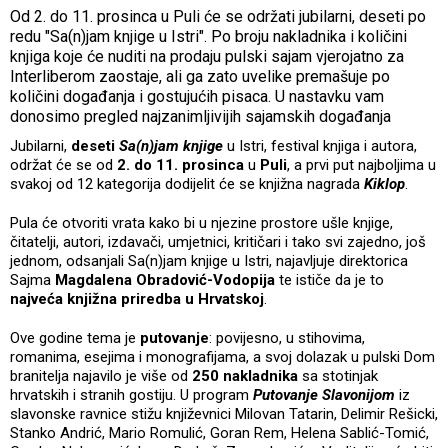
Od 2. do 11. prosinca u Puli će se održati jubilarni, deseti po
redu "Sa(n)jam knjige u Istri". Po broju nakladnika i količini
knjiga koje će nuditi na prodaju pulski sajam vjerojatno za
Interliberom zaostaje, ali ga zato uvelike premašuje po
količini događanja i gostujućih pisaca. U nastavku vam
donosimo pregled najzanimljivijih sajamskih događanja
Jubilarni,
deseti
Sa(n)jam knjige
u Istri, festival knjiga i autora,
održat će se od
2. do 11. prosinca
u
Puli
, a prvi put najboljima u
svakoj od 12 kategorija dodijelit će se knjižna nagrada
Kiklop
.
Pula će otvoriti vrata kako bi u njezine prostore ušle knjige,
čitatelji, autori, izdavači, umjetnici, kritičari i tako svi zajedno, još
jednom, odsanjali Sa(n)jam knjige u Istri, najavljuje direktorica
Sajma
Magdalena Obradović-Vodopija
te ističe da je to
najveća knjižna priredba u Hrvatskoj
.
Ove godine tema je
putovanje
: povijesno, u stihovima,
romanima, esejima i monografijama, a svoj dolazak u pulski Dom
branitelja najavilo je više od
250 nakladnika
sa stotinjak
hrvatskih i stranih gostiju. U program
Putovanje Slavonijom
iz
slavonske ravnice stižu književnici Milovan Tatarin, Delimir Rešicki,
Stanko Andrić, Mario Romulić, Goran Rem, Helena Sablić-Tomić,