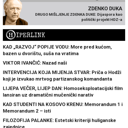
ZDENKO DUKA
DRUGO MIŠLJENJE ZDENKA DUKE: Dijaspora kao
politički projekt HDZ-a
H
IPERLINK
KAD „RAZVOJ“ POPIJE VODU: More pred kućom,
bazen u dvorištu, suša na vratima
VIKTOR IVANČIĆ: Nazad naši
INTERVENCIJA KOJA MIJENJA STVAR: Priča o Hodži
koji je izvukao mrtvog partizanskog komandanta
LIJEPA VEČER, LIJEP DAN: Homoseksploatacijski film
lansiran uz dramatični mučenički narativ
KAD STUDENTI NA KOSOVO KRENU: Memorandum 1 i
Memorandum 2 – isti
FILOZOFIJA PALANKE: Estetski kriteriji huliganske
zajednice