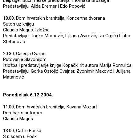
Leipziger Buchmesse predstavlja Thomasa Brussiga
Predstavljaju: Alida Bremer i Edo Popović
18.00, Dom hrvatskih branitelja, Koncertna dvorana
Suton uz knjigu
Claudio Magris: Izložba
Predstavljaju: Tonko Maroević, Ljiljana Avirović, Iva Grgić i Ljubo
Stefanović
20.30, Galerija Cvajner
Putovanje Slavonijom
Izložba i predstavljanje knjige Kopački rit autora Marija Romulića
Predstavljaju: Gorka Ostojić Cvajner, Zvonimir Maković i Julijana
Matanović
Ponedjeljak 6.12.2004.
11.00, Dom hrvatskih branitelja, Kavana Mozart
Doručak s autorom
Claudio Magris
13.00, Caffé Foška
S piscem u Foški