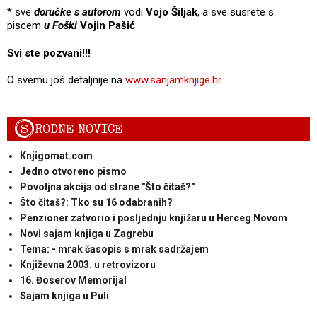
* sve
doručke s autorom
vodi
Vojo Šiljak
, a sve susrete s
piscem
u Foški
Vojin Pašić
Svi ste pozvani!!!
O svemu još detaljnije na
www.sanjamknjige.hr
.
S
RODNE NOVICE
Knjigomat.com
Jedno otvoreno pismo
Povoljna akcija od strane "Što čitaš?"
Što čitaš?: Tko su 16 odabranih?
Penzioner zatvorio i posljednju knjižaru u Herceg Novom
Novi sajam knjiga u Zagrebu
Tema: - mrak časopis s mrak sadržajem
Književna 2003. u retrovizoru
16. Đoserov Memorijal
Sajam knjiga u Puli