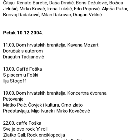
Čitaju: Renato Baretić, Daša Drndić, Boris Dežulović, Božica
Jelušić, Mirko Kovač, Irena Lukšić, Edo Popović, Aljoša Pužar,
Borivoj Radaković, Milan Rakovac, Dragan Velikić
Petak 10.12.2004.
11.00, Dom hrvatskih branitelja, Kavana Mozart
Doručak s autorom
Dragutin Tadijanović
13.00, Caffé Foška
S piscem u Foški
Ilja Stogoff
19.00, Dom hrvatskih branitelja, Koncertna dvorana
Putovanje
Matko Peić: Čovjek i kultura, Crno zlato
Predstavljaju: Mijo Ivurek i Mirko Kovačević
22.00, caffe Foška
Sve je ovo rock 'n' roll
Zlatko Gall: Rock enciklopedija