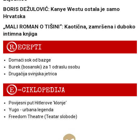
BORIS DEŽULOVIĆ: Kanye Westu ostala je samo
Hrvatska
„MALI ROMAN O TIŠINI“: Kaotična, zamršena i duboko
intimna knjiga
R
ECEPTI
Domaći sok od bazge
Burek (bosanski) za 1 odraslu osobu
Drugačija svinjska jetrica
E
-CIKLOPEDIJA
Povijesni put Hitlerove 'klonje'
Yugo - urbana legenda
Freedom Theatre (Teatar slobode)