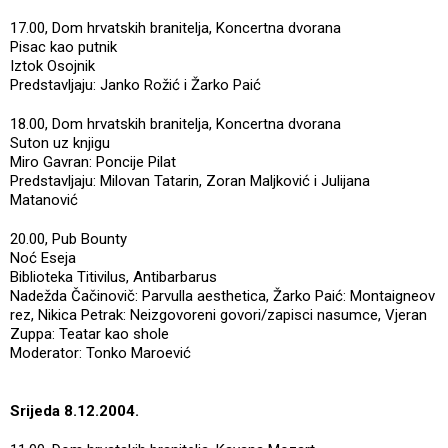
17.00, Dom hrvatskih branitelja, Koncertna dvorana
Pisac kao putnik
Iztok Osojnik
Predstavljaju: Janko Rožić i Žarko Paić
18.00, Dom hrvatskih branitelja, Koncertna dvorana
Suton uz knjigu
Miro Gavran: Poncije Pilat
Predstavljaju: Milovan Tatarin, Zoran Maljković i Julijana
Matanović
20.00, Pub Bounty
Noć Eseja
Biblioteka Titivilus, Antibarbarus
Nadežda Čačinovič: Parvulla aesthetica, Žarko Paić: Montaigneov
rez, Nikica Petrak: Neizgovoreni govori/zapisci nasumce, Vjeran
Zuppa: Teatar kao shole
Moderator: Tonko Maroević
Srijeda 8.12.2004.