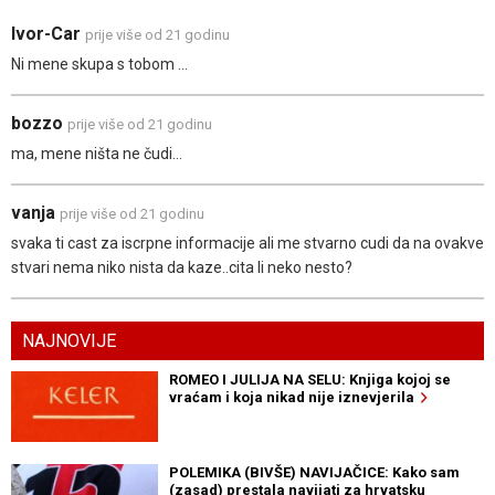
Ivor-Car
prije više od 21 godinu
Ni mene skupa s tobom ...
bozzo
prije više od 21 godinu
ma, mene ništa ne čudi...
vanja
prije više od 21 godinu
svaka ti cast za iscrpne informacije ali me stvarno cudi da na ovakve
stvari nema niko nista da kaze..cita li neko nesto?
NAJNOVIJE
ROMEO I JULIJA NA SELU: Knjiga kojoj se
vraćam i koja nikad nije iznevjerila
POLEMIKA (BIVŠE) NAVIJAČICE: Kako sam
(zasad) prestala navijati za hrvatsku