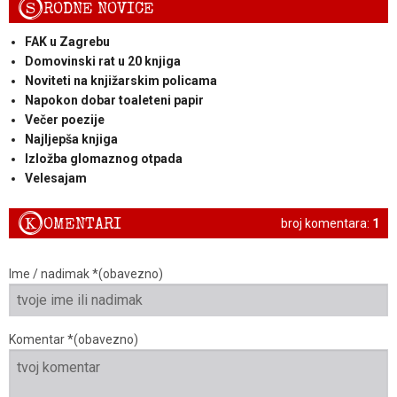
S
RODNE NOVICE
FAK u Zagrebu
Domovinski rat u 20 knjiga
Noviteti na knjižarskim policama
Napokon dobar toaleteni papir
Večer poezije
Najljepša knjiga
Izložba glomaznog otpada
Velesajam
K
OMENTARI
broj komentara:
1
Ime / nadimak *(obavezno)
Komentar *(obavezno)