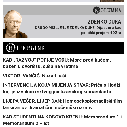
KOLUMNA
ZDENKO DUKA
DRUGO MIŠLJENJE ZDENKA DUKE: Dijaspora kao
politički projekt HDZ-a
H
IPERLINK
KAD „RAZVOJ“ POPIJE VODU: More pred kućom,
bazen u dvorištu, suša na vratima
VIKTOR IVANČIĆ: Nazad naši
INTERVENCIJA KOJA MIJENJA STVAR: Priča o Hodži
koji je izvukao mrtvog partizanskog komandanta
LIJEPA VEČER, LIJEP DAN: Homoseksploatacijski film
lansiran uz dramatični mučenički narativ
KAD STUDENTI NA KOSOVO KRENU: Memorandum 1 i
Memorandum 2 – isti