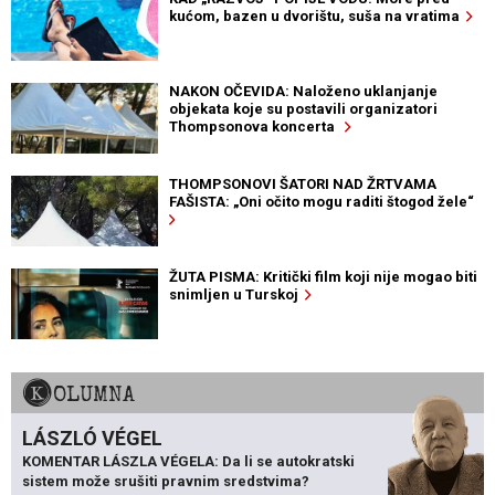
kućom, bazen u dvorištu, suša na vratima
NAKON OČEVIDA: Naloženo uklanjanje
objekata koje su postavili organizatori
Thompsonova koncerta
THOMPSONOVI ŠATORI NAD ŽRTVAMA
FAŠISTA: „Oni očito mogu raditi štogod žele“
ŽUTA PISMA: Kritički film koji nije mogao biti
snimljen u Turskoj
KOLUMNA
LÁSZLÓ VÉGEL
KOMENTAR LÁSZLA VÉGELA: Da li se autokratski
sistem može srušiti pravnim sredstvima?