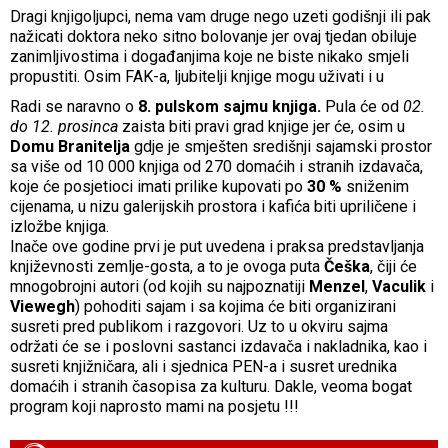
Dragi knjigoljupci, nema vam druge nego uzeti godišnji ili pak
nažicati doktora neko sitno bolovanje jer ovaj tjedan obiluje
zanimljivostima i događanjima koje ne biste nikako smjeli
propustiti. Osim FAK-a, ljubitelji knjige mogu uživati i u
Radi se naravno o
8. pulskom sajmu knjiga.
Pula će od
02.
do 12. prosinca
zaista biti pravi grad knjige jer će, osim u
Domu Branitelja
gdje je smješten središnji sajamski prostor
sa više od 10 000 knjiga od 270 domaćih i stranih izdavača,
koje će posjetioci imati prilike kupovati po
30 %
sniženim
cijenama, u nizu galerijskih prostora i kafića biti upriličene i
izložbe knjiga.
Inače ove godine prvi je put uvedena i praksa predstavljanja
književnosti zemlje-gosta, a to je ovoga puta
Češka
, čiji će
mnogobrojni autori (od kojih su najpoznatiji
Menzel
,
Vaculik
i
Viewegh
) pohoditi sajam i sa kojima će biti organizirani
susreti pred publikom i razgovori. Uz to u okviru sajma
održati će se i poslovni sastanci izdavača i nakladnika, kao i
susreti knjižničara, ali i sjednica PEN-a i susret urednika
domaćih i stranih časopisa za kulturu. Dakle, veoma bogat
program koji naprosto mami na posjetu !!!