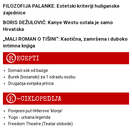
FILOZOFIJA PALANKE: Estetski kriteriji huliganske
zajednice
BORIS DEŽULOVIĆ: Kanye Westu ostala je samo
Hrvatska
„MALI ROMAN O TIŠINI“: Kaotična, zamršena i duboko
intimna knjiga
R
ECEPTI
Domaći sok od bazge
Burek (bosanski) za 1 odraslu osobu
Drugačija svinjska jetrica
E
-CIKLOPEDIJA
Povijesni put Hitlerove 'klonje'
Yugo - urbana legenda
Freedom Theatre (Teatar slobode)