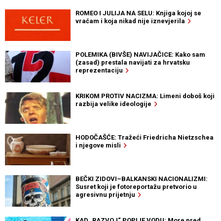
ROMEO I JULIJA NA SELU: Knjiga kojoj se
vraćam i koja nikad nije iznevjerila
POLEMIKA (BIVŠE) NAVIJAČICE: Kako sam
(zasad) prestala navijati za hrvatsku
reprezentaciju
KRIKOM PROTIV NACIZMA: Limeni doboš koji
razbija velike ideologije
HODOČAŠĆE: Tražeći Friedricha Nietzschea
i njegove misli
BEČKI ZIDOVI–BALKANSKI NACIONALIZMI:
Susret koji je fotoreportažu pretvorio u
agresivnu prijetnju
KAD „RAZVOJ“ POPIJE VODU: More pred