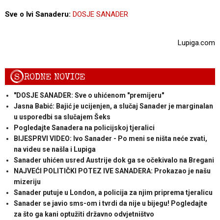
Sve o Ivi Sanaderu:
DOSJE SANADER
Lupiga.com
S
RODNE NOVICE
"DOSJE SANADER: Sve o uhićenom "premijeru"
Jasna Babić: Bajić je ucijenjen, a slučaj Sanader je marginalan
u usporedbi sa slučajem Šeks
Pogledajte Sanadera na policijskoj tjeralici
BIJESPRVI VIDEO: Ivo Sanader - Po meni se ništa neće zvati,
na videu se našla i Lupiga
Sanader uhićen usred Austrije dok ga se očekivalo na Bregani
NAJVEĆI POLITIČKI POTEZ IVE SANADERA: Prokazao je našu
mizeriju
Sanader putuje u London, a policija za njim priprema tjeralicu
Sanader se javio sms-om i tvrdi da nije u bijegu! Pogledajte
za što ga kani optužiti državno odvjetništvo