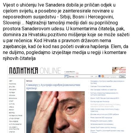
Vijest o uhićenju Ive Sanadera dobila je priličan odjek u
cijelom svijetu, a posebno je zainteresirale novinare u
neposrednom susjedstvu - Srbiji, Bosni i Hercegovini,
Sloveniji ... Najtiražniji tamošnji mediji dali su popriličnog
prostora Sanaderovom udesu. U komentarima čitatelja, pak,
dominira za Hrvatsku pozitivno mišljenje koje se može sažeti
u par rečenica: Kod Hrvata s pravnom državom nema
zajebancije, kad će kod nas početi ovakva hapšenja. Elem, da
ne duljimo, pogledajmo izvještaje medija u regiji i komentare
njihovih čitatelja