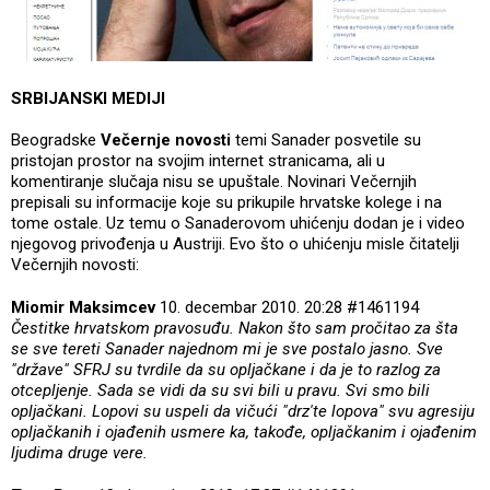
SRBIJANSKI MEDIJI
Beogradske
Večernje novosti
temi Sanader posvetile su
pristojan prostor na svojim internet stranicama, ali u
komentiranje slučaja nisu se upuštale. Novinari Večernjih
prepisali su informacije koje su prikupile hrvatske kolege i na
tome ostale. Uz temu o Sanaderovom uhićenju dodan je i video
njegovog privođenja u Austriji. Evo što o uhićenju misle čitatelji
Večernjih novosti:
Miomir Maksimcev
10. decembar 2010. 20:28 #1461194
Čestitke hrvatskom pravosuđu. Nakon što sam pročitao za šta
se sve tereti Sanader najednom mi je sve postalo jasno. Sve
"države" SFRJ su tvrdile da su opljačkane i da je to razlog za
otcepljenje. Sada se vidi da su svi bili u pravu. Svi smo bili
opljačkani. Lopovi su uspeli da vičući "drz'te lopova" svu agresiju
opljačkanih i ojađenih usmere ka, takođe, opljačkanim i ojađenim
ljudima druge vere.