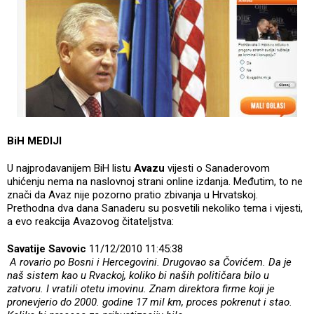
BiH MEDIJI
U najprodavanijem BiH listu
Avazu
vijesti o Sanaderovom
uhićenju nema na naslovnoj strani online izdanja. Međutim, to ne
znači da Avaz nije pozorno pratio zbivanja u Hrvatskoj.
Prethodna dva dana Sanaderu su posvetili nekoliko tema i vijesti,
a evo reakcija Avazovog čitateljstva:
Savatije Savovic
11/12/2010 11:45:38
A rovario po Bosni i Hercegovini. Drugovao sa Čovićem. Da je
naš sistem kao u Rvackoj, koliko bi naših političara bilo u
zatvoru. I vratili otetu imovinu. Znam direktora firme koji je
pronevjerio do 2000. godine 17 mil km, proces pokrenut i stao.