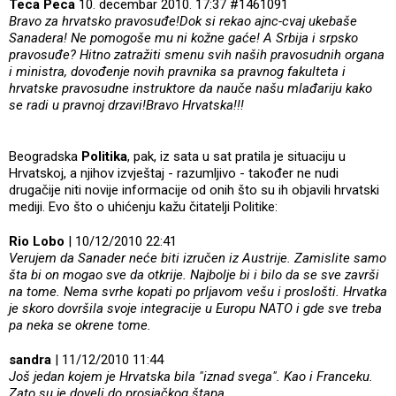
Teca Peca
10. decembar 2010. 17:37 #1461091
Bravo za hrvatsko pravosuđe!Dok si rekao ajnc-cvaj ukebaše
Sanadera! Ne pomogoše mu ni kožne gaće! A Srbija i srpsko
pravosuđe? Hitno zatražiti smenu svih naših pravosudnih organa
i ministra, dovođenje novih pravnika sa pravnog fakulteta i
hrvatske pravosudne instruktore da nauče našu mlađariju kako
se radi u pravnoj drzavi!Bravo Hrvatska!!!
Beogradska
Politika
, pak, iz sata u sat pratila je situaciju u
Hrvatskoj, a njihov izvještaj - razumljivo - također ne nudi
drugačije niti novije informacije od onih što su ih objavili hrvatski
mediji. Evo što o uhićenju kažu čitatelji Politike:
Rio Lobo
| 10/12/2010 22:41
Verujem da Sanader neće biti izručen iz Austrije. Zamislite samo
šta bi on mogao sve da otkrije. Najbolje bi i bilo da se sve završi
na tome. Nema svrhe kopati po prljavom vešu i proslošti. Hrvatka
je skoro dovršila svoje integracije u Europu NATO i gde sve treba
pa neka se okrene tome.
sandra
| 11/12/2010 11:44
Još jedan kojem je Hrvatska bila "iznad svega". Kao i Franceku.
Zato su je doveli do prosjačkog štapa.