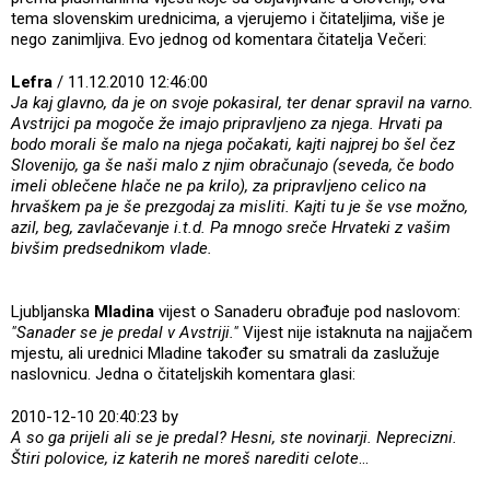
tema slovenskim urednicima, a vjerujemo i čitateljima, više je
nego zanimljiva. Evo jednog od komentara čitatelja Večeri:
Lefra
/ 11.12.2010 12:46:00
Ja kaj glavno, da je on svoje pokasiral, ter denar spravil na varno.
Avstrijci pa mogoče že imajo pripravljeno za njega. Hrvati pa
bodo morali še malo na njega počakati, kajti najprej bo šel čez
Slovenijo, ga še naši malo z njim obračunajo (seveda, če bodo
imeli oblečene hlače ne pa krilo), za pripravljeno celico na
hrvaškem pa je še prezgodaj za misliti. Kajti tu je še vse možno,
azil, beg, zavlačevanje i.t.d. Pa mnogo sreče Hrvateki z vašim
bivšim predsednikom vlade.
Ljubljanska
Mladina
vijest o Sanaderu obrađuje pod naslovom:
"Sanader se je predal v Avstriji."
Vijest nije istaknuta na najjačem
mjestu, ali urednici Mladine također su smatrali da zaslužuje
naslovnicu. Jedna o čitateljskih komentara glasi:
2010-12-10 20:40:23 by
A so ga prijeli ali se je predal? Hesni, ste novinarji. Neprecizni.
Štiri polovice, iz katerih ne moreš narediti celote
...