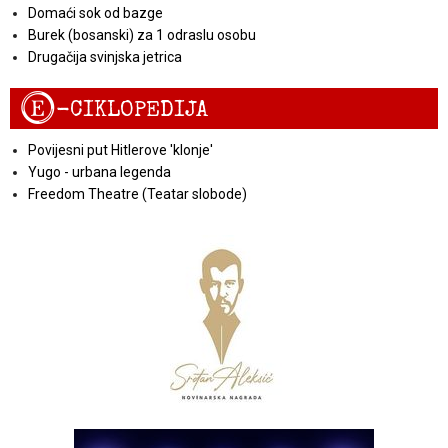
Domaći sok od bazge
Burek (bosanski) za 1 odraslu osobu
Drugačija svinjska jetrica
E
-CIKLOPEDIJA
Povijesni put Hitlerove 'klonje'
Yugo - urbana legenda
Freedom Theatre (Teatar slobode)