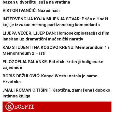
bazen u dvorištu, suša na vratima
VIKTOR IVANČIĆ: Nazad naši
INTERVENCIJA KOJA MIJENJA STVAR: Priča o Hodži
koji je izvukao mrtvog partizanskog komandanta
LIJEPA VEČER, LIJEP DAN: Homoseksploatacijski film
lansiran uz dramatični mučenički narativ
KAD STUDENTI NA KOSOVO KRENU: Memorandum 1 i
Memorandum 2 – isti
FILOZOFIJA PALANKE: Estetski kriteriji huliganske
zajednice
BORIS DEŽULOVIĆ: Kanye Westu ostala je samo
Hrvatska
„MALI ROMAN O TIŠINI“: Kaotična, zamršena i duboko
intimna knjiga
R
ECEPTI