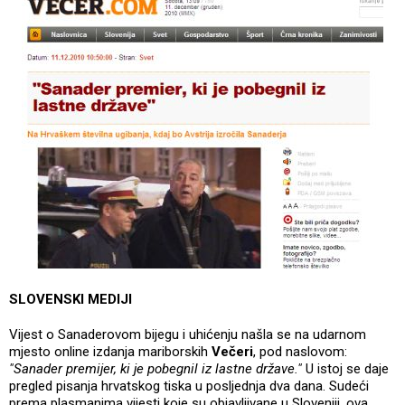
SLOVENSKI MEDIJI
Vijest o Sanaderovom bijegu i uhićenju našla se na udarnom
mjesto online izdanja mariborskih
Večeri
, pod naslovom:
"Sanader premijer, ki je pobegnil iz lastne države."
U istoj se daje
pregled pisanja hrvatskog tiska u posljednja dva dana. Sudeći
prema plasmanima vijesti koje su objavljivane u Sloveniji, ova