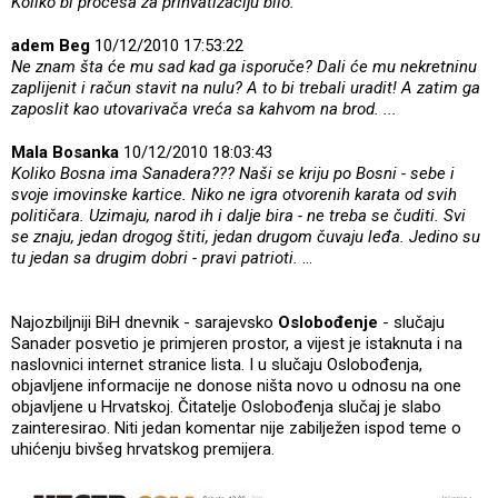
Koliko bi procesa za prihvatizaciju bilo.
adem Beg
10/12/2010 17:53:22
Ne znam šta će mu sad kad ga isporuče? Dali će mu nekretninu
zaplijenit i račun stavit na nulu? A to bi trebali uradit! A zatim ga
zaposlit kao utovarivača vreća sa kahvom na brod. ...
Mala Bosanka
10/12/2010 18:03:43
Koliko Bosna ima Sanadera??? Naši se kriju po Bosni - sebe i
svoje imovinske kartice. Niko ne igra otvorenih karata od svih
političara. Uzimaju, narod ih i dalje bira - ne treba se čuditi. Svi
se znaju, jedan drogog štiti, jedan drugom čuvaju leđa. Jedino su
tu jedan sa drugim dobri - pravi patrioti.
...
Najozbiljniji BiH dnevnik - sarajevsko
Oslobođenje
- slučaju
Sanader posvetio je primjeren prostor, a vijest je istaknuta i na
naslovnici internet stranice lista. I u slučaju Oslobođenja,
objavljene informacije ne donose ništa novo u odnosu na one
objavljene u Hrvatskoj. Čitatelje Oslobođenja slučaj je slabo
zainteresirao. Niti jedan komentar nije zabilježen ispod teme o
uhićenju bivšeg hrvatskog premijera.