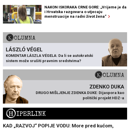
NAKON ISKORAKA CRNE GORE: „Vrijeme je da
i Hrvatska razgovara o utjecaju
menstruacije na radni život žena“
KOLUMNA
LÁSZLÓ VÉGEL
KOMENTAR LÁSZLA VÉGELA: Da li se autokratski
sistem može srušiti pravnim sredstvima?
KOLUMNA
ZDENKO DUKA
DRUGO MIŠLJENJE ZDENKA DUKE: Dijaspora kao
politički projekt HDZ-a
H
IPERLINK
KAD „RAZVOJ“ POPIJE VODU: More pred kućom,