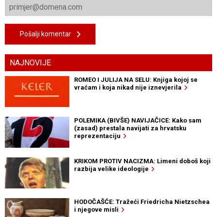
Pošalji komentar
NAJNOVIJE
ROMEO I JULIJA NA SELU: Knjiga kojoj se
vraćam i koja nikad nije iznevjerila
POLEMIKA (BIVŠE) NAVIJAČICE: Kako sam
(zasad) prestala navijati za hrvatsku
reprezentaciju
KRIKOM PROTIV NACIZMA: Limeni doboš koji
razbija velike ideologije
HODOČAŠĆE: Tražeći Friedricha Nietzschea
i njegove misli