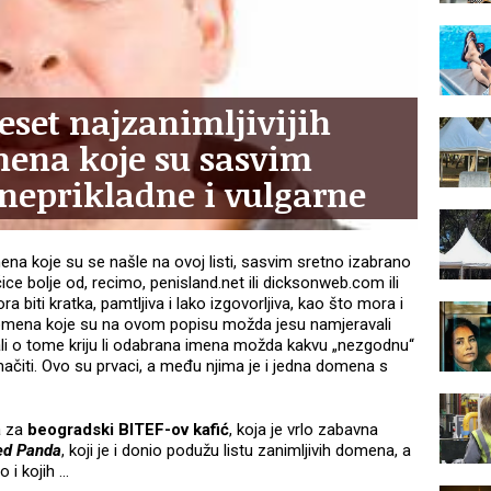
eset najzanimljivijih
mena koje su sasvim
 neprikladne i vulgarne
na koje su se našle na ovoj listi, sasvim sretno izabrano
čice bolje od, recimo, penisland.net ili dicksonweb.com ili
biti kratka, pamtljiva i lako izgovorljiva, kao što mora i
domena koje su na ovom popisu možda jesu namjeravali
ljali o tome kriju li odabrana imena možda kakvu „nezgodnu“
ačiti. Ovo su prvaci, a među njima je i jedna domena s
a za
beogradski BITEF-ov kafić
, koja je vrlo zabavna
ed Panda
, koji je i donio podužu listu zanimljivih domena, a
o i kojih ...