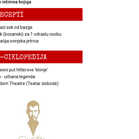
 intimna knjiga
ECEPTI
ći sok od bazge
k (bosanski) za 1 odraslu osobu
čija svinjska jetrica
-CIKLOPEDIJA
esni put Hitlerove 'klonje'
 - urbana legenda
dom Theatre (Teatar slobode)