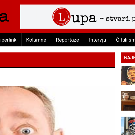
iperlink
Kolumne
Reportaže
Intervju
Čitali s
NAJ