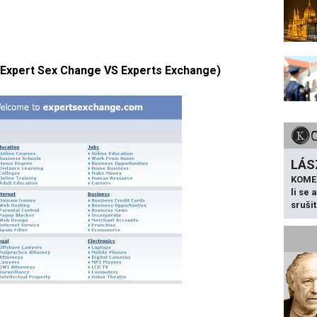
Expert Sex Change VS Experts Exchange)
LÁS
KOME
li se
sruši