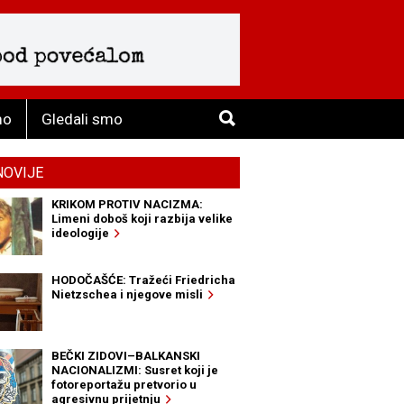
mo
Gledali smo
NOVIJE
KRIKOM PROTIV NACIZMA:
Limeni doboš koji razbija velike
ideologije
HODOČAŠĆE: Tražeći Friedricha
Nietzschea i njegove misli
BEČKI ZIDOVI–BALKANSKI
NACIONALIZMI: Susret koji je
fotoreportažu pretvorio u
agresivnu prijetnju