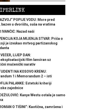
IPERLINK
AZVOJ“ POPIJE VODU: More pred
 bazen u dvorištu, suša na vratima
 IVANČIĆ: Nazad naši
ENCIJA KOJA MIJENJA STVAR: Priča o
koji je izvukao mrtvog partizanskog
danta
 VEČER, LIJEP DAN:
ksploatacijski film lansiran uz
ični mučenički narativ
TUDENTI NA KOSOVO KRENU:
ndum 1 i Memorandum 2 – isti
FIJA PALANKE: Estetski kriteriji
nske zajednice
DEŽULOVIĆ: Kanye Westu ostala je samo
ka
ROMAN O TIŠINI“: Kaotična, zamršena i