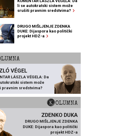
KOMENTAR LÁSZLA VÉGELA: Da
li se autokratski sistem može
srušiti pravnim sredstvima?
DRUGO MIŠLJENJE ZDENKA
DUKE: Dijaspora kao politički
projekt HDZ-a
KOLUMNA
ZLÓ VÉGEL
NTAR LÁSZLA VÉGELA: Da
 autokratski sistem može
ti pravnim sredstvima?
KOLUMNA
ZDENKO DUKA
DRUGO MIŠLJENJE ZDENKA
DUKE: Dijaspora kao politički
projekt HDZ-a