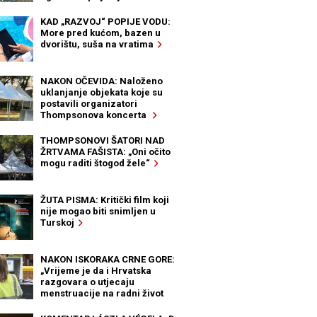
KAD „RAZVOJ“ POPIJE VODU:
More pred kućom, bazen u
dvorištu, suša na vratima
NAKON OČEVIDA: Naloženo
uklanjanje objekata koje su
postavili organizatori
Thompsonova koncerta
THOMPSONOVI ŠATORI NAD
ŽRTVAMA FAŠISTA: „Oni očito
mogu raditi štogod žele“
ŽUTA PISMA: Kritički film koji
nije mogao biti snimljen u
Turskoj
NAKON ISKORAKA CRNE GORE:
„Vrijeme je da i Hrvatska
razgovara o utjecaju
menstruacije na radni život
žena“