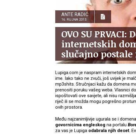
ANTE RADIĆ
16. RUJNA 2013.
OVO SU PRVACI: D
internetskih do
slučajno postale
Lupiga.com je naspram internetskih dome
ime. Iako tako ne zvuči, još uvijek je mal
mp3shits. Stručnjaci kažu da domena mora 
prenositi poruku vašeg weba. Vlasnici 
ispoštovati ove savjete, ali nisu razmiš
riječ ili se možda mogu pogrešno protum
ovih prostora.
Među najzanimljivije ugurala se i domen
govornicima engleskog
na portalu
Bor
za vas je Lupiga
odabrala njih deset
. Ev