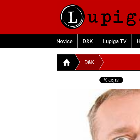
Novice
D&K
Lupiga TV
H
D&K