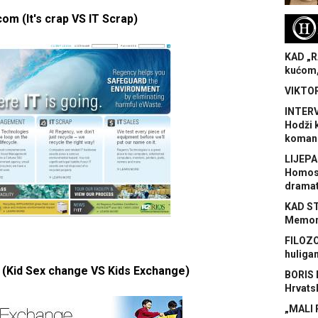
com (It's crap VS IT Scrap)
H
KAD „R
kućom,
VIKTOR
INTERV
Hodži 
koman
LIJEPA
Homose
dramat
KAD S
Memora
FILOZO
huliga
 (Kid Sex change VS Kids Exchange)
BORIS 
Hrvats
„MALI 