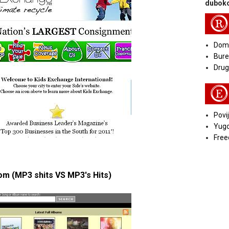
duboko
R
Doma
Bure
Druga
E
Povij
Yugo
Free
om (MP3 shits VS MP3's Hits)