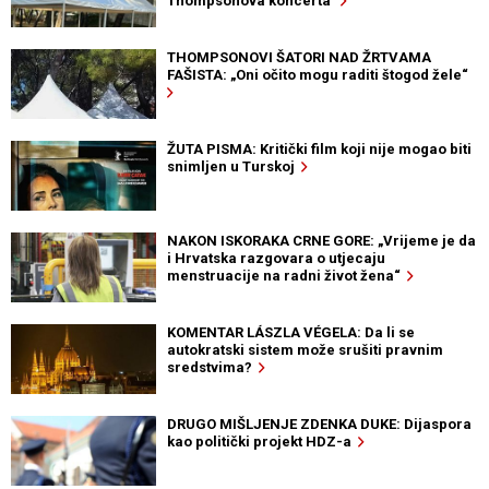
Thompsonova koncerta
THOMPSONOVI ŠATORI NAD ŽRTVAMA
FAŠISTA: „Oni očito mogu raditi štogod žele“
ŽUTA PISMA: Kritički film koji nije mogao biti
snimljen u Turskoj
NAKON ISKORAKA CRNE GORE: „Vrijeme je da
i Hrvatska razgovara o utjecaju
menstruacije na radni život žena“
KOMENTAR LÁSZLA VÉGELA: Da li se
autokratski sistem može srušiti pravnim
sredstvima?
DRUGO MIŠLJENJE ZDENKA DUKE: Dijaspora
kao politički projekt HDZ-a