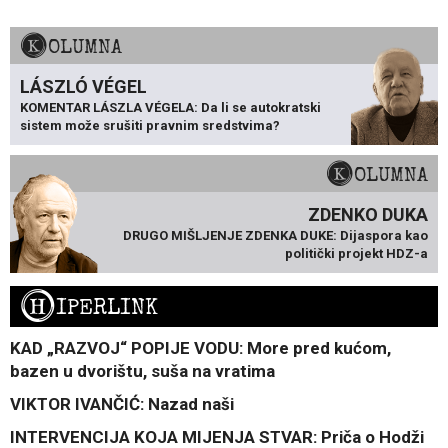
KOLUMNA
LÁSZLÓ VÉGEL
KOMENTAR LÁSZLA VÉGELA: Da li se autokratski
sistem može srušiti pravnim sredstvima?
KOLUMNA
ZDENKO DUKA
DRUGO MIŠLJENJE ZDENKA DUKE: Dijaspora kao
politički projekt HDZ-a
H
IPERLINK
KAD „RAZVOJ“ POPIJE VODU: More pred kućom,
bazen u dvorištu, suša na vratima
VIKTOR IVANČIĆ: Nazad naši
INTERVENCIJA KOJA MIJENJA STVAR: Priča o Hodži