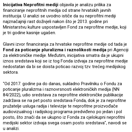
Inicijativa Neprofitni mediji
objavila je analizu prilika za
financiranje neprofitnih medija od strane hrvatskih javnih
institucija. U analizi se uvodno ističe da su neprofitni mediji
najznačajniji rast doživjeli nakon što je 2013. godine pri
Ministarstvu kulture uspostavljen Fond za neprofitne medije, koji
je tri godine kasnije ugašen.
Glavni izvor financiranja za hrvatske neprofitne medije od tada je
Fond za poticanje pluralizma i raznolikosti medija
pri Agenciji
za elektroničke medije. Međutim, inicijativa smatra da je ukupni
iznos sredstava koji se iz tog Fonda izdvaja za neprofitne medije
nedostatan da bi se doista poticao razvoj tzv. trećeg medijskog
sektora.
"Od 2017. godine pa do danas, sukladno Pravilniku o Fondu za
poticanje pluralizma i raznovrsnosti elektroničkih medija (NN
84/2022), udio sredstava za neprofitne elektroničke publikacije
zadržava se na pet posto sredstava Fonda, dok je za neprofitne
pružatelje usluga radija i televizije te neprofitne proizvođače
audiovizualnog i radijskog programa predviđeno po jedan i pol
posto, što znači da se ukupno iz Fonda za cjelokupni neprofitni
medijski sektor izdvaja svega osam posto sredstava", navodi se
u analizi.