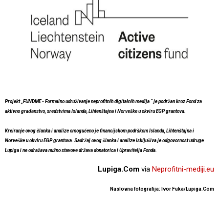
Projekt „FUNDME - Formalno udruživanje neprofitnih digitalnih medija “ je podržan kroz Fond za
aktivno građanstvo, sredstvima Islanda, Lihtenštajna i Norveške u okviru EGP grantova.
Kreiranje ovog članka i analize omogućeno je financijskom podrškom Islanda, Lihtenštajna i
Norveške u okviru EGP grantova. Sadržaj ovog članka i analize isključiva je odgovornost udruge
Lupiga i ne odražava nužno stavove država donatorica i Upravitelja Fonda.
Lupiga.Com
via
Neprofitni-mediji.eu
Naslovna fotografija: Ivor Fuka/Lupiga.Com