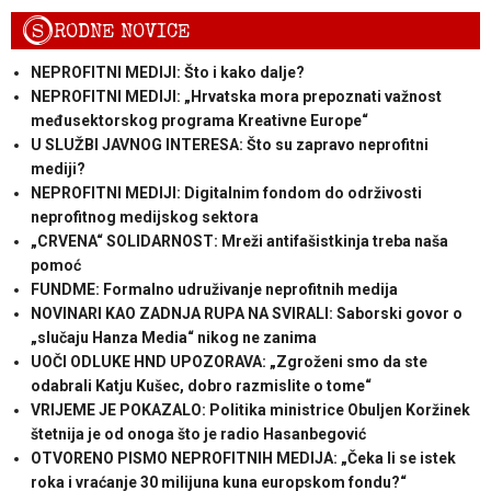
S
RODNE NOVICE
NEPROFITNI MEDIJI: Što i kako dalje?
NEPROFITNI MEDIJI: „Hrvatska mora prepoznati važnost
međusektorskog programa Kreativne Europe“
U SLUŽBI JAVNOG INTERESA: Što su zapravo neprofitni
mediji?
NEPROFITNI MEDIJI: Digitalnim fondom do održivosti
neprofitnog medijskog sektora
„CRVENA“ SOLIDARNOST: Mreži antifašistkinja treba naša
pomoć
FUNDME: Formalno udruživanje neprofitnih medija
NOVINARI KAO ZADNJA RUPA NA SVIRALI: Saborski govor o
„slučaju Hanza Media“ nikog ne zanima
UOČI ODLUKE HND UPOZORAVA: „Zgroženi smo da ste
odabrali Katju Kušec, dobro razmislite o tome“
VRIJEME JE POKAZALO: Politika ministrice Obuljen Koržinek
štetnija je od onoga što je radio Hasanbegović
OTVORENO PISMO NEPROFITNIH MEDIJA: „Čeka li se istek
roka i vraćanje 30 milijuna kuna europskom fondu?“