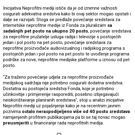
Inicijativa Neprofitni mediji ističe da je od iznimne važnosti
osigurati adekvatna sredstva kako bi ovaj sektor mogao opstati i
dalje se razvijati. Stoga se predlaže povećanje sredstava za
internetske neprofitne medije iz Fonda za pluralizam
sa
sadašnjih pet posto na ukupno 20 posto
, povećanje sredstava
za neprofitne pružatelje usluga radija i televizije s postojećih
jedan i pol posto na pet posto, povećanje sredstava za
neprofitne proizvođače audiovizualnog i radijskog programa s
postojećih jedan i pol posto na pet posto te uvođenje programa
podrške za nove, neprofitne medijske platforme u iznosu od pet
posto.
"Za traženo povećanje udjela za neprofitne proizvođače
medijskog sadržaja nije potrebno osigurati dodatna sredstva.
Dostatna su postojeća sredstva Fonda, koje je potrebno
učinkovitije i primjerenije rasporediti, posebno izbjegavajući
neiskorištavanje planiranih sredstava", stoji u analizi inicijative
Neprofitni mediji uz pojašnjenje kako je na recentnim javnim
pozivima
ostalo neraspodijeljeno više od 40 posto sredstava
namijenjenih profitnim publikacijama pa bi se taj novac mogao
preusmjeriti
u financiranje rada neprofitnih medija.