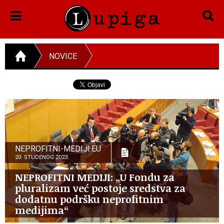
NOVICE
NEPROFITNI-MEDIJI.EU
20. STUDENOG 2023.
NEPROFITNI MEDIJI: „U Fondu za
pluralizam već postoje sredstva za
dodatnu podršku neprofitnim
medijima“