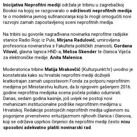
Inicijativa Neprofitni mediji
održala je tribinu u zagrebačkoj
Booksi na kojoj se razgovaralo o
održivosti neprofitnih medija
te o modelima javnog sufinanciranja koji bi mogli omogućiti novi
razvojni zamah zapostavljenoj sceni neprofitnih medija.
Na tribini su govorile nagrađivana novinarka neprofitne radijske
stanice Radio Rojc iz Pule,
Mirjana Radulović
, umirovljena
profesorica novinarstva s Fakulteta političkih znanosti,
Gordana
Vilović
, glavna tajnica HND-a,
Melisa Skender
te članica Vijeća
za elektroničke medije.
Anita Malenica
.
Moderatorica tribine
Matija Mrakovčić
(Kulturpunkt.hr) uvodno je
konstatirala kako su hrvatski neprofitni mediji doživjeli
kratkotrajan zamah uspostavom Fonda za potporu neprofitnim
medijima pri Ministarstvu kulture, da bi njegovim gašenjem 2016.
godine neprofitna medijska scena počela polako odumirati.
Danas, sedam godina kasnije, još uvijek ne postoji novi
mehanizam institucionalne podrške neprofitnim medijima u
Hrvatskoj. Redakcije postojećih neprofitnih medija uglavnom su
pogonjene prvenstveno entuzijazmom njihovih članica i članova,
koji se održava usprkos činjenici da neprofitni mediji često
nisu
sposobni adekvatno platiti novinarski rad
.