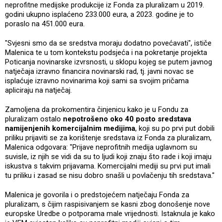
neprofitne medijske produkcije iz Fonda za pluralizam u 2019.
godini ukupno isplaćeno 233.000 eura, a 2023. godine je to
poraslo na 451.000 eura.
"Svjesni smo da se sredstva moraju dodatno povećavati", ističe
Malenica te u tom kontekstu podsjeća i na pokretanje projekta
Poticanja novinarske izvrsnosti, u sklopu kojeg se putem javnog
natječaja izravno financira novinarski rad, tj. javni novac se
isplaćuje izravno novinarima koji sami sa svojim pričama
apliciraju na natječaj.
Zamoljena da prokomentira činjenicu kako je u Fondu za
pluralizam ostalo
nepotrošeno oko 40 posto sredstava
namijenjenih komercijalnim medijima
, koji su po prvi put dobili
priliku prijaviti se za korištenje sredstava iz Fonda za pluralizam,
Malenica odgovara: "Prijave neprofitnih medija uglavnom su
suvisle, iz njih se vidi da su to ljudi koji znaju što rade i koji imaju
iskustva s takvim prijavama. Komercijalni mediji su prvi put imali
tu priliku i zasad se nisu dobro snašli u povlačenju tih sredstava."
Malenica je govorila i o predstojećem natječaju Fonda za
pluralizam, s čijim raspisivanjem se kasni zbog donošenje nove
europske Uredbe o potporama male vrijednosti. Istaknula je kako