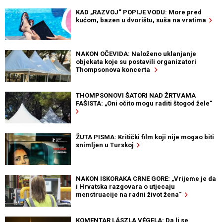
KAD „RAZVOJ“ POPIJE VODU: More pred
kućom, bazen u dvorištu, suša na vratima
NAKON OČEVIDA: Naloženo uklanjanje
objekata koje su postavili organizatori
Thompsonova koncerta
THOMPSONOVI ŠATORI NAD ŽRTVAMA
FAŠISTA: „Oni očito mogu raditi štogod žele“
ŽUTA PISMA: Kritički film koji nije mogao biti
snimljen u Turskoj
NAKON ISKORAKA CRNE GORE: „Vrijeme je da
i Hrvatska razgovara o utjecaju
menstruacije na radni život žena“
KOMENTAR LÁSZLA VÉGELA: Da li se