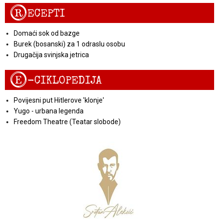
R
ECEPTI
Domaći sok od bazge
Burek (bosanski) za 1 odraslu osobu
Drugačija svinjska jetrica
E
-CIKLOPEDIJA
Povijesni put Hitlerove 'klonje'
Yugo - urbana legenda
Freedom Theatre (Teatar slobode)