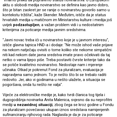
aktu o slobodi medija novinarstvo se definira kao javno dobro,
što je bitan zaokret jer se ranije o novinarstvu govorilo samo u
kontekstu tržišta", kaže Skender. Međutim, ističe da je status
hrvatskih medija u matičnom im Ministarstvu kulture i medija još
uvijek
podzastupljen
, a važan problem vidi i u nedostatnim
kriterijima za poticanje medija javnim sredstvima.
"Javni novac treba ići u novinarstvo koje je u javnom interesu",
ističe glavna tajnica HND-a i dodaje: "Ne može ishod vaše prijave
na nekom natječaju ovisiti o tome koliko ste nekome simpatični
niti kad nekom date javna sredstva imate pravo očekivati da taj
netko o vama lijepo piše. Treba postaviti čvrste kriterije tako da
se potiče kvalitetno novinarstvo. Nedostaje nam i mjerenje
učinaka. Otkad je pokrenut Fond za pluralizam, evaluacija je
napravljena samo jednom. To je nešto što bi se trebalo raditi
redovito. Jer, ako vi godinama u nešto ulažete, a situacija se
pogoršava, onda tu nešto ne valja".
Vijeće za elektroničke medije je, kako tvrdi članica tog tijela i
dugogodišnja novinarka Anita Malenica, svjesno da su neprofitni
mediji
u nezavidnoj situaciji
, zbog čega se kroz godine u Fondu
za pluralizam povećavao ukupan iznos sredstava namijenjenih
sufinanciranju njihovog rada. Naglasila je da je za poticanje