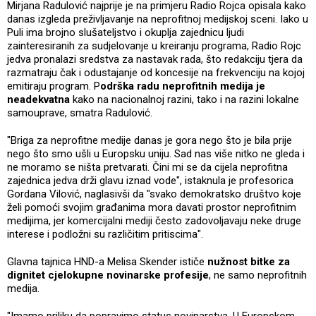
Mirjana Radulović najprije je na primjeru Radio Rojca opisala kako
danas izgleda preživljavanje na neprofitnoj medijskoj sceni. Iako u
Puli ima brojno slušateljstvo i okuplja zajednicu ljudi
zainteresiranih za sudjelovanje u kreiranju programa, Radio Rojc
jedva pronalazi sredstva za nastavak rada, što redakciju tjera da
razmatraju čak i odustajanje od koncesije na frekvenciju na kojoj
emitiraju program. P
odrška radu neprofitnih medija je
neadekvatna
kako na nacionalnoj razini, tako i na razini lokalne
samouprave, smatra Radulović.
"Briga za neprofitne medije danas je gora nego što je bila prije
nego što smo ušli u Europsku uniju. Sad nas više nitko ne gleda i
ne moramo se ništa pretvarati. Čini mi se da cijela neprofitna
zajednica jedva drži glavu iznad vode", istaknula je profesorica
Gordana Vilović, naglasivši da "svako demokratsko društvo koje
želi pomoći svojim građanima mora davati prostor neprofitnim
medijima, jer komercijalni mediji često zadovoljavaju neke druge
interese i podložni su različitim pritiscima".
Glavna tajnica HND-a Melisa Skender ističe
nužnost bitke za
dignitet cjelokupne novinarske profesije
, ne samo neprofitnih
medija.
"Imamo priliku da popravimo status novinarstva. U Europskom