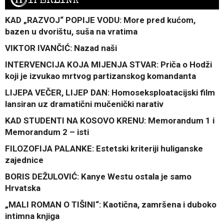
KAD „RAZVOJ“ POPIJE VODU: More pred kućom,
bazen u dvorištu, suša na vratima
VIKTOR IVANČIĆ: Nazad naši
INTERVENCIJA KOJA MIJENJA STVAR: Priča o Hodži
koji je izvukao mrtvog partizanskog komandanta
LIJEPA VEČER, LIJEP DAN: Homoseksploatacijski film
lansiran uz dramatični mučenički narativ
KAD STUDENTI NA KOSOVO KRENU: Memorandum 1 i
Memorandum 2 – isti
FILOZOFIJA PALANKE: Estetski kriteriji huliganske
zajednice
BORIS DEŽULOVIĆ: Kanye Westu ostala je samo
Hrvatska
„MALI ROMAN O TIŠINI“: Kaotična, zamršena i duboko
intimna knjiga