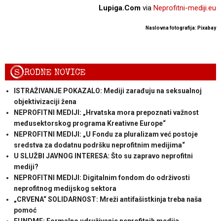
Lupiga.Com
via
Neprofitni-mediji.eu
Naslovna fotografija: Pixabay
S
RODNE NOVICE
ISTRAŽIVANJE POKAZALO: Mediji zarađuju na seksualnoj
objektivizaciji žena
NEPROFITNI MEDIJI: „Hrvatska mora prepoznati važnost
međusektorskog programa Kreativne Europe“
NEPROFITNI MEDIJI: „U Fondu za pluralizam već postoje
sredstva za dodatnu podršku neprofitnim medijima“
U SLUŽBI JAVNOG INTERESA: Što su zapravo neprofitni
mediji?
NEPROFITNI MEDIJI: Digitalnim fondom do održivosti
neprofitnog medijskog sektora
„CRVENA“ SOLIDARNOST: Mreži antifašistkinja treba naša
pomoć
FUNDME: Formalno udruživanje neprofitnih medija