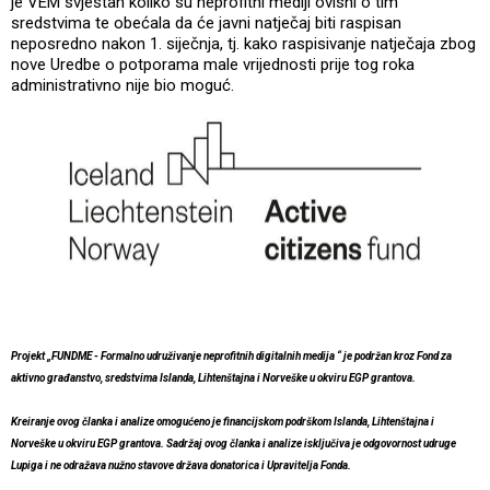
je VEM svjestan koliko su neprofitni mediji ovisni o tim
sredstvima te obećala da će javni natječaj biti raspisan
neposredno nakon 1. siječnja, tj. kako raspisivanje natječaja zbog
nove Uredbe o potporama male vrijednosti prije tog roka
administrativno nije bio moguć.
Projekt „FUNDME - Formalno udruživanje neprofitnih digitalnih medija “ je podržan kroz Fond za
aktivno građanstvo, sredstvima Islanda, Lihtenštajna i Norveške u okviru EGP grantova.
Kreiranje ovog članka i analize omogućeno je financijskom podrškom Islanda, Lihtenštajna i
Norveške u okviru EGP grantova. Sadržaj ovog članka i analize isključiva je odgovornost udruge
Lupiga i ne odražava nužno stavove država donatorica i Upravitelja Fonda.