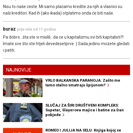
Nisu to naše ceste. Mi samo plaćamo kredite za njih a vlasnici su
naši kreditori. Kad ih (ako ikada) otplatimo onda će biti naše.
buraz
prije više od 11 godina
Pa dobro...šta ste vi mislili...da ce u kapitalizmu svi biti kapitalisti?!
Imate sve što ste htjeli devedesetprve :) Sada jedino mozete gledati
i patiti.
NAJNOVIJE
VRLO BALKANSKA PARANOJA: Zašto me
tamo stalno smatraju špijunom?
SLUČAJ ZA ŠIRI DRUŠTVENI KOMPLEKS:
Supetar, Slayerova majica i batine za Dan
pobjede
ROMEO I JULIJA NA SELU: Knjiga kojoj se