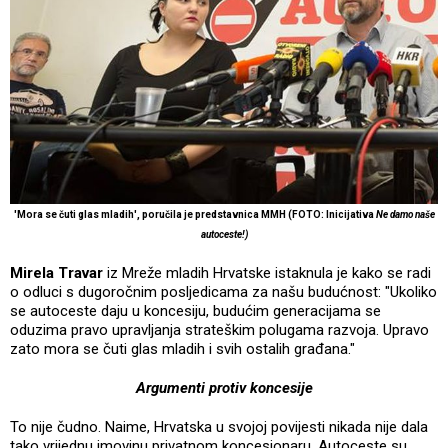
'Mora se čuti glas mladih', poručila je predstavnica MMH (FOTO: Inicijativa
Ne damo naše
autoceste!)
Mirela Travar
iz Mreže mladih Hrvatske istaknula je kako se radi
o odluci s dugoročnim posljedicama za našu budućnost: "Ukoliko
se autoceste daju u koncesiju, budućim generacijama se
oduzima pravo upravljanja strateškim polugama razvoja. Upravo
zato mora se čuti glas mladih i svih ostalih građana."
Argumenti protiv koncesije
To nije čudno. Naime, Hrvatska u svojoj povijesti nikada nije dala
tako vrijednu imovinu privatnom koncesionaru. Autoceste su