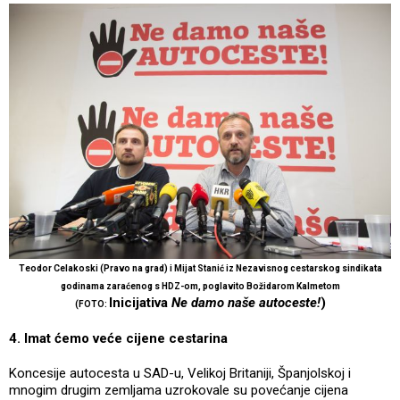
Teodor Celakoski (Pravo na grad) i Mijat Stanić iz Nezavisnog cestarskog sindikata
godinama zaraćenog s HDZ-om, poglavito Božidarom Kalmetom
Inicijativa
Ne damo naše autoceste!
)
(FOTO:
4. Imat ćemo veće cijene cestarina
Koncesije autocesta u SAD-u, Velikoj Britaniji, Španjolskoj i
mnogim drugim zemljama uzrokovale su povećanje cijena