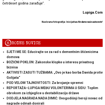
četrdeset godina zarađuje".
Lupiga.Com
Naslovna fotografija: Inicijativa
Ne damo naše autoceste!
S
RODNE NOVICE
SJETI ME SE: Educirajte se za rad s dementnim štićenicima
domova
BOŽIĆNI POKLON: Zakonske klopke u interesu privatnog
biznisa
AKTIVISTI ZASUTI TUŽBAMA: „Ovo je kao borba Davida protiv
Golijata“
POD VELOM TAJNOVITOSTI: Za brojanje spremni
REPORTAŽA–LUPIGA MEĐU VOLONTERIMA U ŠIDU: Toplim
obrokom za izbjeglice u destabilizaciju države
DODJELA NAGRADA NADA DIMIĆ: Ovogodišnji heroji novac od
nagrade odmah donirali