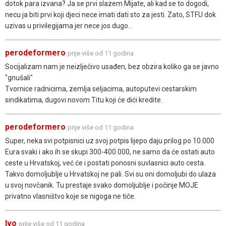
dotok para izvana? Ja se prvi slazem Mijate, ali kad se to dogodi,
necu ja biti prvi koji djeci nece imati dati sto za jesti. Zato, STFU dok
uzivas u privilegijama jer nece jos dugo...
perodeformero
prije više od 11 godina
Socijalizam nam je neizlječivo usađen, bez obzira koliko ga se javno
"gnušali"
Tvornice radnicima, zemlja seljacima, autoputevi cestarskim
sindikatima, dugovi novom Titu koji će dići kredite.
perodeformero
prije više od 11 godina
Super, neka svi potpisnici uz svoj potpis lijepo daju prilog po 10.000
Eura svaki i ako ih se skupi 300-400.000, ne samo da će ostati auto
ceste u Hrvatskoj, već će i postati ponosni suvlasnici auto cesta.
Takvo domoljublje u Hrvatskoj ne pali. Svi su oni domoljubi do ulaza
u svoj novčanik. Tu prestaje svako domoljublje i počinje MOJE
privatno vlasništvo koje se nigoga ne tiče.
Ivo
prije više od 11 godina