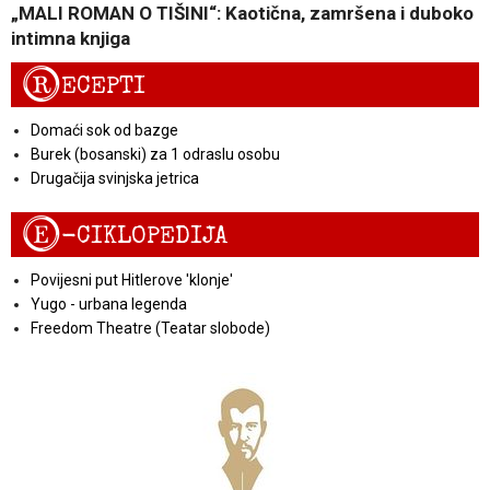
„MALI ROMAN O TIŠINI“: Kaotična, zamršena i duboko
intimna knjiga
R
ECEPTI
Domaći sok od bazge
Burek (bosanski) za 1 odraslu osobu
Drugačija svinjska jetrica
E
-CIKLOPEDIJA
Povijesni put Hitlerove 'klonje'
Yugo - urbana legenda
Freedom Theatre (Teatar slobode)