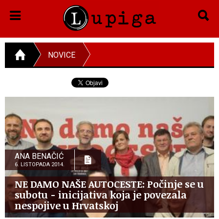
NOVICE
ANA BENAČIĆ
6. LISTOPADA 2014.
NE DAMO NAŠE AUTOCESTE: Počinje se u
subotu - inicijativa koja je povezala
nespojive u Hrvatskoj