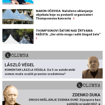
NAKON OČEVIDA: Naloženo uklanjanje
objekata koje su postavili organizatori
Thompsonova koncerta
THOMPSONOVI ŠATORI NAD ŽRTVAMA
FAŠISTA: „Oni očito mogu raditi štogod žele“
KOLUMNA
LÁSZLÓ VÉGEL
KOMENTAR LÁSZLA VÉGELA: Da li se autokratski
sistem može srušiti pravnim sredstvima?
KOLUMNA
ZDENKO DUKA
DRUGO MIŠLJENJE ZDENKA DUKE: Dijaspora kao
politički projekt HDZ-a