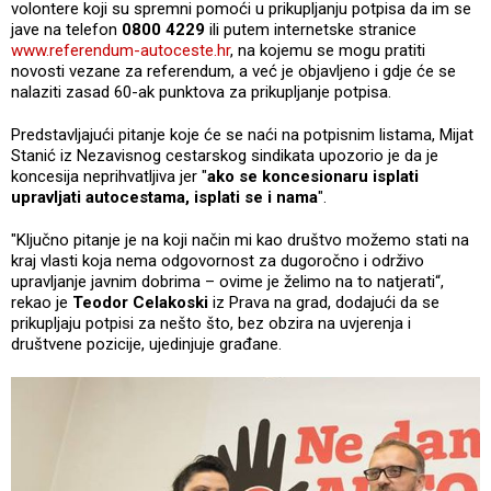
volontere koji su spremni pomoći u prikupljanju potpisa da im se
jave na telefon
0800 4229
ili putem internetske stranice
www.referendum-autoceste.hr
, na kojemu se mogu pratiti
novosti vezane za referendum, a već je objavljeno i gdje će se
nalaziti zasad 60-ak punktova za prikupljanje potpisa.
Predstavljajući pitanje koje će se naći na potpisnim listama, Mijat
Stanić iz Nezavisnog cestarskog sindikata upozorio je da je
koncesija neprihvatljiva jer "
ako se koncesionaru isplati
upravljati autocestama, isplati se i nama
".
"Ključno pitanje je na koji način mi kao društvo možemo stati na
kraj vlasti koja nema odgovornost za dugoročno i održivo
upravljanje javnim dobrima – ovime je želimo na to natjerati“,
rekao je
Teodor Celakoski
iz Prava na grad, dodajući da se
prikupljaju potpisi za nešto što, bez obzira na uvjerenja i
društvene pozicije, ujedinjuje građane.