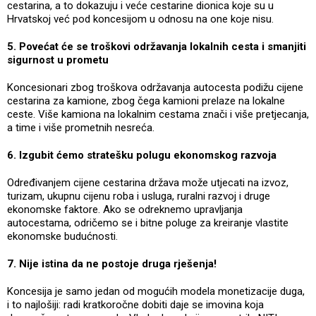
cestarina, a to dokazuju i veće cestarine dionica koje su u
Hrvatskoj već pod koncesijom u odnosu na one koje nisu.
5. Povećat će se troškovi održavanja lokalnih cesta i smanjiti
sigurnost u prometu
Koncesionari zbog troškova održavanja autocesta podižu cijene
cestarina za kamione, zbog čega kamioni prelaze na lokalne
ceste. Više kamiona na lokalnim cestama znači i više pretjecanja,
a time i više prometnih nesreća.
6. Izgubit ćemo stratešku polugu ekonomskog razvoja
Određivanjem cijene cestarina država može utjecati na izvoz,
turizam, ukupnu cijenu roba i usluga, ruralni razvoj i druge
ekonomske faktore. Ako se odreknemo upravljanja
autocestama, odričemo se i bitne poluge za kreiranje vlastite
ekonomske budućnosti.
7. Nije istina da ne postoje druga rješenja!
Koncesija je samo jedan od mogućih modela monetizacije duga,
i to najlošiji: radi kratkoročne dobiti daje se imovina koja