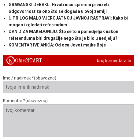
GRAĐANSKI DEBAKL: Hrvati nisu spremni preuzeti
odgovornost za ono što se događa u ovoj zemlji
U PRILOG MALO VJEROJATNOJ JAVNOJ RASPRAVI: Kako bi
mogao izgledati referendum
DAN D ZA MAKEDONIJU: Što će to u ponedjeljak nakon
referenduma biti drugačije nego što je bilo u nedjelju?
KOMENTAR IVE ANIĆA: Od oca Jove i majke Boje
K
OMENTARI
broj komentara:
5
Ime / nadimak *(obavezno)
Komentar *(obavezno)