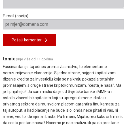
E-mail (opcija)
Pošalji komentar
tomix
prije više od 11 godina
Fascinantan je taj odnos prema vlasnistvu, to elementarno
nerazumijevanje ekonomije. S jedne strane, najgori kapitalizam,
dizanje kredita za investiciju koja se na kraju pokazala totalnim
promasajem, s druge strane kriptokomunizam, "cesta je nasa". Ma
je li prijatelju? Ja sam mislio da je od Svjetske banke i MMF-a i
ostalih zlocestih kapitalista koji su upregnuli mene idiota iz
privatnog sektora da mu svojom placom garantira finu kamatu za
taj autoput, a kad placanje ne bude islo, onda nece pitati ni vas, ni
mene, vec to ide njima i basta. Pa ti meni, Mijate, reci kako si ti mislio
da cesta postane nasa? Hocemo je nacionalizirati pa da prestane