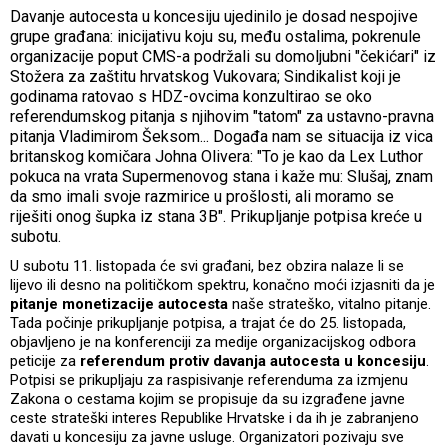
Davanje autocesta u koncesiju ujedinilo je dosad nespojive
grupe građana: inicijativu koju su, među ostalima, pokrenule
organizacije poput CMS-a podržali su domoljubni "čekićari" iz
Stožera za zaštitu hrvatskog Vukovara; Sindikalist koji je
godinama ratovao s HDZ-ovcima konzultirao se oko
referendumskog pitanja s njihovim "tatom" za ustavno-pravna
pitanja Vladimirom Šeksom... Događa nam se situacija iz vica
britanskog komičara Johna Olivera: "To je kao da Lex Luthor
pokuca na vrata Supermenovog stana i kaže mu: Slušaj, znam
da smo imali svoje razmirice u prošlosti, ali moramo se
riješiti onog šupka iz stana 3B". Prikupljanje potpisa kreće u
subotu.
U subotu 11. listopada će svi građani, bez obzira nalaze li se
lijevo ili desno na političkom spektru, konačno moći izjasniti da je
pitanje monetizacije autocesta
naše strateško, vitalno pitanje.
Tada počinje prikupljanje potpisa, a trajat će do 25. listopada,
objavljeno je na konferenciji za medije organizacijskog odbora
peticije za
referendum protiv davanja autocesta u koncesiju
.
Potpisi se prikupljaju za raspisivanje referenduma za izmjenu
Zakona o cestama kojim se propisuje da su izgrađene javne
ceste strateški interes Republike Hrvatske i da ih je zabranjeno
davati u koncesiju za javne usluge. Organizatori pozivaju sve