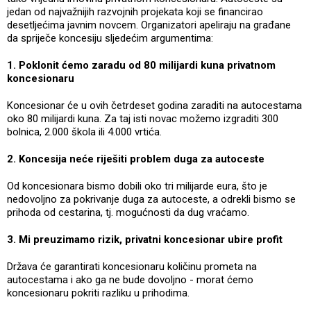
jedan od najvažnijih razvojnih projekata koji se financirao
desetljećima javnim novcem. Organizatori apeliraju na građane
da spriječe koncesiju sljedećim argumentima:
1. Poklonit ćemo zaradu od 80 milijardi kuna privatnom
koncesionaru
Koncesionar će u ovih četrdeset godina zaraditi na autocestama
oko 80 milijardi kuna. Za taj isti novac možemo izgraditi 300
bolnica, 2.000 škola ili 4.000 vrtića.
2. Koncesija neće riješiti problem duga za autoceste
Od koncesionara bismo dobili oko tri milijarde eura, što je
nedovoljno za pokrivanje duga za autoceste, a odrekli bismo se
prihoda od cestarina, tj. mogućnosti da dug vraćamo.
3. Mi preuzimamo rizik, privatni koncesionar ubire profit
Država će garantirati koncesionaru količinu prometa na
autocestama i ako ga ne bude dovoljno - morat ćemo
koncesionaru pokriti razliku u prihodima.