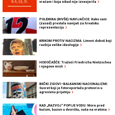
vraćam i koja nikad nije iznevjerila
POLEMIKA (BIVŠE) NAVIJAČICE: Kako sam
(zasad) prestala navijati za hrvatsku
reprezentaciju
KRIKOM PROTIV NACIZMA: Limeni doboš koji
razbija velike ideologije
HODOČAŠĆE: Tražeći Friedricha Nietzschea
i njegove misli
BEČKI ZIDOVI–BALKANSKI NACIONALIZMI:
Susret koji je fotoreportažu pretvorio u
agresivnu prijetnju
KAD „RAZVOJ“ POPIJE VODU: More pred
kućom, bazen u dvorištu, suša na vratima