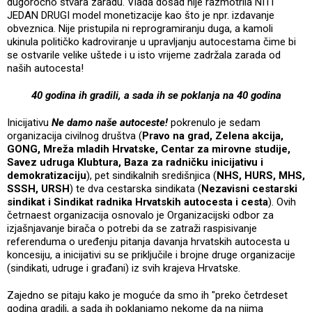
dugoročno stvara zaradu. Vlada dosad nije razmotrila NITI
JEDAN DRUGI model monetizacije kao što je npr. izdavanje
obveznica. Nije pristupila ni reprogramiranju duga, a kamoli
ukinula političko kadroviranje u upravljanju autocestama čime bi
se ostvarile velike uštede i u isto vrijeme zadržala zarada od
naših autocesta!
40 godina ih gradili, a sada ih se poklanja na 40 godina
Inicijativu
Ne damo naše autoceste!
pokrenulo je sedam
organizacija civilnog društva (
Pravo na grad, Zelena akcija,
GONG, Mreža mladih Hrvatske, Centar za mirovne studije,
Savez udruga Klubtura, Baza za radničku inicijativu i
demokratizaciju
), pet sindikalnih središnjica (
NHS, HURS, MHS,
SSSH, URSH
) te dva cestarska sindikata (
Nezavisni cestarski
sindikat i Sindikat radnika Hrvatskih autocesta i cesta
). Ovih
četrnaest organizacija osnovalo je Organizacijski odbor za
izjašnjavanje birača o potrebi da se zatraži raspisivanje
referenduma o uređenju pitanja davanja hrvatskih autocesta u
koncesiju, a inicijativi su se priključile i brojne druge organizacije
(sindikati, udruge i građani) iz svih krajeva Hrvatske.
Zajedno se pitaju kako je moguće da smo ih "preko četrdeset
godina gradili, a sada ih poklanjamo nekome da na njima