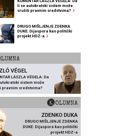
KOMENTAR LÁSZLA VÉGELA: Da
li se autokratski sistem može
srušiti pravnim sredstvima?
DRUGO MIŠLJENJE ZDENKA
DUKE: Dijaspora kao politički
projekt HDZ-a
KOLUMNA
ZLÓ VÉGEL
NTAR LÁSZLA VÉGELA: Da
 autokratski sistem može
ti pravnim sredstvima?
KOLUMNA
ZDENKO DUKA
DRUGO MIŠLJENJE ZDENKA
DUKE: Dijaspora kao politički
projekt HDZ-a