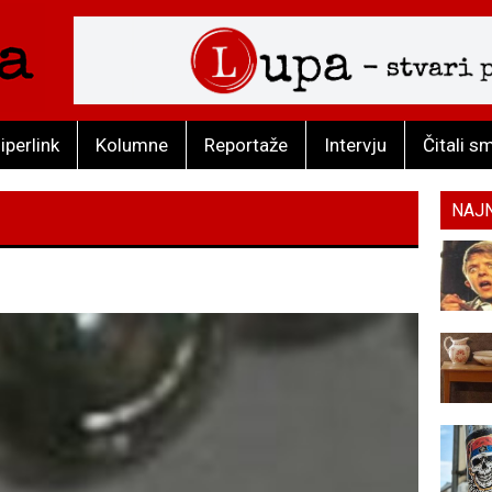
iperlink
Kolumne
Reportaže
Intervju
Čitali s
NAJ