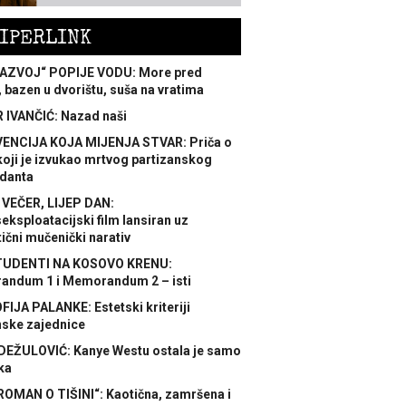
IPERLINK
AZVOJ“ POPIJE VODU: More pred
 bazen u dvorištu, suša na vratima
 IVANČIĆ: Nazad naši
ENCIJA KOJA MIJENJA STVAR: Priča o
koji je izvukao mrtvog partizanskog
danta
 VEČER, LIJEP DAN:
ksploatacijski film lansiran uz
ični mučenički narativ
TUDENTI NA KOSOVO KRENU:
ndum 1 i Memorandum 2 – isti
FIJA PALANKE: Estetski kriteriji
nske zajednice
DEŽULOVIĆ: Kanye Westu ostala je samo
ka
ROMAN O TIŠINI“: Kaotična, zamršena i