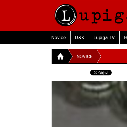
Novice
D&K
Lupiga TV
H
NOVICE