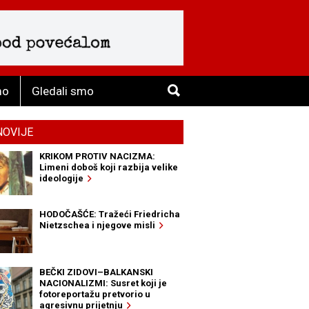
mo
Gledali smo
NOVIJE
KRIKOM PROTIV NACIZMA:
Limeni doboš koji razbija velike
ideologije
HODOČAŠĆE: Tražeći Friedricha
Nietzschea i njegove misli
BEČKI ZIDOVI–BALKANSKI
NACIONALIZMI: Susret koji je
fotoreportažu pretvorio u
agresivnu prijetnju