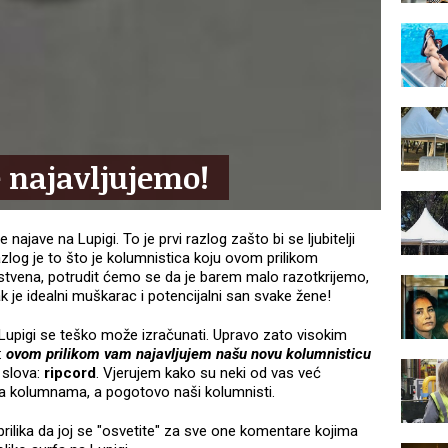
 najavljujemo!
 najave na Lupigi. To je prvi razlog zašto bi se ljubitelji
 razlog je to što je kolumnistica koju ovom prilikom
nstvena, potrudit ćemo se da je barem malo razotkrijemo,
k je idealni muškarac i potencijalni san svake žene!
Lupigi se teško može izračunati. Upravo zato visokim
:
ovom prilikom vam najavljujem našu novu kolumnisticu
 slova:
ripcord
. Vjerujem kako su neki od vas već
na kolumnama, a pogotovo naši kolumnisti.
prilika da joj se "osvetite" za sve one komentare kojima