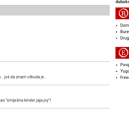
duboko
R
Doma
Bure
Druga
E
Povij
Yugo
... još da znam otkuda je...
Free
ao "smiješna kinder jaja joy"!