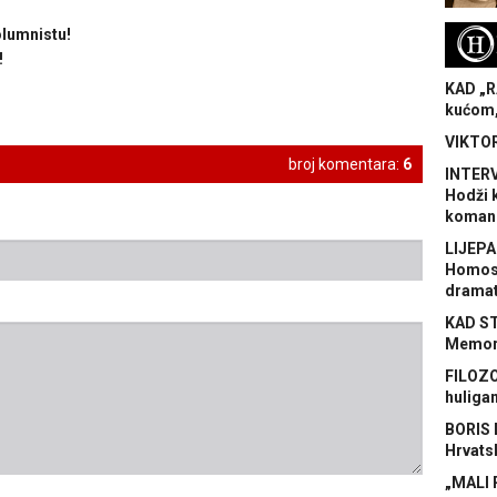
olumnistu!
H
!
KAD „R
kućom,
VIKTOR
broj komentara:
6
INTERV
Hodži 
koman
LIJEPA
Homose
dramat
KAD S
Memora
FILOZO
huliga
BORIS 
Hrvats
„MALI 