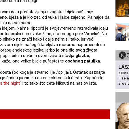
liko surfa na Lupigi.
im da u predstavljanju svog lika i djela baš i nije
čeno, bježala je k'o zec od vuka i lisice zajedno. Pa hajde da
stila da saznamo.
m idejom. Naime, ripcord je svojevremeno razrađivala ideju
potencijalni san svake žene, i to mnogo prije "Amelie". Na
to nikako ne znači kako i dalje ne misli tako, jer već
ngrizavom dijelu našeg čitateljstva moramo napomenuti da
orabu engleskog jezika, jerbo je ona dio svog života
popis bitnih stvari u svom životu stavlja
glazbu
,
, kaže, one velike bijele pufaste) te
osobnog patuljka
.
LÁS
dosta (od koga je stvarno i je /op. ja/). Ostatak saznajte
KOME
a je časnu pionirsku da će kolumni biti često. Započnite
li se
s the night
" i to tako što ćete kliknuti na naslov iste.
sruši