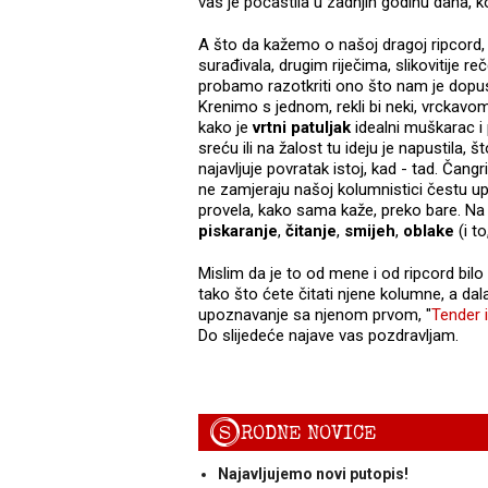
vas je počastila u zadnjih godinu dana, ko
A što da kažemo o našoj dragoj ripcord, os
surađivala, drugim riječima, slikovitije re
probamo razotkriti ono što nam je dopu
Krenimo s jednom, rekli bi neki, vrckavo
kako je
vrtni patuljak
idealni muškarac i 
sreću ili na žalost tu ideju je napustila, š
najavljuje povratak istoj, kad - tad. Ča
ne zamjeraju našoj kolumnistici čestu up
provela, kako sama kaže, preko bare. Na 
piskaranje
,
čitanje
,
smijeh
,
oblake
(i to
Mislim da je to od mene i od ripcord bilo 
tako što ćete čitati njene kolumne, a dal
upoznavanje sa njenom prvom, "
Tender i
Do slijedeće najave vas pozdravljam.
S
RODNE NOVICE
Najavljujemo novi putopis!