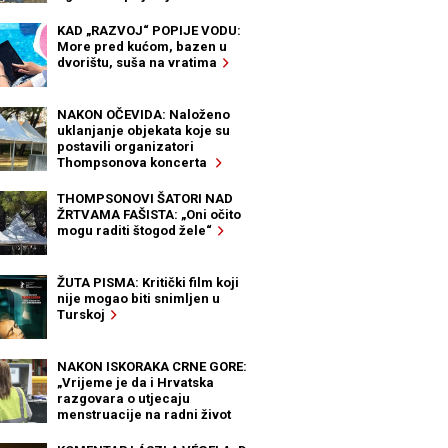
KAD „RAZVOJ“ POPIJE VODU:
More pred kućom, bazen u
dvorištu, suša na vratima
NAKON OČEVIDA: Naloženo
uklanjanje objekata koje su
postavili organizatori
Thompsonova koncerta
THOMPSONOVI ŠATORI NAD
ŽRTVAMA FAŠISTA: „Oni očito
mogu raditi štogod žele“
ŽUTA PISMA: Kritički film koji
nije mogao biti snimljen u
Turskoj
NAKON ISKORAKA CRNE GORE:
„Vrijeme je da i Hrvatska
razgovara o utjecaju
menstruacije na radni život
žena“