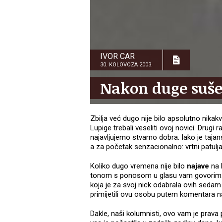
IVOR CAR
30. KOLOVOZA 2003.
Nakon duge suše
Zbilja već dugo nije bilo apsolutno nikakve
Lupige trebali veseliti ovoj novici. Drugi
najavljujemo stvarno dobra. Iako je taja
a za početak senzacionalno: vrtni patulja
Koliko dugo vremena nije bilo
najave
na 
tonom s ponosom u glasu vam govorim
koja je za svoj nick odabrala ovih sedam
primijetili ovu osobu putem komentara 
Dakle, naši kolumnisti, ovo vam je prava 