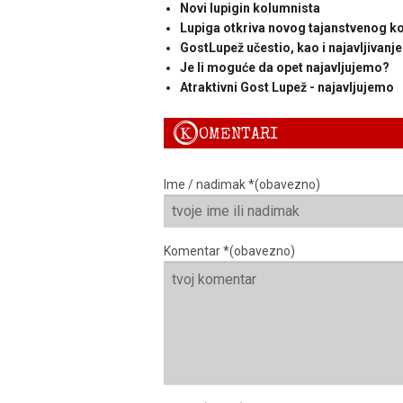
Novi lupigin kolumnista
Lupiga otkriva novog tajanstvenog k
GostLupež učestio, kao i najavljivanje
Je li moguće da opet najavljujemo?
Atraktivni Gost Lupež - najavljujemo
K
OMENTARI
Ime / nadimak *(obavezno)
Komentar *(obavezno)