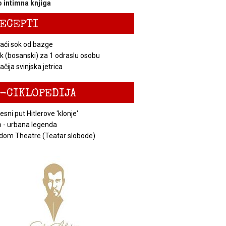
 intimna knjiga
ECEPTI
ći sok od bazge
k (bosanski) za 1 odraslu osobu
čija svinjska jetrica
-CIKLOPEDIJA
esni put Hitlerove 'klonje'
 - urbana legenda
dom Theatre (Teatar slobode)