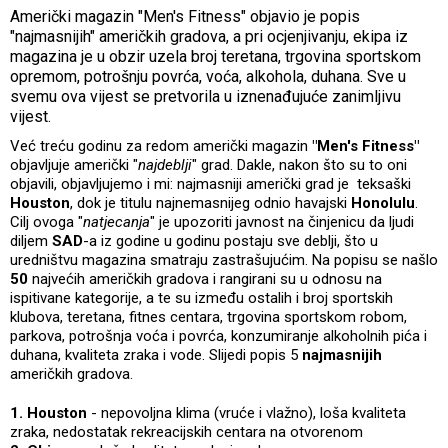
Američki magazin "Men's Fitness" objavio je popis
"najmasnijih" američkih gradova, a pri ocjenjivanju, ekipa iz
magazina je u obzir uzela broj teretana, trgovina sportskom
opremom, potrošnju povrća, voća, alkohola, duhana. Sve u
svemu ova vijest se pretvorila u iznenađujuće zanimljivu
vijest.
Već treću godinu za redom američki magazin
"Men's Fitness"
objavljuje američki "
najdeblji
" grad. Dakle, nakon što su to oni
objavili, objavljujemo i mi: najmasniji američki grad je teksaški
Houston
, dok je titulu najnemasnijeg odnio havajski
Honolulu
.
Cilj ovoga "
natjecanja
" je upozoriti javnost na činjenicu da ljudi
diljem
SAD
-a iz godine u godinu postaju sve deblji, što u
uredništvu magazina smatraju zastrašujućim. Na popisu se našlo
50
najvećih američkih gradova i rangirani su u odnosu na
ispitivane kategorije, a te su između ostalih i broj sportskih
klubova, teretana, fitnes centara, trgovina sportskom robom,
parkova, potrošnja voća i povrća, konzumiranje alkoholnih pića i
duhana, kvaliteta zraka i vode. Slijedi popis 5
najmasnijih
američkih gradova.
1. Houston
- nepovoljna klima (vruće i vlažno), loša kvaliteta
zraka, nedostatak rekreacijskih centara na otvorenom