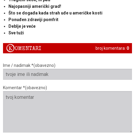
Najopasniji američki grad!
Što se događa kada strah uđe u američke kosti
Ponuđen zdraviji pomfrit
Deblje je veće
Sve tuži
K
OMENTARI
broj komentara:
0
Ime / nadimak *(obavezno)
Komentar *(obavezno)