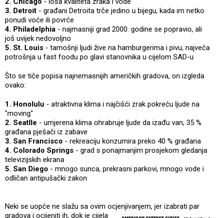
2. Chicago
- loša kvaliteta zraka i vode
3. Detroit
- građani Detroita trče jedino u bijegu, kada im netko
ponudi voće ili povrće
4. Philadelphia
- najmasniji grad 2000. godine se popravio, ali
još uvijek nedovoljno
5. St. Louis
- tamošnji ljudi žive na hamburgerima i pivu, najveća
potrošnja u fast foodu po glavi stanovnika u cijelom SAD-u
Što se tiče popisa najnemasnijih američkih gradova, on izgleda
ovako:
1. Honolulu
- atraktivna klima i najčišći zrak pokreću ljude na
"moving"
2. Seatlle
- umjerena klima ohrabruje ljude da izađu van, 35 %
građana pješači iz zabave
3. San Francisco
- rekreaciju konzumira preko 40 % građana
4. Colorado Springs
- grad s ponajmanjim prosjekom gledanja
televizijskih ekrana
5. San Diego
- mnogo sunca, prekrasni parkovi, mnogo vode i
odličan antipušački zakon
Neki se uopće ne slažu sa ovim ocjenjivanjem, jer izabrati par
gradova i ocijeniti ih, dok je cijela