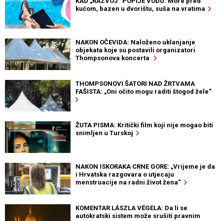
KAD „RAZVOJ“ POPIJE VODU: More pred
kućom, bazen u dvorištu, suša na vratima
NAKON OČEVIDA: Naloženo uklanjanje
objekata koje su postavili organizatori
Thompsonova koncerta
THOMPSONOVI ŠATORI NAD ŽRTVAMA
FAŠISTA: „Oni očito mogu raditi štogod žele“
ŽUTA PISMA: Kritički film koji nije mogao biti
snimljen u Turskoj
NAKON ISKORAKA CRNE GORE: „Vrijeme je da
i Hrvatska razgovara o utjecaju
menstruacije na radni život žena“
KOMENTAR LÁSZLA VÉGELA: Da li se
autokratski sistem može srušiti pravnim