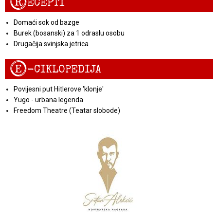
R
ECEPTI
Domaći sok od bazge
Burek (bosanski) za 1 odraslu osobu
Drugačija svinjska jetrica
E
-CIKLOPEDIJA
Povijesni put Hitlerove 'klonje'
Yugo - urbana legenda
Freedom Theatre (Teatar slobode)