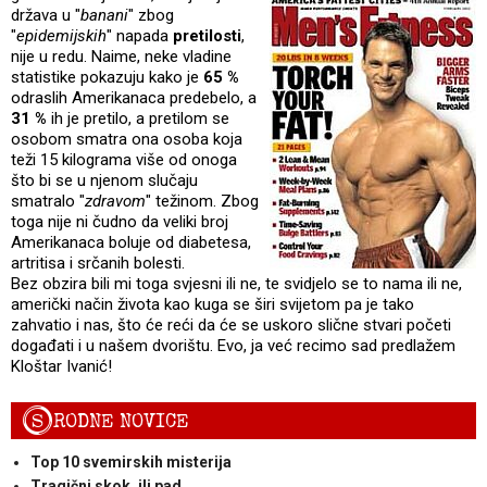
država u "
banani
" zbog
"
epidemijskih
" napada
pretilosti
,
nije u redu. Naime, neke vladine
statistike pokazuju kako je
65 %
odraslih Amerikanaca predebelo, a
31 %
ih je pretilo, a pretilom se
osobom smatra ona osoba koja
teži 15 kilograma više od onoga
što bi se u njenom slučaju
smatralo "
zdravom
" težinom. Zbog
toga nije ni čudno da veliki broj
Amerikanaca boluje od diabetesa,
artritisa i srčanih bolesti.
Bez obzira bili mi toga svjesni ili ne, te svidjelo se to nama ili ne,
američki način života kao kuga se širi svijetom pa je tako
zahvatio i nas, što će reći da će se uskoro slične stvari početi
događati i u našem dvorištu. Evo, ja već recimo sad predlažem
Kloštar Ivanić!
S
RODNE NOVICE
Top 10 svemirskih misterija
Tragični skok, ili pad