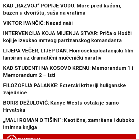
KAD „RAZVOJ“ POPIJE VODU: More pred kućom,
bazen u dvorištu, suša na vratima
VIKTOR IVANČIĆ: Nazad naši
INTERVENCIJA KOJA MIJENJA STVAR: Priča o Hodži
koji je izvukao mrtvog partizanskog komandanta
LIJEPA VEČER, LIJEP DAN: Homoseksploatacijski film
lansiran uz dramatični mučenički narativ
KAD STUDENTI NA KOSOVO KRENU: Memorandum 1 i
Memorandum 2 – isti
FILOZOFIJA PALANKE: Estetski kriteriji huliganske
zajednice
BORIS DEŽULOVIĆ: Kanye Westu ostala je samo
Hrvatska
„MALI ROMAN O TIŠINI“: Kaotična, zamršena i duboko
intimna knjiga