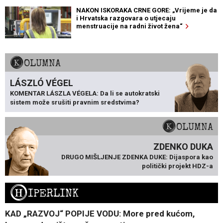
NAKON ISKORAKA CRNE GORE: „Vrijeme je da
i Hrvatska razgovara o utjecaju
menstruacije na radni život žena“
KOLUMNA
LÁSZLÓ VÉGEL
KOMENTAR LÁSZLA VÉGELA: Da li se autokratski
sistem može srušiti pravnim sredstvima?
KOLUMNA
ZDENKO DUKA
DRUGO MIŠLJENJE ZDENKA DUKE: Dijaspora kao
politički projekt HDZ-a
H
IPERLINK
KAD „RAZVOJ“ POPIJE VODU: More pred kućom,