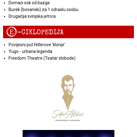
Domaći sok od bazge
Burek (bosanski) za 1 odraslu osobu
Drugačija svinjska jetrica
E
-CIKLOPEDIJA
Povijesni put Hitlerove 'klonje'
Yugo - urbana legenda
Freedom Theatre (Teatar slobode)