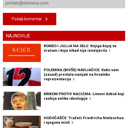
Pošalji komentar
NAJNOVIJE
ROMEO I JULIJA NA SELU: Knjiga kojoj se
vraćam i koja nikad nije iznevjerila
POLEMIKA (BIVŠE) NAVIJAČICE: Kako sam
(zasad) prestala navijati za hrvatsku
reprezentaciju
KRIKOM PROTIV NACIZMA: Limeni doboš koji
razbija velike ideologije
HODOČAŠĆE: Tražeći Friedricha Nietzschea
i njegove misli