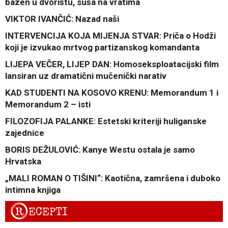
bazen u dvorištu, suša na vratima
VIKTOR IVANČIĆ: Nazad naši
INTERVENCIJA KOJA MIJENJA STVAR: Priča o Hodži
koji je izvukao mrtvog partizanskog komandanta
LIJEPA VEČER, LIJEP DAN: Homoseksploatacijski film
lansiran uz dramatični mučenički narativ
KAD STUDENTI NA KOSOVO KRENU: Memorandum 1 i
Memorandum 2 – isti
FILOZOFIJA PALANKE: Estetski kriteriji huliganske
zajednice
BORIS DEŽULOVIĆ: Kanye Westu ostala je samo
Hrvatska
„MALI ROMAN O TIŠINI“: Kaotična, zamršena i duboko
intimna knjiga
R
ECEPTI