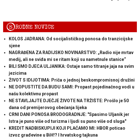
S
RODNE NOVICE
KOLOS JADRANA: Od socijalističkog ponosa do tranzicijske
sjene
NAGRAĐENA ZA RADIJSKO NOVINARSTVO: „Radio nije mrtav
medij, ali ne sviđa mi se ritam koji su nametnule stanice“
BILI SMO DJECA ULJANIKA: Ostaje samo titranje jaja na svim
jezicima
ŽIVOT S IDIJOTIMA: Priča o jednoj beskompromisnoj družini
NE DOPUSTITE DA BUDU SAMI: Propast pojedinačnog vodi u
našu kolektivnu propast
NE STAVLJAJTE DJEČJE ŽIVOTE NA TRŽIŠTE: Prošlo je 50
dana od premijerovog obećanja lijeka
CRNI DANI PONOSA BRODOGRADNJE: "Spasimo Uljanik jer
Istra je puno više od turizma i ljudi su puno više od sluga"
KREDIT NADBISKUPIJI KOJI PLAĆAMO MI: HBOR poticao
izvoz građevine u BiH!? I hrvatskog tajkuna