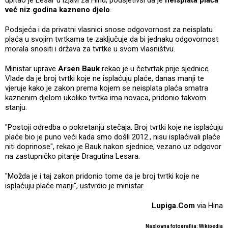
već niz godina kazneno djelo
.
Podsjeća i da privatni vlasnici snose odgovornost za neisplatu
plaća u svojim tvrtkama te zaključuje da bi jednaku odgovornost
morala snositi i država za tvrtke u svom vlasništvu.
Ministar uprave
Arsen Bauk
rekao je u četvrtak prije sjednice
Vlade da je broj tvrtki koje ne isplaćuju plaće, danas manji te
vjeruje kako je zakon prema kojem se neisplata plaća smatra
kaznenim djelom ukoliko tvrtka ima novaca, pridonio takvom
stanju.
"Postoji odredba o pokretanju stečaja. Broj tvrtki koje ne isplaćuju
plaće bio je puno veći kada smo došli 2012., nisu isplaćivali plaće
niti doprinose", rekao je Bauk nakon sjednice, vezano uz odgovor
na zastupničko pitanje Dragutina Lesara.
"Možda je i taj zakon pridonio tome da je broj tvrtki koje ne
isplaćuju plaće manji", ustvrdio je ministar.
Lupiga.Com
via Hina
Naslovna fotografija: Wikipedia