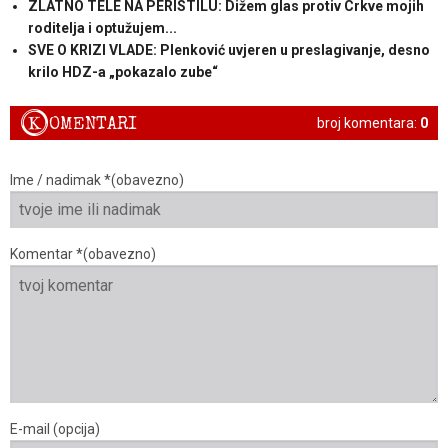
ZLATNO TELE NA PERISTILU: Dižem glas protiv Crkve mojih
roditelja i optužujem...
SVE O KRIZI VLADE: Plenković uvjeren u preslagivanje, desno
krilo HDZ-a „pokazalo zube“
K
OMENTARI
broj komentara:
0
Ime / nadimak *(obavezno)
Komentar *(obavezno)
E-mail (opcija)