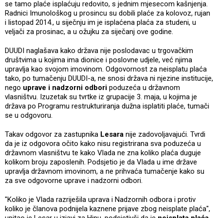
se tamo plaće isplaćuju redovito, s jednim mjesecom kašnjenja.
Radnici Imunološkog u prosincu su dobili plaće za kolovoz, rujan
i listopad 2014., u siječnju im je isplaćena plaća za studeni, u
veljači za prosinac, a u ožujku za siječanj ove godine.
DUUDI naglašava kako država nije poslodavac u trgovačkim
društvima u kojima ima dionice i poslovne udjele, već njima
upravlja kao svojom imovinom. Odgovornost za neisplatu plaća
tako, po tumačenju DUUDI-a, ne snosi država ni njezine institucije,
nego
uprave i nadzorni odbori
poduzeća u državnom
vlasništvu. Izuzetak su tvrtke iz grupacije 3. maja, u kojima je
država po Programu restrukturiranja dužna isplatiti plaće, tumači
se u odgovoru.
Takav odgovor za zastupnika
Lesara
nije zadovoljavajući. Tvrdi
da je iz odgovora očito kako nisu registrirana sva poduzeća u
državnom vlasništvu te kako Vlada ne zna koliko plaća duguje
kolikom broju zaposlenih. Podsjetio je da Vlada u ime države
upravlja državnom imovinom, a ne prihvaća tumačenje kako su
za sve odgovorne uprave i nadzorni odbori.
"Koliko je Vlada razriješila uprava i Nadzornih odbora i protiv
koliko je članova podnijela kaznene prijave zbog neisplate plaća",
upitao je Lesar u izjavi za Hinu, podsjetivši da je
neisplata plaća