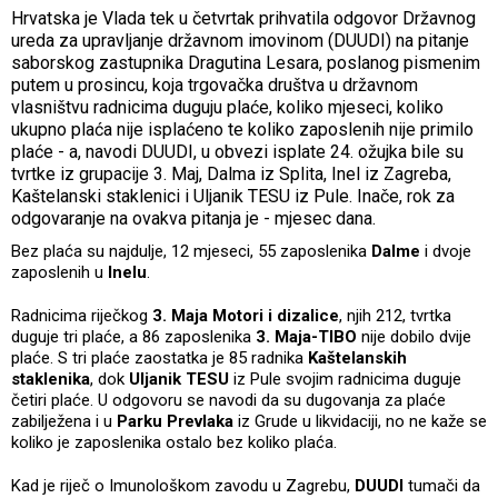
Hrvatska je Vlada tek u četvrtak prihvatila odgovor Državnog
ureda za upravljanje državnom imovinom (DUUDI) na pitanje
saborskog zastupnika Dragutina Lesara, poslanog pismenim
putem u prosincu, koja trgovačka društva u državnom
vlasništvu radnicima duguju plaće, koliko mjeseci, koliko
ukupno plaća nije isplaćeno te koliko zaposlenih nije primilo
plaće - a, navodi DUUDI, u obvezi isplate 24. ožujka bile su
tvrtke iz grupacije 3. Maj, Dalma iz Splita, Inel iz Zagreba,
Kaštelanski staklenici i Uljanik TESU iz Pule. Inače, rok za
odgovaranje na ovakva pitanja je - mjesec dana.
Bez plaća su najdulje, 12 mjeseci, 55 zaposlenika
Dalme
i dvoje
zaposlenih u
Inelu
.
Radnicima riječkog
3. Maja Motori i dizalice
, njih 212, tvrtka
duguje tri plaće, a 86 zaposlenika
3. Maja-TIBO
nije dobilo dvije
plaće. S tri plaće zaostatka je 85 radnika
Kaštelanskih
staklenika
, dok
Uljanik TESU
iz Pule svojim radnicima duguje
četiri plaće. U odgovoru se navodi da su dugovanja za plaće
zabilježena i u
Parku Prevlaka
iz Grude u likvidaciji, no ne kaže se
koliko je zaposlenika ostalo bez koliko plaća.
Kad je riječ o Imunološkom zavodu u Zagrebu,
DUUDI
tumači da