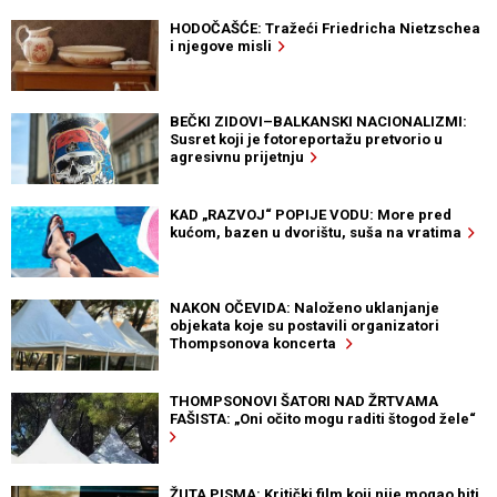
HODOČAŠĆE: Tražeći Friedricha Nietzschea
i njegove misli
BEČKI ZIDOVI–BALKANSKI NACIONALIZMI:
Susret koji je fotoreportažu pretvorio u
agresivnu prijetnju
KAD „RAZVOJ“ POPIJE VODU: More pred
kućom, bazen u dvorištu, suša na vratima
NAKON OČEVIDA: Naloženo uklanjanje
objekata koje su postavili organizatori
Thompsonova koncerta
THOMPSONOVI ŠATORI NAD ŽRTVAMA
FAŠISTA: „Oni očito mogu raditi štogod žele“
ŽUTA PISMA: Kritički film koji nije mogao biti