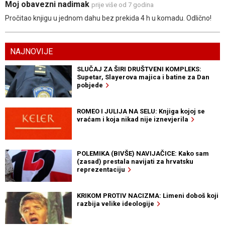
Moj obavezni nadimak
prije više od 7 godina
Pročitao knjigu u jednom dahu bez prekida 4 h u komadu. Odlično!
NAJNOVIJE
SLUČAJ ZA ŠIRI DRUŠTVENI KOMPLEKS:
Supetar, Slayerova majica i batine za Dan
pobjede
ROMEO I JULIJA NA SELU: Knjiga kojoj se
vraćam i koja nikad nije iznevjerila
POLEMIKA (BIVŠE) NAVIJAČICE: Kako sam
(zasad) prestala navijati za hrvatsku
reprezentaciju
KRIKOM PROTIV NACIZMA: Limeni doboš koji
razbija velike ideologije