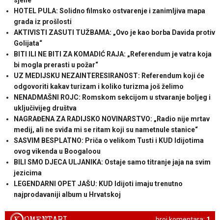
HOTEL PULA: Solidno filmsko ostvarenje i zanimljiva mapa
grada iz prošlosti
AKTIVISTI ZASUTI TUŽBAMA: „Ovo je kao borba Davida protiv
Golijata“
BITI ILI NE BITI ZA KOMADIĆ RAJA: „Referendum je vatra koja
bi mogla prerasti u požar“
UZ MEDIJSKU NEZAINTERESIRANOST: Referendum koji će
odgovoriti kakav turizam i koliko turizma još želimo
NENADMAŠNI ROJC: Romskom sekcijom u stvaranje boljeg i
uključivijeg društva
NAGRAĐENA ZA RADIJSKO NOVINARSTVO: „Radio nije mrtav
medij, ali ne sviđa mi se ritam koji su nametnule stanice“
SASVIM BESPLATNO: Priča o velikom Tusti i KUD Idijotima
ovog vikenda u Boogaloou
BILI SMO DJECA ULJANIKA: Ostaje samo titranje jaja na svim
jezicima
LEGENDARNI OPET JAŠU: KUD Idijoti imaju trenutno
najprodavaniji album u Hrvatskoj
OMENTARI
broj komentara:
1