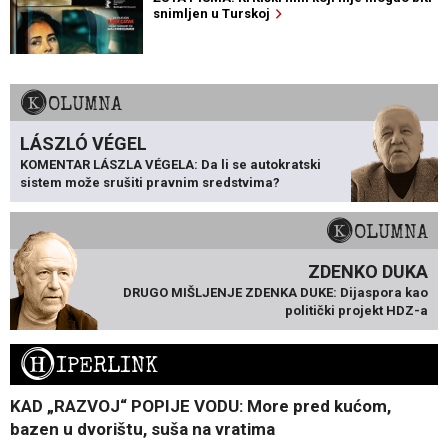
snimljen u Turskoj
KOLUMNA
LÁSZLÓ VÉGEL
KOMENTAR LÁSZLA VÉGELA: Da li se autokratski
sistem može srušiti pravnim sredstvima?
KOLUMNA
ZDENKO DUKA
DRUGO MIŠLJENJE ZDENKA DUKE: Dijaspora kao
politički projekt HDZ-a
H
IPERLINK
KAD „RAZVOJ“ POPIJE VODU: More pred kućom,
bazen u dvorištu, suša na vratima