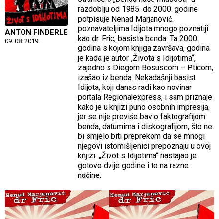
razdoblju od 1985. do 2000. godine
potpisuje Nenad Marjanović,
poznavateljima Idijota mnogo poznatiji
ANTON FINDERLE
kao dr. Fric, basista benda. Ta 2000.
09. 08. 2019.
godina s kojom knjiga završava, godina
je kada je autor „Života s Idijotima“,
zajedno s Diegom Bosuscom – Pticom,
izašao iz benda. Nekadašnji basist
Idijota, koji danas radi kao novinar
portala Regionalexpress, i sam priznaje
kako je u knjizi puno osobnih impresija,
jer se nije previše bavio faktografijom
benda, datumima i diskografijom, što ne
bi smjelo biti preprekom da se mnogi
njegovi istomišljenici prepoznaju u ovoj
knjizi. „Život s Idijotima“ nastajao je
gotovo dvije godine i to na razne
načine.