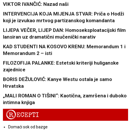
VIKTOR IVANČIĆ: Nazad naši
INTERVENCIJA KOJA MIJENJA STVAR: Priča o Hodži
koji je izvukao mrtvog partizanskog komandanta
LIJEPA VEČER, LIJEP DAN: Homoseksploatacijski film
lansiran uz dramatični mučenički narativ
KAD STUDENTI NA KOSOVO KRENU: Memorandum 1 i
Memorandum 2 – isti
FILOZOFIJA PALANKE: Estetski kriteriji huliganske
zajednice
BORIS DEŽULOVIĆ: Kanye Westu ostala je samo
Hrvatska
„MALI ROMAN O TIŠINI“: Kaotična, zamršena i duboko
intimna knjiga
R
ECEPTI
Domaći sok od bazge