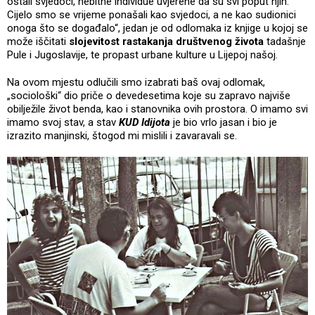
ostali svjedoci, nebitne individue uvjerene da su svi poput njih.
Cijelo smo se vrijeme ponašali kao svjedoci, a ne kao sudionici
onoga što se događalo“, jedan je od odlomaka iz knjige u kojoj se
može iščitati
slojevitost rastakanja društvenog života
tadašnje
Pule i Jugoslavije, te propast urbane kulture u Lijepoj našoj.
Na ovom mjestu odlučili smo izabrati baš ovaj odlomak,
„sociološki“ dio priče o devedesetima koje su zapravo najviše
obilježile život benda, kao i stanovnika ovih prostora. O imamo svi
imamo svoj stav, a stav
KUD Idijota
je bio vrlo jasan i bio je
izrazito manjinski, štogod mi mislili i zavaravali se.