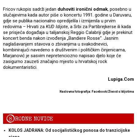
Fricov rukopis sadrži jedan
duhoviti ironični odmak
, posebno u
slučajevima kada autor piše o koncertu 1991. godine u Daruvaru,
gdje se publika nacionalno opredijelila i izmijenila u prvim
redovima – Hrvati za
KUD Idijote
, a Srbi za Partibrejkerse ili kada
se prisjeća događaja u talijanskoj Reggio Calabriji gdje je prekinut
koncert benda nakon izvođenja „Bandiere Rosse“. Jasnim
naglašavanjem stavova o zbivanjima u svakodnevici,
kombinirajući navedeno s društvenim i političkim činjenicama,
Marjanović je sasvim nepretenciozno napisao djelo koje će
zasigurno zauzeti značajno mjesto u hrvatskoj rock
dokumentaristici.
Lupiga.Com
Naslovna fotografija: Facebook/Živost s Idijotima
S
RODNE NOVICE
KOLOS JADRANA: Od socijalističkog ponosa do tranzicijske
sjene