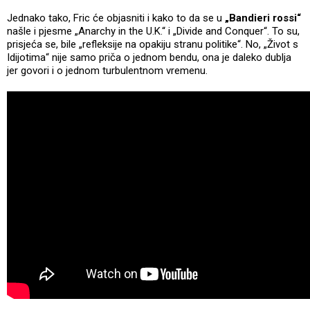
Jednako tako, Fric će objasniti i kako to da se u
„Bandieri rossi“
našle i pjesme „Anarchy in the U.K.“ i „Divide and Conquer“. To su,
prisjeća se, bile „refleksije na opakiju stranu politike“. No, „Život s
Idijotima“ nije samo priča o jednom bendu, ona je daleko dublja
jer govori i o jednom turbulentnom vremenu.