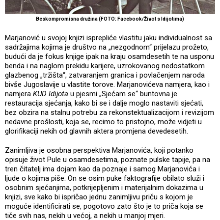
Beskompromisna družina (FOTO: Facebook/Život s Idijotima)
Marjanović u svojoj knjizi isprepliće vlastitu jaku individualnost sa
sadržajima kojima je društvo na „nezgodnom“ prijelazu prožeto,
budući da je fokus knjige ipak na kraju osamdesetih te na usponu
benda i na naglom prekidu karijere, uzrokovanog nedostatkom
glazbenog „tržišta“, zatvaranjem granica i povlačenjem naroda
bivše Jugoslavije u vlastite torove. Marjanovićeva namjera, kao i
namjera
KUD Idijota
u pjesmi „Sjećam se“ buntovna je
restauracija sjećanja, kako bi se i dalje moglo nastaviti sjećati,
bez obzira na stalnu potrebu za rekonstektualizacijom i revizijom
nedavne prošlosti, koja se, recimo to pristojno, može vidjeti u
glorifikaciji nekih od glavnih aktera promjena devedesetih.
Zanimljiva je osobna perspektiva Marjanovića, koji potanko
opisuje život Pule u osamdesetima, poznate pulske tapije, pa na
tren čitatelj ima dojam kao da poznaje i samog Marjanovića i
ljude o kojima piše. On se osim puke faktografije obilato služi i
osobnim sjećanjima, potkrijepljenim i materijalnim dokazima u
knjizi, sve kako bi ispričao jednu zanimljivu priču s kojom je
moguće identificirati se, pogotovo zato što je to priča koja se
tiče svih nas, nekih u većoj, a nekih u manjoj mjeri.