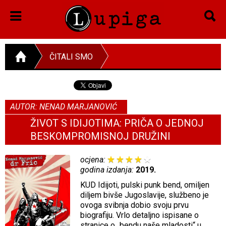
ČITALI SMO
AUTOR: NENAD MARJANOVIĆ
ŽIVOT S IDIJOTIMA: PRIČA O JEDNOJ
BESKOMPROMISNOJ DRUŽINI
ocjena:
godina izdanja:
2019.
KUD Idijoti, pulski punk bend, omiljen
diljem bivše Jugoslavije, službeno je
ovoga svibnja dobio svoju prvu
biografiju. Vrlo detaljno ispisane o
stranice o „bendu naše mladosti“ u