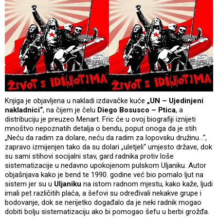
Knjiga je objavljena u nakladi izdavačke kuće
„UN – Ujedinjeni
nakladnici“
, na čijem je čelu
Diego Bosusco – Ptica
, a
distribuciju je preuzeo Menart. Fric će u ovoj biografiji iznijeti
mnoštvo nepoznatih detalja o bendu, poput onoga da je stih
„Neću da radim za dolare, neću da radim za lopovsku družinu…“,
zapravo izmijenjen tako da su dolari „uletjeli“ umjesto države, dok
su sami stihovi socijalni stav, gard radnika protiv loše
sistematizacije u nedavno upokojenom pulskom Uljaniku. Autor
objašnjava kako je bend te 1990. godine već bio pomalo ljut na
sistem jer su u
Uljaniku
na istom radnom mjestu, kako kaže, ljudi
imali pet različitih plaća, a šefovi su određivali nekakve grupe i
bodovanje, dok se nerijetko događalo da je neki radnik mogao
dobiti bolju sistematizaciju ako bi pomogao šefu u berbi grožđa.