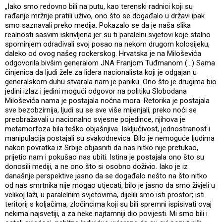
„Iako smo redovno bili na putu, kao terenski radnici koji su
rađanje mržnje pratili uživo, ono što se događalo u državi ipak
smo saznavali preko medija. Pokazalo se da je naša slika
realnosti sasvim iskrivljena jer su ti paralelni svjetovi koje stalno
spominjem odrađivali svoj posao na nekom drugom kolosijeku,
daleko od ovog našeg rockerskog. Hrvatska je na Miloševića
odgovorila bivšim generalom JNA Franjom Tuđmanom (…) Sama
činjenica da ljudi žele za lidera nacionalista koji je odgajan u
generalskom duhu stvarala nam je paniku. Ono što je drugima bio
jedini izlaz i jedini mogući odgovor na politiku Slobodana
Miloševića nama je postajala noćna mora. Retorika je postajala
sve bezobzirnija, ljudi su se sve više mijenjali, preko noći se
preobražavali u nacionalno svjesne pojedince, njihova je
metamorfoza bila teško objašnjiva. Isključivost, jednostranost i
manipulacija postajali su svakodnevica. Bilo je nemoguće ljudima
nakon povratka iz Srbije objasniti da nas nitko nije pretukao,
prijetio nam i pokušao nas ubiti. Istina je postajala ono što su
donosili mediji, a ne ono što si osobno doživio. Iako je iz
današnje perspektive jasno da se događalo nešto na što nitko
od nas smrtnika nije mogao utjecati, bilo je jasno da smo živjeli u
velikoj laži, u paralelnim svjetovima, dijelili smo isti prostor; isti
teritorij s koljačima, zločincima koji su bili spremni ispisivati ovaj
nekima najsvetiji, a za neke najtamniji dio povijesti. Mi smo bili i