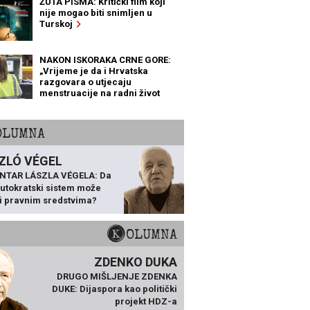
ŽUTA PISMA: Kritički film koji
nije mogao biti snimljen u
Turskoj
NAKON ISKORAKA CRNE GORE:
„Vrijeme je da i Hrvatska
razgovara o utjecaju
menstruacije na radni život
žena“
KOLUMNA
ZLÓ VÉGEL
NTAR LÁSZLA VÉGELA: Da
 autokratski sistem može
ti pravnim sredstvima?
KOLUMNA
ZDENKO DUKA
DRUGO MIŠLJENJE ZDENKA
DUKE: Dijaspora kao politički
projekt HDZ-a