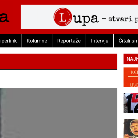
iperlink
Kolumne
Reportaže
Intervju
Čitali s
NAJ