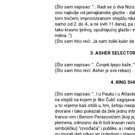
(
Što sam napisao
: "... Radi se o dva Ni
ono najbolje od jamajkanske glazbe - dak
tom trećem, improviziranom stejdžu nikad 
samo od 2. do 4., a ne svih 11 dana), p
tako krasno ljetnoj, opuštajućoj glazbi i e
milina...")
(
Što sam htio reći
: Ja sam toliki kuler d
3. ASHER SELECTOR, 1
(
Što sam napisao
: "...Čovjek lijepo kaž
(
Što sam htio reći
: Asher je sve rekao)
4. KING SHI
(
Što sam napisao
: "...I u Pauku i u Atta
na stejdž na kojem je Ilko Čulić zagrija
u to vrijeme baš otišli u, hm, šetnju nasi
dvorane i tako pokazali da žele jednu int
trance-om i Benom Perasovićem (koji je,
plemena, odnosno da ih boli krasan rastaf
simboličku) "izvođača" i publike, a i nabr
su morali dati otkaz jer izgledom i stavo