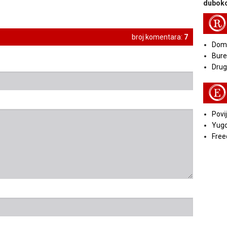
duboko
R
broj komentara:
7
Doma
Bure
Druga
E
Povij
Yugo
Free