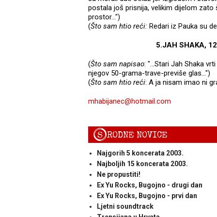
postala još prisnija, velikim dijelom zato
prostor...")
(
Što sam htio reći:
Redari iz Pauka su de
5.JAH SHAKA, 12.7
(
Što sam napisao
: "...Stari Jah Shaka v
njegov 50-grama-trave-previše glas...")
(
Što sam htio reći
: A ja nisam imao ni gr
mhabijanec@hotmail.com
S
RODNE NOVICE
Najgorih 5 koncerata 2003.
Najboljih 15 koncerata 2003.
Ne propustiti!
Ex Yu Rocks, Bugojno - drugi dan
Ex Yu Rocks, Bugojno - prvi dan
Ljetni soundtrack