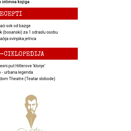
 intimna knjiga
ECEPTI
ći sok od bazge
k (bosanski) za 1 odraslu osobu
čija svinjska jetrica
-CIKLOPEDIJA
esni put Hitlerove 'klonje'
 - urbana legenda
dom Theatre (Teatar slobode)