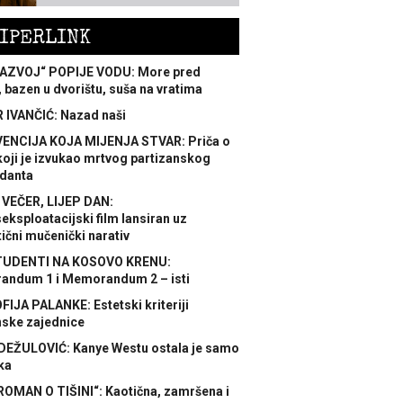
IPERLINK
AZVOJ“ POPIJE VODU: More pred
 bazen u dvorištu, suša na vratima
 IVANČIĆ: Nazad naši
ENCIJA KOJA MIJENJA STVAR: Priča o
koji je izvukao mrtvog partizanskog
danta
 VEČER, LIJEP DAN:
ksploatacijski film lansiran uz
ični mučenički narativ
TUDENTI NA KOSOVO KRENU:
ndum 1 i Memorandum 2 – isti
FIJA PALANKE: Estetski kriteriji
nske zajednice
DEŽULOVIĆ: Kanye Westu ostala je samo
ka
ROMAN O TIŠINI“: Kaotična, zamršena i