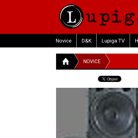
Novice
D&K
Lupiga TV
H
NOVICE