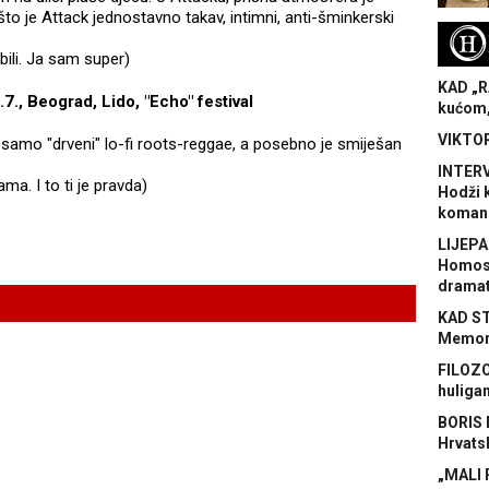
 što je Attack jednostavno takav, intimni, anti-šminkerski
H
bili. Ja sam super)
KAD „R
., Beograd, Lido, "Echo" festival
kućom,
VIKTOR
rti samo "drveni" lo-fi roots-reggae, a posebno je smiješan
INTERV
ama. I to ti je pravda)
Hodži 
koman
LIJEPA
Homose
dramat
KAD S
Memora
FILOZO
huliga
BORIS 
Hrvats
„MALI 