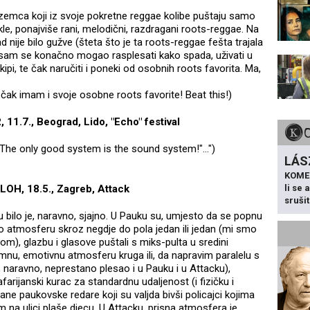
zozemca koji iz svoje pokretne reggae kolibe puštaju samo
le, ponajviše rani, melodični, razdragani roots-reggae. Na
nije bilo gužve (šteta što je ta roots-reggae fešta trajala
a sam se konačno mogao rasplesati kako spada, uživati u
kipi, te čak naručiti i poneki od osobnih roots favorita. Ma,
a čak imam i svoje osobne roots favorite! Beat this!)
1.7., Beograd, Lido, "Echo" festival
e: "The only good system is the sound system!"...")
LÁS
KOME
LOH, 18.5., Zagreb, Attack
li se
sruši
cku bilo je, naravno, sjajno. U Pauku su, umjesto da se popnu
vao atmosferu skroz negdje do pola jedan ili jedan (mi smo
pom), glazbu i glasove puštali s miks-pulta u sredini
imnu, emotivnu atmosferu kruga ili, da napravim paralelu s
 naravno, neprestano plesao i u Pauku i u Attacku),
arijanski kurac za standardnu udaljenost (i fizičku i
ijane paukovske redare koji su valjda bivši policajci kojima
m na ulici plaše djecu. U Attacku, prisna atmosfera je