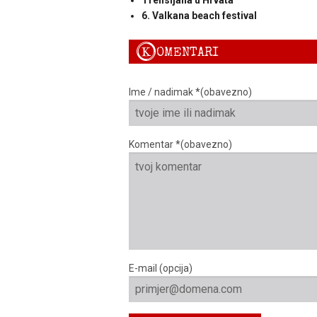
Trensijana u Hrvata
6. Valkana beach festival
K
OMENTARI
Ime / nadimak *(obavezno)
Komentar *(obavezno)
E-mail (opcija)