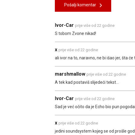
Pošalji komentar
Ivor-Car
prije više od 22 godine
S tobom Zvone nikad!
x
prije više od 22 godine
ali ivor na to, naravno, ne bi išao jer, šta će
marshmallow
prije više od 22 godine
A tek kad postaviš slijedeći tekst...
Ivor-Car
prije više od 22 godine
Sad je već očito da je Echo bio pun pogoda
x
prije više od 22 godine
jedini soundsystem kojeg se od prošle godin