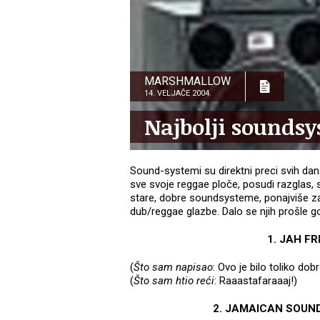
MARSHMALLOW
14. VELJAČE 2004.
Najbolji soundsy
Sound-systemi su direktni preci svih dan
sve svoje reggae ploče, posudi razglas, sm
stare, dobre soundsysteme, ponajviše zat
dub/reggae glazbe. Dalo se njih prošle god
1. JAH FRE
(
Što sam napisao
: Ovo je bilo toliko do
(
Što sam htio reći
: Raaastafaraaaj!)
2. JAMAICAN SOUNDSY