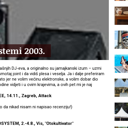
stemi 2003.
ašnjih DJ-eva, a originalno su jamajkanski izum – uzmi
otaj joint i da vidiš plesa i veselja. Ja i dalje preferiram
o jer ne volim većinu elektronske, a volim dobar dio
ine vidjeti i u ovim krajevima, a ovih pet mi je naj
E, 14.11., Zagreb, Attack
bro da nikad nisam ni napisao recenziju!)
STEM, 2.-4.8., Vis, "Otokultivator"