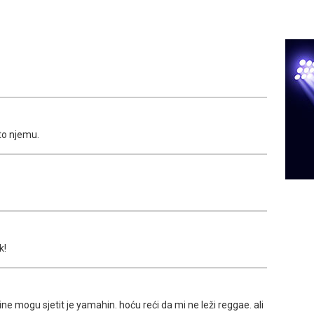
 to njemu.
k!
e mogu sjetit je yamahin. hoću reći da mi ne leži reggae. ali