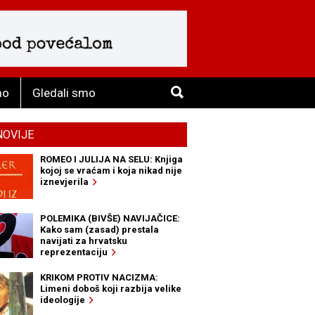
mo
Gledali smo
NOVIJE
ROMEO I JULIJA NA SELU: Knjiga
kojoj se vraćam i koja nikad nije
iznevjerila
POLEMIKA (BIVŠE) NAVIJAČICE:
Kako sam (zasad) prestala
navijati za hrvatsku
reprezentaciju
KRIKOM PROTIV NACIZMA:
Limeni doboš koji razbija velike
ideologije