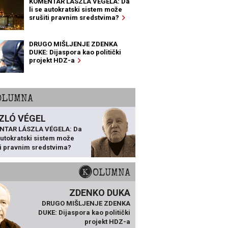
KOMENTAR LÁSZLA VÉGELA: Da
li se autokratski sistem može
srušiti pravnim sredstvima?
DRUGO MIŠLJENJE ZDENKA
DUKE: Dijaspora kao politički
projekt HDZ-a
KOLUMNA
ZLÓ VÉGEL
NTAR LÁSZLA VÉGELA: Da
 autokratski sistem može
ti pravnim sredstvima?
KOLUMNA
ZDENKO DUKA
DRUGO MIŠLJENJE ZDENKA
DUKE: Dijaspora kao politički
projekt HDZ-a