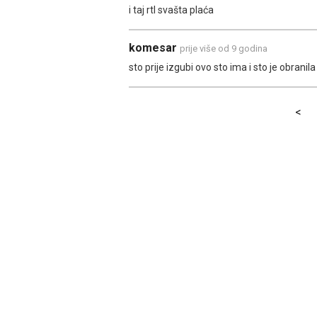
i taj rtl svašta plaća
komesar
prije više od 9 godina
sto prije izgubi ovo sto ima i sto je obranila 
<