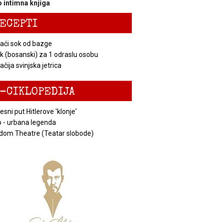
 intimna knjiga
ECEPTI
ći sok od bazge
k (bosanski) za 1 odraslu osobu
čija svinjska jetrica
-CIKLOPEDIJA
esni put Hitlerove 'klonje'
 - urbana legenda
dom Theatre (Teatar slobode)