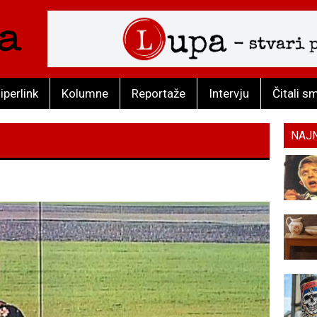
iperlink
Kolumne
Reportaže
Intervju
Čitali s
NAJ