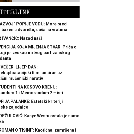
IPERLINK
AZVOJ“ POPIJE VODU: More pred
 bazen u dvorištu, suša na vratima
 IVANČIĆ: Nazad naši
ENCIJA KOJA MIJENJA STVAR: Priča o
koji je izvukao mrtvog partizanskog
danta
 VEČER, LIJEP DAN:
ksploatacijski film lansiran uz
ični mučenički narativ
TUDENTI NA KOSOVO KRENU:
ndum 1 i Memorandum 2 – isti
FIJA PALANKE: Estetski kriteriji
nske zajednice
DEŽULOVIĆ: Kanye Westu ostala je samo
ka
ROMAN O TIŠINI“: Kaotična, zamršena i