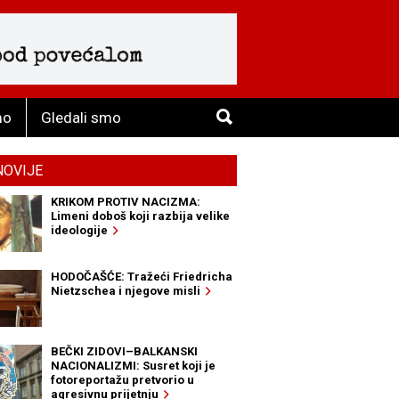
mo
Gledali smo
NOVIJE
KRIKOM PROTIV NACIZMA:
Limeni doboš koji razbija velike
ideologije
HODOČAŠĆE: Tražeći Friedricha
Nietzschea i njegove misli
BEČKI ZIDOVI–BALKANSKI
NACIONALIZMI: Susret koji je
fotoreportažu pretvorio u
agresivnu prijetnju