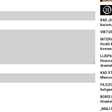
H
KAD „R
kućom,
VIKTOR
INTERV
Hodži 
koman
LIJEPA
Homose
dramat
KAD S
Memora
FILOZO
huliga
BORIS 
Hrvats
„MALI 