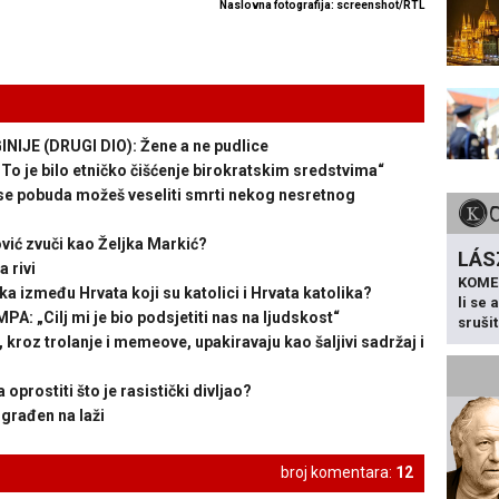
Naslovna fotografija: screenshot/RTL
JE (DRUGI DIO): Žene a ne pudlice
je bilo etničko čišćenje birokratskim sredstvima“
se pobuda možeš veseliti smrti nekog nesretnog
ić zvuči kao Željka Markić?
LÁS
 rivi
KOME
 između Hrvata koji su katolici i Hrvata katolika?
li se
 „Cilj mi je bio podsjetiti nas na ljudskost“
sruši
kroz trolanje i memeove, upakiravaju kao šaljivi sadržaj i
prostiti što je rasistički divljao?
građen na laži
broj komentara:
12