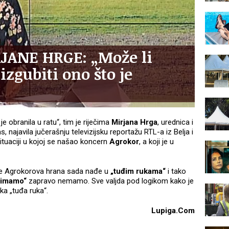
JANE HRGE: „Može li
zgubiti ono što je
je obranila u ratu“, tim je riječima
Mirjana Hrga
, urednica i
, najavila jučerašnju televizijsku reportažu RTL-a iz Belja i
ituaciji u kojoj se našao koncern
Agrokor
, a koji je u
 se Agrokorova hrana sada nađe u
„tuđim rukama“
i tako
a imamo“
zapravo nemamo. Sve valjda pod logikom kako je
eka „tuđa ruka“.
Lupiga.Com