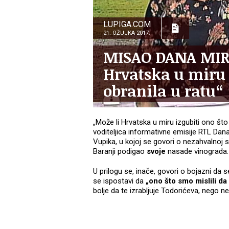
LUPIGA.COM
21. OŽUJKA 2017.
MISAO DANA MIR
Hrvatska u miru i
obranila u ratu“
„Može li Hrvatska u miru izgubiti ono što 
voditeljica informativne emisije RTL Danas
Vupika, u kojoj se govori o nezahvalnoj s
Baranji podigao
svoje
nasade vinograda.
U prilogu se, inače, govori o bojazni da
se ispostavi da
„ono što smo mislili d
bolje da te izrabljuje Todorićeva, nego n