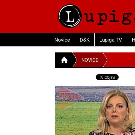
Novice
D&K
Lupiga TV
H
NOVICE