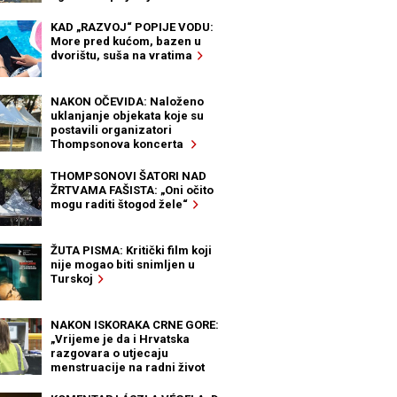
KAD „RAZVOJ“ POPIJE VODU:
More pred kućom, bazen u
dvorištu, suša na vratima
NAKON OČEVIDA: Naloženo
uklanjanje objekata koje su
postavili organizatori
Thompsonova koncerta
THOMPSONOVI ŠATORI NAD
ŽRTVAMA FAŠISTA: „Oni očito
mogu raditi štogod žele“
ŽUTA PISMA: Kritički film koji
nije mogao biti snimljen u
Turskoj
NAKON ISKORAKA CRNE GORE:
„Vrijeme je da i Hrvatska
razgovara o utjecaju
menstruacije na radni život
žena“