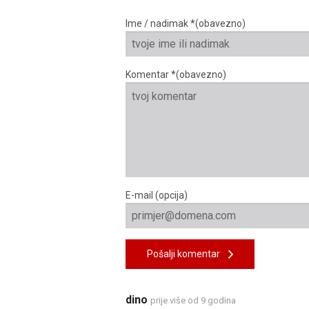
Ime / nadimak *(obavezno)
Komentar *(obavezno)
E-mail (opcija)
Pošalji komentar
dino
prije više od 9 godina