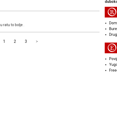
duboko
R
Doma
u ratu to bolje .
Bure
Druga
1
2
3
>
E
Povij
Yugo
Free