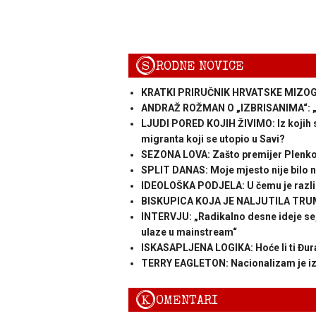
S
RODNE NOVICE
KRATKI PRIRUČNIK HRVATSKE MIZOGINI
ANDRAŽ ROŽMAN O „IZBRISANIMA“: „To 
LJUDI PORED KOJIH ŽIVIMO: Iz kojih 
migranta koji se utopio u Savi?
SEZONA LOVA: Zašto premijer Plenkov
SPLIT DANAS: Moje mjesto nije bilo na
IDEOLOŠKA PODJELA: U čemu je razlika
BISKUPICA KOJA JE NALJUTILA TRUMPA:
INTERVJU: „Radikalno desne ideje se, 
ulaze u mainstream“
ISKASAPLJENA LOGIKA: Hoće li ti Đura o
TERRY EAGLETON: Nacionalizam je iz
K
OMENTARI