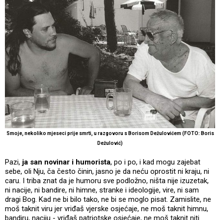
Smoje, nekoliko mjeseci prije smrti, u razgovoru s Borisom Dežulovićem (FOTO: Boris
Dežulović)
Pazi,
ja san novinar i humorista
, po i po, i kad mogu zajebat
sebe, oli Nju, ča često činin, jasno je da neću oprostit ni kraju, ni
caru. I triba znat da je humoru sve podložno, ništa nije izuzetak,
ni nacije, ni bandire, ni himne, stranke i ideologije, vire, ni sam
dragi Bog. Kad ne bi bilo tako, ne bi se moglo pisat. Zamislite, ne
moš taknit viru jer vriđaš vjerske osjećaje, ne moš taknit himnu,
bandiru, naciju - vriđaš patriotske osjećaje, ne moš taknit niti