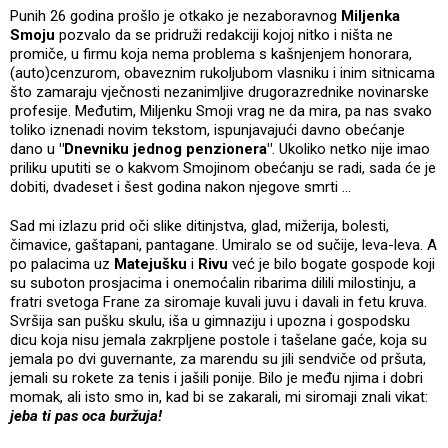
Punih 26 godina prošlo je otkako je nezaboravnog
Miljenka
Smoju
pozvalo da se pridruži redakciji kojoj nitko i ništa ne
promiče, u firmu koja nema problema s kašnjenjem honorara,
(auto)cenzurom, obaveznim rukoljubom vlasniku i inim sitnicama
što zamaraju vječnosti nezanimljive drugorazrednike novinarske
profesije. Međutim, Miljenku Smoji vrag ne da mira, pa nas svako
toliko iznenadi novim tekstom, ispunjavajući davno obećanje
dano u
"Dnevniku jednog penzionera"
. Ukoliko netko nije imao
priliku uputiti se o kakvom Smojinom obećanju se radi, sada će je
dobiti, dvadeset i šest godina nakon njegove smrti ...
Sad mi izlazu prid oči slike ditinjstva, glad, mižerija, bolesti,
čimavice, gaštapani, pantagane. Umiralo se od sučije, leva-leva. A
po palacima uz
Matejušku
i
Rivu
već je bilo bogate gospode koji
su suboton prosjacima i onemoćalin ribarima dilili milostinju, a
fratri svetoga Frane za siromaje kuvali juvu i davali in fetu kruva.
Svršija san pušku skulu, iša u gimnaziju i upozna i gospodsku
dicu koja nisu jemala zakrpljene postole i tašelane gaće, koja su
jemala po dvi guvernante, za marendu su jili sendviče od pršuta,
jemali su rokete za tenis i jašili ponije. Bilo je među njima i dobri
momak, ali isto smo in, kad bi se zakarali, mi siromaji znali vikat:
jeba ti pas oca buržuja!