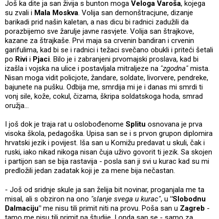
Još ka dite ja san živija s bunton moga
Veloga Varoša
, kojega
su zvali i
Mala Moskva
. Volija san demonštracjune, dizanje
barikadi prid našin kaletan, a nas dicu bi radnici zadužili da
porazbijemo sve žarulje javne rasvjete. Volija san štrajkove,
kazane za štrajkaše. Prvi maja sa crvenin bandiran i crvenin
garifulima, kad bi se i radnici i težaci svečano obukli i priteći šetali
po
Rivi
i
Pjaci
. Bilo je i zabranjeni prvomajski proslava, kad bi
izašla i vojska na ulice i postavljala mitraljeze na
"zgodna"
mista.
Nisan moga vidit policjote, žandare, soldate, livorvere, pendreke,
bajunete na pušku. Odbija me, smrdija mi je i danas mi smrdi ti
vonj sile, kože, cokul, čizama, škripa soldatskoga hoda, smrad
oružja...
I još dok je traja rat u oslobođenome
Splitu
osnovana je prva
visoka škola, pedagoška. Upisa san se i s prvon grupon diplomira
hrvatski jezik i povijest. Iša san u Komižu predavat u skuli, čak i
ruski, iako nikad nikoga nisan čuja uživo govorit ti jezik. Sa skojen
i partijon san se bija rastavija - posla san ji svi u kurac kad su mi
predložili jedan zadatak koji je za mene bija nečastan.
- Još od sridnje skule ja san želija bit novinar, proganjala me ta
misal, ali s obziron na ono
"slanje svega u kurac"
, u
"Slobodnu
Dalmaciju"
me nisu tili primit niti na provu. Poša san u
Zagreb
-
tamo me nisu tili primit na študije. I onda san se - samo za