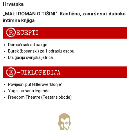
Hrvatska
„MALI ROMAN O TIŠINI“: Kaotična, zamršena i duboko
intimna knjiga
R
ECEPTI
Domaći sok od bazge
Burek (bosanski) za 1 odraslu osobu
Drugačija svinjska jetrica
E
-CIKLOPEDIJA
Povijesni put Hitlerove 'klonje'
Yugo - urbana legenda
Freedom Theatre (Teatar slobode)