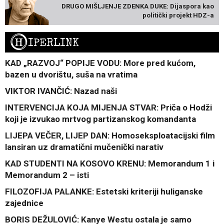
DRUGO MIŠLJENJE ZDENKA DUKE: Dijaspora kao
politički projekt HDZ-a
H
IPERLINK
KAD „RAZVOJ“ POPIJE VODU: More pred kućom,
bazen u dvorištu, suša na vratima
VIKTOR IVANČIĆ: Nazad naši
INTERVENCIJA KOJA MIJENJA STVAR: Priča o Hodži
koji je izvukao mrtvog partizanskog komandanta
LIJEPA VEČER, LIJEP DAN: Homoseksploatacijski film
lansiran uz dramatični mučenički narativ
KAD STUDENTI NA KOSOVO KRENU: Memorandum 1 i
Memorandum 2 – isti
FILOZOFIJA PALANKE: Estetski kriteriji huliganske
zajednice
BORIS DEŽULOVIĆ: Kanye Westu ostala je samo