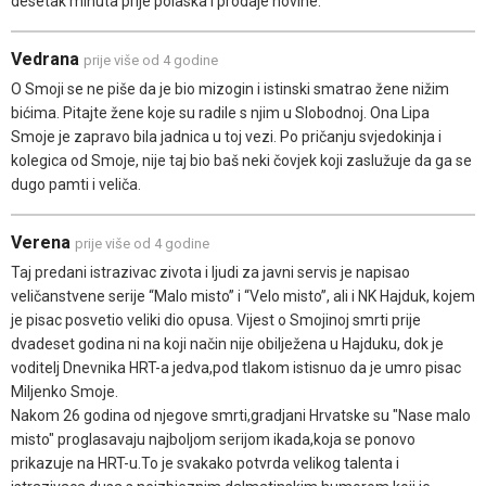
desetak minuta prije polaska i prodaje novine.
Vedrana
prije više od 4 godine
O Smoji se ne piše da je bio mizogin i istinski smatrao žene nižim
bićima. Pitajte žene koje su radile s njim u Slobodnoj. Ona Lipa
Smoje je zapravo bila jadnica u toj vezi. Po pričanju svjedokinja i
kolegica od Smoje, nije taj bio baš neki čovjek koji zaslužuje da ga se
dugo pamti i veliča.
Verena
prije više od 4 godine
Taj predani istrazivac zivota i ljudi za javni servis je napisao
veličanstvene serije “Malo misto” i “Velo misto”, ali i NK Hajduk, kojem
je pisac posvetio veliki dio opusa. Vijest o Smojinoj smrti prije
dvadeset godina ni na koji način nije obilježena u Hajduku, dok je
voditelj Dnevnika HRT-a jedva,pod tlakom istisnuo da je umro pisac
Miljenko Smoje.
Nakom 26 godina od njegove smrti,gradjani Hrvatske su "Nase malo
misto" proglasavaju najboljom serijom ikada,koja se ponovo
prikazuje na HRT-u.To je svakako potvrda velikog talenta i