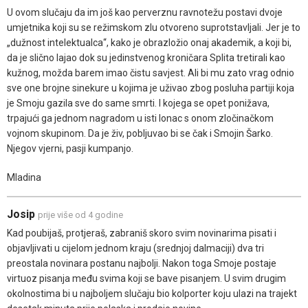
U ovom slučaju da im još kao perverznu ravnotežu postavi dvoje
umjetnika koji su se režimskom zlu otvoreno suprotstavljali. Jer je to
„dužnost intelektualca“, kako je obrazložio onaj akademik, a koji bi,
da je slično lajao dok su jedinstvenog kroničara Splita tretirali kao
kužnog, možda barem imao čistu savjest. Ali bi mu zato vrag odnio
sve one brojne sinekure u kojima je uživao zbog posluha partiji koja
je Smoju gazila sve do same smrti. I kojega se opet ponižava,
trpajući ga jednom nagradom u isti lonac s onom zločinačkom
vojnom skupinom. Da je živ, pobljuvao bi se čak i Smojin Šarko.
Njegov vjerni, pasji kumpanjo.
Mladina
Josip
prije više od 4 godine
Kad poubijaš, protjeraš, zabraniš skoro svim novinarima pisati i
objavljivati u cijelom jednom kraju (srednjoj dalmaciji) dva tri
preostala novinara postanu najbolji. Nakon toga Smoje postaje
virtuoz pisanja među svima koji se bave pisanjem. U svim drugim
okolnostima bi u najboljem slučaju bio kolporter koju ulazi na trajekt