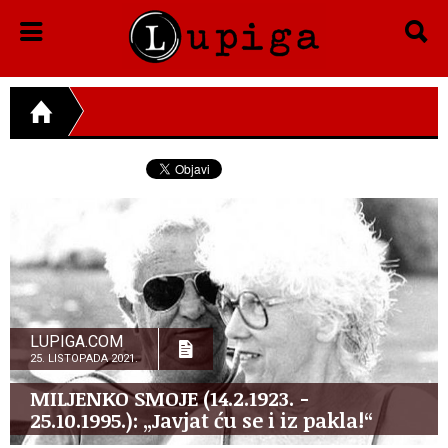
LUPIGA.COM
25. LISTOPADA 2021.
MILJENKO SMOJE (14.2.1923. -
25.10.1995.): „Javjat ću se i iz pakla!“