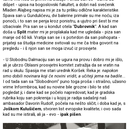
dišpet - upisa na bogoslovski fakultet, a dobri naš svećenik
Mladen Alajbeg napisa mi je za tu priliku odlične karakteristike.
Spava san u Gundulićevu, dvi balerine primale su me noću, iza
ponoći, i to san se penja kroz ponistru, a ujutro pri šest bi me
izbacivale. Pra san se u kondut otela
"Dubrovnik"
. A kad san
doša u
Split
mater mi je proplakala kad me ugledala - piza san
manje od 60 kili. Vratija san se i s potvrdon da san psihopata -
prijateji sa študija medicine svitovali su me ča triba govorit na
pregledu - i š njon san se moga izvuć iz prosvjete.
- U Slobodnu Dalmaciju san se ugura na provu i dobro mi je išlo,
ali je ubrzo Oblasni prosvjetni komitet zatražija da se vratin na
rad u skulu. Spasija me stari urednik Koršek. Reka je:
napokon
smo dobili novinara koji će novini vridit, a učiteji jema na badile...
I od tada san sa "Slobodnom" puno toga proša: i strašno, užasno
vrime Informbiroa, kad su novine bile grozne i bilo te stid
pogledat ji; i dane kad se počelo napredovat, kad je gradska
rubrika koju san pokrenija i u kojoj je radija sadašnji naš
ambasador Davorin Rudolf, počela na nešto sličit; i doba kad je, s
Joškom Kulušićem
, stvoren list evropske kvalitete; i ovo sada
kad su me istiral
i
, ali ja - evo -
ipak pišen
.