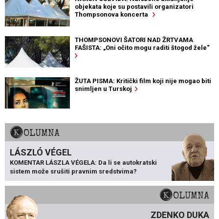
objekata koje su postavili organizatori
Thompsonova koncerta
THOMPSONOVI ŠATORI NAD ŽRTVAMA
FAŠISTA: „Oni očito mogu raditi štogod žele“
ŽUTA PISMA: Kritički film koji nije mogao biti
snimljen u Turskoj
KOLUMNA
LÁSZLÓ VÉGEL
KOMENTAR LÁSZLA VÉGELA: Da li se autokratski
sistem može srušiti pravnim sredstvima?
KOLUMNA
ZDENKO DUKA