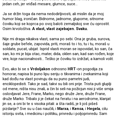
jedan ceh, jer vriđaš mesare, glumce, suce...
Ja se držin toga da nema nedodirljivosti, ali mislin da je moj
humor blag, ironičan. Bidnome, jadnome, glupome, sitnome
čoviku koji se koprca po ovoj baloti zemaljskoj sve ću oprostit.
Osim krvološtva.
A vlast, vlast zajebajen. Svaku.
Nije mi draga nikakva vlast, sama po sebi. Ona je gruba, surova,
šaje grube befele, zapovida, priti, moraš to i to, tu i tu, moraš u
soldate, pucat, ubijat. Isprid vlasti moran se ispovidat, ko san, ča
san, ko mi je bija otac, mater, dida, oklen san, kad san rođen, koje
vire, koje nacionalnosti... Teško je čoviku to izdržat, a kamoli volit.
Evo, ako bi se s
Vrdoljakon
odnosno
HRT
-on pogodija za
honorar, napisa bi puno lipu seriju o tikvanima i zvekanima koji
kad dođu na vlast poviruju da su puno pametni judi,
enciklopedisti. Tako je sad, takvi su bili oni prije. Trista puti gluplji
od mene, ništa nisu znali, a čin bi seli na požicjun nisi ji više smija
oslovljavat Jere, Frane, Marko, nego druže Jere, druže Frane,
druže Marko. Tribalo ji je čekat na feratu i na aerodrome, klanjat
jin se, a oni bi te s visoka pitali: a šta radiš, je li još pišeš
pizdarije? Sve su u čas naučili, i
Marxa
, i
Kensa
, i
Hegela
, cilu
istoriju svita, i medicinu i politiku, privredu i poljoprivredu. Sam