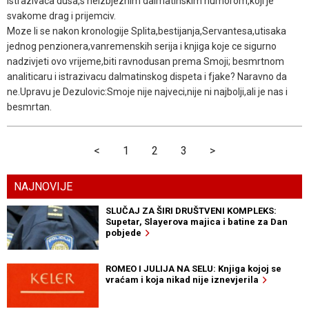
istrazivaca dusa,s neizbjeznim dalmatinskim humorom,koji je
svakome drag i prijemciv.
Moze li se nakon kronologije Splita,bestijanja,Servantesa,utisaka
jednog penzionera,vanremenskih serija i knjiga koje ce sigurno
nadzivjeti ovo vrijeme,biti ravnodusan prema Smoji; besmrtnom
analiticaru i istrazivacu dalmatinskog dispeta i fjake? Naravno da
ne.Upravu je Dezulovic:Smoje nije najveci,nije ni najbolji,ali je nas i
besmrtan.
<
1
2
3
>
NAJNOVIJE
SLUČAJ ZA ŠIRI DRUŠTVENI KOMPLEKS:
Supetar, Slayerova majica i batine za Dan
pobjede
ROMEO I JULIJA NA SELU: Knjiga kojoj se
vraćam i koja nikad nije iznevjerila