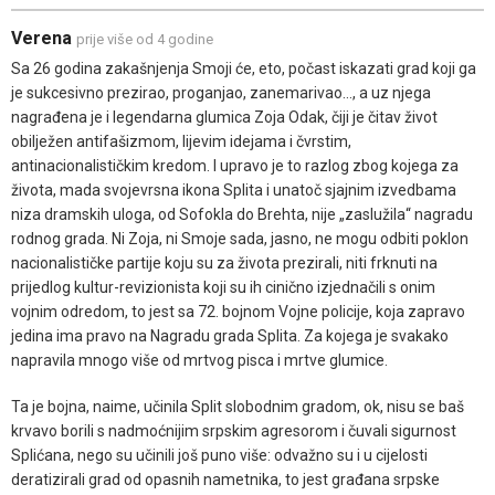
Verena
prije više od 4 godine
Sa 26 godina zakašnjenja Smoji će, eto, počast iskazati grad koji ga
je sukcesivno prezirao, proganjao, zanemarivao…, a uz njega
nagrađena je i legendarna glumica Zoja Odak, čiji je čitav život
obilježen antifašizmom, lijevim idejama i čvrstim,
antinacionalističkim kredom. I upravo je to razlog zbog kojega za
života, mada svojevrsna ikona Splita i unatoč sjajnim izvedbama
niza dramskih uloga, od Sofokla do Brehta, nije „zaslužila“ nagradu
rodnog grada. Ni Zoja, ni Smoje sada, jasno, ne mogu odbiti poklon
nacionalističke partije koju su za života prezirali, niti frknuti na
prijedlog kultur-revizionista koji su ih cinično izjednačili s onim
vojnim odredom, to jest sa 72. bojnom Vojne policije, koja zapravo
jedina ima pravo na Nagradu grada Splita. Za kojega je svakako
napravila mnogo više od mrtvog pisca i mrtve glumice.
Ta je bojna, naime, učinila Split slobodnim gradom, ok, nisu se baš
krvavo borili s nadmoćnijim srpskim agresorom i čuvali sigurnost
Splićana, nego su učinili još puno više: odvažno su i u cijelosti
deratizirali grad od opasnih nametnika, to jest građana srpske