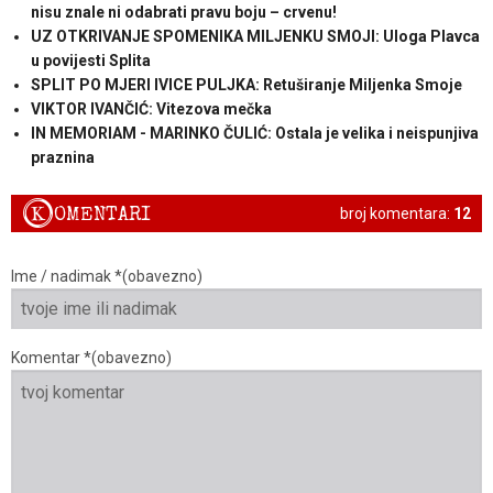
nisu znale ni odabrati pravu boju – crvenu!
UZ OTKRIVANJE SPOMENIKA MILJENKU SMOJI: Uloga Plavca
u povijesti Splita
SPLIT PO MJERI IVICE PULJKA: Retuširanje Miljenka Smoje
VIKTOR IVANČIĆ: Vitezova mečka
IN MEMORIAM - MARINKO ČULIĆ: Ostala je velika i neispunjiva
praznina
K
OMENTARI
broj komentara:
12
Ime / nadimak *(obavezno)
Komentar *(obavezno)