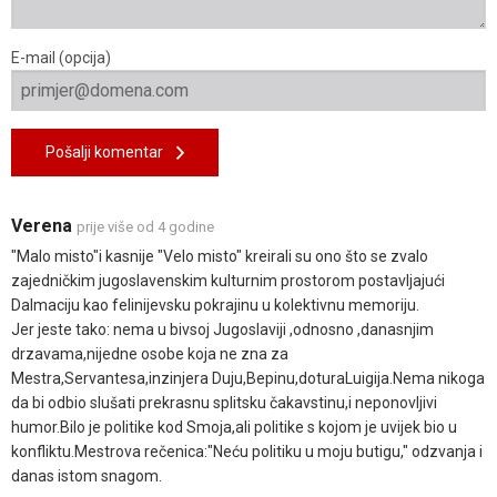
E-mail (opcija)
Pošalji komentar
Verena
prije više od 4 godine
"Malo misto"i kasnije "Velo misto" kreirali su ono što se zvalo
zajedničkim jugoslavenskim kulturnim prostorom postavljajući
Dalmaciju kao felinijevsku pokrajinu u kolektivnu memoriju.
Jer jeste tako: nema u bivsoj Jugoslaviji ,odnosno ,danasnjim
drzavama,nijedne osobe koja ne zna za
Mestra,Servantesa,inzinjera Duju,Bepinu,doturaLuigija.Nema nikoga
da bi odbio slušati prekrasnu splitsku čakavstinu,i neponovljivi
humor.Bilo je politike kod Smoja,ali politike s kojom je uvijek bio u
konfliktu.Mestrova rečenica:"Neću politiku u moju butigu," odzvanja i
danas istom snagom.