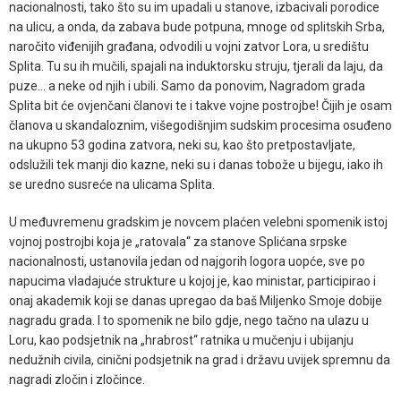
nacionalnosti, tako što su im upadali u stanove, izbacivali porodice
na ulicu, a onda, da zabava bude potpuna, mnoge od splitskih Srba,
naročito viđenijih građana, odvodili u vojni zatvor Lora, u središtu
Splita. Tu su ih mučili, spajali na induktorsku struju, tjerali da laju, da
puze… a neke od njih i ubili. Samo da ponovim, Nagradom grada
Splita bit će ovjenčani članovi te i takve vojne postrojbe! Čijih je osam
članova u skandaloznim, višegodišnjim sudskim procesima osuđeno
na ukupno 53 godina zatvora, neki su, kao što pretpostavljate,
odslužili tek manji dio kazne, neki su i danas tobože u bijegu, iako ih
se uredno susreće na ulicama Splita.
U međuvremenu gradskim je novcem plaćen velebni spomenik istoj
vojnoj postrojbi koja je „ratovala“ za stanove Splićana srpske
nacionalnosti, ustanovila jedan od najgorih logora uopće, sve po
napucima vladajuće strukture u kojoj je, kao ministar, participirao i
onaj akademik koji se danas upregao da baš Miljenko Smoje dobije
nagradu grada. I to spomenik ne bilo gdje, nego tačno na ulazu u
Loru, kao podsjetnik na „hrabrost“ ratnika u mučenju i ubijanju
nedužnih civila, cinični podsjetnik na grad i državu uvijek spremnu da
nagradi zločin i zločince.