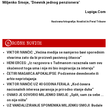
Miljenko Smoje, "
Dnevnik jednog penzionera"
Lupiga.Com
Naslovna fotografija: Novilist.hr/Feral Tribune
S
RODNE NOVICE
VIKTOR IVANČIĆ: „Većina medija se namjerno bavi sporednim
stvarima zato da bi proizveli pasivnog čitaoca“
HENI ERCEG: „Iz razgovora s Tuđmanom razaznala sam svu
skučenost toga uma i nije mi bio inspiracija za intervju“
ČETIRI MAGARCA APOKALIPSE: Podzemne devedesete ili
arhiv nepristajanja
VIKTOR IVANČIĆ UZ 40 GODINA FERALA: „Kod čuvara
nacionalnih interesa paranoja je prirodno stanje duha“
OVAKO JE GOVORIO MILJENKO SMOJE: „Split, sam za sebe ...
on nije ništa“
UZ VANDALIZIRANJE SPOMENIKA MILJENKU SMOJI: Budale