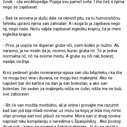
čovik - cila enciklopedija. Popija svu pamet svita. I šta ćeš s njima
nego se zajebavat.
- Baš ta sirovina je dušu dala za okrenit pilu; za tu humorističnu
tehniku upravo njima san zahvalan. A i koga bi ja zajebava nego
nji, nego naše. Neću valjda zajebavat inglešku krajicu, ča je meni
ingleška krajica.
- Prvo, ja uopće ne duperan grube riči, osim koliko je nužno. Ali,
naravno, ja ne mislin da je, recimo, kurac gruba rič. To je jedna
normalna rič, rič na svome mistu. A grube su riči rak, bolest,
nasilje, mržnja...
Kroz pedeset godin novinarenja ispisa san cilu bibjoteku, i ka šta
ne mogu bez vina i duvana, ne mogu bez makinjete. Ako ne
napišen bar dvi kartice na dan ja san bolestan, a ako san
bolestan, čin seden za makinjetu ništa ne ćutin, ništa me ne boli,
sve zaboravin.
- Bit će van možda morbidno, ali je istina i provajte me razumit:
kad san još bija mladi novinar, uz mizu na kojoj je leža moj mrtvi
otac proveja san noć pišući za novine. Mora san iz drugi novina
napravit niku kompilaciju o neredima u Španjolskoj... Ako postoji
drugi svit, i tamo će novinara čekat makinjeta. Ja ću se javjat s