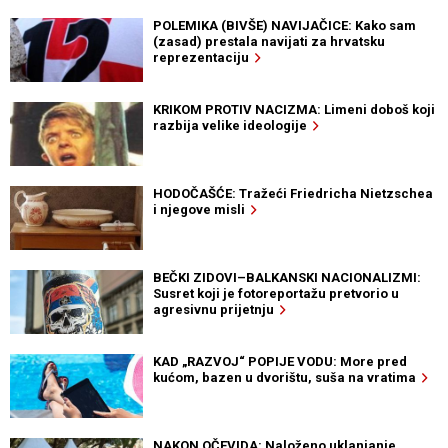
POLEMIKA (BIVŠE) NAVIJAČICE: Kako sam
(zasad) prestala navijati za hrvatsku
reprezentaciju
KRIKOM PROTIV NACIZMA: Limeni doboš koji
razbija velike ideologije
HODOČAŠĆE: Tražeći Friedricha Nietzschea
i njegove misli
BEČKI ZIDOVI–BALKANSKI NACIONALIZMI:
Susret koji je fotoreportažu pretvorio u
agresivnu prijetnju
KAD „RAZVOJ“ POPIJE VODU: More pred
kućom, bazen u dvorištu, suša na vratima
NAKON OČEVIDA: Naloženo uklanjanje