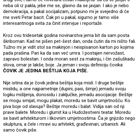
neba oli iz pakla, jebe me se, glavno da se javjan. I ako je nebo
demokracija, a pakal socijalizam, potpuno mi je svejedno di će
me sveti Petar bacit. Čak pri u pakal, sigurno je tamo više
interesantnoga svita za činit intervjue i reportaže.
Kroz ovu tridesetak godina novinarstva jema bit da sam posta
škriboman. Kad ne pišen pet-šest dan, onda ćutin da mi ništo fali.
Tužno mi je vidit stol sa makinjon i neispisanon karton po kojima
pada prašina. Pari ka da san već umra. I postajen nervožast,
zapravo bolestan. I onda moran sest za makinju, i čin zašuškadu
slova, omar je lakše, boje. Ja jeman i svoju definiciju čovika:
ČOVIK JE JEDINA BEŠTIJA KOJA PIŠE.
Nije istina da je čovik jedina beštija koja misli. I druge beštije
mislidu, a one najpametnije (dupini, pasi, šimje) jemadu svoju
logiku mišljenja, donosidu i zaključke, jemadu asocijacije. Beštije
se mogu smijat, mogu plakat, moredu se bavit umjetnošću. Ko
piva boje od slavuja? Beštije moredu i balat. Vidija san od nji
prave balete. Moredu i glumit ka u Hudožestveni teatar. Moredu
se bavit arhitekturom i likovnim umjetnostima. Ča je gnjizdo nego
skulptura, a čele i mravi su arhitekti, građevinari, urbanisti. Ali
samo čovik piše.