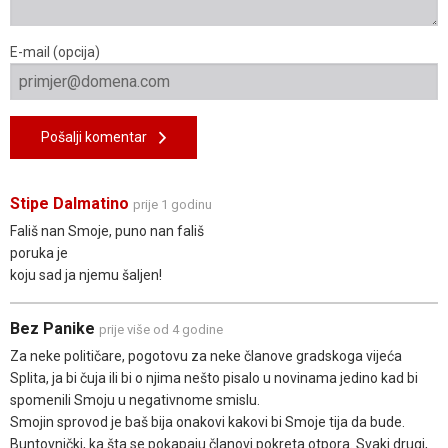
E-mail (opcija)
Pošalji komentar
Stipe Dalmatino
prije 1 godinu
Fališ nan Smoje, puno nan fališ
poruka je
koju sad ja njemu šaljen!
Bez Panike
prije više od 4 godine
Za neke političare, pogotovu za neke članove gradskoga vijeća
Splita, ja bi čuja ili bi o njima nešto pisalo u novinama jedino kad bi
spomenili Smoju u negativnome smislu.
Smojin sprovod je baš bija onakovi kakovi bi Smoje tija da bude.
Buntovnički, ka šta se pokapaju članovi pokreta otpora. Svaki drugi,