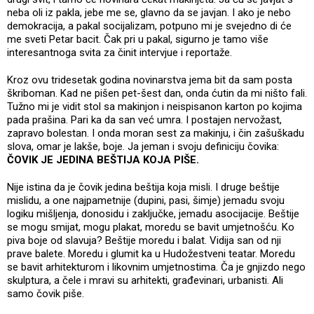
neba oli iz pakla, jebe me se, glavno da se javjan. I ako je nebo
demokracija, a pakal socijalizam, potpuno mi je svejedno di će
me sveti Petar bacit. Čak pri u pakal, sigurno je tamo više
interesantnoga svita za činit intervjue i reportaže.
Kroz ovu tridesetak godina novinarstva jema bit da sam posta
škriboman. Kad ne pišen pet-šest dan, onda ćutin da mi ništo fali.
Tužno mi je vidit stol sa makinjon i neispisanon karton po kojima
pada prašina. Pari ka da san već umra. I postajen nervožast,
zapravo bolestan. I onda moran sest za makinju, i čin zašuškadu
slova, omar je lakše, boje. Ja jeman i svoju definiciju čovika:
ČOVIK JE JEDINA BEŠTIJA KOJA PIŠE.
Nije istina da je čovik jedina beštija koja misli. I druge beštije
mislidu, a one najpametnije (dupini, pasi, šimje) jemadu svoju
logiku mišljenja, donosidu i zaključke, jemadu asocijacije. Beštije
se mogu smijat, mogu plakat, moredu se bavit umjetnošću. Ko
piva boje od slavuja? Beštije moredu i balat. Vidija san od nji
prave balete. Moredu i glumit ka u Hudožestveni teatar. Moredu
se bavit arhitekturom i likovnim umjetnostima. Ča je gnjizdo nego
skulptura, a čele i mravi su arhitekti, građevinari, urbanisti. Ali
samo čovik piše.