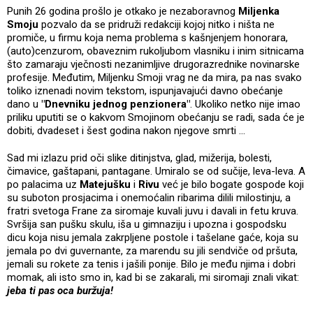
Punih 26 godina prošlo je otkako je nezaboravnog
Miljenka
Smoju
pozvalo da se pridruži redakciji kojoj nitko i ništa ne
promiče, u firmu koja nema problema s kašnjenjem honorara,
(auto)cenzurom, obaveznim rukoljubom vlasniku i inim sitnicama
što zamaraju vječnosti nezanimljive drugorazrednike novinarske
profesije. Međutim, Miljenku Smoji vrag ne da mira, pa nas svako
toliko iznenadi novim tekstom, ispunjavajući davno obećanje
dano u
"Dnevniku jednog penzionera"
. Ukoliko netko nije imao
priliku uputiti se o kakvom Smojinom obećanju se radi, sada će je
dobiti, dvadeset i šest godina nakon njegove smrti ...
Sad mi izlazu prid oči slike ditinjstva, glad, mižerija, bolesti,
čimavice, gaštapani, pantagane. Umiralo se od sučije, leva-leva. A
po palacima uz
Matejušku
i
Rivu
već je bilo bogate gospode koji
su suboton prosjacima i onemoćalin ribarima dilili milostinju, a
fratri svetoga Frane za siromaje kuvali juvu i davali in fetu kruva.
Svršija san pušku skulu, iša u gimnaziju i upozna i gospodsku
dicu koja nisu jemala zakrpljene postole i tašelane gaće, koja su
jemala po dvi guvernante, za marendu su jili sendviče od pršuta,
jemali su rokete za tenis i jašili ponije. Bilo je među njima i dobri
momak, ali isto smo in, kad bi se zakarali, mi siromaji znali vikat:
jeba ti pas oca buržuja!