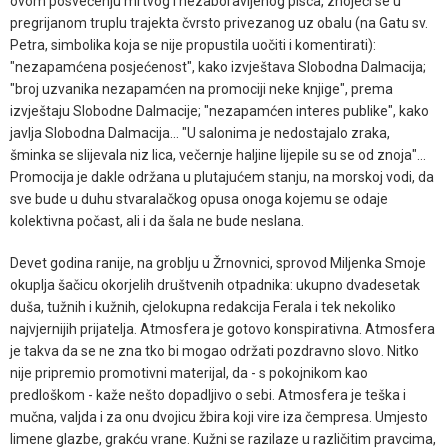
ovom posvećenju mrtvog i nezaboravljenog pisca, znojeći se u
pregrijanom truplu trajekta čvrsto privezanog uz obalu (na Gatu sv.
Petra, simbolika koja se nije propustila uočiti i komentirati):
"nezapamćena posjećenost", kako izvještava Slobodna Dalmacija;
"broj uzvanika nezapamćen na promociji neke knjige", prema
izvještaju Slobodne Dalmacije; "nezapamćen interes publike", kako
javlja Slobodna Dalmacija... "U salonima je nedostajalo zraka,
šminka se slijevala niz lica, večernje haljine lijepile su se od znoja"...
Promocija je dakle održana u plutajućem stanju, na morskoj vodi, da
sve bude u duhu stvaralačkog opusa onoga kojemu se odaje
kolektivna počast, ali i da šala ne bude neslana.
Devet godina ranije, na groblju u Žrnovnici, sprovod Miljenka Smoje
okuplja šačicu okorjelih društvenih otpadnika: ukupno dvadesetak
duša, tužnih i kužnih, cjelokupna redakcija Ferala i tek nekoliko
najvjernijih prijatelja. Atmosfera je gotovo konspirativna. Atmosfera
je takva da se ne zna tko bi mogao održati pozdravno slovo. Nitko
nije pripremio promotivni materijal, da - s pokojnikom kao
predloškom - kaže nešto dopadljivo o sebi. Atmosfera je teška i
mučna, valjda i za onu dvojicu žbira koji vire iza čempresa. Umjesto
limene glazbe, grakću vrane. Kužni se razilaze u različitim pravcima,