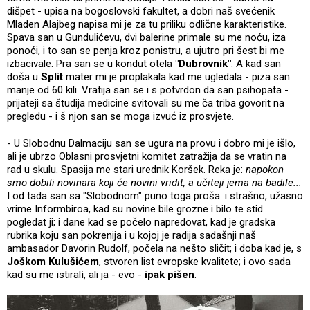
dišpet - upisa na bogoslovski fakultet, a dobri naš svećenik
Mladen Alajbeg napisa mi je za tu priliku odlične karakteristike.
Spava san u Gundulićevu, dvi balerine primale su me noću, iza
ponoći, i to san se penja kroz ponistru, a ujutro pri šest bi me
izbacivale. Pra san se u kondut otela
"Dubrovnik"
. A kad san
doša u
Split
mater mi je proplakala kad me ugledala - piza san
manje od 60 kili. Vratija san se i s potvrdon da san psihopata -
prijateji sa študija medicine svitovali su me ča triba govorit na
pregledu - i š njon san se moga izvuć iz prosvjete.
- U Slobodnu Dalmaciju san se ugura na provu i dobro mi je išlo,
ali je ubrzo Oblasni prosvjetni komitet zatražija da se vratin na
rad u skulu. Spasija me stari urednik Koršek. Reka je:
napokon
smo dobili novinara koji će novini vridit, a učiteji jema na badile...
I od tada san sa "Slobodnom" puno toga proša: i strašno, užasno
vrime Informbiroa, kad su novine bile grozne i bilo te stid
pogledat ji; i dane kad se počelo napredovat, kad je gradska
rubrika koju san pokrenija i u kojoj je radija sadašnji naš
ambasador Davorin Rudolf, počela na nešto sličit; i doba kad je, s
Joškom Kulušićem
, stvoren list evropske kvalitete; i ovo sada
kad su me istiral
i
, ali ja - evo -
ipak pišen
.