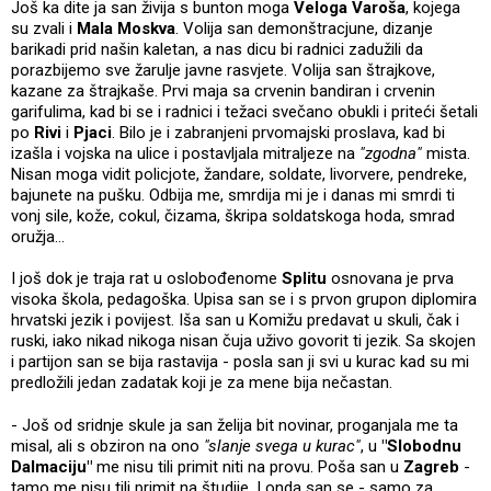
Još ka dite ja san živija s bunton moga
Veloga Varoša
, kojega
su zvali i
Mala Moskva
. Volija san demonštracjune, dizanje
barikadi prid našin kaletan, a nas dicu bi radnici zadužili da
porazbijemo sve žarulje javne rasvjete. Volija san štrajkove,
kazane za štrajkaše. Prvi maja sa crvenin bandiran i crvenin
garifulima, kad bi se i radnici i težaci svečano obukli i priteći šetali
po
Rivi
i
Pjaci
. Bilo je i zabranjeni prvomajski proslava, kad bi
izašla i vojska na ulice i postavljala mitraljeze na
"zgodna"
mista.
Nisan moga vidit policjote, žandare, soldate, livorvere, pendreke,
bajunete na pušku. Odbija me, smrdija mi je i danas mi smrdi ti
vonj sile, kože, cokul, čizama, škripa soldatskoga hoda, smrad
oružja...
I još dok je traja rat u oslobođenome
Splitu
osnovana je prva
visoka škola, pedagoška. Upisa san se i s prvon grupon diplomira
hrvatski jezik i povijest. Iša san u Komižu predavat u skuli, čak i
ruski, iako nikad nikoga nisan čuja uživo govorit ti jezik. Sa skojen
i partijon san se bija rastavija - posla san ji svi u kurac kad su mi
predložili jedan zadatak koji je za mene bija nečastan.
- Još od sridnje skule ja san želija bit novinar, proganjala me ta
misal, ali s obziron na ono
"slanje svega u kurac"
, u
"Slobodnu
Dalmaciju"
me nisu tili primit niti na provu. Poša san u
Zagreb
-
tamo me nisu tili primit na študije. I onda san se - samo za