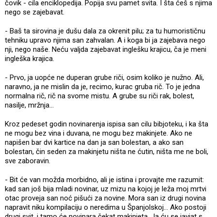
čovik - cila enciklopedija. Popija svu pamet svita. I šta ćeš s njima
nego se zajebavat.
- Baš ta sirovina je dušu dala za okrenit pilu; za tu humorističnu
tehniku upravo njima san zahvalan. A i koga bi ja zajebava nego
nji, nego naše. Neću valjda zajebavat inglešku krajicu, ča je meni
ingleška krajica.
- Prvo, ja uopće ne duperan grube riči, osim koliko je nužno. Ali,
naravno, ja ne mislin da je, recimo, kurac gruba rič. To je jedna
normalna rič, rič na svome mistu. A grube su riči rak, bolest,
nasilje, mržnja...
Kroz pedeset godin novinarenja ispisa san cilu bibjoteku, i ka šta
ne mogu bez vina i duvana, ne mogu bez makinjete. Ako ne
napišen bar dvi kartice na dan ja san bolestan, a ako san
bolestan, čin seden za makinjetu ništa ne ćutin, ništa me ne boli,
sve zaboravin.
- Bit će van možda morbidno, ali je istina i provajte me razumit:
kad san još bija mladi novinar, uz mizu na kojoj je leža moj mrtvi
otac proveja san noć pišući za novine. Mora san iz drugi novina
napravit niku kompilaciju o neredima u Španjolskoj... Ako postoji
drugi svit, i tamo će novinara čekat makinjeta. Ja ću se javjat s