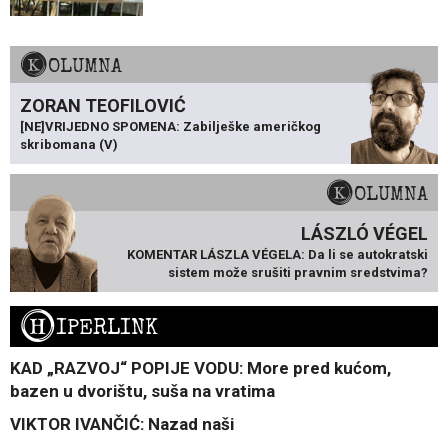
KOLUMNA
ZORAN TEOFILOVIĆ
[NE]VRIJEDNO SPOMENA: Zabilješke američkog
skribomana (V)
KOLUMNA
LÁSZLÓ VÉGEL
KOMENTAR LÁSZLA VÉGELA: Da li se autokratski
sistem može srušiti pravnim sredstvima?
H
IPERLINK
KAD „RAZVOJ“ POPIJE VODU: More pred kućom,
bazen u dvorištu, suša na vratima
VIKTOR IVANČIĆ: Nazad naši