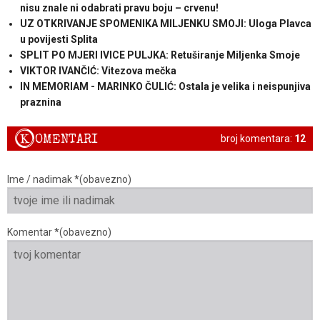
nisu znale ni odabrati pravu boju – crvenu!
UZ OTKRIVANJE SPOMENIKA MILJENKU SMOJI: Uloga Plavca
u povijesti Splita
SPLIT PO MJERI IVICE PULJKA: Retuširanje Miljenka Smoje
VIKTOR IVANČIĆ: Vitezova mečka
IN MEMORIAM - MARINKO ČULIĆ: Ostala je velika i neispunjiva
praznina
K
OMENTARI
broj komentara:
12
Ime / nadimak *(obavezno)
Komentar *(obavezno)