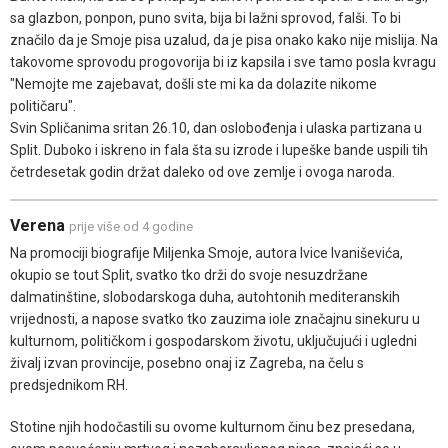
sa glazbon, ponpon, puno svita, bija bi lažni sprovod, falši. To bi
značilo da je Smoje pisa uzalud, da je pisa onako kako nije mislija. Na
takovome sprovodu progovorija bi iz kapsila i sve tamo posla kvragu
"Nemojte me zajebavat, došli ste mi ka da dolazite nikome
političaru".
Svin Spličanima sritan 26.10, dan oslobođenja i ulaska partizana u
Split. Duboko i iskreno in fala šta su izrode i lupeške bande uspili tih
četrdesetak godin držat daleko od ove zemlje i ovoga naroda.
Verena
prije više od 4 godine
Na promociji biografije Miljenka Smoje, autora Ivice Ivaniševića,
okupio se tout Split, svatko tko drži do svoje nesuzdržane
dalmatinštine, slobodarskoga duha, autohtonih mediteranskih
vrijednosti, a napose svatko tko zauzima iole značajnu sinekuru u
kulturnom, političkom i gospodarskom životu, uključujući i ugledni
živalj izvan provincije, posebno onaj iz Zagreba, na čelu s
predsjednikom RH.
Stotine njih hodočastili su ovome kulturnom činu bez presedana,