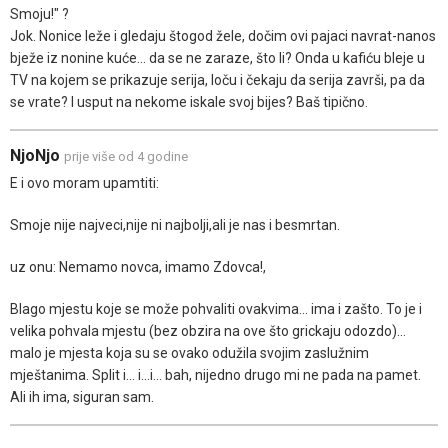
Smoju!" ?
Jok. Nonice leže i gledaju štogod žele, dočim ovi pajaci navrat-nanos
bježe iz nonine kuće... da se ne zaraze, što li? Onda u kafiću bleje u
TV na kojem se prikazuje serija, loču i čekaju da serija završi, pa da
se vrate? I usput na nekome iskale svoj bijes? Baš tipično.
NjoNjo
prije više od 4 godine
E i ovo moram upamtiti:
Smoje nije najveci,nije ni najbolji,ali je nas i besmrtan.
uz onu: Nemamo novca, imamo Zdovca!,
Blago mjestu koje se može pohvaliti ovakvima... ima i zašto. To je i
velika pohvala mjestu (bez obzira na ove što grickaju odozdo)...
malo je mjesta koja su se ovako odužila svojim zaslužnim
mještanima. Split i... i...i... bah, nijedno drugo mi ne pada na pamet.
Ali ih ima, siguran sam.