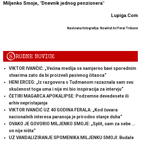
Miljenko Smoje, "
Dnevnik jednog penzionera"
Lupiga.Com
Naslovna fotografija: Novilist.hr/Feral Tribune
S
RODNE NOVICE
VIKTOR IVANČIĆ: „Većina medija se namjerno bavi sporednim
stvarima zato da bi proizveli pasivnog čitaoca“
HENI ERCEG: „Iz razgovora s Tuđmanom razaznala sam svu
skučenost toga uma i nije mi bio inspiracija za intervju“
ČETIRI MAGARCA APOKALIPSE: Podzemne devedesete ili
arhiv nepristajanja
VIKTOR IVANČIĆ UZ 40 GODINA FERALA: „Kod čuvara
nacionalnih interesa paranoja je prirodno stanje duha“
OVAKO JE GOVORIO MILJENKO SMOJE: „Split, sam za sebe ...
on nije ništa“
UZ VANDALIZIRANJE SPOMENIKA MILJENKU SMOJI: Budale