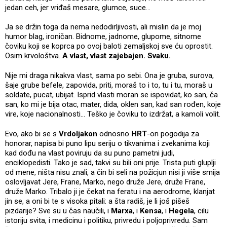
jedan ceh, jer vriđaš mesare, glumce, suce...
Ja se držin toga da nema nedodirljivosti, ali mislin da je moj
humor blag, ironičan. Bidnome, jadnome, glupome, sitnome
čoviku koji se koprca po ovoj baloti zemaljskoj sve ću oprostit.
Osim krvološtva.
A vlast, vlast zajebajen. Svaku.
Nije mi draga nikakva vlast, sama po sebi. Ona je gruba, surova,
šaje grube befele, zapovida, priti, moraš to i to, tu i tu, moraš u
soldate, pucat, ubijat. Isprid vlasti moran se ispovidat, ko san, ča
san, ko mi je bija otac, mater, dida, oklen san, kad san rođen, koje
vire, koje nacionalnosti... Teško je čoviku to izdržat, a kamoli volit.
Evo, ako bi se s
Vrdoljakon
odnosno
HRT
-on pogodija za
honorar, napisa bi puno lipu seriju o tikvanima i zvekanima koji
kad dođu na vlast poviruju da su puno pametni judi,
enciklopedisti. Tako je sad, takvi su bili oni prije. Trista puti gluplji
od mene, ništa nisu znali, a čin bi seli na požicjun nisi ji više smija
oslovljavat Jere, Frane, Marko, nego druže Jere, druže Frane,
druže Marko. Tribalo ji je čekat na feratu i na aerodrome, klanjat
jin se, a oni bi te s visoka pitali: a šta radiš, je li još pišeš
pizdarije? Sve su u čas naučili, i
Marxa
, i
Kensa
, i
Hegela
, cilu
istoriju svita, i medicinu i politiku, privredu i poljoprivredu. Sam