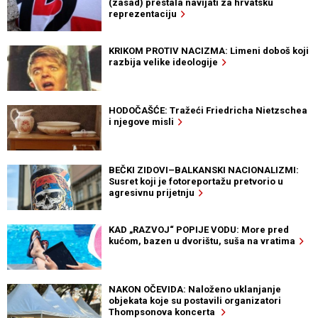
(zasad) prestala navijati za hrvatsku
reprezentaciju
KRIKOM PROTIV NACIZMA: Limeni doboš koji
razbija velike ideologije
HODOČAŠĆE: Tražeći Friedricha Nietzschea
i njegove misli
BEČKI ZIDOVI–BALKANSKI NACIONALIZMI:
Susret koji je fotoreportažu pretvorio u
agresivnu prijetnju
KAD „RAZVOJ“ POPIJE VODU: More pred
kućom, bazen u dvorištu, suša na vratima
NAKON OČEVIDA: Naloženo uklanjanje
objekata koje su postavili organizatori
Thompsonova koncerta