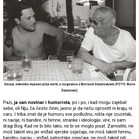
Smoje, nekoliko mjeseci prije smrti, u razgovoru s Borisom Dežulovićem (FOTO: Boris
Dežulović)
Pazi,
ja san novinar i humorista
, po i po, i kad mogu zajebat
sebe, oli Nju, ča često činin, jasno je da neću oprostit ni kraju, ni
caru. I triba znat da je humoru sve podložno, ništa nije izuzetak,
ni nacije, ni bandire, ni himne, stranke i ideologije, vire, ni sam
dragi Bog. Kad ne bi bilo tako, ne bi se moglo pisat. Zamislite, ne
moš taknit viru jer vriđaš vjerske osjećaje, ne moš taknit himnu,
bandiru, naciju - vriđaš patriotske osjećaje, ne moš taknit niti