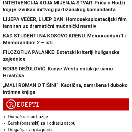
INTERVENCIJA KOJA MIJENJA STVAR: Priča o Hodži
koji je izvukao mrtvog partizanskog komandanta
LIJEPA VEČER, LIJEP DAN: Homoseksploatacijski film
lansiran uz dramatični mučenički narativ
KAD STUDENTI NA KOSOVO KRENU: Memorandum 1 i
Memorandum 2 – isti
FILOZOFIJA PALANKE: Estetski kriteriji huliganske
zajednice
BORIS DEŽULOVIĆ: Kanye Westu ostala je samo
Hrvatska
„MALI ROMAN O TIŠINI“: Kaotična, zamršena i duboko
intimna knjiga
R
ECEPTI
Domaći sok od bazge
Burek (bosanski) za 1 odraslu osobu
Drugačija svinjska jetrica