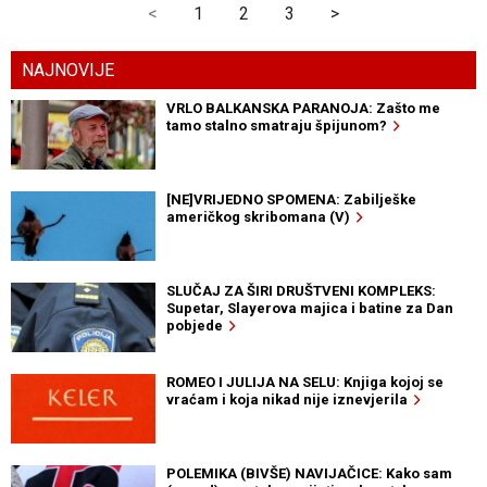
<
1
2
3
>
NAJNOVIJE
VRLO BALKANSKA PARANOJA: Zašto me
tamo stalno smatraju špijunom?
[NE]VRIJEDNO SPOMENA: Zabilješke
američkog skribomana (V)
SLUČAJ ZA ŠIRI DRUŠTVENI KOMPLEKS:
Supetar, Slayerova majica i batine za Dan
pobjede
ROMEO I JULIJA NA SELU: Knjiga kojoj se
vraćam i koja nikad nije iznevjerila
POLEMIKA (BIVŠE) NAVIJAČICE: Kako sam