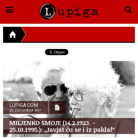
LUPIGA.COM
25. LISTOPADA 2021.
MILJENKO SMOJE (14.2.1923. -
25.10.1995.): „Javjat ću se i iz pakla!“