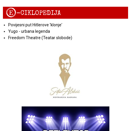
E
-CIKLOPEDIJA
Povijesni put Hitlerove 'klonje'
Yugo - urbana legenda
Freedom Theatre (Teatar slobode)