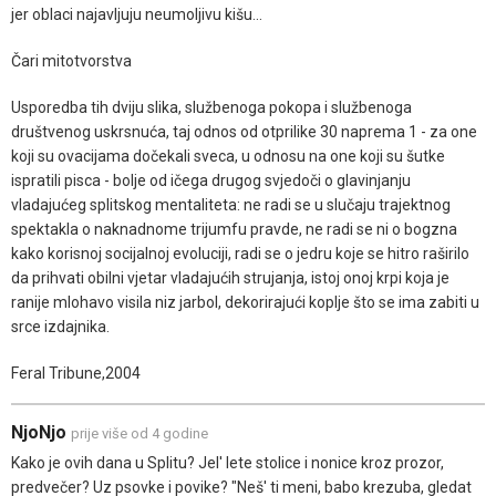
jer oblaci najavljuju neumoljivu kišu...
Čari mitotvorstva
Usporedba tih dviju slika, službenoga pokopa i službenoga
društvenog uskrsnuća, taj odnos od otprilike 30 naprema 1 - za one
koji su ovacijama dočekali sveca, u odnosu na one koji su šutke
ispratili pisca - bolje od ičega drugog svjedoči o glavinjanju
vladajućeg splitskog mentaliteta: ne radi se u slučaju trajektnog
spektakla o naknadnome trijumfu pravde, ne radi se ni o bogzna
kako korisnoj socijalnoj evoluciji, radi se o jedru koje se hitro raširilo
da prihvati obilni vjetar vladajućih strujanja, istoj onoj krpi koja je
ranije mlohavo visila niz jarbol, dekorirajući koplje što se ima zabiti u
srce izdajnika.
Feral Tribune,2004
NjoNjo
prije više od 4 godine
Kako je ovih dana u Splitu? Jel' lete stolice i nonice kroz prozor,
predvečer? Uz psovke i povike? "Neš' ti meni, babo krezuba, gledat