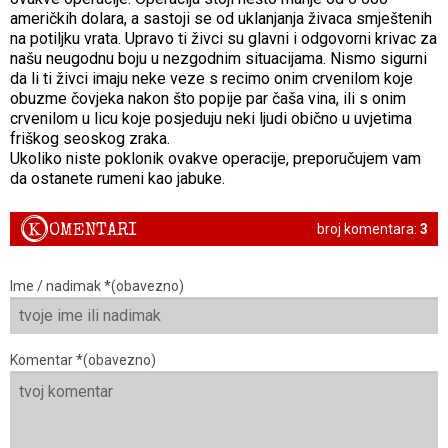
američkih dolara, a sastoji se od uklanjanja živaca smještenih
na potiljku vrata. Upravo ti živci su glavni i odgovorni krivac za
našu neugodnu boju u nezgodnim situacijama. Nismo sigurni
da li ti živci imaju neke veze s recimo onim crvenilom koje
obuzme čovjeka nakon što popije par čaša vina, ili s onim
crvenilom u licu koje posjeduju neki ljudi obično u uvjetima
friškog seoskog zraka.
Ukoliko niste poklonik ovakve operacije, preporučujem vam
da ostanete rumeni kao jabuke.
K
OMENTARI
broj komentara:
3
Ime / nadimak *(obavezno)
Komentar *(obavezno)