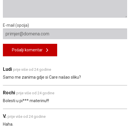
E-mail (opcija)
Pošalji komentar
Ludi
prije više od 24 godine
Samo me zanima gdje si Care našao sliku?
Rochi
prije više od 24 godine
Bolesti u pi*** materinu!!!
V.
prije više od 24 godine
Haha.