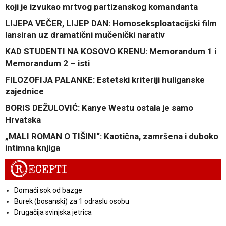
koji je izvukao mrtvog partizanskog komandanta
LIJEPA VEČER, LIJEP DAN: Homoseksploatacijski film
lansiran uz dramatični mučenički narativ
KAD STUDENTI NA KOSOVO KRENU: Memorandum 1 i
Memorandum 2 – isti
FILOZOFIJA PALANKE: Estetski kriteriji huliganske
zajednice
BORIS DEŽULOVIĆ: Kanye Westu ostala je samo
Hrvatska
„MALI ROMAN O TIŠINI“: Kaotična, zamršena i duboko
intimna knjiga
R
ECEPTI
Domaći sok od bazge
Burek (bosanski) za 1 odraslu osobu
Drugačija svinjska jetrica