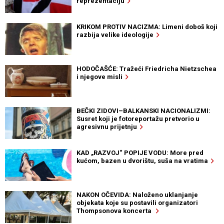
reprezentaciju
KRIKOM PROTIV NACIZMA: Limeni doboš koji
razbija velike ideologije
HODOČAŠĆE: Tražeći Friedricha Nietzschea
i njegove misli
BEČKI ZIDOVI–BALKANSKI NACIONALIZMI:
Susret koji je fotoreportažu pretvorio u
agresivnu prijetnju
KAD „RAZVOJ“ POPIJE VODU: More pred
kućom, bazen u dvorištu, suša na vratima
NAKON OČEVIDA: Naloženo uklanjanje
objekata koje su postavili organizatori
Thompsonova koncerta