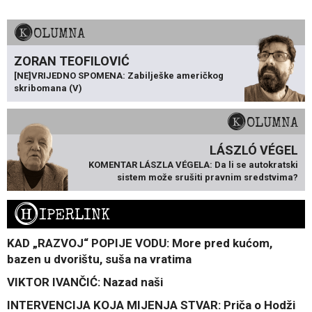
KOLUMNA
ZORAN TEOFILOVIĆ
[NE]VRIJEDNO SPOMENA: Zabilješke američkog
skribomana (V)
KOLUMNA
LÁSZLÓ VÉGEL
KOMENTAR LÁSZLA VÉGELA: Da li se autokratski
sistem može srušiti pravnim sredstvima?
H
IPERLINK
KAD „RAZVOJ“ POPIJE VODU: More pred kućom,
bazen u dvorištu, suša na vratima
VIKTOR IVANČIĆ: Nazad naši
INTERVENCIJA KOJA MIJENJA STVAR: Priča o Hodži