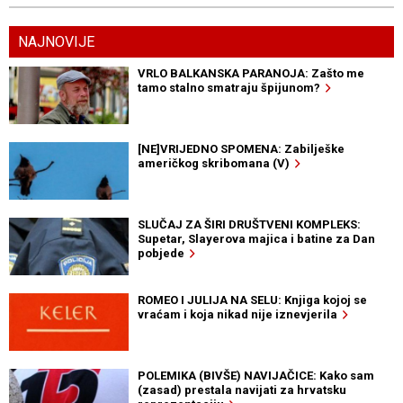
NAJNOVIJE
VRLO BALKANSKA PARANOJA: Zašto me
tamo stalno smatraju špijunom?
[NE]VRIJEDNO SPOMENA: Zabilješke
američkog skribomana (V)
SLUČAJ ZA ŠIRI DRUŠTVENI KOMPLEKS:
Supetar, Slayerova majica i batine za Dan
pobjede
ROMEO I JULIJA NA SELU: Knjiga kojoj se
vraćam i koja nikad nije iznevjerila
POLEMIKA (BIVŠE) NAVIJAČICE: Kako sam
(zasad) prestala navijati za hrvatsku