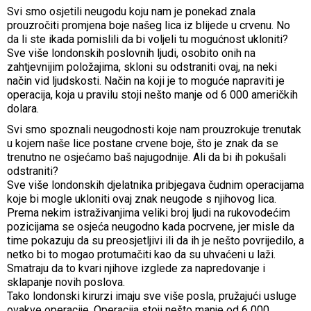
Svi smo osjetili neugodu koju nam je ponekad znala
prouzročiti promjena boje našeg lica iz blijede u crvenu. No
da li ste ikada pomislili da bi voljeli tu mogućnost ukloniti?
Sve više londonskih poslovnih ljudi, osobito onih na
zahtjevnijim položajima, skloni su odstraniti ovaj, na neki
način vid ljudskosti. Način na koji je to moguće napraviti je
operacija, koja u pravilu stoji nešto manje od 6 000 američkih
dolara.
Svi smo spoznali neugodnosti koje nam prouzrokuje trenutak
u kojem naše lice postane crvene boje, što je znak da se
trenutno ne osjećamo baš najugodnije. Ali da bi ih pokušali
odstraniti?
Sve više londonskih djelatnika pribjegava čudnim operacijama
koje bi mogle ukloniti ovaj znak neugode s njihovog lica.
Prema nekim istraživanjima veliki broj ljudi na rukovodećim
pozicijama se osjeća neugodno kada pocrvene, jer misle da
time pokazuju da su preosjetljivi ili da ih je nešto povrijedilo, a
netko bi to mogao protumačiti kao da su uhvaćeni u laži.
Smatraju da to kvari njihove izglede za napredovanje i
sklapanje novih poslova.
Tako londonski kirurzi imaju sve više posla, pružajući usluge
ovakve operacije. Operacija stoji nešto manje od 6 000