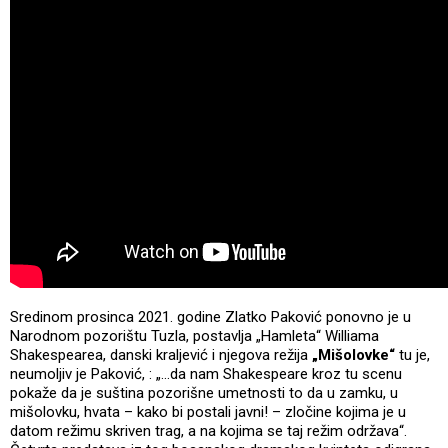
Sredinom prosinca 2021. godine Zlatko Paković ponovno je u
Narodnom pozorištu Tuzla, postavlja „Hamleta“ Williama
Shakespearea, danski kraljević i njegova režija
„Mišolovke“
tu je,
neumoljiv je Paković, : „…da nam Shakespeare kroz tu scenu
pokaže da je suština pozorišne umetnosti to da u zamku, u
mišolovku, hvata – kako bi postali javni! – zločine kojima je u
datom režimu skriven trag, a na kojima se taj režim održava“.