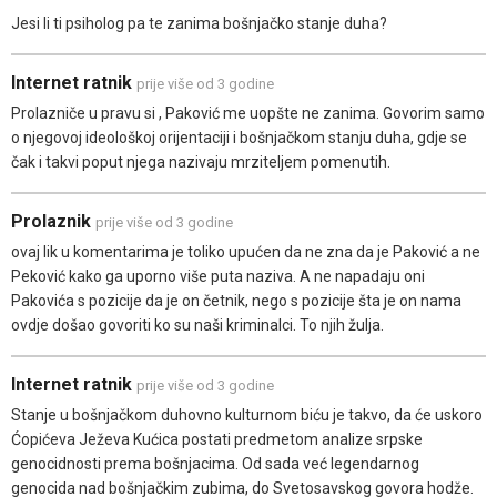
Jesi li ti psiholog pa te zanima bošnjačko stanje duha?
Internet ratnik
prije više od 3 godine
Prolazniče u pravu si , Paković me uopšte ne zanima. Govorim samo
o njegovoj ideološkoj orijentaciji i bošnjačkom stanju duha, gdje se
čak i takvi poput njega nazivaju mrziteljem pomenutih.
Prolaznik
prije više od 3 godine
ovaj lik u komentarima je toliko upućen da ne zna da je Paković a ne
Peković kako ga uporno više puta naziva. A ne napadaju oni
Pakovića s pozicije da je on četnik, nego s pozicije šta je on nama
ovdje došao govoriti ko su naši kriminalci. To njih žulja.
Internet ratnik
prije više od 3 godine
Stanje u bošnjačkom duhovno kulturnom biću je takvo, da će uskoro
Ćopićeva Ježeva Kućica postati predmetom analize srpske
genocidnosti prema bošnjacima. Od sada već legendarnog
genocida nad bošnjačkim zubima, do Svetosavskog govora hodže.