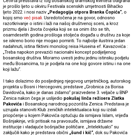
Četvrta predstava iz tog bosanskog dramskog kvinteta odigrana
je prošlo ljeto u okviru Festivala scenskih umjetnosti Bihaćko
ljeto 2022. i nosi naziv
„Pedagogija otpora Branka Ćopića“
, o
kojoj smo
već pisali
. Usredotočena je na govor, odnosno
razotkrivanje o istini i laži na našoj društvenoj sceni, a kroz
prizmu djela i života čovjeka koji se sa onim što se tih,
osamdesetih godina prošloga stoljeća događa u društvu za koje
se iskreno borio nije mogao pomiriti. To najbolje ilustrira jedan
nadahnuti, istina fiktivni monolog reisa Huseina ef. Kavazovića :
„Treba napokon prevazići nacionalni koncept podijeljenog
bosanskog društva. Moramo uvesti jednu jedinu istinsku podjelu
među Bosancima, to je podjela na one koji govore istinu i na one
koji lažu“.
I tako dolazimo do posljednjeg njegovog umjetničkog, autorskog
projekta u Bosni i Hercegovini, predstave „Grobnica za Borisa
Davidoviča, kako je danas zidamo“ praizvedene 3. veljače u BNP
Zenica nakon čega je uslijedio
pokušaj linča režisera Zlatka
Pakovića
i Bosanskog narodnog pozorišta Zenica. Predstava je
uzrujala stanoviti Klub zeničkih intelektualaca koji su izdali
priopćenje u kojem Pakovića optućuju da ismijava Islam, vrijeđa
Bošnjakinje, vrši pritisak na pravosuđe, ismijava državne
institucije i vladajuće bošnjačke političare. „Intelektualci“ su
zaključili kako je predstava obični
„šund i kič“
, dok su Pakovića