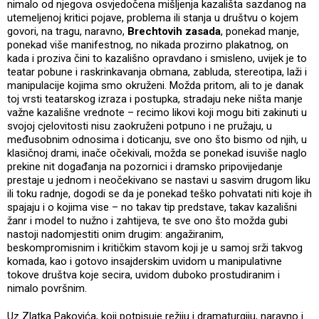
nimalo od njegova osvjedočena mišljenja kazališta sazdanog na
utemeljenoj kritici pojave, problema ili stanja u društvu o kojem
govori, na tragu, naravno,
Brechtovih zasada
, ponekad manje,
ponekad više manifestnog, no nikada prozirno plakatnog, on
kada i proziva čini to kazališno opravdano i smisleno, uvijek je to
teatar pobune i raskrinkavanja obmana, zabluda, stereotipa, laži i
manipulacije kojima smo okruženi. Možda pritom, ali to je danak
toj vrsti teatarskog izraza i postupka, stradaju neke ništa manje
važne kazališne vrednote – recimo likovi koji mogu biti zakinuti u
svojoj cjelovitosti nisu zaokruženi potpuno i ne pružaju, u
međusobnim odnosima i doticanju, sve ono što bismo od njih, u
klasičnoj drami, inače očekivali, možda se ponekad isuviše naglo
prekine nit događanja na pozornici i dramsko pripovijedanje
prestaje u jednom i neočekivano se nastavi u sasvim drugom liku
ili toku radnje, dogodi se da je ponekad teško pohvatati niti koje ih
spajaju i o kojima vise – no takav tip predstave, takav kazališni
žanr i model to nužno i zahtijeva, te sve ono što možda gubi
nastoji nadomjestiti onim drugim: angažiranim,
beskompromisnim i kritičkim stavom koji je u samoj srži takvog
komada, kao i gotovo insajderskim uvidom u manipulativne
tokove društva koje secira, uvidom duboko prostudiranim i
nimalo površnim.
Uz Zlatka Pakovića, koji potpisuje režiju i dramaturgiju, naravno i