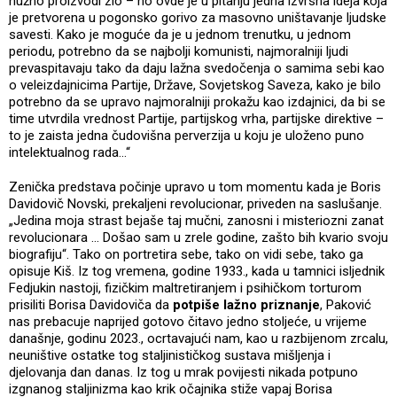
nužno proizvodi zlo – no ovde je u pitanju jedna izvrsna ideja koja
je pretvorena u pogonsko gorivo za masovno uništavanje ljudske
savesti. Kako je moguće da je u jednom trenutku, u jednom
periodu, potrebno da se najbolji komunisti, najmoralniji ljudi
prevaspitavaju tako da daju lažna svedočenja o samima sebi kao
o veleizdajnicima Partije, Države, Sovjetskog Saveza, kako je bilo
potrebno da se upravo najmoralniji prokažu kao izdajnici, da bi se
time utvrdila vrednost Partije, partijskog vrha, partijske direktive –
to je zaista jedna čudovišna perverzija u koju je uloženo puno
intelektualnog rada…“
Zenička predstava počinje upravo u tom momentu kada je Boris
Davidovič Novski, prekaljeni revolucionar, priveden na saslušanje.
„Jedina moja strast bejaše taj mučni, zanosni i misteriozni zanat
revolucionara … Došao sam u zrele godine, zašto bih kvario svoju
biografiju“. Tako on portretira sebe, tako on vidi sebe, tako ga
opisuje Kiš. Iz tog vremena, godine 1933., kada u tamnici isljednik
Fedjukin nastoji, fizičkim maltretiranjem i psihičkom torturom
prisiliti Borisa Davidoviča da
potpiše lažno priznanje
, Paković
nas prebacuje naprijed gotovo čitavo jedno stoljeće, u vrijeme
današnje, godinu 2023., ocrtavajući nam, kao u razbijenom zrcalu,
neuništive ostatke tog staljinističkog sustava mišljenja i
djelovanja dan danas. Iz tog u mrak povijesti nikada potpuno
izgnanog staljinizma kao krik očajnika stiže vapaj Borisa