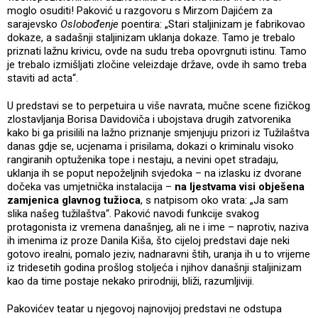
moglo osuditi! Paković u razgovoru s Mirzom Dajićem za
sarajevsko
Oslobođenje
poentira: „Stari staljinizam je fabrikovao
dokaze, a sadašnji staljinizam uklanja dokaze. Tamo je trebalo
priznati lažnu krivicu, ovde na sudu treba opovrgnuti istinu. Tamo
je trebalo izmišljati zločine veleizdaje države, ovde ih samo treba
staviti ad acta“.
U predstavi se to perpetuira u više navrata, mučne scene fizičkog
zlostavljanja Borisa Davidoviča i ubojstava drugih zatvorenika
kako bi ga prisilili na lažno priznanje smjenjuju prizori iz Tužilaštva
danas gdje se, ucjenama i prisilama, dokazi o kriminalu visoko
rangiranih optuženika tope i nestaju, a nevini opet stradaju,
uklanja ih se poput nepoželjnih svjedoka – na izlasku iz dvorane
dočeka vas umjetnička instalacija –
na ljestvama visi obješena
zamjenica glavnog tužioca
, s natpisom oko vrata: „Ja sam
slika našeg tužilaštva“. Paković navodi funkcije svakog
protagonista iz vremena današnjeg, ali ne i ime – naprotiv, naziva
ih imenima iz proze Danila Kiša, što cijeloj predstavi daje neki
gotovo irealni, pomalo jeziv, nadnaravni štih, uranja ih u to vrijeme
iz tridesetih godina prošlog stoljeća i njihov današnji staljinizam
kao da time postaje nekako prirodniji, bliži, razumljiviji.
Pakovićev teatar u njegovoj najnovijoj predstavi ne odstupa