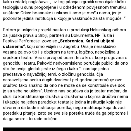
kako redatelj naglašava: „…iz tog pitanja izgradili smo dijalektičku
teologiju u duhu progonjene i u određenom povijesnom trenutku,
uništene Crkve bosanske i uskrsnuli smo je među nama, jer je
pozorište jedina institucija u kojoj je vaskrnuće zaista moguće…“
Potom je uslijedio projekt nastao u produkciji Helsinškog odbora
za ljudska prava u Srbiji, partneri su Dokumenta, NP Tuzla i
Festival Perforacije, zove se
„Srebrenica. Kad mi ubijeni
ustanemo“
, koju smo vidjeli i u Zagrebu. Ona je neraskidivo
vezana za ovo tlo i s obzirom na temu, logično, nepoželjna u
srpskom teatru. Već u prvoj od osam teza kroz koje progovara o
genocidu i teatru, Paković nedvosmisleno poručuje publici da ono
što će ovdje gledati jeste iz čega i kako “…nastaje jedna
predstava o najvažnijoj temi, o zločinu genocida, čija
nerasvetljena senka dugih dvadeset pet godina pomračuje ovo
društvo tako snažno da ono ne može da se konstituiše sve dok
je sa sebe ne ukloni“. Ujedno nas poučava da je teatar moćan, da
služi za konstituiranje društva u društvima u kojima društva nema
i ukazuje na jedan paradoks: teatar je jedina institucija koja nije
stvorena da bude institucija poretka, nego institucija koja dovodi
poredak u pitanje, zato se sve sile poretka trude da ga pripitome i
da ga smire i to rade odlično …