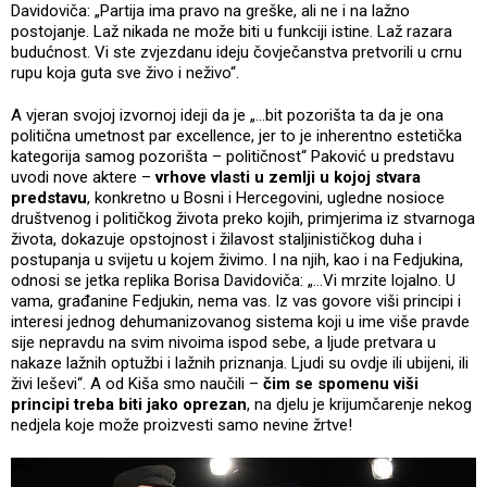
Davidoviča: „Partija ima pravo na greške, ali ne i na lažno
postojanje. Laž nikada ne može biti u funkciji istine. Laž razara
budućnost. Vi ste zvjezdanu ideju čovječanstva pretvorili u crnu
rupu koja guta sve živo i neživo“.
A vjeran svojoj izvornoj ideji da je „…bit pozorišta ta da je ona
politična umetnost par excellence, jer to je inherentno estetička
kategorija samog pozorišta – političnost“ Paković u predstavu
uvodi nove aktere –
vrhove vlasti u zemlji u kojoj stvara
predstavu
, konkretno u Bosni i Hercegovini, ugledne nosioce
društvenog i političkog života preko kojih, primjerima iz stvarnoga
života, dokazuje opstojnost i žilavost staljinističkog duha i
postupanja u svijetu u kojem živimo. I na njih, kao i na Fedjukina,
odnosi se jetka replika Borisa Davidoviča: „…Vi mrzite lojalno. U
vama, građanine Fedjukin, nema vas. Iz vas govore viši principi i
interesi jednog dehumanizovanog sistema koji u ime više pravde
sije nepravdu na svim nivoima ispod sebe, a ljude pretvara u
nakaze lažnih optužbi i lažnih priznanja. Ljudi su ovdje ili ubijeni, ili
živi leševi“. A od Kiša smo naučili –
čim se spomenu viši
principi treba biti jako oprezan
, na djelu je krijumčarenje nekog
nedjela koje može proizvesti samo nevine žrtve!