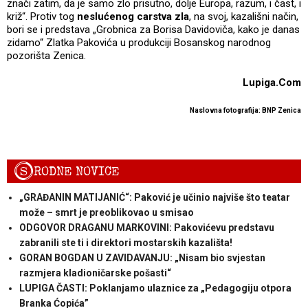
znači zatim, da je samo zlo prisutno, dolje Europa, razum, i čast, i
križ“. Protiv tog
neslućenog carstva zla
, na svoj, kazališni način,
bori se i predstava „Grobnica za Borisa Davidoviča, kako je danas
zidamo“ Zlatka Pakovića u produkciji Bosanskog narodnog
pozorišta Zenica.
Lupiga.Com
Naslovna fotografija: BNP Zenica
S
RODNE NOVICE
„GRAĐANIN MATIJANIĆ“: Paković je učinio najviše što teatar
može – smrt je preoblikovao u smisao
ODGOVOR DRAGANU MARKOVINI: Pakovićevu predstavu
zabranili ste ti i direktori mostarskih kazališta!
GORAN BOGDAN U ZAVIDAVANJU: „Nisam bio svjestan
razmjera kladioničarske pošasti“
LUPIGA ČASTI: Poklanjamo ulaznice za „Pedagogiju otpora
Branka Ćopića”