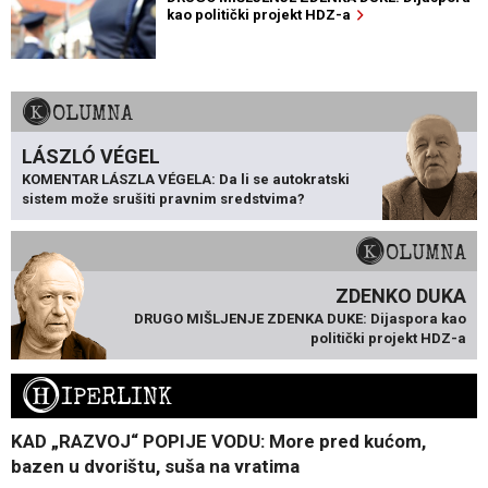
kao politički projekt HDZ-a
KOLUMNA
LÁSZLÓ VÉGEL
KOMENTAR LÁSZLA VÉGELA: Da li se autokratski
sistem može srušiti pravnim sredstvima?
KOLUMNA
ZDENKO DUKA
DRUGO MIŠLJENJE ZDENKA DUKE: Dijaspora kao
politički projekt HDZ-a
H
IPERLINK
KAD „RAZVOJ“ POPIJE VODU: More pred kućom,
bazen u dvorištu, suša na vratima