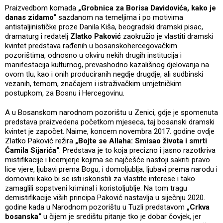
Praizvedbom komada
„Grobnica za Borisa Davidovića, kako je
danas zidamo“
sazdanom na temeljima i po motivima
antistaljinističke proze Danila Kiša, beogradski dramski pisac,
dramaturg i redatelj
Zlatko Paković
zaokružio je vlastiti dramski
kvintet predstava rađenih u bosanskohercegovačkim
pozorištima, odnosno u okviru nekih drugih institucija i
manifestacija kulturnog, prevashodno kazališnog djelovanja na
ovom tlu, kao i onih produciranih negdje drugdje, ali sudbinski
vezanih, temom, značajem i istraživačkim umjetničkim
postupkom, za Bosnu i Hercegovinu.
A u Bosanskom narodnom pozorištu u Zenici, gdje je spomenuta
predstava praizvedena početkom mjeseca, taj bosanski dramski
kvintet je započet. Naime, koncem novembra 2017. godine ovdje
Zlatko Paković režira
„Bojte se Allaha: Smisao života i smrti
Ćamila Sijarića“
. Predstava je to koja precizno i jasno razotkriva
mistifikacije i licemjerje kojima se najčešće nastoji sakriti pravo
lice vjere, ljubavi prema Bogu, i domoljublja, ljubavi prema narodu i
domovini kako bi se isti iskoristili za vlastite interese i tako
zamaglili sopstveni kriminal i koristoljublje. Na tom tragu
demistifikacije viših principa Paković nastavlja u siječnju 2020.
godine kada u Narodnom pozorištu u Tuzli predstavom
„Crkva
bosanska“
u čijem je središtu pitanje tko je dobar čovjek, jer