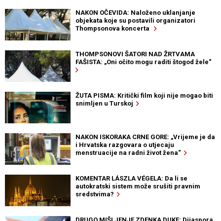
NAKON OČEVIDA: Naloženo uklanjanje
objekata koje su postavili organizatori
Thompsonova koncerta
THOMPSONOVI ŠATORI NAD ŽRTVAMA
FAŠISTA: „Oni očito mogu raditi štogod žele“
ŽUTA PISMA: Kritički film koji nije mogao biti
snimljen u Turskoj
NAKON ISKORAKA CRNE GORE: „Vrijeme je da
i Hrvatska razgovara o utjecaju
menstruacije na radni život žena“
KOMENTAR LÁSZLA VÉGELA: Da li se
autokratski sistem može srušiti pravnim
sredstvima?
DRUGO MIŠLJENJE ZDENKA DUKE: Dijaspora