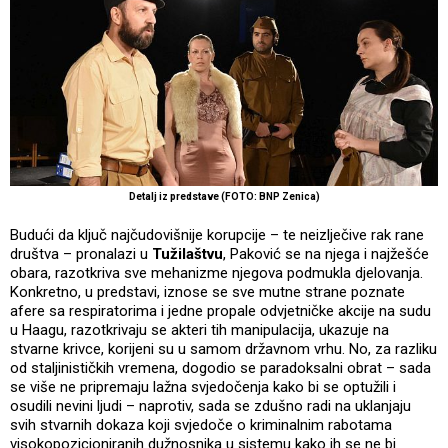
Detalj iz predstave (FOTO: BNP Zenica)
Budući da ključ najčudovišnije korupcije – te neizlječive rak rane
društva – pronalazi u
Tužilaštvu
, Paković se na njega i najžešće
obara, razotkriva sve mehanizme njegova podmukla djelovanja.
Konkretno, u predstavi, iznose se sve mutne strane poznate
afere sa respiratorima i jedne propale odvjetničke akcije na sudu
u Haagu, razotkrivaju se akteri tih manipulacija, ukazuje na
stvarne krivce, korijeni su u samom državnom vrhu. No, za razliku
od staljinističkih vremena, dogodio se paradoksalni obrat – sada
se više ne pripremaju lažna svjedočenja kako bi se optužili i
osudili nevini ljudi – naprotiv, sada se zdušno radi na uklanjaju
svih stvarnih dokaza koji svjedoče o kriminalnim rabotama
visokopozicioniranih dužnosnika u sistemu kako ih se ne bi