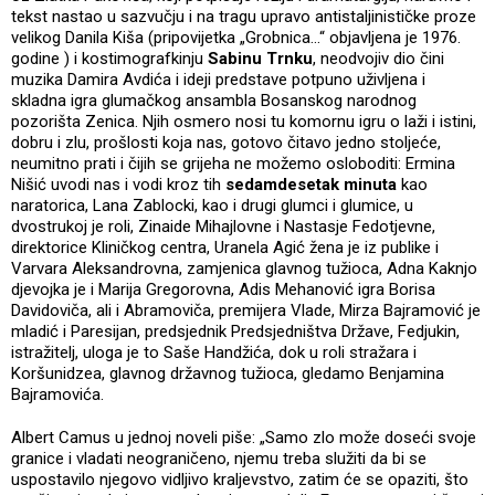
tekst nastao u sazvučju i na tragu upravo antistaljinističke proze
velikog Danila Kiša (pripovijetka „Grobnica…“ objavljena je 1976.
godine ) i kostimografkinju
Sabinu Trnku
, neodvojiv dio čini
muzika Damira Avdića i ideji predstave potpuno uživljena i
skladna igra glumačkog ansambla Bosanskog narodnog
pozorišta Zenica. Njih osmero nosi tu komornu igru o laži i istini,
dobru i zlu, prošlosti koja nas, gotovo čitavo jedno stoljeće,
neumitno prati i čijih se grijeha ne možemo osloboditi: Ermina
Nišić uvodi nas i vodi kroz tih
sedamdesetak minuta
kao
naratorica, Lana Zablocki, kao i drugi glumci i glumice, u
dvostrukoj je roli, Zinaide Mihajlovne i Nastasje Fedotjevne,
direktorice Kliničkog centra, Uranela Agić žena je iz publike i
Varvara Aleksandrovna, zamjenica glavnog tužioca, Adna Kaknjo
djevojka je i Marija Gregorovna, Adis Mehanović igra Borisa
Davidoviča, ali i Abramoviča, premijera Vlade, Mirza Bajramović je
mladić i Paresijan, predsjednik Predsjedništva Države, Fedjukin,
istražitelj, uloga je to Saše Handžića, dok u roli stražara i
Koršunidzea, glavnog državnog tužioca, gledamo Benjamina
Bajramovića.
Albert Camus u jednoj noveli piše: „Samo zlo može doseći svoje
granice i vladati neograničeno, njemu treba služiti da bi se
uspostavilo njegovo vidljivo kraljevstvo, zatim će se opaziti, što