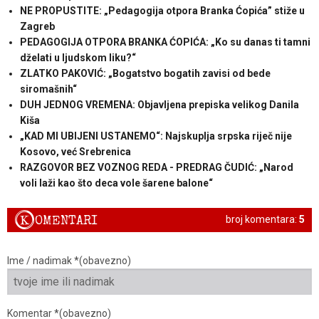
NE PROPUSTITE: „Pedagogija otpora Branka Ćopića” stiže u
Zagreb
PEDAGOGIJA OTPORA BRANKA ĆOPIĆA: „Ko su danas ti tamni
dželati u ljudskom liku?“
ZLATKO PAKOVIĆ: „Bogatstvo bogatih zavisi od bede
siromašnih“
DUH JEDNOG VREMENA: Objavljena prepiska velikog Danila
Kiša
„KAD MI UBIJENI USTANEMO“: Najskuplja srpska riječ nije
Kosovo, već Srebrenica
RAZGOVOR BEZ VOZNOG REDA - PREDRAG ČUDIĆ: „Narod
voli laži kao što deca vole šarene balone“
K
OMENTARI
broj komentara:
5
Ime / nadimak *(obavezno)
Komentar *(obavezno)