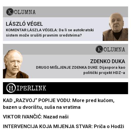
KOLUMNA
LÁSZLÓ VÉGEL
KOMENTAR LÁSZLA VÉGELA: Da li se autokratski
sistem može srušiti pravnim sredstvima?
KOLUMNA
ZDENKO DUKA
DRUGO MIŠLJENJE ZDENKA DUKE: Dijaspora kao
politički projekt HDZ-a
H
IPERLINK
KAD „RAZVOJ“ POPIJE VODU: More pred kućom,
bazen u dvorištu, suša na vratima
VIKTOR IVANČIĆ: Nazad naši
INTERVENCIJA KOJA MIJENJA STVAR: Priča o Hodži