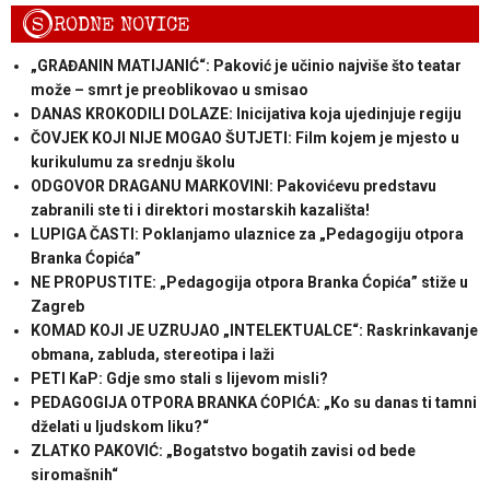
S
RODNE NOVICE
„GRAĐANIN MATIJANIĆ“: Paković je učinio najviše što teatar
može – smrt je preoblikovao u smisao
DANAS KROKODILI DOLAZE: Inicijativa koja ujedinjuje regiju
ČOVJEK KOJI NIJE MOGAO ŠUTJETI: Film kojem je mjesto u
kurikulumu za srednju školu
ODGOVOR DRAGANU MARKOVINI: Pakovićevu predstavu
zabranili ste ti i direktori mostarskih kazališta!
LUPIGA ČASTI: Poklanjamo ulaznice za „Pedagogiju otpora
Branka Ćopića”
NE PROPUSTITE: „Pedagogija otpora Branka Ćopića” stiže u
Zagreb
KOMAD KOJI JE UZRUJAO „INTELEKTUALCE“: Raskrinkavanje
obmana, zabluda, stereotipa i laži
PETI KaP: Gdje smo stali s lijevom misli?
PEDAGOGIJA OTPORA BRANKA ĆOPIĆA: „Ko su danas ti tamni
dželati u ljudskom liku?“
ZLATKO PAKOVIĆ: „Bogatstvo bogatih zavisi od bede
siromašnih“