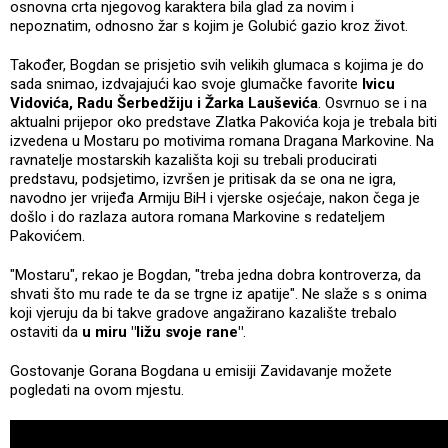
osnovna crta njegovog karaktera bila glad za novim i
nepoznatim, odnosno žar s kojim je Golubić gazio kroz život.
Također, Bogdan se prisjetio svih velikih glumaca s kojima je do
sada snimao, izdvajajući kao svoje glumačke favorite
Ivicu
Vidovića, Radu Šerbedžiju i Žarka Lauševića
. Osvrnuo se i na
aktualni prijepor oko predstave Zlatka Pakovića koja je trebala biti
izvedena u Mostaru po motivima romana Dragana Markovine. Na
ravnatelje mostarskih kazališta koji su trebali producirati
predstavu, podsjetimo, izvršen je pritisak da se ona ne igra,
navodno jer vrijeđa Armiju BiH i vjerske osjećaje, nakon čega je
došlo i do razlaza autora romana Markovine s redateljem
Pakovićem.
"Mostaru", rekao je Bogdan, "treba jedna dobra kontroverza, da
shvati što mu rade te da se trgne iz apatije". Ne slaže s s onima
koji vjeruju da bi takve gradove angažirano kazalište trebalo
ostaviti da
u miru "ližu svoje rane"
.
Gostovanje Gorana Bogdana u emisiji Zavidavanje možete
pogledati na ovom mjestu.