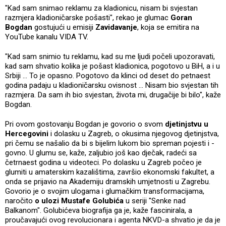
"Kad sam snimao reklamu za kladionicu, nisam bi svjestan
razmjera kladioničarske pošasti", rekao je glumac
Goran
Bogdan
gostujući u emisiji
Zavidavanje
, koja se emitira na
YouTube kanalu VIDA TV.
"Kad sam snimio tu reklamu, kad su me ljudi počeli upozoravati,
kad sam shvatio kolika je pošast kladionica, pogotovo u BiH, a i u
Srbiji ... To je opasno. Pogotovo da klinci od deset do petnaest
godina padaju u kladioničarsku ovisnost ... Nisam bio svjestan tih
razmjera. Da sam ih bio svjestan, života mi, drugačije bi bilo", kaže
Bogdan.
Pri ovom gostovanju Bogdan je govorio o svom
djetinjstvu u
Hercegovini
i dolasku u Zagreb, o okusima njegovog djetinjstva,
pri čemu se našalio da bi s bijelim lukom bio spreman pojesti i -
govno. U glumu se, kaže, zaljubio još kao dječak, radeći sa
četrnaest godina u videoteci. Po dolasku u Zagreb počeo je
glumiti u amaterskim kazalištima, završio ekonomski fakultet, a
onda se prijavio na Akademiju dramskih umjetnosti u Zagrebu.
Govorio je o svojim ulogama i glumačkim transformacijama,
naročito
o ulozi Mustafe Golubića
u seriji "Senke nad
Balkanom". Golubićeva biografija ga je, kaže fascinirala, a
proučavajući ovog revolucionara i agenta NKVD-a shvatio je da je