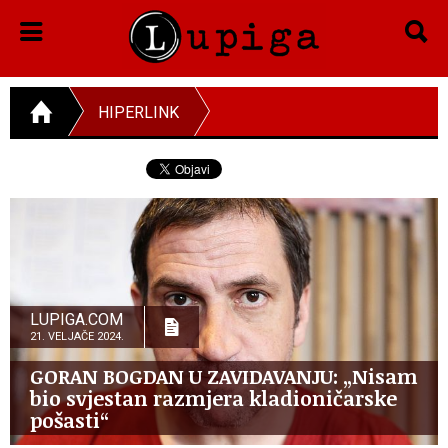
HIPERLINK
LUPIGA.COM
21. VELJAČE 2024.
GORAN BOGDAN U ZAVIDAVANJU: „Nisam
bio svjestan razmjera kladioničarske
pošasti“