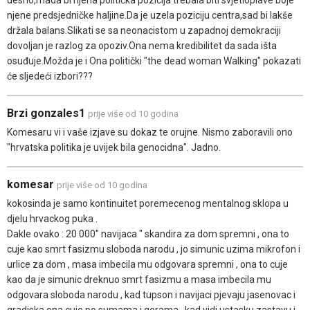
njene predsjedničke haljine.Da je uzela poziciju centra,sad bi lakše
držala balans.Slikati se sa neonacistom u zapadnoj demokraciji
dovoljan je razlog za opoziv.Ona nema kredibilitet da sada išta
osuđuje.Možda je i Ona politički "the dead woman Walking" pokazati
će sljedeći izbori???
Brzi gonzales1
prije više od 10 godina
Komesaru vi i vaše izjave su dokaz te orujne. Nismo zaboravili ono
"hrvatska politika je uvijek bila genocidna". Jadno.
komesar
prije više od 10 godina
kokosinda je samo kontinuitet poremecenog mentalnog sklopa u
djelu hrvackog puka .
Dakle ovako : 20 000" navijaca " skandira za dom spremni , ona to
cuje kao smrt fasizmu sloboda narodu , jo simunic uzima mikrofon i
urlice za dom , masa imbecila mu odgovara spremni , ona to cuje
kao da je simunic dreknuo smrt fasizmu a masa imbecila mu
odgovara sloboda narodu , kad tupson i navijaci pjevaju jasenovac i
gradiska ona cuje po sumama i gorama , kad vidi ustasku zastavu i