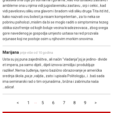
ambleme ona u njima vidi jugoslavensku zastavu , srp i cekic , kad
vidi pavelicevu sliku ona glavom i bradom vidi sliku druga Tita itd itd ,
kako nazvati ovu bolest ja nisam kompetentan , za to neka se
pobrinu psiholozi ,mislim da bi se moglo raditi o simptomima tezeg
oblika sizofrenije od kojih boluje vecina kradezeovaca , zbog svega
gore navedenog je gospodja umjesto ustasa na red prozvala
orjunase koji ne postoje osim u njihovim morkim snovima .
Marijana
prije više od 10 godina
Usta su joj puna zajedništva , ali način "vladanja"joj je jedino- divide
et impera, pa samo dijeli , dijeli iznova izmišlja i produbljuje
razlike!..Nema čuđenja, njeno bazično obrazovanje je američka
srednja škola ,pa je ,valjda , zato i upisala Politologiju , i ..baš sada
ima seminarski rad o tim orjunašima , brižna i zabrinuta naša
...ašica!.
…
<
1
5
6
7
8
9
>