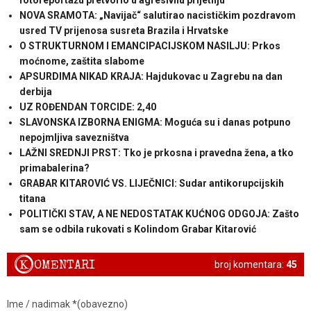
fotoreportažu pretvorio u agresivnu prijetnju
NOVA SRAMOTA: „Navijač“ salutirao nacističkim pozdravom
usred TV prijenosa susreta Brazila i Hrvatske
O STRUKTURNOM I EMANCIPACIJSKOM NASILJU: Prkos
moćnome, zaštita slabome
APSURDIMA NIKAD KRAJA: Hajdukovac u Zagrebu na dan
derbija
UZ ROĐENDAN TORCIDE: 2,40
SLAVONSKA IZBORNA ENIGMA: Moguća su i danas potpuno
nepojmljiva savezništva
LAŽNI SREDNJI PRST: Tko je prkosna i pravedna žena, a tko
primabalerina?
GRABAR KITAROVIĆ VS. LIJEČNICI: Sudar antikorupcijskih
titana
POLITIČKI STAV, A NE NEDOSTATAK KUĆNOG ODGOJA: Zašto
sam se odbila rukovati s Kolindom Grabar Kitarović
K
OMENTARI
broj komentara:
45
Ime / nadimak *(obavezno)