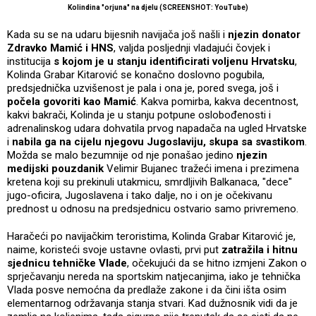
Kolindina "orjuna" na djelu (SCREENSHOT: YouTube)
Kada su se na udaru bijesnih navijača još našli i
njezin donator
Zdravko Mamić i HNS
, valjda posljednji vladajući čovjek i
institucija
s kojom je u stanju identificirati voljenu Hrvatsku
,
Kolinda Grabar Kitarović se konačno doslovno pogubila,
predsjednička uzvišenost je pala i ona je, pored svega, još i
počela govoriti kao Mamić
. Kakva pomirba, kakva decentnost,
kakvi bakrači, Kolinda je u stanju potpune oslobođenosti i
adrenalinskog udara dohvatila prvog napadača na ugled Hrvatske
i
nabila ga na cijelu njegovu Jugoslaviju, skupa sa svastikom
.
Možda se malo bezumnije od nje ponašao jedino
njezin
medijski pouzdanik
Velimir Bujanec tražeći imena i prezimena
kretena koji su prekinuli utakmicu, smrdljivih Balkanaca, "dece"
jugo-oficira, Jugoslavena i tako dalje, no i on je očekivanu
prednost u odnosu na predsjednicu ostvario samo privremeno.
Haračeći po navijačkim teroristima, Kolinda Grabar Kitarović je,
naime, koristeći svoje ustavne ovlasti, prvi put
zatražila i hitnu
sjednicu tehničke Vlade
, očekujući da se hitno izmjeni Zakon o
sprječavanju nereda na sportskim natjecanjima, iako je tehnička
Vlada posve nemoćna da predlaže zakone i da čini išta osim
elementarnog održavanja stanja stvari. Kad dužnosnik vidi da je