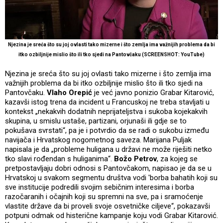
Njezina je sreća što su joj ovlasti tako mizerne i što zemlja ima važnijih problema da bi
itko ozbiljnije mislio što ili tko sjedi na Pantovčaku
(SCREENSHOT: YouTube)
Njezina je sreća što su joj ovlasti tako mizerne i što zemlja ima
važnijih problema da bi itko ozbiljnije mislio što ili tko sjedi na
Pantovčaku.
Vlaho Orepić
je već javno ponizio Grabar Kitarović,
kazavši istog trena da incident u Francuskoj ne treba stavljati u
kontekst „nekakvih dodatnih neprijateljstva i sukoba kojekakvih
skupina, u smislu ustaše, partizani, orjunaši ili gdje se to
pokušava svrstati“, pa je i potvrdio da se radi o sukobu između
navijača i Hrvatskog nogometnog saveza. Marijana Puljak
napisala je da „probleme huligana u državi ne može riješiti netko
tko slavi rođendan s huliganima“.
Božo Petrov
, za kojeg se
pretpostavljaju dobri odnosi s Pantovčakom, napisao je da se u
Hrvatskoj u svakom segmentu društva vodi 'borba bahatih koji su
sve institucije podredili svojim sebičnim interesima i borba
razočaranih i očajnih koji su spremni na sve, pa i sramoćenje
vlastite države da bi proveli svoje osvetničke ciljeve“, pokazavši
potpuni odmak od histerične kampanje koju vodi Grabar Kitarović.