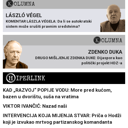
KOLUMNA
LÁSZLÓ VÉGEL
KOMENTAR LÁSZLA VÉGELA: Da li se autokratski
sistem može srušiti pravnim sredstvima?
KOLUMNA
ZDENKO DUKA
DRUGO MIŠLJENJE ZDENKA DUKE: Dijaspora kao
politički projekt HDZ-a
H
IPERLINK
KAD „RAZVOJ“ POPIJE VODU: More pred kućom,
bazen u dvorištu, suša na vratima
VIKTOR IVANČIĆ: Nazad naši
INTERVENCIJA KOJA MIJENJA STVAR: Priča o Hodži
koji je izvukao mrtvog partizanskog komandanta