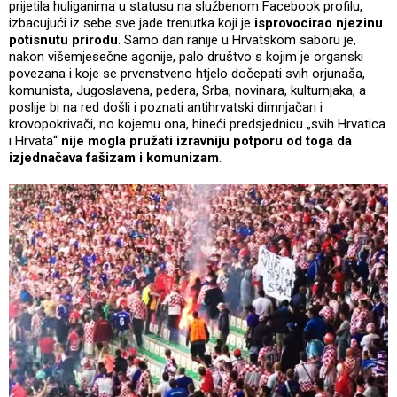
prijetila huliganima u statusu na službenom Facebook profilu,
izbacujući iz sebe sve jade trenutka koji je
isprovocirao njezinu
potisnutu prirodu
. Samo dan ranije u Hrvatskom saboru je,
nakon višemjesečne agonije, palo društvo s kojim je organski
povezana i koje se prvenstveno htjelo dočepati svih orjunaša,
komunista, Jugoslavena, pedera, Srba, novinara, kulturnjaka, a
poslije bi na red došli i poznati antihrvatski dimnjačari i
krovopokrivači, no kojemu ona, hineći predsjednicu „svih Hrvatica
i Hrvata“
nije mogla pružati izravniju potporu od toga da
izjednačava fašizam i komunizam
.