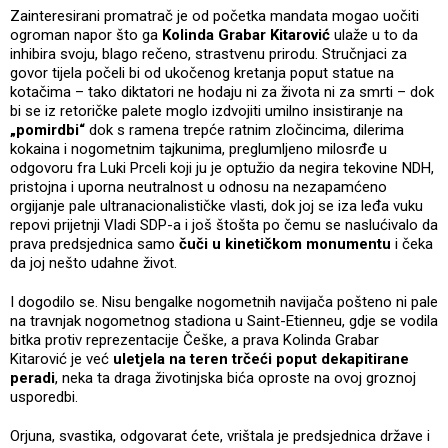
Zainteresirani promatrač je od početka mandata mogao uočiti
ogroman napor što ga
Kolinda Grabar Kitarović
ulaže u to da
inhibira svoju, blago rečeno, strastvenu prirodu. Stručnjaci za
govor tijela počeli bi od ukočenog kretanja poput statue na
kotačima – tako diktatori ne hodaju ni za života ni za smrti – dok
bi se iz retoričke palete moglo izdvojiti umilno insistiranje na
„pomirdbi“
dok s ramena trepće ratnim zločincima, dilerima
kokaina i nogometnim tajkunima, preglumljeno milosrđe u
odgovoru fra Luki Prceli koji ju je optužio da negira tekovine NDH,
pristojna i uporna neutralnost u odnosu na nezapamćeno
orgijanje pale ultranacionalističke vlasti, dok joj se iza leđa vuku
repovi prijetnji Vladi SDP-a i još štošta po čemu se naslućivalo da
prava predsjednica samo
čuči u kinetičkom monumentu
i čeka
da joj nešto udahne život.
I dogodilo se. Nisu bengalke nogometnih navijača pošteno ni pale
na travnjak nogometnog stadiona u Saint-Etienneu, gdje se vodila
bitka protiv reprezentacije Češke, a prava Kolinda Grabar
Kitarović je već
uletjela na teren trčeći poput dekapitirane
peradi
, neka ta draga životinjska bića oproste na ovoj groznoj
usporedbi.
Orjuna, svastika, odgovarat ćete, vrištala je predsjednica države i