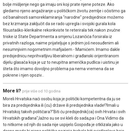
bolje mišljenje nego ga imaju oni koji prate njene poteze. Ako
gledamo njeno angažiranje u političkom životu zemlje i očistimo ga
od banalnosti samoreklamiranja "narodne" predsjednice možemo
bez krzmanja zaključit da se rado upregla i svojski gurala kola
filoustaško-klerikalne rekonkviste te reterirala tek nakon zvučne
triske iz State Departmenta a smjenu Lozančića forsirala iz
privatnih razloga, naime prijateljuje s jednim još neosuđenim ali
nesumnjivim nogometnim mafijašem - Mamićem. Imamo dakle
predsjednicu neprihvatljivu liberalnom i građanski orijentiranom
dijelu glasača koja je uz to neupitna američka pudlica i uistinu je
šteta što imamo dovoljno problema pa nema vremena da se
pokrene i njen opoziv...
More li?
prije više od 10 godina
Moreli Hrvatska naći osobu koja je politički kompetentna da ju se
bira za predsjednika ili (cu) države ili predsjednika vlade!?Imali u
Hrvatskoj takvih političara?"Biti ću predsjednik(ca) svih Hrvata i svih
Hrvatskih građana",lažno su se svi kleli do sada,pa i Ona.Vidimo da
to nitkome od njih do sada nije uspijelo.Gospođa je otklizala jako u
desno,mada bi njena politička pozicija trebala biti svjetloplave boje