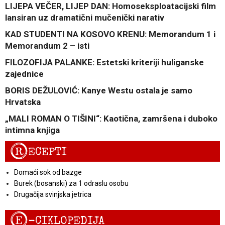
LIJEPA VEČER, LIJEP DAN: Homoseksploatacijski film
lansiran uz dramatični mučenički narativ
KAD STUDENTI NA KOSOVO KRENU: Memorandum 1 i
Memorandum 2 – isti
FILOZOFIJA PALANKE: Estetski kriteriji huliganske
zajednice
BORIS DEŽULOVIĆ: Kanye Westu ostala je samo
Hrvatska
„MALI ROMAN O TIŠINI“: Kaotična, zamršena i duboko
intimna knjiga
R
ECEPTI
Domaći sok od bazge
Burek (bosanski) za 1 odraslu osobu
Drugačija svinjska jetrica
E
-CIKLOPEDIJA