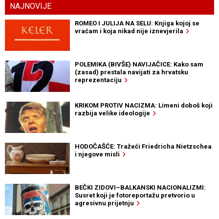
NAJNOVIJE
ROMEO I JULIJA NA SELU: Knjiga kojoj se
vraćam i koja nikad nije iznevjerila
POLEMIKA (BIVŠE) NAVIJAČICE: Kako sam
(zasad) prestala navijati za hrvatsku
reprezentaciju
KRIKOM PROTIV NACIZMA: Limeni doboš koji
razbija velike ideologije
HODOČAŠĆE: Tražeći Friedricha Nietzschea
i njegove misli
BEČKI ZIDOVI–BALKANSKI NACIONALIZMI:
Susret koji je fotoreportažu pretvorio u
agresivnu prijetnju