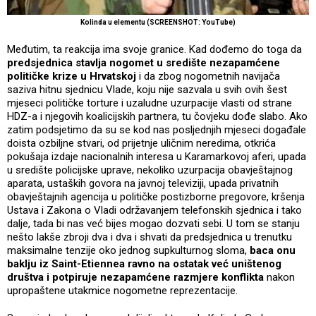
Kolinda u elementu (SCREENSHOT: YouTube)
Međutim, ta reakcija ima svoje granice. Kad dođemo do toga da
predsjednica stavlja nogomet u središte nezapamćene
političke krize u Hrvatskoj
i da zbog nogometnih navijača
saziva hitnu sjednicu Vlade, koju nije sazvala u svih ovih šest
mjeseci političke torture i uzaludne uzurpacije vlasti od strane
HDZ-a i njegovih koalicijskih partnera, tu čovjeku dođe slabo. Ako
zatim podsjetimo da su se kod nas posljednjih mjeseci događale
doista ozbiljne stvari, od prijetnje uličnim neredima, otkrića
pokušaja izdaje nacionalnih interesa u Karamarkovoj aferi, upada
u središte policijske uprave, nekoliko uzurpacija obavještajnog
aparata, ustaških govora na javnoj televiziji, upada privatnih
obavještajnih agencija u političke postizborne pregovore, kršenja
Ustava i Zakona o Vladi održavanjem telefonskih sjednica i tako
dalje, tada bi nas već bijes mogao dozvati sebi. U tom se stanju
nešto lakše zbroji dva i dva i shvati da predsjednica u trenutku
maksimalne tenzije oko jednog supkulturnog sloma,
baca onu
baklju iz Saint-Etiennea ravno na ostatak već uništenog
društva i potpiruje nezapamćene razmjere konflikta
nakon
upropaštene utakmice nogometne reprezentacije.