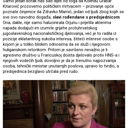
Samo jedan korak nas sad dijeli od toga da Kolindu Grabar
Kitarović prozovemo političkim mrtvacem – prizivanje opće
poznate činjenice da Zdravko Mamić, jedan od ljudi zbog kojih se
sve ovo navodno događa,
slavi rođendane s predsjednicom
.
Ona, dakle, nije samo halucinirala Orjunu i prijetila akterima
napada dodajući im izumrle grijehe protuhrvatskog
jugoslavenskog nacionalističkog djelovanja, već je to radila iz
pozicije eklatantnog sukoba interesa, štiteći interese osobe s
kojom je u toliko bliskim odnosima da se služi i njegovom
huliganskom retorikom. Pritom je savršeno nevažno je li
agresivno društvo u Francuskoj doista djelovalo protiv HNS-a i
njegovih vodećih ljudi; dovoljno je da je trenutno najpozvanija
osoba, tehnički ministar unutarnjih poslova, upravo to tvrdio, a
predsjednica bezglavo utrčala pred rudo.