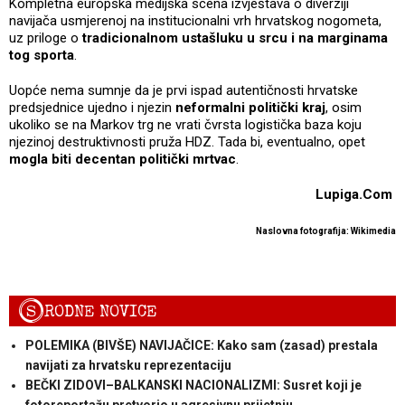
Kompletna europska medijska scena izvještava o diverziji
navijača usmjerenoj na institucionalni vrh hrvatskog nogometa,
uz priloge o
tradicionalnom ustašluku u srcu i na marginama
tog sporta
.
Uopće nema sumnje da je prvi ispad autentičnosti hrvatske
predsjednice ujedno i njezin
neformalni politički kraj
, osim
ukoliko se na Markov trg ne vrati čvrsta logistička baza koju
njezinoj destruktivnosti pruža HDZ. Tada bi, eventualno, opet
mogla biti decentan politički mrtvac
.
Lupiga.Com
Naslovna fotografija: Wikimedia
S
RODNE NOVICE
POLEMIKA (BIVŠE) NAVIJAČICE: Kako sam (zasad) prestala
navijati za hrvatsku reprezentaciju
BEČKI ZIDOVI–BALKANSKI NACIONALIZMI: Susret koji je