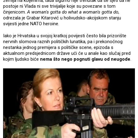
zemlja na koljenima, tada sigurno nije trenutak da se sjeti da ne
postoje ni Vlada ni sve trivijalije koje su povezane s tom
činjenicom.
A woman's gotta do what a woman's gotta do
,
odrezala je Grabar Kitarović u holivudsko-akcijskom stanju
svijesti jedne NATO heroine.
Iako je Hrvatska u svojoj kratkoj povijesti često bila prizorište
nervnih slomova raznih političkih lunatika, pa i prekonoćnog
nestanka jednog premijera s političke scene, epizoda s
aktualnom predsjednicom države ući će u anale kao slučaj pred
kojim ljudsko biće
nema što nego pognuti glavu od neugode
.