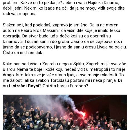
problem. Kakve su to pizdarije? Jeben i vas i Hajduk i Dinamo,
debili jedni. Nek mi ko izađe na oči, da ja ne mogu vidit svoje dite
radi vas majmuna.
Slažen se i, kad pogledaš, zapravo je smišno. Da ja ne moren
auton na Rebro kroz Maksimir da vidin dite koje je imalo tešku
operaciju. Da stvar bude luđa, dečki koji su ga operirali su
Dinamovci. I dužan san in do groba. Jasno da se zajebavamo, i
jasno da se podjebavamo, i jasno da san u dresu Livaje na odjelu.
Čisto da in dižen tlak.
Kako san sad više u Zagrebu nego u Splitu, Zagreb mi je sve više
u srcu. Nema te boje i kože koju nećeš vidit u metropoli i to mi je
drago. Isto tako sve je više starih ljudi, a sve manje mladosti. To
me žalosti, ali ka svakon Torcidašu postavi mi i neka piranja.
Di
su ti strašni Boysi
? Oni šta haraju Europon?