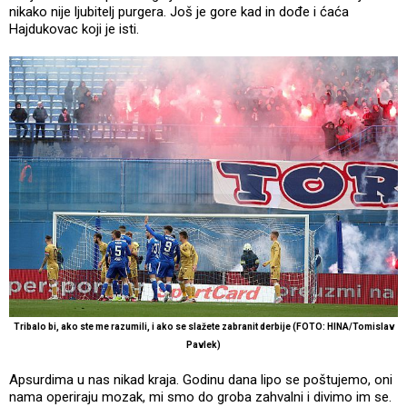
nikako nije ljubitelj purgera. Još je gore kad in dođe i ćaća
Hajdukovac koji je isti.
Tribalo bi, ako ste me razumili, i ako se slažete zabranit derbije (FOTO: HINA/Tomislav
Pavlek)
Apsurdima u nas nikad kraja. Godinu dana lipo se poštujemo, oni
nama operiraju mozak, mi smo do groba zahvalni i divimo im se.