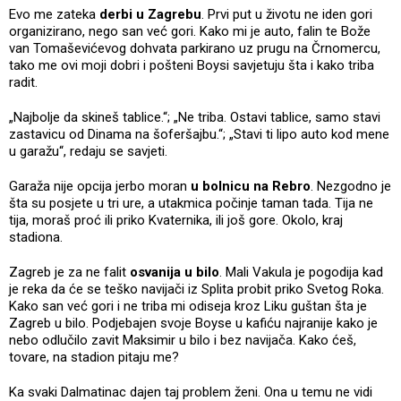
Evo me zateka
derbi u Zagrebu
. Prvi put u životu ne iden gori
organizirano, nego san već gori. Kako mi je auto, falin te Bože
van Tomaševićevog dohvata parkirano uz prugu na Črnomercu,
tako me ovi moji dobri i pošteni Boysi savjetuju šta i kako triba
radit.
„Najbolje da skineš tablice.“; „Ne triba. Ostavi tablice, samo stavi
zastavicu od Dinama na šoferšajbu.“; „Stavi ti lipo auto kod mene
u garažu“, redaju se savjeti.
Garaža nije opcija jerbo moran
u bolnicu na Rebro
. Nezgodno je
šta su posjete u tri ure, a utakmica počinje taman tada. Tija ne
tija, moraš proć ili priko Kvaternika, ili još gore. Okolo, kraj
stadiona.
Zagreb je za ne falit
osvanija u bilo
. Mali Vakula je pogodija kad
je reka da će se teško navijači iz Splita probit priko Svetog Roka.
Kako san već gori i ne triba mi odiseja kroz Liku guštan šta je
Zagreb u bilo. Podjebajen svoje Boyse u kafiću najranije kako je
nebo odlučilo zavit Maksimir u bilo i bez navijača. Kako ćeš,
tovare, na stadion pitaju me?
Ka svaki Dalmatinac dajen taj problem ženi. Ona u temu ne vidi