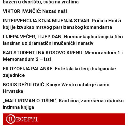
bazen u dvorištu, suša na vratima
VIKTOR IVANČIĆ: Nazad naši
INTERVENCIJA KOJA MIJENJA STVAR: Priča o Hodži
koji je izvukao mrtvog partizanskog komandanta
LIJEPA VEČER, LIJEP DAN: Homoseksploatacijski film
lansiran uz dramatični mučenički narativ
KAD STUDENTI NA KOSOVO KRENU: Memorandum 1 i
Memorandum 2 – isti
FILOZOFIJA PALANKE: Estetski kriteriji huliganske
zajednice
BORIS DEŽULOVIĆ: Kanye Westu ostala je samo
Hrvatska
„MALI ROMAN O TIŠINI“: Kaotična, zamršena i duboko
intimna knjiga
R
ECEPTI