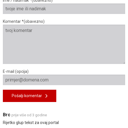
Ime / nadimak *(obavezno)
Komentar *(obavezno)
E-mail (opcija)
Pošalji komentar
Brc
prije više od 3 godine
Rijetko glup tekst za ovaj portal