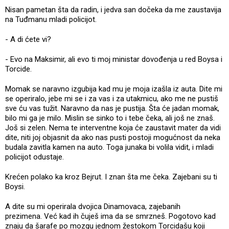
Nisan pametan šta da radin, i jedva san dočeka da me zaustavija
na Tuđmanu mladi policijot.
- A di ćete vi?
- Evo na Maksimir, ali evo ti moj ministar dovođenja u red Boysa i
Torcide.
Momak se naravno izgubija kad mu je moja izašla iz auta. Dite mi
se operiralo, jebe mi se i za vas i za utakmicu, ako me ne pustiš
sve ću vas tužit. Naravno da nas je pustija. Šta će jadan momak,
bilo mi ga je milo. Mislin se sinko to i tebe čeka, ali još ne znaš.
Još si zelen. Nema te interventne koja će zaustavit mater da vidi
dite, niti joj objasnit da ako nas pusti postoji mogućnost da neka
budala zavitla kamen na auto. Toga junaka bi volila vidit, i mladi
policijot odustaje.
Krećen polako ka kroz Bejrut. I znan šta me čeka. Zajebani su ti
Boysi.
A dite su mi operirala dvojica Dinamovaca, zajebanih
prezimena. Već kad ih čuješ ima da se smrzneš. Pogotovo kad
znaju da šarafe po mozgu jednom žestokom Torcidašu koji