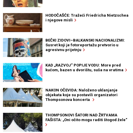
HODOČAŠĆE: Tražeći Friedricha Nietzschea
i njegove misli
BEČKI ZIDOVI–BALKANSKI NACIONALIZMI:
Susret koji je fotoreportažu pretvorio u
agresivnu prijetnju
KAD „RAZVOJ“ POPIJE VODU: More pred
kućom, bazen u dvorištu, suša na vratima
NAKON OČEVIDA: Naloženo uklanjanje
objekata koje su postavili organizatori
Thompsonova koncerta
THOMPSONOVI ŠATORI NAD ŽRTVAMA
FAŠISTA: „Oni očito mogu raditi štogod žele“