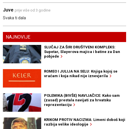
Juve
prije više od 3 godine
Svaka ti dala
NAJNOVIJE
SLUČAJ ZA ŠIRI DRUŠTVENI KOMPLEKS:
Supetar, Slayerova majica i batine za Dan
pobjede
ROMEO I JULIJA NA SELU: Knjiga kojoj se
vraćam i koja nikad nije iznevjerila
POLEMIKA (BIVŠE) NAVIJAČICE: Kako sam
(zasad) prestala navijati za hrvatsku
reprezentaciju
KRIKOM PROTIV NACIZMA: Limeni doboš koji
razbija velike ideologije