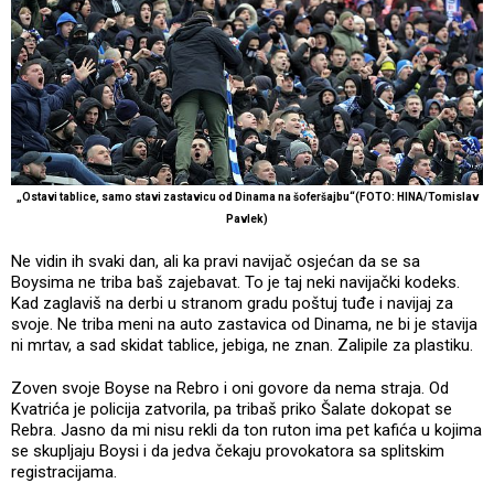
„Ostavi tablice, samo stavi zastavicu od Dinama na šoferšajbu“(FOTO: HINA/Tomislav
Pavlek)
Ne vidin ih svaki dan, ali ka pravi navijač osjećan da se sa
Boysima ne triba baš zajebavat. To je taj neki navijački kodeks.
Kad zaglaviš na derbi u stranom gradu poštuj tuđe i navijaj za
svoje. Ne triba meni na auto zastavica od Dinama, ne bi je stavija
ni mrtav, a sad skidat tablice, jebiga, ne znan. Zalipile za plastiku.
Zoven svoje Boyse na Rebro i oni govore da nema straja. Od
Kvatrića je policija zatvorila, pa tribaš priko Šalate dokopat se
Rebra. Jasno da mi nisu rekli da ton ruton ima pet kafića u kojima
se skupljaju Boysi i da jedva čekaju provokatora sa splitskim
registracijama.