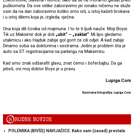
Lokomotive, Slavena i Gorice, tako da se ne moramo gledat priko
puškometa. Da ove velike zaboravimo jer ionako ničemu ne služe
osin da na dan zaboravimo koliko smo isti, u istoj kašeti brokava
i u istoj dilemi koja je, izgleda, vječna.
Ona koja dili čovika od majmuna. I to te ti ljudi nauče. Moji Boysi.
Tik uz Maksimir dok je doli
„ubit“ – „zaklat“
. Mi lipo gledamo
utakmicu i ako Hajduk zabije gol gorit će cili odjel. A kad zabije
Dinamo soba sa doktorima i sestrama. Jedini je problem šta je
auto sa ST registracijama na parkingu na Maksimiru.
Kad smo znali odšarafit glavu, znat ćemo i šoferšajbu. Da ga
jebeš, ovi moj doktor Boys je u pravu.
Lupiga.Com
Naslovna fotografija: Lupiga.Com
S
RODNE NOVICE
POLEMIKA (BIVŠE) NAVIJAČICE: Kako sam (zasad) prestala