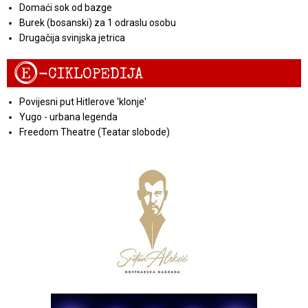
Domaći sok od bazge
Burek (bosanski) za 1 odraslu osobu
Drugačija svinjska jetrica
E
-CIKLOPEDIJA
Povijesni put Hitlerove 'klonje'
Yugo - urbana legenda
Freedom Theatre (Teatar slobode)