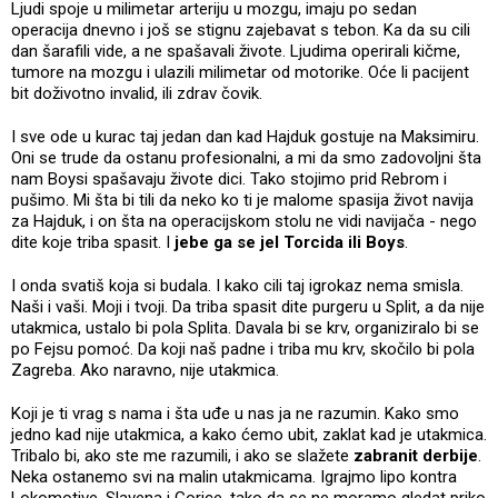
Ljudi spoje u milimetar arteriju u mozgu, imaju po sedan
operacija dnevno i još se stignu zajebavat s tebon. Ka da su cili
dan šarafili vide, a ne spašavali živote. Ljudima operirali kičme,
tumore na mozgu i ulazili milimetar od motorike. Oće li pacijent
bit doživotno invalid, ili zdrav čovik.
I sve ode u kurac taj jedan dan kad Hajduk gostuje na Maksimiru.
Oni se trude da ostanu profesionalni, a mi da smo zadovoljni šta
nam Boysi spašavaju živote dici. Tako stojimo prid Rebrom i
pušimo. Mi šta bi tili da neko ko ti je malome spasija život navija
za Hajduk, i on šta na operacijskom stolu ne vidi navijača - nego
dite koje triba spasit. I
jebe ga se jel Torcida ili Boys
.
I onda svatiš koja si budala. I kako cili taj igrokaz nema smisla.
Naši i vaši. Moji i tvoji. Da triba spasit dite purgeru u Split, a da nije
utakmica, ustalo bi pola Splita. Davala bi se krv, organiziralo bi se
po Fejsu pomoć. Da koji naš padne i triba mu krv, skočilo bi pola
Zagreba. Ako naravno, nije utakmica.
Koji je ti vrag s nama i šta uđe u nas ja ne razumin. Kako smo
jedno kad nije utakmica, a kako ćemo ubit, zaklat kad je utakmica.
Tribalo bi, ako ste me razumili, i ako se slažete
zabranit derbije
.
Neka ostanemo svi na malin utakmicama. Igrajmo lipo kontra