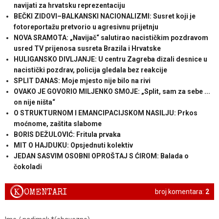
navijati za hrvatsku reprezentaciju
BEČKI ZIDOVI–BALKANSKI NACIONALIZMI: Susret koji je
fotoreportažu pretvorio u agresivnu prijetnju
NOVA SRAMOTA: „Navijač“ salutirao nacističkim pozdravom
usred TV prijenosa susreta Brazila i Hrvatske
HULIGANSKO DIVLJANJE: U centru Zagreba dizali desnice u
nacistički pozdrav, policija gledala bez reakcije
SPLIT DANAS: Moje mjesto nije bilo na rivi
OVAKO JE GOVORIO MILJENKO SMOJE: „Split, sam za sebe ...
on nije ništa“
O STRUKTURNOM I EMANCIPACIJSKOM NASILJU: Prkos
moćnome, zaštita slabome
BORIS DEŽULOVIĆ: Fritula prvaka
MIT O HAJDUKU: Opsjednuti kolektiv
JEDAN SASVIM OSOBNI OPROŠTAJ S ĆIROM: Balada o
čokoladi
K
OMENTARI
broj komentara:
2