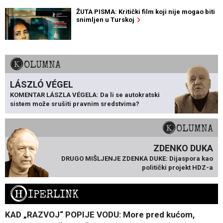
ŽUTA PISMA: Kritički film koji nije mogao biti
snimljen u Turskoj
KOLUMNA
LÁSZLÓ VÉGEL
KOMENTAR LÁSZLA VÉGELA: Da li se autokratski
sistem može srušiti pravnim sredstvima?
KOLUMNA
ZDENKO DUKA
DRUGO MIŠLJENJE ZDENKA DUKE: Dijaspora kao
politički projekt HDZ-a
H
IPERLINK
KAD „RAZVOJ“ POPIJE VODU: More pred kućom,