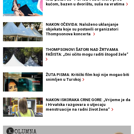
kućom, bazen u dvorištu, suša na vratima
NAKON OČEVIDA: Naloženo uklanjanje
objekata koje su postavili organizatori
Thompsonova koncerta
THOMPSONOVI ŠATORI NAD ŽRTVAMA
FAŠISTA: „Oni očito mogu raditi štogod žele“
ŽUTA PISMA: Kritički film koji nije mogao biti
snimljen u Turskoj
NAKON ISKORAKA CRNE GORE: „Vrijeme je da
i Hrvatska razgovara o utjecaju
menstruacije na radni život žena“
KOLUMNA