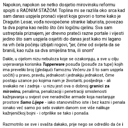
Napokon, napokon se netko dosjetio mirovinsku reformu
spojiti s RADNIM STAŽOM. Toplina mi se razlila oko srca kad
sam danas uspjela pronaći vijest koja govori o tome kako je
Dragutin Lesar, vođa novopečene stranke laburista, povezao
ta dva pojma kao nešto što čini logičnu cjelinu. Sva sam
ustreptala priznajem, jer dnevno prateći razne portale i vijesti
jedino što sam uspjela osjetiti do danas jest kako mi lagano
na vrh čela počinju izbijati rogovi, "jer, čime od svijeta da se
braniš, kao ruža sa dva smiješna trna, ili snom"
Dakle, u cijelom nizu nebuloza koje se ozakonjuju, a sve u cilju
uvjeravanja korisnika
Tupperware
posuđa (posuđe za tupe) kojih
ima preveliki broj (gledajući famoznu
Večeru za 5
to sam uspjela
uočiti) u pravo, pravdu, jednakost i jednakiju jednakost, čime
postaju uzance po kojima nam je životariti; posljednja - ali
svakako ne i zadnja - u nizu jest ova o dobnoj
granici za
mirovinu
, penalima, penalizaciji i penetraciji smislenosti
kažnjavanja u svijest ove neradničke armade koja nastanjuje
prostore
Samo Lijepe
- iako stanovništvo iste i bez kazni i penala
ionako već samo po sebi svakim danom sve više nalikuje
kažnjeničkoj bojni - i otprilike se tako i ponaša.
Razmotrilo se sve i svašta dakako, prije nego se odredilo da će
i