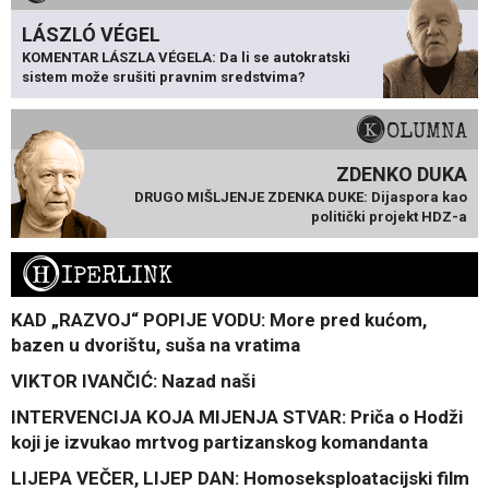
LÁSZLÓ VÉGEL
KOMENTAR LÁSZLA VÉGELA: Da li se autokratski
sistem može srušiti pravnim sredstvima?
KOLUMNA
ZDENKO DUKA
DRUGO MIŠLJENJE ZDENKA DUKE: Dijaspora kao
politički projekt HDZ-a
H
IPERLINK
KAD „RAZVOJ“ POPIJE VODU: More pred kućom,
bazen u dvorištu, suša na vratima
VIKTOR IVANČIĆ: Nazad naši
INTERVENCIJA KOJA MIJENJA STVAR: Priča o Hodži
koji je izvukao mrtvog partizanskog komandanta
LIJEPA VEČER, LIJEP DAN: Homoseksploatacijski film