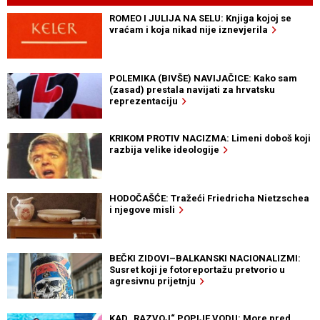
ROMEO I JULIJA NA SELU: Knjiga kojoj se
vraćam i koja nikad nije iznevjerila
POLEMIKA (BIVŠE) NAVIJAČICE: Kako sam
(zasad) prestala navijati za hrvatsku
reprezentaciju
KRIKOM PROTIV NACIZMA: Limeni doboš koji
razbija velike ideologije
HODOČAŠĆE: Tražeći Friedricha Nietzschea
i njegove misli
BEČKI ZIDOVI–BALKANSKI NACIONALIZMI:
Susret koji je fotoreportažu pretvorio u
agresivnu prijetnju
KAD „RAZVOJ“ POPIJE VODU: More pred