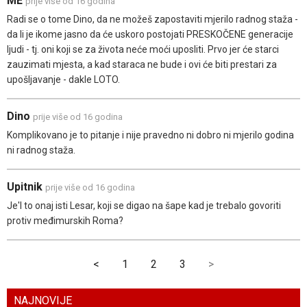
ME
prije više od 16 godina
Radi se o tome Dino, da ne možeš zapostaviti mjerilo radnog staža -
da li je ikome jasno da će uskoro postojati PRESKOČENE generacije
ljudi - tj. oni koji se za života neće moći uposliti. Prvo jer će starci
zauzimati mjesta, a kad staraca ne bude i ovi će biti prestari za
upošljavanje - dakle LOTO.
Dino
prije više od 16 godina
Komplikovano je to pitanje i nije pravedno ni dobro ni mjerilo godina
ni radnog staža.
Upitnik
prije više od 16 godina
Je'l to onaj isti Lesar, koji se digao na šape kad je trebalo govoriti
protiv međimurskih Roma?
<
1
2
3
>
NAJNOVIJE