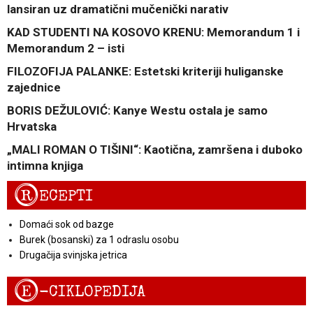
lansiran uz dramatični mučenički narativ
KAD STUDENTI NA KOSOVO KRENU: Memorandum 1 i
Memorandum 2 – isti
FILOZOFIJA PALANKE: Estetski kriteriji huliganske
zajednice
BORIS DEŽULOVIĆ: Kanye Westu ostala je samo
Hrvatska
„MALI ROMAN O TIŠINI“: Kaotična, zamršena i duboko
intimna knjiga
R
ECEPTI
Domaći sok od bazge
Burek (bosanski) za 1 odraslu osobu
Drugačija svinjska jetrica
E
-CIKLOPEDIJA