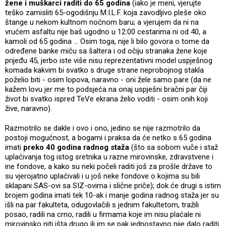
žene i muškarci raditi do 65 godina
(iako je meni, vjerujte
teško zamisliti 65-ogodišnju M.I.L.F. koja zavodljivo pleše oko
štange u nekom kultnom noćnom baru; a vjerujem da ni na
vrućem asfaltu nije baš ugodno u 12:00 cestarima ni od 40, a
kamoli od 65 godina ... Osim toga, nije li bilo govora o tome da
određene banke miču sa šaltera i od očiju stranaka žene koje
prijeđu 45, jerbo iste više nisu reprezentativni model uspješnog
komada kakvim bi svatko s druge strane neprobojnog stakla
poželio biti - osim lopova, naravno - oni žele samo pare (da ne
kažem lovu jer me to podsjeća na onaj uspješni bračni par čiji
život bi svatko ispred TeVe ekrana želio voditi - osim onih koji
žive, naravno).
Razmotrilo se dakle i ovo i ono, jedino se nije razmotrilo da
postoji mogućnost, a bogami i praksa da će netko s 65 godina
imati
preko 40 godina radnog staža
(što sa sobom vuče i staž
uplaćivanja tog istog sretnika u razne mirovinske, zdravstvene i
ine fondove, a kako su neki počeli raditi još za prošle države to
su vjerojatno uplaćivali i u još neke fondove o kojima su bili
sklapani SAS-ovi sa SIZ-ovima i slične priče); dok će drugi s istim
brojem godina imati tek 10-ak i manje godina radnog staža jer su
išli na par fakulteta, odugovlačili s jednim fakultetom, tražili
posao, radili na crno, radili u firmama koje im nisu plaćale ni
mirovinsko niti išta drugo ili im se pak jednostavno nije dalo raditi.