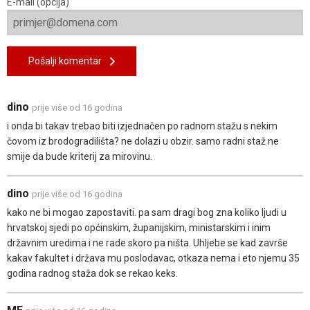
E-mail (opcija)
Pošalji komentar
dino
prije više od 16 godina
i onda bi takav trebao biti izjednačen po radnom stažu s nekim
čovom iz brodogradilišta? ne dolazi u obzir. samo radni staž ne
smije da bude kriterij za mirovinu.
dino
prije više od 16 godina
kako ne bi mogao zapostaviti. pa sam dragi bog zna koliko ljudi u
hrvatskoj sjedi po općinskim, županijskim, ministarskim i inim
državnim uredima i ne rade skoro pa ništa. Uhljebe se kad završe
kakav fakultet i država mu poslodavac, otkaza nema i eto njemu 35
godina radnog staža dok se rekao keks.