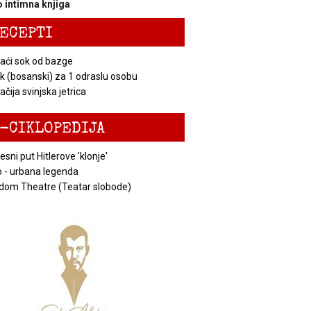
 intimna knjiga
ECEPTI
ći sok od bazge
k (bosanski) za 1 odraslu osobu
čija svinjska jetrica
-CIKLOPEDIJA
esni put Hitlerove 'klonje'
 - urbana legenda
dom Theatre (Teatar slobode)