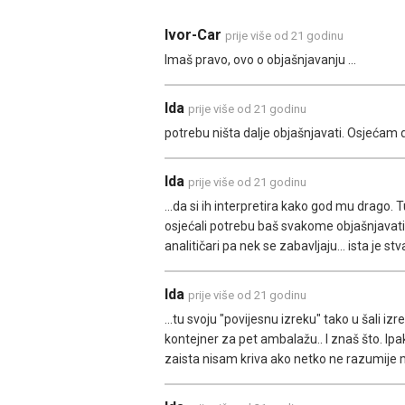
Ivor-Car
prije više od 21 godinu
Imaš pravo, ovo o objašnjavanju ...
Ida
prije više od 21 godinu
potrebu ništa dalje objašnjavati. Osjećam d
Ida
prije više od 21 godinu
...da si ih interpretira kako god mu drago. 
osjećali potrebu baš svakome objašnjavati ko
analitičari pa nek se zabavljaju... ista je s
Ida
prije više od 21 godinu
...tu svoju "povijesnu izreku" tako u šali i
kontejner za pet ambalažu.. I znaš što. Ip
zaista nisam kriva ako netko ne razumije mo