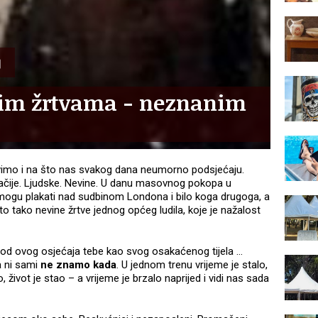
im žrtvama - neznanim
ivimo i na što nas svakog dana neumorno podsjećaju.
 Svačije. Ljudske. Nevine. U danu masovnog pokopa u
e mogu plakati nad sudbinom Londona i bilo koga drugoga, a
to tako nevine žrtve jednog općeg ludila, koje je nažalost
i od ovog osjećaja tebe kao svog osakaćenog tijela …
a ni sami
ne znamo kada
. U jednom trenu vrijeme je stalo,
o, život je stao – a vrijeme je brzalo naprijed i vidi nas sada