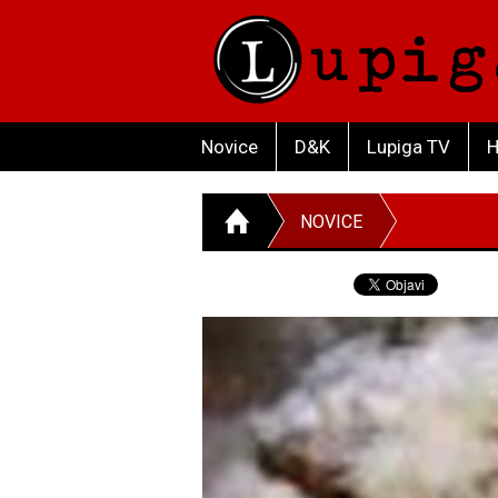
Novice
D&K
Lupiga TV
H
NOVICE