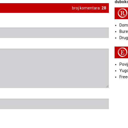
duboko
broj komentara:
28
R
Doma
Bure
Druga
E
Povij
Yugo
Free