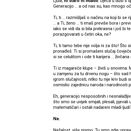
Ljudi,
ni staro ni mlado
. Djeca u duši s
Generacijo … a od nas su, kao mnogo očeki
Ti, ti … razmišljaš o načinu na koji bi se r
… a Ti, ženo … ti imaš previše bora i prev
iako se vidi da si bila prekrasna i još bi 
porazgovarati u četiri oka, ne?
Ti, ti tamo tebe nije volja ni za što! Što
pronađeš. Ti si promašeni slučaj čovječe!
si se celulitom i ode ti karijera … živčana
Ti iz magareće klupe – živiš u snovima. Mi
u zamjenu za tu drvenu nogu – što sad ho
igrom slučajnosti, nitko tu nije kriv budi s
osmislio zajednicu naroda i narodnosti p
Eh, generacijo nesposobnih i nesnalažlji
što smo se uvijek smijali, plesali, pjevali
matematičari i ostali nadareni mladi ljud
Ne.
Nažalost, više nismo. Tu smo gdje uprav