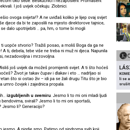
 djecom oko sebe. Beskućnici i nezaposleni. Promašeni.
vali. I još uvijek očekuju. Zlobnici.
iješio ovoga svijeta!? A ne uviđaš koliko je lijep ovaj svijet
iše djece da bi te zaposlili na mjesto direktorove tajnice,
te se dalo upotrijebiti … pa, hm, o tome bi mogli
 si ti uopće stvorio? Tražiš posao, a moliš Boga da ga ne
 A ti, debela, tebe više ne treba ni muž ni djeca. Napunila
 si, nezadovoljna i mrzovoljna.
LÁS
sliš još uvijek da možeš promijeniti svijet. A ti što hoćeš
ćeš? Život je takav čupav i dlakav i eto … nadrljao si
KOME
retan što si ostao živ – idi pa se žali drugu Titu što je bio
li se
a umro čovjek i zajednica propala.
sruši
vih…
izgubljenih u svemiru
. Jesmo li to mi oni mladi ljudi
 u bendovima, svirali? Jesmo li to mi oni sportaši,
i? Jesmo li? Generacijo?
o jesmo. A nigdje smo. Patimo od sindroma svih koji