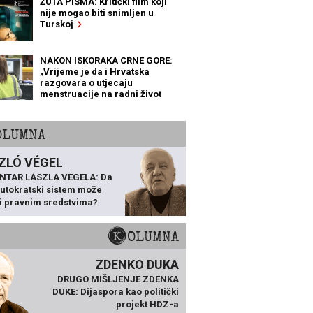
ŽUTA PISMA: Kritički film koji
nije mogao biti snimljen u
Turskoj
NAKON ISKORAKA CRNE GORE:
„Vrijeme je da i Hrvatska
razgovara o utjecaju
menstruacije na radni život
žena“
KOLUMNA
ZLÓ VÉGEL
NTAR LÁSZLA VÉGELA: Da
 autokratski sistem može
ti pravnim sredstvima?
KOLUMNA
ZDENKO DUKA
DRUGO MIŠLJENJE ZDENKA
DUKE: Dijaspora kao politički
projekt HDZ-a