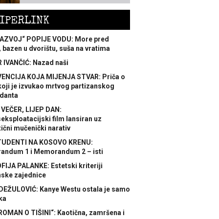
IPERLINK
AZVOJ“ POPIJE VODU: More pred
 bazen u dvorištu, suša na vratima
 IVANČIĆ: Nazad naši
ENCIJA KOJA MIJENJA STVAR: Priča o
koji je izvukao mrtvog partizanskog
danta
 VEČER, LIJEP DAN:
ksploatacijski film lansiran uz
ični mučenički narativ
TUDENTI NA KOSOVO KRENU:
ndum 1 i Memorandum 2 – isti
FIJA PALANKE: Estetski kriteriji
nske zajednice
DEŽULOVIĆ: Kanye Westu ostala je samo
ka
ROMAN O TIŠINI“: Kaotična, zamršena i