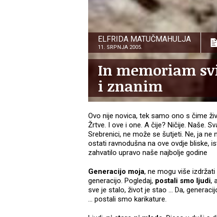
ELFRIDA MATUČMAHULJA
11. SRPNJA 2005.
In memoriam sv
i znanim
Ovo nije novica, tek samo ono s čime ž
Žrtve. I ove i one. A čije? Ničije. Naše.
Srebrenici, ne može se šutjeti. Ne, ja n
ostati ravnodušna na ove ovdje bliske, is
zahvatilo upravo naše najbolje godine
Generacijo moja
, ne mogu više izdržat
generacijo. Pogledaj,
postali smo ljudi
, 
sve je stalo, život je stao … Da, generacij
… postali smo karikature.