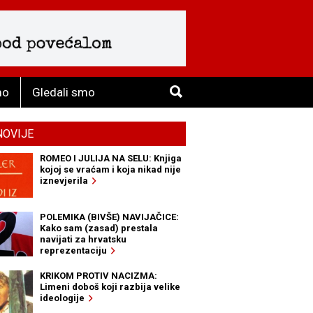
mo
Gledali smo
NOVIJE
ROMEO I JULIJA NA SELU: Knjiga
kojoj se vraćam i koja nikad nije
iznevjerila
POLEMIKA (BIVŠE) NAVIJAČICE:
Kako sam (zasad) prestala
navijati za hrvatsku
reprezentaciju
KRIKOM PROTIV NACIZMA:
Limeni doboš koji razbija velike
ideologije