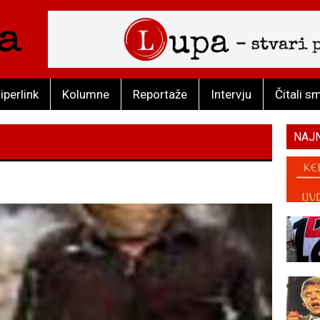
iperlink
Kolumne
Reportaže
Intervju
Čitali s
NAJ