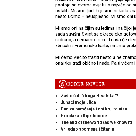
postoje na ovome svijetu, a najviše od 
ostalih. Mi smo ljudi koji smo nekada znal
nešto učimo – neuspješno. Mi smo oni k
Mi smo oni na čijim su leđima i na čijoj je
sada suvišni. Svijet se okreće oko gotov
ni drugo, a nemamo treće. I naša će djeca
zbrisali iz vremenske karte, mi smo preko n
Mi ćemo vječito tražiti nešto a ne znam
onaj tko traži obično i nađe. Pa ti vičem 
S
RODNE NOVICE
Zašto šuti "druga Hrvatska"?
Junaci moje ulice
Dan za pamćenje i oni koji to nisu
Proplakao Kip slobode
The end of the world (as we know it)
Vrijedno spomena i čitanja