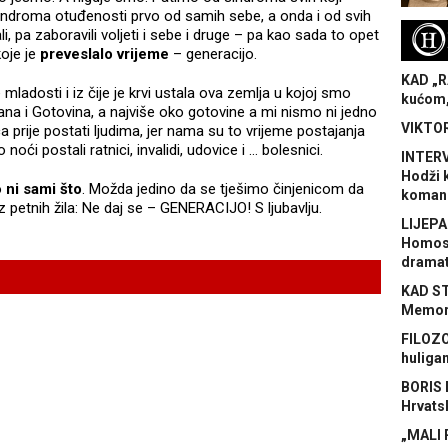
sindroma otuđenosti prvo od samih sebe, a onda i od svih
H
i, pa zaboravili voljeti i sebe i druge – pa kao sada to opet
oje je
preveslalo vrijeme
– generacijo.
KAD „R
 mladosti i iz čije je krvi ustala ova zemlja u kojoj smo
kućom,
ana i Gotovina, a najviše oko gotovine a mi nismo ni jedno
VIKTOR
 prije postati ljudima, jer nama su to vrijeme postajanja
oći postali ratnici, invalidi, udovice i … bolesnici.
INTERV
Hodži 
o
ni sami što
. Možda jedino da se tješimo činjenicom da
koman
iz petnih žila: Ne daj se – GENERACIJO! S ljubavlju.
LIJEPA
Homose
dramat
KAD S
Memora
FILOZO
huliga
BORIS 
Hrvats
„MALI 