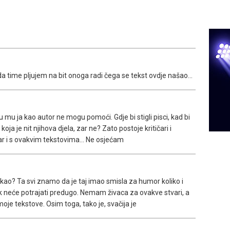
a time pljujem na bit onoga radi čega se tekst ovdje našao...
Tu mu ja kao autor ne mogu pomoći. Gdje bi stigli pisci, kad bi
ja je nit njihova djela, zar ne? Zato postoje kritičari i
tvar i s ovakvim tekstovima... Ne osjećam
zrekao? Ta svi znamo da je taj imao smisla za humor koliko i
ak neće potrajati predugo. Nemam živaca za ovakve stvari, a
je tekstove. Osim toga, tako je, svačija je