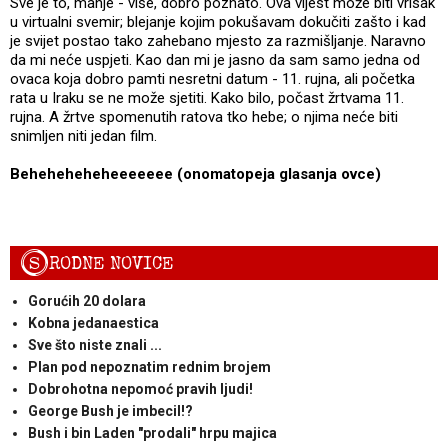
Sve je to, manje - više, dobro poznato. Ova vijest može biti vrisak
u virtualni svemir; blejanje kojim pokušavam dokučiti zašto i kad
je svijet postao tako zahebano mjesto za razmišljanje. Naravno
da mi neće uspjeti. Kao dan mi je jasno da sam samo jedna od
ovaca koja dobro pamti nesretni datum - 11. rujna, ali početka
rata u Iraku se ne može sjetiti. Kako bilo, počast žrtvama 11.
rujna. A žrtve spomenutih ratova tko hebe; o njima neće biti
snimljen niti jedan film.
Beheheheheheeeeeee (onomatopeja glasanja ovce)
S
RODNE NOVICE
Gorućih 20 dolara
Kobna jedanaestica
Sve što niste znali ...
Plan pod nepoznatim rednim brojem
Dobrohotna nepomoć pravih ljudi!
George Bush je imbecil!?
Bush i bin Laden "prodali" hrpu majica