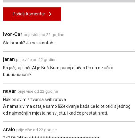
Pošalji komentar
Ivor-Car
prije više od 22 godine
Šta bi srali? Ja ne skontah ...
jaran
prije više od 22 godine
Ko jači,taj tlači. Al je Buš-Bum punoj ojačao.Pa da ne učini
buuuuuuuum?
navar
prije više od 22 godine
Naklon svim žrtvama svih ratova.
A nama živima ostaje samo iščekivanje kada će idiot otići s jednog
od najmoćnijih mjesta na svijetu. i kad će prestati srati.
sralo
prije više od 22 godine