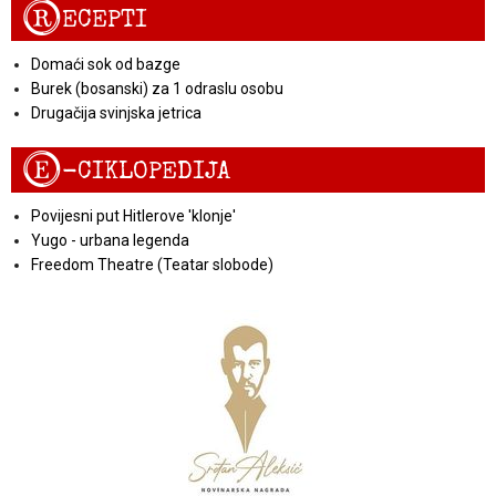
R
ECEPTI
Domaći sok od bazge
Burek (bosanski) za 1 odraslu osobu
Drugačija svinjska jetrica
E
-CIKLOPEDIJA
Povijesni put Hitlerove 'klonje'
Yugo - urbana legenda
Freedom Theatre (Teatar slobode)