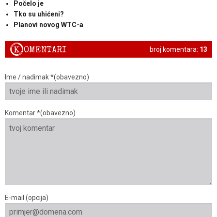
Počelo je
Tko su uhićeni?
Planovi novog WTC-a
K
OMENTARI
broj komentara:
13
Ime / nadimak *(obavezno)
Komentar *(obavezno)
E-mail (opcija)