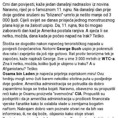
Crni dan povijesti, kaže jedan današnji nadnaslov iz novina.
Naravno, riječ je o famoznom 11. rujnu. Na današnji dan prije
dvije godine srušeni su "blizanci"-umrlo je nešto manje od 3
000 ljudi. Cijeli svijet se danas prisjeća jednog monstruoznog
plana koji je na žalost uspio. Da, 11. rujna, tko bi mogao
zaboraviti dan kad je Amerika postala ranjiva. A sjeća li se
netko, možda, dana kada je počeo napad na Irak? Teško.
Štošta se dogodilo nakon najvećeg terorističkog napada u
povijesti čovječanstva. Notorni
George Bush
uspio je pokrenuti
dva rata i zaprijetio da još nije gotovo. Rat protiv terorizma tek je
započeo, kaže najdraži George. Sve u ime 3 000 mrtvih iz
WTC-a
.
Zna li netko, možda, koliko ljudi je ubijeno u Iraku? A u
Afganistanu? Teško.
Osama bin Laden
je najveća prijetnja svjetskom miru! Ovu
tvrdnju mogli smo čuti barem nekoliko stotina puta u posljednje
dvije godine. Američka administracija se potrudila da dobro
zapamtimo koga se treba bojati. Naravno, obavezno su propustili
reći kako je Osamu proizvela "svemoćna"
CIA
. Propustili su
podsjetiti i da je američka administracija u prošlosti financirala
vjerske fanatike kako bi oslabila vlade u zemljama bogatim
naftom. Nabrajam dobro vam poznate stvari ne da bih vas
informirao, ili, ne daj bože, objasnio kako stoje stvari.