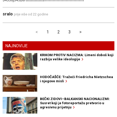
34356j345zerttttttttttttttrrrrrrrrrrrrrrrrrrrrrrrrrrrrrrr
sralo
prije više od 22 godine
<
1
2
3
>
NAJNOVIJE
KRIKOM PROTIV NACIZMA: Limeni doboš koji
razbija velike ideologije
HODOČAŠĆE: Tražeći Friedricha Nietzschea
i njegove misli
BEČKI ZIDOVI–BALKANSKI NACIONALIZMI:
Susret koji je fotoreportažu pretvorio u
agresivnu prijetnju