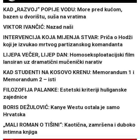
KAD „RAZVOJ“ POPIJE VODU: More pred kućom,
bazen u dvorištu, suša na vratima
VIKTOR IVANČIĆ: Nazad naši
INTERVENCIJA KOJA MIJENJA STVAR: Priča o Hodži
koji je izvukao mrtvog partizanskog komandanta
LIJEPA VEČER, LIJEP DAN: Homoseksploatacijski film
lansiran uz dramatični mučenički narativ
KAD STUDENTI NA KOSOVO KRENU: Memorandum 1 i
Memorandum 2 – isti
FILOZOFIJA PALANKE: Estetski kriteriji huliganske
zajednice
BORIS DEŽULOVIĆ: Kanye Westu ostala je samo
Hrvatska
„MALI ROMAN O TIŠINI“: Kaotična, zamršena i duboko
intimna knjiga