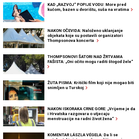
KAD „RAZVOJ“ POPIJE VODU: More pred
kućom, bazen u dvorištu, suša na vratima
NAKON OČEVIDA: Naloženo uklanjanje
objekata koje su postavili organizatori
Thompsonova koncerta
THOMPSONOVI ŠATORI NAD ŽRTVAMA
FAŠISTA: „Oni očito mogu raditi štogod žele“
ŽUTA PISMA: Kritički film koji nije mogao biti
snimljen u Turskoj
NAKON ISKORAKA CRNE GORE: „Vrijeme je da
i Hrvatska razgovara o utjecaju
menstruacije na radni život žena“
KOMENTAR LÁSZLA VÉGELA: Da li se