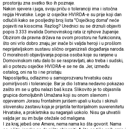
prostoriju zna svatko tko ih poznaje.
Nakon sjevera i juga, svoju priču o toleranciji ima i istočna
regija Hrvatske. Lege iz osječke HVIRDA-e su prije koji dan
odlučili kako se posljednji broj lista "Osječkog doma" neće
pojaviti na kioscima. Razlog? Urednici su se drznuli objaviti
popis 3.333 invalida Domovinskog rata iz njihove županije.
Obzirom da pravna država na ovom prostoru ne funkcionira,
što oni vrlo dobro znaju, jer inače bi valjda heroji i u prošlom
neprijateljskom sustavu slično organizirali događanja naroda.
O moralnosti objavljivanja popisa osoba koje su ranjene u
Domovinskom ratu dalo bi se raspravljati, ako treba i sudski,
ali o potezu osječke HVIDRA-e se ne da. Jer, između
ostalog, oni na to i ne pristaju.
Naposlijetku, odlazimo u samoprozvanu hrvatsku oazu
pomirljivosti i tolerancije. Bar je dio Istrana nedavno pokazao
zašto im se u grbu nalazi baš koza. Slikovito je to objasnila
grupica domoljubnih Umažana koji su onom slavnom i
opjevanom Jorasu frontalnim jurišem upali u kuću i skinuli
slovensku zastavu koja je prijetila teritorijalnom suverenitetu
Hrvatske, a prokletnika su naganjali uokolo. Nisu ga uhvatili
valjda jer su im bulje otežale od maligana.
I za kraj, jebeš one Amere, nema nama ko šta govorit. Nama