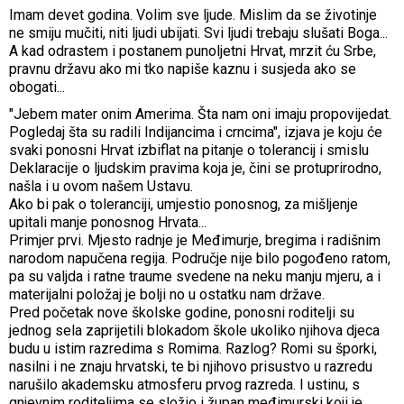
Imam devet godina. Volim sve ljude. Mislim da se životinje
ne smiju mučiti, niti ljudi ubijati. Svi ljudi trebaju slušati Boga...
A kad odrastem i postanem punoljetni Hrvat, mrzit ću Srbe,
pravnu državu ako mi tko napiše kaznu i susjeda ako se
obogati...
"Jebem mater onim Amerima. Šta nam oni imaju propovijedat.
Pogledaj šta su radili Indijancima i crncima", izjava je koju će
svaki ponosni Hrvat izbiflat na pitanje o tolerancij i smislu
Deklaracije o ljudskim pravima koja je, čini se protuprirodno,
našla i u ovom našem Ustavu.
Ako bi pak o toleranciji, umjestio ponosnog, za mišljenje
upitali manje ponosnog Hrvata...
Primjer prvi. Mjesto radnje je Međimurje, bregima i radišnim
narodom napučena regija. Područje nije bilo pogođeno ratom,
pa su valjda i ratne traume svedene na neku manju mjeru, a i
materijalni položaj je bolji no u ostatku nam države.
Pred početak nove školske godine, ponosni roditelji su
jednog sela zaprijetili blokadom škole ukoliko njihova djeca
budu u istim razredima s Romima. Razlog? Romi su šporki,
nasilni i ne znaju hrvatski, te bi njihovo prisustvo u razredu
narušilo akademsku atmosferu prvog razreda. I ustinu, s
gnjevnim roditeljima se složio i župan međimurski koji je