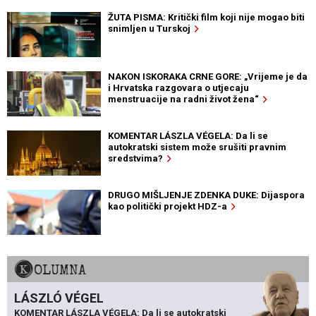
ŽUTA PISMA: Kritički film koji nije mogao biti
snimljen u Turskoj
NAKON ISKORAKA CRNE GORE: „Vrijeme je da
i Hrvatska razgovara o utjecaju
menstruacije na radni život žena“
KOMENTAR LÁSZLA VÉGELA: Da li se
autokratski sistem može srušiti pravnim
sredstvima?
DRUGO MIŠLJENJE ZDENKA DUKE: Dijaspora
kao politički projekt HDZ-a
KOLUMNA
LÁSZLÓ VÉGEL
KOMENTAR LÁSZLA VÉGELA: Da li se autokratski