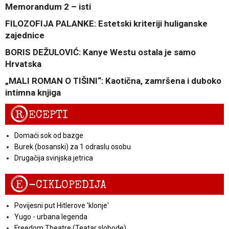
Memorandum 2 – isti
FILOZOFIJA PALANKE: Estetski kriteriji huliganske
zajednice
BORIS DEŽULOVIĆ: Kanye Westu ostala je samo
Hrvatska
„MALI ROMAN O TIŠINI“: Kaotična, zamršena i duboko
intimna knjiga
R
ECEPTI
Domaći sok od bazge
Burek (bosanski) za 1 odraslu osobu
Drugačija svinjska jetrica
E
-CIKLOPEDIJA
Povijesni put Hitlerove 'klonje'
Yugo - urbana legenda
Freedom Theatre (Teatar slobode)