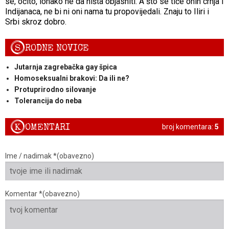
se, očito, ionako ne da ništa objasniti. A što se tiče onih crnja i
Indijanaca, ne bi ni oni nama tu propovijedali. Znaju to Iliri i
Srbi skroz dobro.
S
RODNE NOVICE
Jutarnja zagrebačka gay špica
Homoseksualni brakovi: Da ili ne?
Protuprirodno silovanje
Tolerancija do neba
K
OMENTARI
broj komentara:
5
Ime / nadimak *(obavezno)
Komentar *(obavezno)