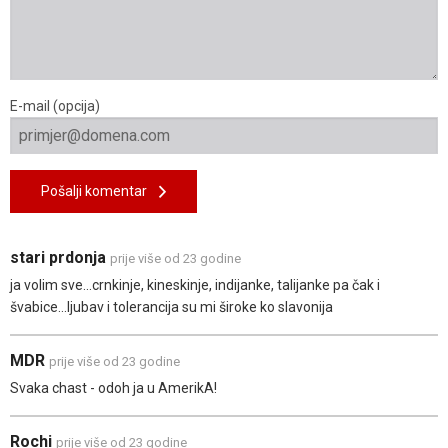
E-mail (opcija)
Pošalji komentar
stari prdonja
prije više od 23 godine
ja volim sve...crnkinje, kineskinje, indijanke, talijanke pa čak i
švabice...ljubav i tolerancija su mi široke ko slavonija
MDR
prije više od 23 godine
Svaka chast - odoh ja u AmerikA!
Rochi
prije više od 23 godine