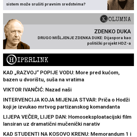
sistem može srušiti pravnim sredstvima?
KOLUMNA
ZDENKO DUKA
DRUGO MIŠLJENJE ZDENKA DUKE: Dijaspora kao
politički projekt HDZ-a
H
IPERLINK
KAD „RAZVOJ“ POPIJE VODU: More pred kućom,
bazen u dvorištu, suša na vratima
VIKTOR IVANČIĆ: Nazad naši
INTERVENCIJA KOJA MIJENJA STVAR: Priča o Hodži
koji je izvukao mrtvog partizanskog komandanta
LIJEPA VEČER, LIJEP DAN: Homoseksploatacijski film
lansiran uz dramatični mučenički narativ
KAD STUDENTI NA KOSOVO KRENU: Memorandum 1 i