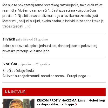
Ma nije to pokazatelj samo hrvatskog razmišljanja, tako cijeli svijet
razmišlja. Možemo samo reći "... čast izuzecima koji potvrđuju
pravilo ...". Nije bit u nacionalizmu nego u razlikama između ljudi.
Mater mu, pa ljudi su ljudi, svaka osoba je individua za sebe i tako je
treba i gledati ... :-(
silvach
prije više od 23 godine
dobro si to sve uklopio u jednu vijest, danasnji dan je pokazatelj
hrvatske mizerije, e jesmo jade
Ivor-Car
prije više od 23 godine
Znači počela je škola!
A Hrvati su najtolerantniji narod ne samo u Europi, nego ....
NAJNOVIJE
KRIKOM PROTIV NACIZMA: Limeni doboš koji
razbija velike ideologije