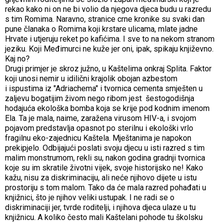
rekao kako ni on ne bi volio da njegova djeca budu u razredu
s tim Romima. Naravno, stranice crne kronike su svaki dan
pune članaka o Romima koji krstare ulicama, mlate jadne
Hrvate i utjeruju reket po kafićima. I sve to na nekom stranom
jeziku. Koji Međimurci ne kuže jer oni, ipak, spikaju književno.
Kaj no?
Drugi primjer je skroz južno, u Kaštelima onkraj Splita. Faktor
koji unosi nemir u idilični krajolik obojan azbestom
i ispustima iz "Adriachema" i tvornica cementa smješten u
zaljevu bogatijim živom nego ribom jest šestogodišnja
hodajuća ekološka bomba koja se krije pod kodnim imenom
Ela. Ta je mala, naime, zaražena virusom HIV-a, i svojom
pojavom predstavlja opasnot po sterilnu i ekološki vrlo
fragilnu eko-zajednicu Kaštela. Mještanima je napokon
prekipjelo. Odbijajući poslati svoju djecu u isti razred s tim
malim monstrumom, rekli su, nakon godina gradnji tvornica
koje su im skratile životni vijek, svoje historijsko ne! Kako
kažu, nisu za diskriminaciju, ali neće njihovo dijete u istu
prostoriju s tom malom. Tako da će mala razred pohađati u
knjižnici, što je njihov veliki ustupak. I ne radi se o
diskriminaciji jer, tvrde roditelji, i njihova djeca ulaze u tu
knjižnicu. A koliko često mali Kaštelani pohode tu školsku