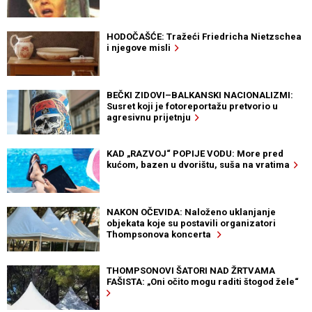
HODOČAŠĆE: Tražeći Friedricha Nietzschea
i njegove misli
BEČKI ZIDOVI–BALKANSKI NACIONALIZMI:
Susret koji je fotoreportažu pretvorio u
agresivnu prijetnju
KAD „RAZVOJ“ POPIJE VODU: More pred
kućom, bazen u dvorištu, suša na vratima
NAKON OČEVIDA: Naloženo uklanjanje
objekata koje su postavili organizatori
Thompsonova koncerta
THOMPSONOVI ŠATORI NAD ŽRTVAMA
FAŠISTA: „Oni očito mogu raditi štogod žele“