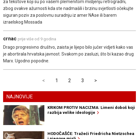
za tekstove koji su po vašem plemenitom mišljenju retrogradni,
zbog ovakve ažurnosti kda ste nadmašili i brzinu svjetlosti očekujte
siguran poziv za poslovnu suradnju iz amer NAse ili barem
izraelskog Mossada
crnac
prije više od 9 godina
Drago progresivno društvo, zaista je lijepo bilo jučer vidjeti kako vas
je abortirala hrvatska javnost. Svakom po zasluzi, što bi kazao drug
Marx. Ugodno popodne.
<
1
2
3
>
NAJNOVIJE
KRIKOM PROTIV NACIZMA: Limeni doboš koji
razbija velike ideologije
HODOČAŠĆE: Tražeći Friedricha Nietzschea
i njegove misli