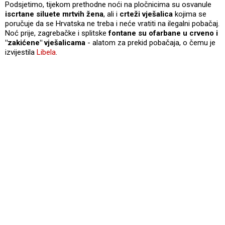
Podsjetimo, tijekom prethodne noći na pločnicima su osvanule
iscrtane siluete mrtvih žena
, ali i
crteži vješalica
kojima se
poručuje da se Hrvatska ne treba i neće vratiti na ilegalni pobačaj.
Noć prije, zagrebačke i splitske
fontane su ofarbane u crveno i
"zakićene" vješalicama
- alatom za prekid pobačaja, o čemu je
izvijestila
Libela
.