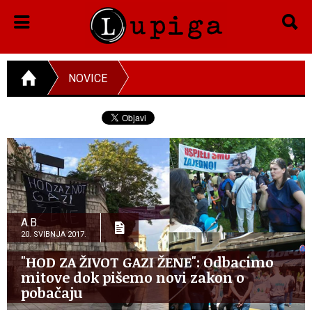
NOVICE
A.B.
20. SVIBNJA 2017.
"HOD ZA ŽIVOT GAZI ŽENE": Odbacimo
mitove dok pišemo novi zakon o
pobačaju