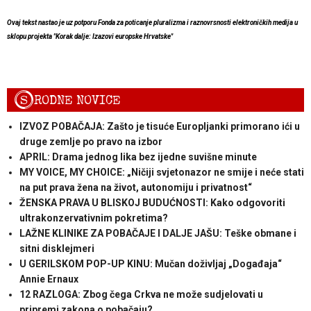
Ovaj tekst nastao je uz potporu Fonda za poticanje pluralizma i raznovrsnosti elektroničkih medija u
sklopu projekta "Korak dalje: Izazovi europske Hrvatske"
S
RODNE NOVICE
IZVOZ POBAČAJA: Zašto je tisuće Europljanki primorano ići u
druge zemlje po pravo na izbor
APRIL: Drama jednog lika bez ijedne suvišne minute
MY VOICE, MY CHOICE: „Ničiji svjetonazor ne smije i neće stati
na put prava žena na život, autonomiju i privatnost“
ŽENSKA PRAVA U BLISKOJ BUDUĆNOSTI: Kako odgovoriti
ultrakonzervativnim pokretima?
LAŽNE KLINIKE ZA POBAČAJE I DALJE JAŠU: Teške obmane i
sitni disklejmeri
U GERILSKOM POP-UP KINU: Mučan doživljaj „Događaja“
Annie Ernaux
12 RAZLOGA: Zbog čega Crkva ne može sudjelovati u
pripremi zakona o pobačaju?