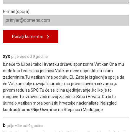
E-mail (opcija)
Pošalji komentar
xyx
prije više od 9 godina
b,neće to ići baš tako.Hrvatsku državu sponzorira Vatikan.Ona mu
dođe kao federalna jedinica.Vatikan neće dopustiti da islam
zadominira.Tu Vatikan ima podršku EU.Zato je izglednija opcija da
će Vatikan dalje razvijati suradnju sa pravoslavnim crkvama ,u
prvom redu sa SPC.Tu će se ići na ujedinjavanje ,koliko je to
moguće.To izravno vodi novoj zajednici Srba i Hrvata..Da bi to
štimalo,Vatikan mora poništiti hrvatske nacionaliste..Naizgled
kontradiktorno?Nije.Osvrni se na Stepinca i Međugorje.
b
prije više od 9 godina