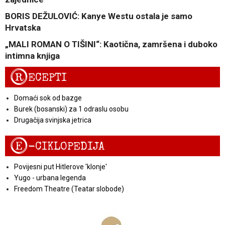
BORIS DEŽULOVIĆ: Kanye Westu ostala je samo
Hrvatska
„MALI ROMAN O TIŠINI“: Kaotična, zamršena i duboko
intimna knjiga
R
ECEPTI
Domaći sok od bazge
Burek (bosanski) za 1 odraslu osobu
Drugačija svinjska jetrica
E
-CIKLOPEDIJA
Povijesni put Hitlerove 'klonje'
Yugo - urbana legenda
Freedom Theatre (Teatar slobode)