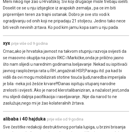
Meni nikog nije zao u Hrvatskoj. Svi koji drugacije misle trebaju iseliti.
Doselit ce se u nju izbjeglice iz arapskih zemalja , pa ce im biti
pripremljen teren za trajni ostanak. Dobro je sve sto vodi k
ogradjivanju od onih koji ne pripadaju 21 stoljecu. Jedino tako nece
biti vecih nevinih zrtava. Ko pod kim jamu kopa sam u nju pada.
xyx
prije više od 9 godina
Crnac,ako je hrvatska javnost na takvom stupnju razvoja svijesti da
se masovno okuplja na poziv RKC i Markičke,onda je prilično jasno
što nam slijedi u narednim godinama.Iseljavanje .Nekad su ispitivači
javnog rasploženja rata u RH ,angažirali HSP,Paragu itd..pa kad bi
vidili da ovi mogu mobilizirati stotine tisuća ljudi,naredba imperijala
je bila -neka još žešće krvare!!!Danas ispituju stupanj narodne
zrelosti i svijesti..Ako je narod klerotalibaniziran, a nažalost jest,onda
mu slijedi daljnja pacifikacija i raseljavanje...Nije da narod to ne
zaslužuje,nego mi je žao kolateralnih žrtava.
alibaba i 40 hajduka
prije više od 9 godina
Sve čestitke redakciji destruktivnog portala lupiga, u brzini brisanja