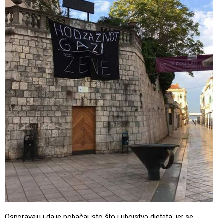
Osporavaju i da je pobačaj isto što i ubojstvo djeteta, jer se