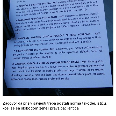
Zagovor da priziv savjesti treba postati norma također, ističu,
kosi se sa slobodom žene i prava pacijentica.