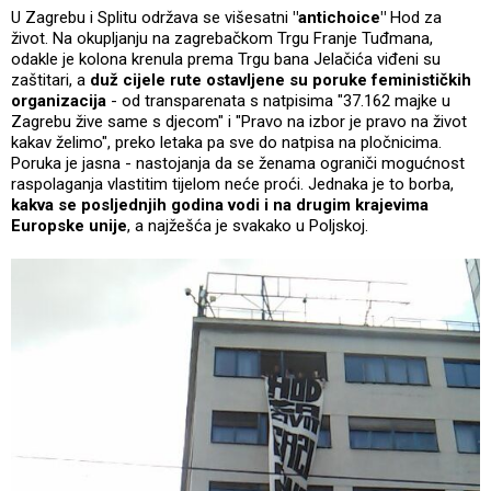
U Zagrebu i Splitu održava se višesatni
"antichoice"
Hod za
život. Na okupljanju na zagrebačkom Trgu Franje Tuđmana,
odakle je kolona krenula prema Trgu bana Jelačića viđeni su
zaštitari, a
duž cijele rute ostavljene su poruke feminističkih
organizacija
- od transparenata s natpisima "37.162 majke u
Zagrebu žive same s djecom" i "Pravo na izbor je pravo na život
kakav želimo", preko letaka pa sve do natpisa na pločnicima.
Poruka je jasna - nastojanja da se ženama ograniči mogućnost
raspolaganja vlastitim tijelom neće proći. Jednaka je to borba,
kakva se posljednjih godina vodi i na drugim krajevima
Europske unije
, a najžešća je svakako u Poljskoj.