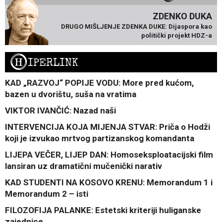
ZDENKO DUKA
DRUGO MIŠLJENJE ZDENKA DUKE: Dijaspora kao
politički projekt HDZ-a
H
IPERLINK
KAD „RAZVOJ“ POPIJE VODU: More pred kućom,
bazen u dvorištu, suša na vratima
VIKTOR IVANČIĆ: Nazad naši
INTERVENCIJA KOJA MIJENJA STVAR: Priča o Hodži
koji je izvukao mrtvog partizanskog komandanta
LIJEPA VEČER, LIJEP DAN: Homoseksploatacijski film
lansiran uz dramatični mučenički narativ
KAD STUDENTI NA KOSOVO KRENU: Memorandum 1 i
Memorandum 2 – isti
FILOZOFIJA PALANKE: Estetski kriteriji huliganske
zajednice