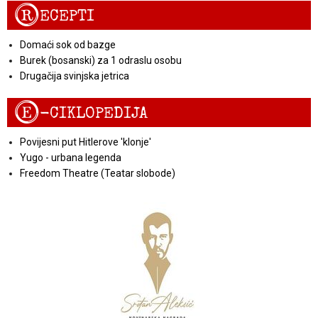
R
ECEPTI
Domaći sok od bazge
Burek (bosanski) za 1 odraslu osobu
Drugačija svinjska jetrica
E
-CIKLOPEDIJA
Povijesni put Hitlerove 'klonje'
Yugo - urbana legenda
Freedom Theatre (Teatar slobode)