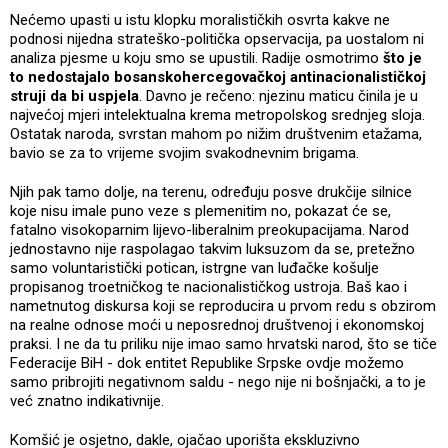
Nećemo upasti u istu klopku moralističkih osvrta kakve ne
podnosi nijedna strateško-politička opservacija, pa uostalom ni
analiza pjesme u koju smo se upustili. Radije osmotrimo
što je
to nedostajalo bosanskohercegovačkoj antinacionalističkoj
struji da bi uspjela
. Davno je rečeno: njezinu maticu činila je u
najvećoj mjeri intelektualna krema metropolskog srednjeg sloja.
Ostatak naroda, svrstan mahom po nižim društvenim etažama,
bavio se za to vrijeme svojim svakodnevnim brigama.
Njih pak tamo dolje, na terenu, određuju posve drukčije silnice
koje nisu imale puno veze s plemenitim no, pokazat će se,
fatalno visokoparnim lijevo-liberalnim preokupacijama. Narod
jednostavno nije raspolagao takvim luksuzom da se, pretežno
samo voluntaristički potican, istrgne van luđačke košulje
propisanog troetničkog te nacionalističkog ustroja. Baš kao i
nametnutog diskursa koji se reproducira u prvom redu s obzirom
na realne odnose moći u neposrednoj društvenoj i ekonomskoj
praksi. I ne da tu priliku nije imao samo hrvatski narod, što se tiče
Federacije BiH - dok entitet Republike Srpske ovdje možemo
samo pribrojiti negativnom saldu - nego nije ni bošnjački, a to je
već znatno indikativnije.
Komšić je osjetno, dakle, ojačao uporišta ekskluzivno