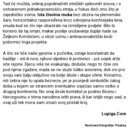
Tad će možda, onkraj pojedinačnih etničkih vjekovnih snova, i s
ostvarenom jednakopravnošću etnija, u fokus doći ono što je
zajedničko svima.
Ista životna muka
bez obzira na plemenske
šare, horizontalno raspoređena kroz odvojena konfesijska lena,
onuda kud se zlo nije obaziralo na izmišljene podjele. Bilo bi
korisno da taj smjer, makar poslije urušavanja šuplje nade sa
Željkom Komšićem, u obzir uzmu i antinacionalistički bivši
pobornici toga projekta.
A što se tiče naše pjesme s početka, ostaje konstatirati da
hadžije - isti ili novi, njihovi sljednici ili protivnici - još uvijek drže
iste rejone. Djecu više ne evakuiraju, doduše, nego to čine oni
pod njima zgaženi, mada se ne služe toliko avionima, dok ovi prvi
svoju vani šalju isključivo na bolje škole i skupe izlete. Konačno,
niti zebra nije tu upala bezveze, jer je posrijedi simbolički zalog
doba u kojem se strancem eventualno osjećao samo netko s
drugog kontinenta. No onaj široki kontekst je podnio Bosnu i
Hercegovinu s trima narodima istih prava, ili bar istijih nego sad, a
ovaj uži tek mora sam iznaći svoj pristali kroj.
Lupiga.Com
Naslovna fotografija: Pixabay