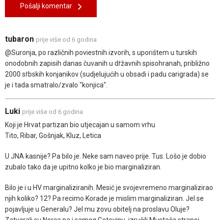
Pošalji komentar
tubaron
prije više od 6 godina
@Suronja, po različnih poviestnih izvorih, s uporištem u turskih
onodobnih zapisih danas čuvanih u dṙžavnih spisohranah, približno
2000 sṙbskih konjanikov (sudjelujućih u obsadi i padu carigrada) se
je i tada smatralo/zvalo "konjica".
Luki
prije više od 6 godina
Koji je Hrvat partizan bio utjecajan u samom vrhu
Tito, Ribar, Gošnjak, Kluz, Letica
U JNA kasnije? Pa bilo je. Neke sam naveo prije. Tus. Lošo je dobio
zubalo tako da je upitno kolko je bio marginaliziran.
Bilo je i u HV marginaliziranih. Mesić je svojevremeno marginalizirao
njih koliko? 12? Pa recimo Korade je mislim marginaliziran. Jel se
pojavljuje u Generalu? Jel mu zovu obitelj na proslavu Oluje?
Zatvarali su Norca pa i samog Gotovinu, izručili Mustača stranoj