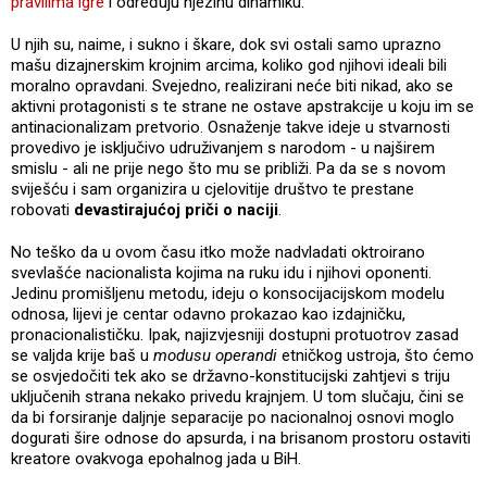
pravilima igre
i određuju njezinu dinamiku.
U njih su, naime, i sukno i škare, dok svi ostali samo uprazno
mašu dizajnerskim krojnim arcima, koliko god njihovi ideali bili
moralno opravdani. Svejedno, realizirani neće biti nikad, ako se
aktivni protagonisti s te strane ne ostave apstrakcije u koju im se
antinacionalizam pretvorio. Osnaženje takve ideje u stvarnosti
provedivo je isključivo udruživanjem s narodom - u najširem
smislu - ali ne prije nego što mu se približi. Pa da se s novom
sviješću i sam organizira u cjelovitije društvo te prestane
robovati
devastirajućoj priči o naciji
.
No teško da u ovom času itko može nadvladati oktroirano
svevlašće nacionalista kojima na ruku idu i njihovi oponenti.
Jedinu promišljenu metodu, ideju o konsocijacijskom modelu
odnosa, lijevi je centar odavno prokazao kao izdajničku,
pronacionalističku. Ipak, najizvjesniji dostupni protuotrov zasad
se valjda krije baš u
modusu operandi
etničkog ustroja, što ćemo
se osvjedočiti tek ako se državno-konstitucijski zahtjevi s triju
uključenih strana nekako privedu krajnjem. U tom slučaju, čini se
da bi forsiranje daljnje separacije po nacionalnoj osnovi moglo
dogurati šire odnose do apsurda, i na brisanom prostoru ostaviti
kreatore ovakvoga epohalnog jada u BiH.