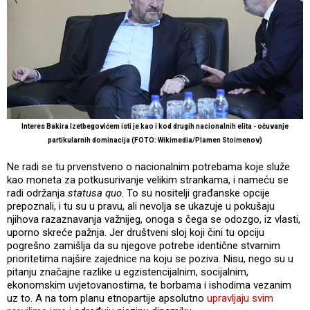
Interes Bakira Izetbegovićem isti je kao i kod drugih nacionalnih elita - očuvanje
partikularnih dominacija (FOTO: Wikimedia/Plamen Stoimenov)
Ne radi se tu prvenstveno o nacionalnim potrebama koje služe
kao moneta za potkusurivanje velikim strankama, i nameću se
radi održanja
statusa quo
. To su nositelji građanske opcije
prepoznali, i tu su u pravu, ali nevolja se ukazuje u pokušaju
njihova razaznavanja važnijeg, onoga s čega se odozgo, iz vlasti,
uporno skreće pažnja. Jer društveni sloj koji čini tu opciju
pogrešno zamišlja da su njegove potrebe identične stvarnim
prioritetima najšire zajednice na koju se poziva. Nisu, nego su u
pitanju značajne razlike u egzistencijalnim, socijalnim,
ekonomskim uvjetovanostima, te borbama i ishodima vezanim
uz to. A na tom planu etnopartije apsolutno
upravljaju svim