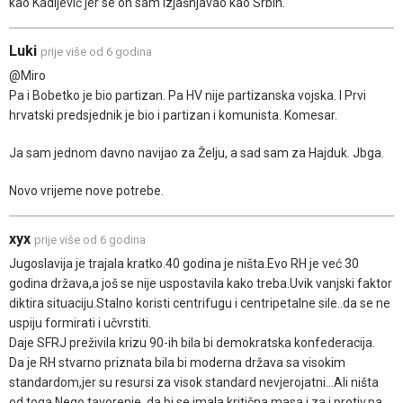
kao Kadijević jer se on sam izjašnjavao kao Srbin.
Luki
prije više od 6 godina
@Miro
Pa i Bobetko je bio partizan. Pa HV nije partizanska vojska. I Prvi
hrvatski predsjednik je bio i partizan i komunista. Komesar.
Ja sam jednom davno navijao za Želju, a sad sam za Hajduk. Jbga.
Novo vrijeme nove potrebe.
xyx
prije više od 6 godina
Jugoslavija je trajala kratko.40 godina je ništa.Evo RH je već 30
godina država,a još se nije uspostavila kako treba.Uvik vanjski faktor
diktira situaciju.Stalno koristi centrifugu i centripetalne sile..da se ne
uspiju formirati i učvrstiti.
Daje SFRJ preživila krizu 90-ih bila bi demokratska konfederacija.
Da je RH stvarno priznata bila bi moderna država sa visokim
standardom,jer su resursi za visok standard nevjerojatni...Ali ništa
od toga.Nego tavorenje ,da bi se imala kritična masa i za i protiv,pa