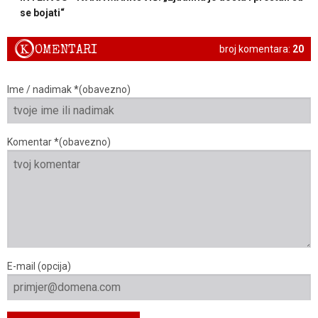
se bojati“
K
OMENTARI
broj komentara:
20
Ime / nadimak *(obavezno)
Komentar *(obavezno)
E-mail (opcija)