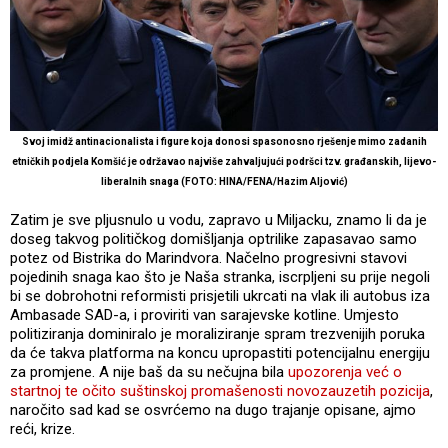
Svoj imidž antinacionalista i figure koja donosi spasonosno rješenje mimo zadanih
etničkih podjela Komšić je održavao najviše zahvaljujući podršci tzv. građanskih, lijevo-
liberalnih snaga (FOTO: HINA/FENA/Hazim Aljović)
Zatim je sve pljusnulo u vodu, zapravo u Miljacku, znamo li da je
doseg takvog političkog domišljanja optrilike zapasavao samo
potez od Bistrika do Marindvora. Načelno progresivni stavovi
pojedinih snaga kao što je Naša stranka, iscrpljeni su prije negoli
bi se dobrohotni reformisti prisjetili ukrcati na vlak ili autobus iza
Ambasade SAD-a, i proviriti van sarajevske kotline. Umjesto
politiziranja dominiralo je moraliziranje spram trezvenijih poruka
da će takva platforma na koncu upropastiti potencijalnu energiju
za promjene. A nije baš da su nečujna bila
upozorenja već o
startnoj te očito suštinskoj promašenosti novozauzetih pozicija
,
naročito sad kad se osvrćemo na dugo trajanje opisane, ajmo
reći, krize.