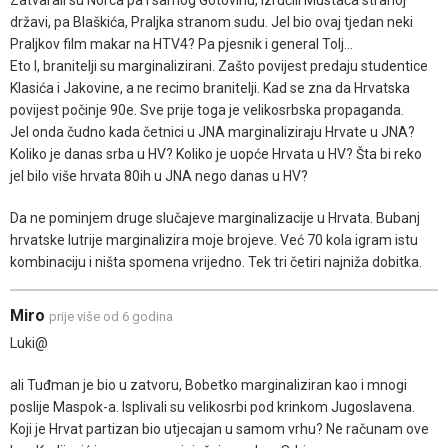
državi, pa Blaškića, Praljka stranom sudu. Jel bio ovaj tjedan neki
Praljkov film makar na HTV4? Pa pjesnik i general Tolj...
Eto l, branitelji su marginalizirani. Zašto povijest predaju studentice
Klasića i Jakovine, a ne recimo branitelji. Kad se zna da Hrvatska
povijest počinje 90e. Sve prije toga je velikosrbska propaganda.
Jel onda čudno kada četnici u JNA marginaliziraju Hrvate u JNA?
Koliko je danas srba u HV? Koliko je uopće Hrvata u HV? Šta bi reko
jel bilo više hrvata 80ih u JNA nego danas u HV?
Da ne pominjem druge slučajeve marginalizacije u Hrvata. Bubanj
hrvatske lutrije marginalizira moje brojeve. Već 70 kola igram istu
kombinaciju i ništa spomena vrijedno. Tek tri četiri najniža dobitka.
Miro
prije više od 6 godina
Luki@
ali Tuđman je bio u zatvoru, Bobetko marginaliziran kao i mnogi
poslije Maspok-a. Isplivali su velikosrbi pod krinkom Jugoslavena.
Koji je Hrvat partizan bio utjecajan u samom vrhu? Ne računam ove