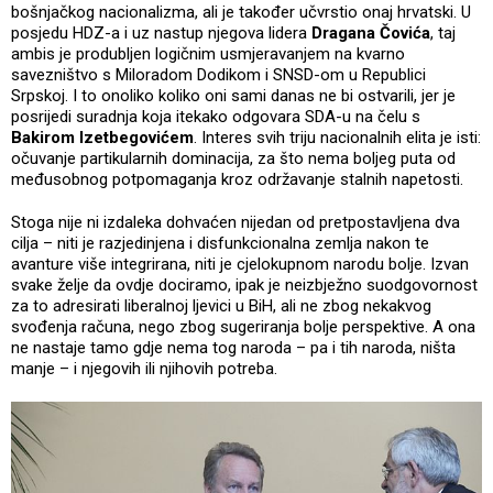
bošnjačkog nacionalizma, ali je također učvrstio onaj hrvatski. U
posjedu HDZ-a i uz nastup njegova lidera
Dragana Čovića
, taj
ambis je produbljen logičnim usmjeravanjem na kvarno
savezništvo s Miloradom Dodikom i SNSD-om u Republici
Srpskoj. I to onoliko koliko oni sami danas ne bi ostvarili, jer je
posrijedi suradnja koja itekako odgovara SDA-u na čelu s
Bakirom Izetbegovićem
. Interes svih triju nacionalnih elita je isti:
očuvanje partikularnih dominacija, za što nema boljeg puta od
međusobnog potpomaganja kroz održavanje stalnih napetosti.
Stoga nije ni izdaleka dohvaćen nijedan od pretpostavljena dva
cilja – niti je razjedinjena i disfunkcionalna zemlja nakon te
avanture više integrirana, niti je cjelokupnom narodu bolje. Izvan
svake želje da ovdje dociramo, ipak je neizbježno suodgovornost
za to adresirati liberalnoj ljevici u BiH, ali ne zbog nekakvog
svođenja računa, nego zbog sugeriranja bolje perspektive. A ona
ne nastaje tamo gdje nema tog naroda – pa i tih naroda, ništa
manje – i njegovih ili njihovih potreba.