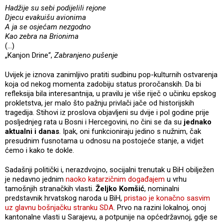
Hadžije su sebi podijelili rejone
Djecu evakuišu avionima
A ja se osjećam nezgodno
Kao zebra na Brionima
(...)
„Kanjon Drine“,
Zabranjeno pušenje
Uvijek je iznova zanimljivo pratiti sudbinu pop-kulturnih ostvarenja
koja od nekog momenta zadobiju status proročanskih. Da bi
refleksija bila interesantnija, u pravilu je više riječ o učinku epskog
prokletstva, jer malo što pažnju privlači jače od historijskih
tragedija. Stihovi iz proslova objavljeni su dvije i pol godine prije
posljednjeg rata u Bosni i Hercegovini, no čini se da su
jednako
aktualni i danas
. Ipak, oni funkcioniraju jedino s nužnim, čak
presudnim fusnotama u odnosu na postojeće stanje, a vidjet
ćemo i kako te dokle.
Sadašnji politički i, nerazdvojno, socijalni trenutak u BiH obilježen
je nedavno jednim
naoko katarzičnim događajem
u vrhu
tamošnjih stranačkih vlasti.
Željko Komšić
, nominalni
predstavnik hrvatskog naroda u BiH,
pristao je konačno sasvim
uz glavnu bošnjačku stranku SDA
. Prvo na razini lokalnoj, onoj
kantonalne vlasti u Sarajevu, a potpunije na općedržavnoj, gdje se