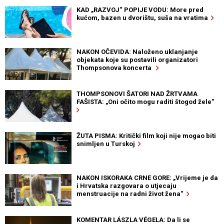
KAD „RAZVOJ“ POPIJE VODU: More pred
kućom, bazen u dvorištu, suša na vratima
NAKON OČEVIDA: Naloženo uklanjanje
objekata koje su postavili organizatori
Thompsonova koncerta
THOMPSONOVI ŠATORI NAD ŽRTVAMA
FAŠISTA: „Oni očito mogu raditi štogod žele“
ŽUTA PISMA: Kritički film koji nije mogao biti
snimljen u Turskoj
NAKON ISKORAKA CRNE GORE: „Vrijeme je da
i Hrvatska razgovara o utjecaju
menstruacije na radni život žena“
KOMENTAR LÁSZLA VÉGELA: Da li se