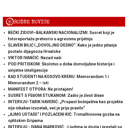
S
RODNE NOVICE
BEČKI ZIDOVI–BALKANSKI NACIONALIZMI: Susret koji je
fotoreportažu pretvorio u agresivnu prijetnju
SLAVEN BILIĆ I „DOVOLJNO DESNO“: Kako je jedno pitanje
postalo dijagnoza Hrvatske
VIKTOR IVANČIĆ: Nazad naši
POD PRITISKOM: Školstvo u doba domoljubne histerije i
umjetne inteligencije
KAD STUDENTI NA KOSOVO KRENU: Memorandum 1 i
Memorandum 2 – isti
MANIFEST OTPORA: Ne pristajem!
SUSRET S FEĐOM ŠTUKANOM: Zašto je život divan
INTERVJU-TARIK HAVERIĆ: „Propast bošnjaštva kao projekta
nije nikakav izuzetak, već je prije pravilo“
„AJMO USTAŠE“ I POZLAĆENI KIČ: Trimalhionova gozba na
splitskim Gripama
INTERVJU - IVANA MARKOVIĆ: „Ljudima je dosta i prestali su