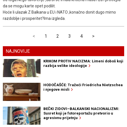
da se mogu karte opet podilit.
Hoće li ulazak Z Balkana u EU i NATO ,konačno donit dugo mirno
razdoblje i prosperitet?Ima izgleda.
<
1
2
3
4
>
NAJNOVIJE
KRIKOM PROTIV NACIZMA: Limeni doboš koji
razbija velike ideologije
HODOČAŠĆE: Tražeći Friedricha Nietzschea
i njegove misli
BEČKI ZIDOVI–BALKANSKI NACIONALIZMI:
Susret koji je fotoreportažu pretvorio u
agresivnu prijetnju