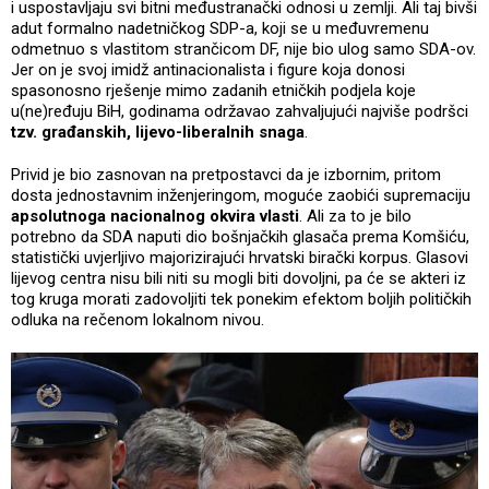
i uspostavljaju svi bitni međustranački odnosi u zemlji. Ali taj bivši
adut formalno nadetničkog SDP-a, koji se u međuvremenu
odmetnuo s vlastitom strančicom DF, nije bio ulog samo SDA-ov.
Jer on je svoj imidž antinacionalista i figure koja donosi
spasonosno rješenje mimo zadanih etničkih podjela koje
u(ne)ređuju BiH, godinama održavao zahvaljujući najviše podršci
tzv. građanskih, lijevo-liberalnih snaga
.
Privid je bio zasnovan na pretpostavci da je izbornim, pritom
dosta jednostavnim inženjeringom, moguće zaobići supremaciju
apsolutnoga nacionalnog okvira vlasti
. Ali za to je bilo
potrebno da SDA naputi dio bošnjačkih glasača prema Komšiću,
statistički uvjerljivo majorizirajući hrvatski birački korpus. Glasovi
lijevog centra nisu bili niti su mogli biti dovoljni, pa će se akteri iz
tog kruga morati zadovoljiti tek ponekim efektom boljih političkih
odluka na rečenom lokalnom nivou.