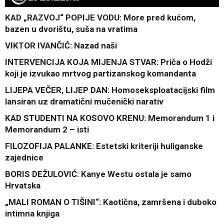
KAD „RAZVOJ“ POPIJE VODU: More pred kućom,
bazen u dvorištu, suša na vratima
VIKTOR IVANČIĆ: Nazad naši
INTERVENCIJA KOJA MIJENJA STVAR: Priča o Hodži
koji je izvukao mrtvog partizanskog komandanta
LIJEPA VEČER, LIJEP DAN: Homoseksploatacijski film
lansiran uz dramatični mučenički narativ
KAD STUDENTI NA KOSOVO KRENU: Memorandum 1 i
Memorandum 2 – isti
FILOZOFIJA PALANKE: Estetski kriteriji huliganske
zajednice
BORIS DEŽULOVIĆ: Kanye Westu ostala je samo
Hrvatska
„MALI ROMAN O TIŠINI“: Kaotična, zamršena i duboko
intimna knjiga