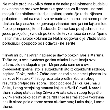
Ne može proći nekoliko dana a da neka polupismena budala u
novinama ne prozove hrvatske građane za lijenost i notorni
manjak fleksibilnosti kad je u pitanju područje rada. Njihova
polupismenost na ovu tezu ne nadolazi sama, oni samo prate
diskurs koji snažno zagovaraju vlasnici medija i ini tajkuni, kao
što je, primjerice, Emil Tedeschi. On se kao posljednji u nizu,
jučer, prekjučer javnosti požalio da Hrvati neće da rade. Njemu
i sličnima u svojoj kolumni za Net.hr odgovorio je Vlado Bulić,
poručujući, gospodo poslodavci - ne serite!
"Hrvati mi idu na jetra", napisao je davno pokojni
Boris Maruna
.
Teško se, u ovih dvadeset godina otkako Hrvati imaju svoju
državu, bilo ne slagati s njim. Milijun puta sam se u ovih
dvadesetak godina, što iz subjektivnih što iz objektivnih razloga,
zapitao: "Bože, zašto? Zašto sam se rodio na parceli planeta koji
se zove Hrvatska?" I zbog rezultata prošlih izbora, i zbog
rezultata pretprošlih izbora, i zbog pobjede
Željka Keruma
u
Splitu, i zbog herojskog statusa koji su uživali
Glavaš
,
Norac
i
slični, i zbog statusa koji Crkva u Hrvata uživa, i zbog toga što
27,1% srednjoškolaca misli da NDH nije bila fašistička tvorevina
dok ih skoro pola o tome nema nikakav stav, i tako dalje, i tome
slično.