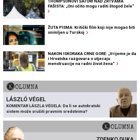
THOMPSONOVI ŠATORI NAD ŽRTVAMA
FAŠISTA: „Oni očito mogu raditi štogod žele“
ŽUTA PISMA: Kritički film koji nije mogao biti
snimljen u Turskoj
NAKON ISKORAKA CRNE GORE: „Vrijeme je da
i Hrvatska razgovara o utjecaju
menstruacije na radni život žena“
KOLUMNA
LÁSZLÓ VÉGEL
KOMENTAR LÁSZLA VÉGELA: Da li se autokratski
sistem može srušiti pravnim sredstvima?
KOLUMNA
ZDENKO DUKA