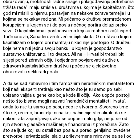
obrazovanju, mobilnosti radne snage i prilagođavanju potrebama
tržišta rada" imaju smisla u društvima u kojima je kapitalizam, što
god mi mislili o njemu, postavljen na nekakve zdrave temelje i u
kojima se nekakav red zna. Mi pričamo o društvu premreženom
korupcijom u kojem se i do posla noćnog portira dolazi preko
veze. O kapitalistima i poslodavcima koji su mahom izašli ispod
Tuđmanovih, Sanaderovih ili već nečijih skuta. O društvu u kojem
kapitalizam o kojem oni mantraju nikad nije postojao. O društvu
koje nema niti jednu svoju banku i u kojem je gospodarstvo
sustavno uništavano. I to dvaput. Ali ne – Hrvati bi trebali biti
slijepi pored zdravih očiju i odjednom povjerovati da žive u
zdravom kapitalističkom društvu i početi se cjeloživotno
obrazovati i seliti radi posla.
A da se sad zabavimo i tim famoznim neradničkim mentalitetom
koji naši eksperti tretiraju kao nešto što je tu samo po sebi,
upisano valjda u gene kao boja kože ili očiju. Ako uopće postoji
nešto što bismo mogli nazvati "neradnički mentalitet Hrvata",
onda to nije tu samo po sebi, nego je stvoreno. Stvoreno time
što se, recimo, branitelje ni na koji način nije stimuliralo da se
nakon rata zapošljavaju, ako se uopće imalo gdje, nego se od
njih stvorila glasačka mašinerija financirana iz proračuna. Zato
što se ljude koji su ostali bez posla, a poradi genijalno izvedene
pretvorbe i privatizacije, slalo u prijevremene mirovine pa se i od