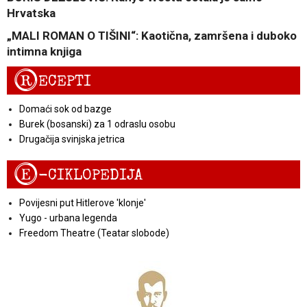
Hrvatska
„MALI ROMAN O TIŠINI“: Kaotična, zamršena i duboko
intimna knjiga
R
ECEPTI
Domaći sok od bazge
Burek (bosanski) za 1 odraslu osobu
Drugačija svinjska jetrica
E
-CIKLOPEDIJA
Povijesni put Hitlerove 'klonje'
Yugo - urbana legenda
Freedom Theatre (Teatar slobode)