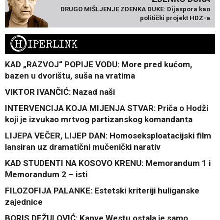
DRUGO MIŠLJENJE ZDENKA DUKE: Dijaspora kao
politički projekt HDZ-a
H
IPERLINK
KAD „RAZVOJ“ POPIJE VODU: More pred kućom,
bazen u dvorištu, suša na vratima
VIKTOR IVANČIĆ: Nazad naši
INTERVENCIJA KOJA MIJENJA STVAR: Priča o Hodži
koji je izvukao mrtvog partizanskog komandanta
LIJEPA VEČER, LIJEP DAN: Homoseksploatacijski film
lansiran uz dramatični mučenički narativ
KAD STUDENTI NA KOSOVO KRENU: Memorandum 1 i
Memorandum 2 – isti
FILOZOFIJA PALANKE: Estetski kriteriji huliganske
zajednice
BORIS DEŽULOVIĆ: Kanye Westu ostala je samo