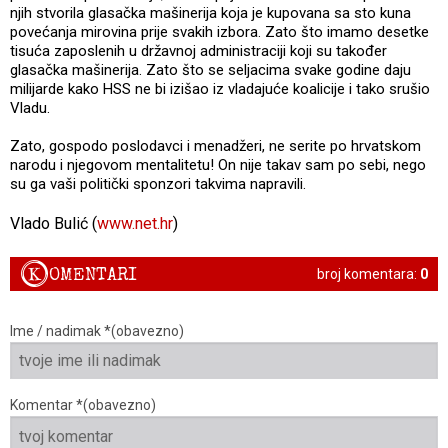
njih stvorila glasačka mašinerija koja je kupovana sa sto kuna
povećanja mirovina prije svakih izbora. Zato što imamo desetke
tisuća zaposlenih u državnoj administraciji koji su također
glasačka mašinerija. Zato što se seljacima svake godine daju
milijarde kako HSS ne bi izišao iz vladajuće koalicije i tako srušio
Vladu.
Zato, gospodo poslodavci i menadžeri, ne serite po hrvatskom
narodu i njegovom mentalitetu! On nije takav sam po sebi, nego
su ga vaši politički sponzori takvima napravili.
Vlado Bulić (
www.net.hr
)
K
OMENTARI
broj komentara:
0
Ime / nadimak *(obavezno)
Komentar *(obavezno)