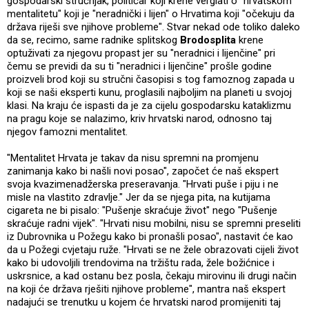
gospodarski stručnjak, političar koji krene verglati o "hrvatskom
mentalitetu" koji je "neradnički i lijen" o Hrvatima koji "očekuju da
država riješi sve njihove probleme". Stvar nekad ode toliko daleko
da se, recimo, same radnike splitskog
Brodosplita
krene
optuživati za njegovu propast jer su "neradnici i lijenčine" pri
čemu se previdi da su ti "neradnici i lijenčine" prošle godine
proizveli brod koji su stručni časopisi s tog famoznog zapada u
koji se naši eksperti kunu, proglasili najboljim na planeti u svojoj
klasi. Na kraju će ispasti da je za cijelu gospodarsku kataklizmu
na pragu koje se nalazimo, kriv hrvatski narod, odnosno taj
njegov famozni mentalitet.
"Mentalitet Hrvata je takav da nisu spremni na promjenu
zanimanja kako bi našli novi posao", započet će naš ekspert
svoja kvazimenadžerska preseravanja. "Hrvati puše i piju i ne
misle na vlastito zdravlje." Jer da se njega pita, na kutijama
cigareta ne bi pisalo: "Pušenje skraćuje život" nego "Pušenje
skraćuje radni vijek". "Hrvati nisu mobilni, nisu se spremni preseliti
iz Dubrovnika u Požegu kako bi pronašli posao", nastavit će kao
da u Požegi cvjetaju ruže. "Hrvati se ne žele obrazovati cijeli život
kako bi udovoljili trendovima na tržištu rada, žele božićnice i
uskrsnice, a kad ostanu bez posla, čekaju mirovinu ili drugi način
na koji će država rješiti njihove probleme", mantra naš ekspert
nadajući se trenutku u kojem će hrvatski narod promijeniti taj