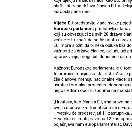
koje djeluju na sličan način kao što prim
službi interesa država članica EU-a djeluju
Europski parlament.
Vijeće EU
predstavlja vlade svake pojedi
Europski parlament
predstavlja stanovn
koji su obvezujući za svih 28 država čla
većine – to znači da se 55 posto država 
EU, mora složiti da bi neka odluka bila 
važnosti za države članice, uključujući pr
oporezivanje, mogu biti donesene sam
Važnost Europskog parlamenta je u tome š
te promiče manjinska stajališta. Ako je p
čije članove imenuju nacionalne vlade, d
uvrsti u formalnu proceduru donošenja o
neposrednim općim izborima na mandat
„Hrvatska, kao članica EU, ima pravo na 
svojih stanovnika. Trenutačno se u Europ
Hrvatsku će predstavljati 11 zastupnika. A
Hrvatska će imati pravo na 12 zastupnika
pojašnjava nam europarlamentarac
Davo