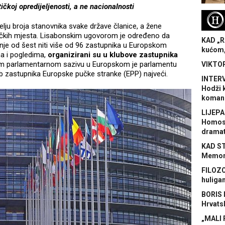
ičkoj opredijeljenosti, a ne nacionalnosti
H
lju broja stanovnika svake države članice, a žene
ičkih mjesta. Lisabonskim ugovorom je određeno da
KAD „R
nje od šest niti više od 96 zastupnika u Europskom
kućom,
a i pogledima,
organizirani su u klubove zastupnika
 ovom parlamentarnom sazivu u Europskom je parlamentu
VIKTOR
ub zastupnika Europske pučke stranke (EPP) najveći.
INTERV
Hodži 
koman
LIJEPA
Homose
dramat
KAD S
Memora
FILOZO
huliga
BORIS 
Hrvats
„MALI 