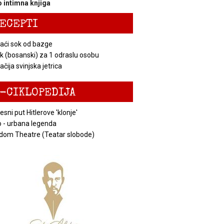
 intimna knjiga
ECEPTI
ći sok od bazge
k (bosanski) za 1 odraslu osobu
čija svinjska jetrica
-CIKLOPEDIJA
esni put Hitlerove 'klonje'
 - urbana legenda
dom Theatre (Teatar slobode)