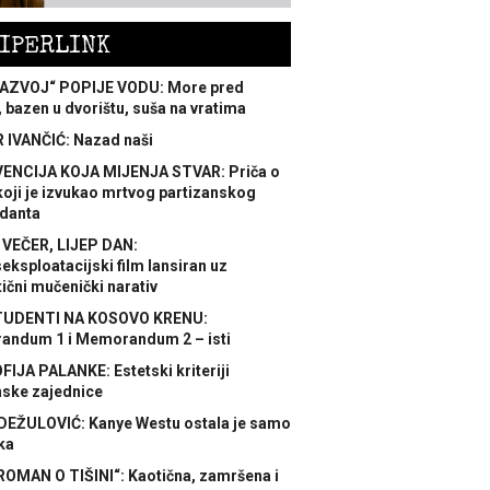
IPERLINK
AZVOJ“ POPIJE VODU: More pred
 bazen u dvorištu, suša na vratima
 IVANČIĆ: Nazad naši
ENCIJA KOJA MIJENJA STVAR: Priča o
koji je izvukao mrtvog partizanskog
danta
 VEČER, LIJEP DAN:
ksploatacijski film lansiran uz
ični mučenički narativ
TUDENTI NA KOSOVO KRENU:
ndum 1 i Memorandum 2 – isti
FIJA PALANKE: Estetski kriteriji
nske zajednice
DEŽULOVIĆ: Kanye Westu ostala je samo
ka
ROMAN O TIŠINI“: Kaotična, zamršena i