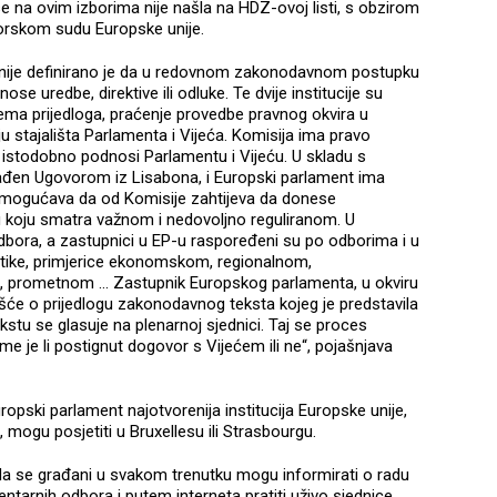
se na ovim izborima nije našla na HDZ-ovoj listi, s obzirom
zorskom sudu Europske unije.
nije definirano je da u redovnom zakonodavnom postupku
se uredbe, direktive ili odluke. Te dvije institucije su
ema prijedloga, praćenje provedbe pravnog okvira u
 stajališta Parlamenta i Vijeća. Komisija ima pravo
e istodobno podnosi Parlamentu i Vijeću. U skladu s
ađen Ugovorom iz Lisabona, i Europski parlament ima
 omogućava da od Komisije zahtijeva da donese
 koju smatra važnom i nedovoljno reguliranom. U
dbora, a zastupnici u EP-u raspoređeni su po odborima i u
tike, primjerice ekonomskom, regionalnom,
prometnom ... Zastupnik Europskog parlamenta, u okviru
šće o prijedlogu zakonodavnog teksta kojeg je predstavila
kstu se glasuje na plenarnoj sjednici. Taj se proces
me je li postignut dogovor s Vijećem ili ne“, pojašnjava
ropski parlament najotvorenija institucija Europske unije,
, mogu posjetiti u Bruxellesu ili Strasbourgu.
da se građani u svakom trenutku mogu informirati o radu
ntarnih odbora i putem interneta pratiti uživo sjednice