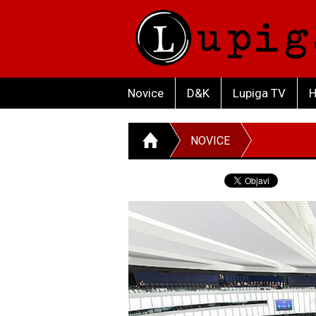
Novice
D&K
Lupiga TV
H
NOVICE