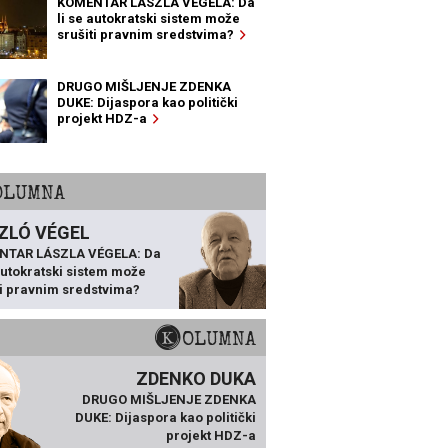
KOMENTAR LÁSZLA VÉGELA: Da
li se autokratski sistem može
srušiti pravnim sredstvima?
DRUGO MIŠLJENJE ZDENKA
DUKE: Dijaspora kao politički
projekt HDZ-a
KOLUMNA
ZLÓ VÉGEL
NTAR LÁSZLA VÉGELA: Da
 autokratski sistem može
ti pravnim sredstvima?
KOLUMNA
ZDENKO DUKA
DRUGO MIŠLJENJE ZDENKA
DUKE: Dijaspora kao politički
projekt HDZ-a