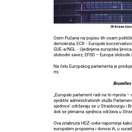
28 država člani
Osim Pučana na popisu tih osam politički
demokrata, ECR - Europski konzervativci 
GUE-a/NGL - Ujedinjena europska ljevica
slobodni savez, EFDD – Europa slobode i
Na čelu Europskog parlamenta je predsjed
mi.
Bruxelles
„Europski parlament radi na tri mjesta 
sjedište administrativnih službi Parlament
sjednice' održavaju se u Strasbourgu i B
dok se plenarna sjednica održava u Str
Ova istaknuta HDZ-ovka napominje kako
europskim propisima i donosi ih, u suradnj