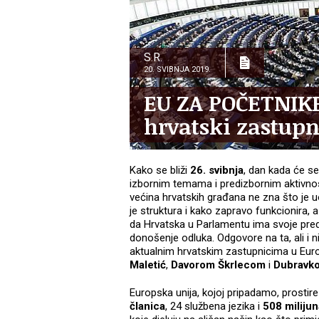
S.R.
20. SVIBNJA 2019.
EU ZA POČETNIKE:
hrvatski zastupn
Kako se bliži
26. svibnja
, dan kada će se
izbornim temama i predizbornim aktivno
većina hrvatskih građana ne zna što je 
je struktura i kako zapravo funkcionira,
da Hrvatska u Parlamentu ima svoje preds
donošenje odluka. Odgovore na ta, ali i n
aktualnim hrvatskim zastupnicima u Eu
Maletić
,
Davorom Škrlecom
i
Dubravk
Europska unija, kojoj pripadamo, prosti
članica
, 24 službena jezika i
508 milijun