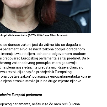
e uloge" - Dubravka Šuica (FOTO: HINA/Lana Slivar Dominić)
ako se donose zakoni jest da vidimo što se događa s
 parlament. Prvo se nacrt zakona dodijeli određenom
va imenuje izvjestiteljem, odnosno odgovornom osobom
lavni pregovarač Europskog parlamenta za taj predmet. Da bi
edovnog zakonodavnog postupka, mora ga usvojiti
na plenarnoj sjednici te predstavnici država članica u
vnu rezoluciju potpiše predsjednik Europskog
i, ona postaje zakon“, pojašnjava europarlamentarka koja je
a njena stranka stavila ju je na drugo mjesto njihove
cionira Europski parlament
ropskog parlamenta, nešto više če nam reći Šuicina