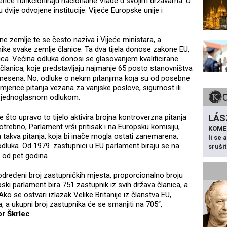
jerice funkcioniraju nacionalne Vlade u svojim državama. U
 dvije odvojene institucije: Vijeće Europske unije i
ne zemlje te se često naziva i Vijeće ministara, a
ike svake zemlje članice. Ta dva tijela donose zakone EU,
nica. Većina odluka donosi se glasovanjem kvalificirane
članica, koje predstavljaju najmanje 65 posto stanovništva
donesena. No, odluke o nekim pitanjima koja su od posebne
imjerice pitanja vezana za vanjske poslove, sigurnost ili
o jednoglasnom odlukom.
LÁS
to upravo to tijelo aktivira brojna kontroverzna pitanja
otrebno, Parlament vrši pritisak i na Europsku komisiju,
KOME
a takva pitanja, koja bi inače mogla ostati zanemarena,
li se
dluka. Od 1979. zastupnici u EU parlament biraju se na
sruši
 od pet godina.
određeni broj zastupničkih mjesta, proporcionalno broju
ski parlament bira 751 zastupnik iz svih država članica, a
ko se ostvari izlazak Velike Britanije iz članstva EU,
, a ukupni broj zastupnika će se smanjiti na 705“,
r Škrlec
.