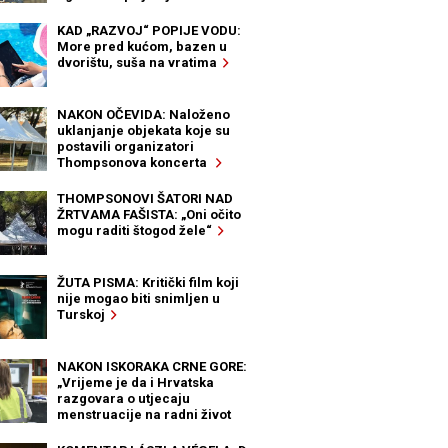
KAD „RAZVOJ“ POPIJE VODU:
More pred kućom, bazen u
dvorištu, suša na vratima
NAKON OČEVIDA: Naloženo
uklanjanje objekata koje su
postavili organizatori
Thompsonova koncerta
THOMPSONOVI ŠATORI NAD
ŽRTVAMA FAŠISTA: „Oni očito
mogu raditi štogod žele“
ŽUTA PISMA: Kritički film koji
nije mogao biti snimljen u
Turskoj
NAKON ISKORAKA CRNE GORE:
„Vrijeme je da i Hrvatska
razgovara o utjecaju
menstruacije na radni život
žena“