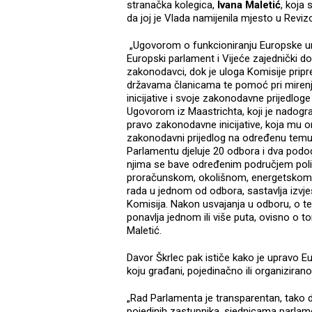
stranačka kolegica,
Ivana Maletić
, koja 
da joj je Vlada namijenila mjesto u Revi
„Ugovorom o funkcioniranju Europske u
Europski parlament i Vijeće zajednički dono
zakonodavci, dok je uloga Komisije pripr
državama članicama te pomoć pri mirenju
inicijative i svoje zakonodavne prijedlog
Ugovorom iz Maastrichta, koji je nadogr
pravo zakonodavne inicijative, koja mu
zakonodavni prijedlog na određenu temu
Parlamentu djeluje 20 odbora i dva podo
njima se bave određenim područjem poli
proračunskom, okolišnom, energetskom, 
rada u jednom od odbora, sastavlja izvje
Komisija. Nakon usvajanja u odboru, o te
ponavlja jednom ili više puta, ovisno o to
Maletić.
Davor Škrlec pak ističe kako je upravo Eu
koju građani, pojedinačno ili organizirano
„Rad Parlamenta je transparentan, tako 
pojedinih zastupnika, sjednicama parlame