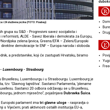
duboko
R
Doma
ca i 24 službena jezika (FOTO: Pixabay)
Bure
h grupa su S&D - Progresivni savez socijalista i
Druga
i reformisti, ALDE - Savez liberala i demokrata za Europu,
/Nordijska zelena ljevica, Greens/EFA – Zeleni/Europski
E
 direktne demokracije te ENF – Europa naroda i sloboda.
nik, a predstavnike, koji će zastupati Hrvatsku, biramo
Povij
Yugo
Free
 - Luxembourg - Strasbourg
– u Bruxellesu, Luxembourgu i u Strasbourgu. Luxembourg je
a, tzv. 'Glavnog tajništva'. Sastanci Parlamenta, 'plenarne
ruxellesu. Sastanci 20 odbora održavaju se u Bruxellesu,
asbourgu, jednom mjesečno“, pojašnjava
Dubravka Šuica
.
 Europski parlament ima
tri glavne uloge
- raspravlja o
i s Vijećem; prati aktivnosti ostalih institucija EU-a,