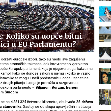
 Koliko su uopće bitni
ici u EU Parlamentu?
 održati europski izbori, tako su mediji sve zagušeniji
stima stranačkih takmaca, dok istovremeno vjerojatno
uopće Europski parlament, koja je njegova uloga, kakva mu
 a kamoli kako se donose zakoni u njemu i koliko je važno
tavnike te mogu li naši predstavnici uopće utjecati na
iz drugih pitanja Lupiga je potražila u razgovoru s
ropskom parlamentu –
Biljanom Borzan
,
Ivanom
om Šuicom
.
re se na 4.381.324 četvorna kilometra, obuhvaća
28 država
a stanovnika
. Sastoji se od skupa upravljačkih institucija