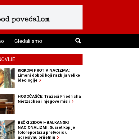
mo
Gledali smo
NOVIJE
KRIKOM PROTIV NACIZMA:
Limeni doboš koji razbija velike
ideologije
HODOČAŠĆE: Tražeći Friedricha
Nietzschea i njegove misli
BEČKI ZIDOVI–BALKANSKI
NACIONALIZMI: Susret koji je
fotoreportažu pretvorio u
agresivnu prijetnju