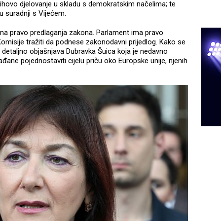
jihovo djelovanje u skladu s demokratskim načelima; te
 u suradnji s Vijećem.
, ima pravo predlaganja zakona. Parlament ima pravo
Komisije tražiti da podnese zakonodavni prijedlog. Kako se
etaljno objašnjava Dubravka Šuica koja je nedavno
građane pojednostaviti cijelu priču oko Europske unije, njenih