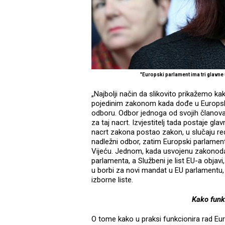
"Europski parlament ima tri glavn
„Najbolji način da slikovito prikažemo k
pojedinim zakonom kada dođe u Europski
odboru. Odbor jednoga od svojih člano
za taj nacrt. Izvjestitelj tada postaje g
nacrt zakona postao zakon, u slučaju r
nadležni odbor, zatim Europski parlament 
Vijeću. Jednom, kada usvojenu zakonoda
parlamenta, a Službeni je list EU-a objav
u borbi za novi mandat u EU parlamentu, 
izborne liste.
Kako funk
O tome kako u praksi funkcionira rad Eu