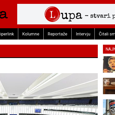
iperlink
Kolumne
Reportaže
Intervju
Čitali s
NAJ