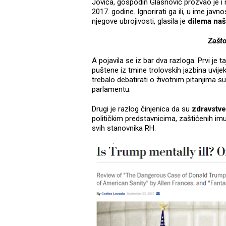
Jovića, gospodin Glasnović prozvao je i
2017. godine. Ignorirati ga ili, u ime jav
njegove ubrojivosti, glasila je
dilema naš
Zašt
A pojavila se iz bar dva razloga. Prvi je t
puštene iz tmine trolovskih jazbina uvije
trebalo debatirati o životnim pitanjima 
parlamentu.
Drugi je razlog činjenica da su
zdravstve
političkim predstavnicima, zaštićenih im
svih stanovnika RH.