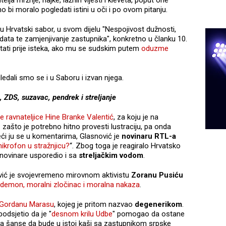
 bi moralo pogledati istini u oči i po ovom pitanju.
 Hrvatski sabor, u svom dijelu "Nespojivost dužnosti,
ata te zamjenjivanje zastupnika", konkretno u članku 10.
ati prije isteka, ako mu se sudskim putem
oduzme
edali smo se i u Saboru i izvan njega.
 ZDS, suzavac, pendrek i streljanje
e ravnateljice Hine Branke Valentić
, za koju je na
ašto je potrebno hitno provesti lustraciju, pa onda
reći ju se u komentarima, Glasnović je
novinaru RTL-a
mikrofon u stražnjicu?
“. Zbog toga je reagiralo Hrvatsko
e novinare usporedio i sa
streljačkim vodom
.
vić je svojevremeno mirovnom aktivistu
Zoranu Pusiću
demon, moralni zločinac i moralna nakaza
.
Gordanu Marasu
, kojeg je pritom nazvao
degenerikom
.
odsjetio da je "
desnom krilu Udbe
" pomogao da ostane
nema šanse da bude u istoj kaši sa zastupnikom srpske