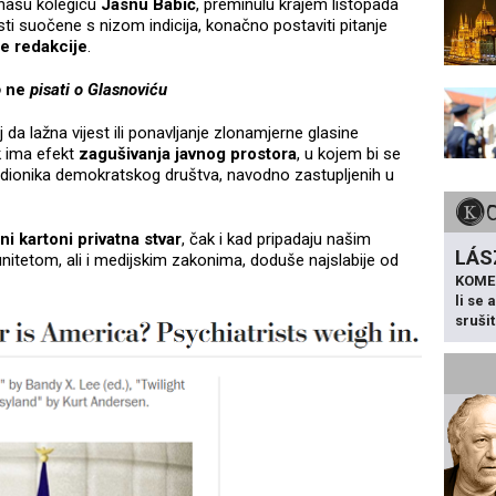
 našu kolegicu
Jasnu Babić
, preminulu krajem listopada
nosti suočene s nizom indicija, konačno postaviti pitanje
e redakcije
.
o
ne
pisati o Glasnoviću
aj da lažna vijest ili ponavljanje zlonamjerne glasine
k ima efekt
zagušivanja javnog prostora
, u kojem bi se
sudionika demokratskog društva, navodno zastupljenih u
ni kartoni privatna stvar
, čak i kad pripadaju našim
LÁS
unitetom, ali i medijskim zakonima, doduše najslabije od
KOME
li se
sruši