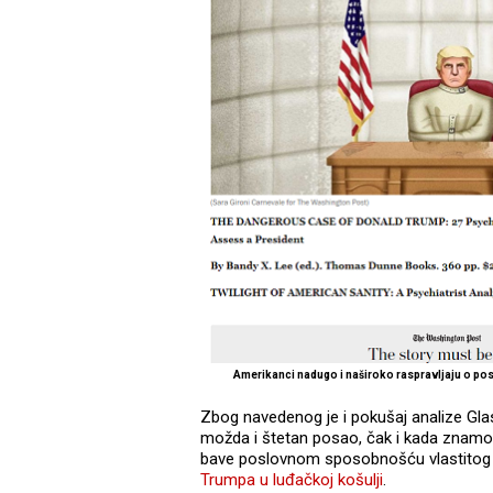
Amerikanci nadugo i naširoko raspravljaju o p
Zbog navedenog je i pokušaj analize Glas
možda i štetan posao, čak i kada znamo d
bave poslovnom sposobnošću vlastitog pr
Trumpa u luđačkoj košulji
.