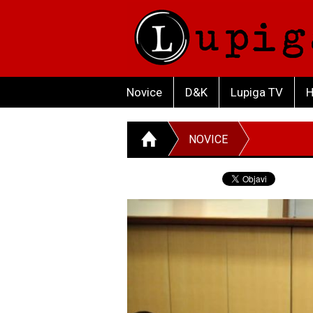
Novice
D&K
Lupiga TV
H
NOVICE