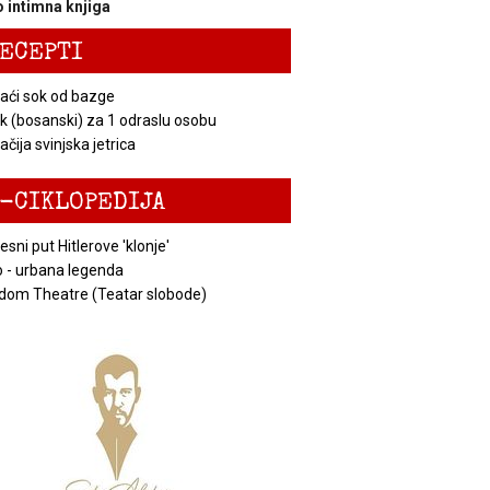
 intimna knjiga
ECEPTI
ći sok od bazge
k (bosanski) za 1 odraslu osobu
čija svinjska jetrica
-CIKLOPEDIJA
esni put Hitlerove 'klonje'
 - urbana legenda
dom Theatre (Teatar slobode)