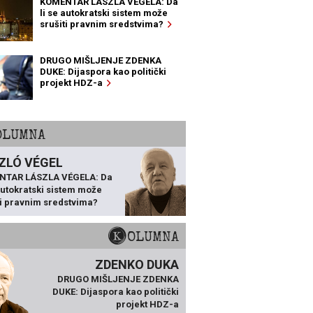
KOMENTAR LÁSZLA VÉGELA: Da
li se autokratski sistem može
srušiti pravnim sredstvima?
DRUGO MIŠLJENJE ZDENKA
DUKE: Dijaspora kao politički
projekt HDZ-a
KOLUMNA
ZLÓ VÉGEL
NTAR LÁSZLA VÉGELA: Da
 autokratski sistem može
ti pravnim sredstvima?
KOLUMNA
ZDENKO DUKA
DRUGO MIŠLJENJE ZDENKA
DUKE: Dijaspora kao politički
projekt HDZ-a