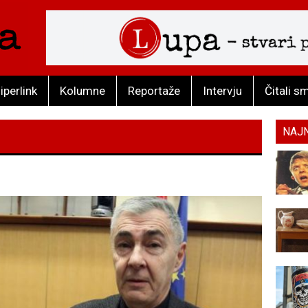
iperlink
Kolumne
Reportaže
Intervju
Čitali s
NAJ