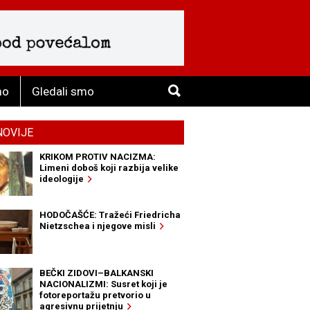
mo
Gledali smo
NOVIJE
KRIKOM PROTIV NACIZMA:
Limeni doboš koji razbija velike
ideologije
HODOČAŠĆE: Tražeći Friedricha
Nietzschea i njegove misli
BEČKI ZIDOVI–BALKANSKI
NACIONALIZMI: Susret koji je
fotoreportažu pretvorio u
agresivnu prijetnju