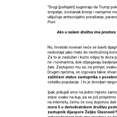
"Drugi [psihijatri] sugeriraju da Trump po
empatije, izostanak krivnje i namjerne man
uključuje antisocijalno ponašanje, parano
Post
.
Ako u našem društvu ima prostora za
No, hrvatski novinari neće se baviti dija
nedostaje jako malo do nestručnog konse
Za to je zaslužan i kućni odgoj te doza p
ne i novinarima, dok izbjegavaju bavlje
žale. Zastupnici mu se, na primjer, svak
Drugim riječima, on izgovara takve stvari d
zaštićeni status zastupnika s poseb
ostatku populacije. I to je dovoljan njegov
Ipak, prikupili smo na jedno mjesto samo
stave ovako na kup, pa se još prisjetimo 
na internetu, čemu će svoj doprinos dati
mora li u demokratskom društvu postoja
zastupnik dijaspore Željko Glasnović?
zakonodavnom tijelu ima prostora za širite