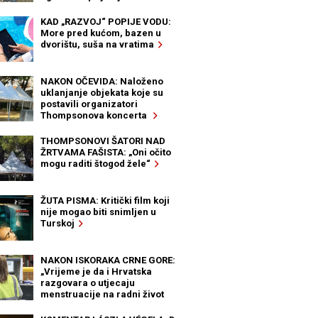
KAD „RAZVOJ“ POPIJE VODU:
More pred kućom, bazen u
dvorištu, suša na vratima
NAKON OČEVIDA: Naloženo
uklanjanje objekata koje su
postavili organizatori
Thompsonova koncerta
THOMPSONOVI ŠATORI NAD
ŽRTVAMA FAŠISTA: „Oni očito
mogu raditi štogod žele“
ŽUTA PISMA: Kritički film koji
nije mogao biti snimljen u
Turskoj
NAKON ISKORAKA CRNE GORE:
„Vrijeme je da i Hrvatska
razgovara o utjecaju
menstruacije na radni život
žena“