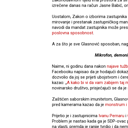
izrečene danas na račun Jasne Babić, ono
Uostalom, Zakon o izborima zastupnika u
mirovanje i prestanak zastupničkog mand
navodi da mandat zastupnika može prest
poslovna sposobnost
.
A za što je sve Glasnović sposoban, nagl
Mikrofon, demoni,
Naime, ni godinu dana nakon
najave tužb
Facebooku napisao da je hodajući dokaz z
dozvolio da joj se prijeti ubojstvom i će
kazao: „
A kako bi vi da vam zabijem taj 
novinarsko društvo, prisjećajući se da j
Zaštićen saborskim imunitetom, Glasno
pred kamerama kazao da je
monstrum i 
Prijetio je i zastupnicima
Ivanu Pernaru
i
Problem je nastao kada ga je SDP-ovac p
na vlasti, premda je ranije tvrdio i da 