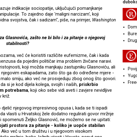
duboko
kazuje indikacije sociopatije, uključujući pomanjkanje
R
ipulacije. To zajedno daje 'maligni narcizam', koji
idna svojstva, čak i sadizam", piše, na primjer,
Washington
Doma
Bure
 Glasnovića, zašto ne bi bilo i za pitanje o njegovoj
Druga
stabilnosti?
E
gnozama, već će koristiti različite eufemizme, čak i kada
nzusa da pojedini političar ima problem živčane naravi.
ristojnosti, koji možda manjkaju zastupniku Glasnoviću, ali
Povij
nje njegovim eskapadama, zato što ga do određene mjere -
Yugo
o malo smiju, ako već ne prosvjeduju zbog onog što govori.
Free
a si je kod dijela kolega, svojih i naših,
priskrbio
nim potrebama
, koji oko sebe vidi aveti i zavjere nevidljive
 križ.
 djelić njegovog impresivnog opusa i, kada se ti ispadi
da vlasti u Hrvatskoj žele dodatno regulirati govor mržnje
 i spomenuti Željko Glasnović, ne možemo se ne upitati:
ti prostora za pitanje - koliko je uopće stabilan
Ako već u tom društvu i u njegovom visokom
lja mržnje, hajke, lažnih vijesti i kleveta, poput one