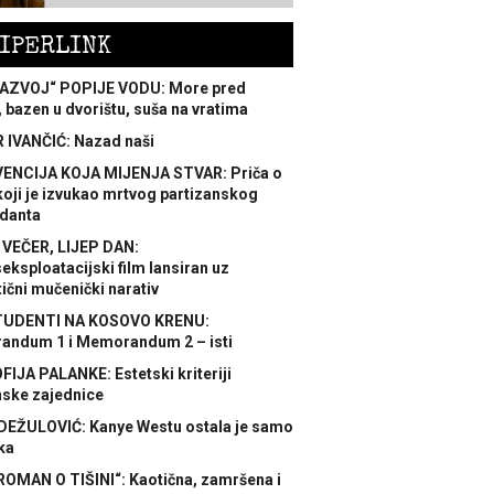
IPERLINK
AZVOJ“ POPIJE VODU: More pred
 bazen u dvorištu, suša na vratima
 IVANČIĆ: Nazad naši
ENCIJA KOJA MIJENJA STVAR: Priča o
koji je izvukao mrtvog partizanskog
danta
 VEČER, LIJEP DAN:
ksploatacijski film lansiran uz
ični mučenički narativ
TUDENTI NA KOSOVO KRENU:
ndum 1 i Memorandum 2 – isti
FIJA PALANKE: Estetski kriteriji
nske zajednice
DEŽULOVIĆ: Kanye Westu ostala je samo
ka
ROMAN O TIŠINI“: Kaotična, zamršena i