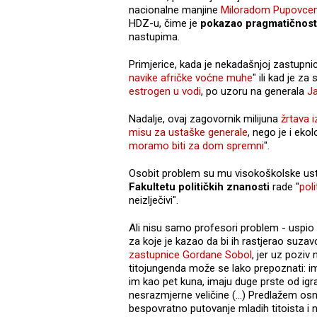
nacionalne manjine
Miloradom Pupovce
HDZ-u, čime je
pokazao pragmatičnost i
nastupima.
Primjerice, kada je nekadašnjoj zastupnic
navike afričke voćne muhe
" ili kad je za
estrogen u vodi
, po uzoru na generala
Ja
Nadalje, ovaj zagovornik milijuna
žrtava 
misu za ustaške generale
, nego je i eko
moramo biti za dom spremni
".
Osobit problem su mu visokoškolske ust
Fakultetu političkih znanosti
rade "
poli
neizlječivi".
Ali nisu samo profesori problem - uspio s
za koje je kazao da bi ih rastjerao suza
zastupnice Gordane Sobol
, jer uz poziv 
titojungenda može se lako prepoznati: ima
im kao pet kuna, imaju duge prste od igra
nesrazmjerne veličine (...) Predlažem os
bespovratno putovanje mladih titoista i 