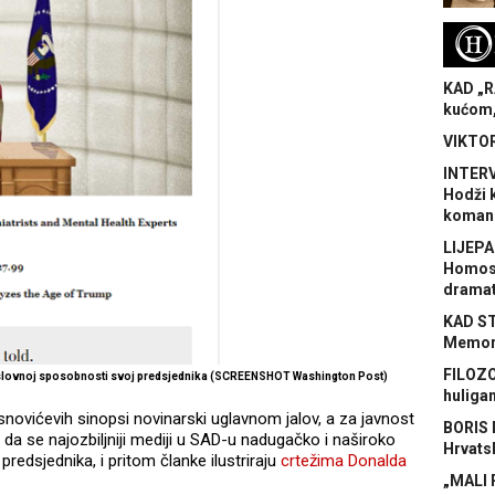
H
KAD „R
kućom,
VIKTOR
INTERV
Hodži 
koman
LIJEPA
Homose
dramat
KAD S
Memora
FILOZO
oslovnoj sposobnosti svoj predsjednika (SCREENSHOT Washington Post)
huliga
novićevih sinopsi novinarski uglavnom jalov, a za javnost
BORIS 
a se najozbiljniji mediji u SAD-u nadugačko i naširoko
Hrvats
edsjednika, i pritom članke ilustriraju
crtežima Donalda
„MALI 