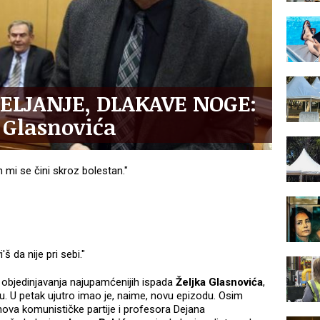
ELJANJE, DLAKAVE NOGE:
a Glasnovića
 mi se čini skroz bolestan."
š da nije pri sebi."
 objedinjavanja najupamćenijih ispada
Željka Glasnovića
,
. U petak ujutro imao je, naime, novu epizodu. Osim
anova komunističke partije i profesora Dejana