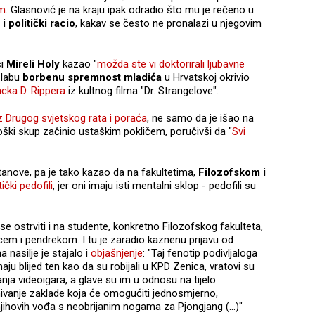
m
. Glasnović je na kraju ipak odradio što mu je rečeno u
 politički racio
, kakav se često ne pronalazi u njegovim
i
Mireli Holy
kazao "
možda ste vi doktorirali ljubavne
 slabu
borbenu spremnost mladića
u Hrvatskoj okrivio
cka D. Rippera
iz kultnog filma "Dr. Strangelove".
iz Drugog svjetskog rata i poraća
, ne samo da je išao na
loški skup začinio ustaškim pokličem, poručivši da "
Svi
anove, pa je tako kazao da na fakultetima,
Filozofskom i
tički pedofili
, jer oni imaju isti mentalni sklop - pedofili su
e ostrviti i na studente, konkretno Filozofskog fakulteta,
vcem i pendrekom. I tu je zaradio kaznenu prijavu od
na nasilje je stajalo i
objašnjenje
: "Taj fenotip podivljaloga
ju blijed ten kao da su robijali u KPD Zenica, vratovi su
nja videoigara, a glave su im u odnosu na tijelo
nivanje zaklade koja će omogućiti jednosmjerno,
njihovih vođa s neobrijanim nogama za Pjongjang (...)"