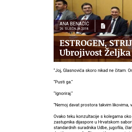
ANA BENAČIĆ
26. SIJEČNJA 2018.
ESTROGEN, STRIJ
Ubrojivost Željk
"Joj, Glasnovića skoro nikad ne čitam. On
"Pusti ga."
"Ignoriraj."
"Nemoj davat prostora takvim likovima, vi'
Ovako teku konzultacije s kolegama oko
zastupnika dijaspore u Hrvatskom saboru
standardnih suradnika Udbe, jugofila, čl