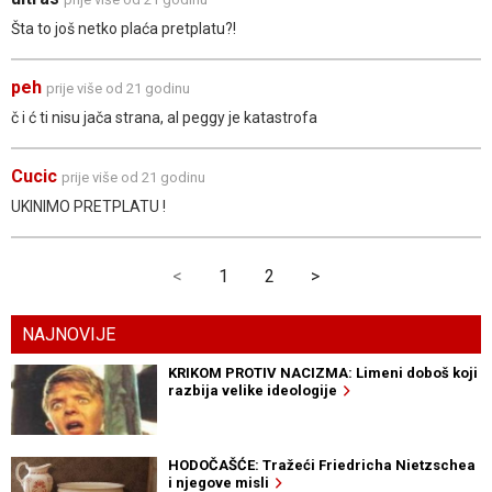
Šta to još netko plaća pretplatu?!
peh
prije više od 21 godinu
č i ć ti nisu jača strana, al peggy je katastrofa
Cucic
prije više od 21 godinu
UKINIMO PRETPLATU !
<
1
2
>
NAJNOVIJE
KRIKOM PROTIV NACIZMA: Limeni doboš koji
razbija velike ideologije
HODOČAŠĆE: Tražeći Friedricha Nietzschea
i njegove misli