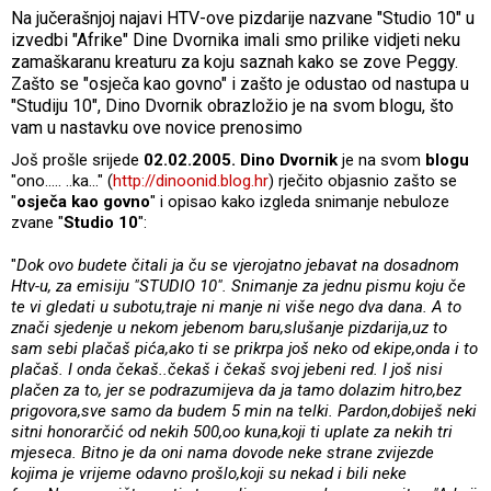
Na jučerašnjoj najavi HTV-ove pizdarije nazvane "Studio 10" u
izvedbi "Afrike" Dine Dvornika imali smo prilike vidjeti neku
zamaškaranu kreaturu za koju saznah kako se zove Peggy.
Zašto se "osječa kao govno" i zašto je odustao od nastupa u
"Studiju 10", Dino Dvornik obrazložio je na svom blogu, što
vam u nastavku ove novice prenosimo
Još prošle srijede
02.02.2005.
Dino Dvornik
je na svom
blogu
"ono.…. ..ka…" (
http://dinoonid.blog.hr
) rječito objasnio zašto se
"
osječa kao govno
" i opisao kako izgleda snimanje nebuloze
zvane "
Studio 10
":
"
Dok ovo budete čitali ja ču se vjerojatno jebavat na dosadnom
Htv-u, za emisiju "STUDIO 10". Snimanje za jednu pismu koju če
te vi gledati u subotu,traje ni manje ni više nego dva dana. A to
znači sjedenje u nekom jebenom baru,slušanje pizdarija,uz to
sam sebi plačaš pića,ako ti se prikrpa još neko od ekipe,onda i to
plačaš. I onda čekaš..čekaš i čekaš svoj jebeni red. I još nisi
plačen za to, jer se podrazumijeva da ja tamo dolazim hitro,bez
prigovora,sve samo da budem 5 min na telki. Pardon,dobiješ neki
sitni honorarčić od nekih 500,oo kuna,koji ti uplate za nekih tri
mjeseca. Bitno je da oni nama dovode neke strane zvijezde
kojima je vrijeme odavno prošlo,koji su nekad i bili neke