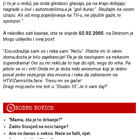
(i to je u redu), pa onda gledaoci glasaju, pa na kraju dobijaju
nagrade u lovi i automobilima,a ja "goli kurac". Skužajte na ovom
izrazu. Ali od mog pojavljivanja na TV-u, ne pljušte gaže, ni
sponzori.
".
A nekoliko sati kasnije, iste te srijede
02.02.2005.
na Dininom je
blogu uslijedio i ovaj post:
"
Evo,odvažija sam se i reka sam "Neču". Platite mi ili idem
doma,dosta je bilo zajebancije! Pa ja da nastupam sa nekavim
šupendrama! Oni su mi rekli,da to nije do njih, nego do vrha. Pa
jebite se vi i vrh! Onda mi je doša neki anonimus koji je dobio
posal priko veze,prije dva miseca i reka da zaboravim na
HTV!Zamislite,face. Tresu mi se gače!
Dragi moji,neče me biti u "Studio 10".Je li vam žaj?"
S
RODNE NOVICE
"Mama, šta je to drkanje?"
Zašto Sisojed ne nosi tange?
Ane će danas o seksu. Neće se falit, njet.