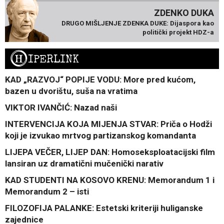
ZDENKO DUKA
DRUGO MIŠLJENJE ZDENKA DUKE: Dijaspora kao
politički projekt HDZ-a
H
IPERLINK
KAD „RAZVOJ“ POPIJE VODU: More pred kućom,
bazen u dvorištu, suša na vratima
VIKTOR IVANČIĆ: Nazad naši
INTERVENCIJA KOJA MIJENJA STVAR: Priča o Hodži
koji je izvukao mrtvog partizanskog komandanta
LIJEPA VEČER, LIJEP DAN: Homoseksploatacijski film
lansiran uz dramatični mučenički narativ
KAD STUDENTI NA KOSOVO KRENU: Memorandum 1 i
Memorandum 2 – isti
FILOZOFIJA PALANKE: Estetski kriteriji huliganske
zajednice