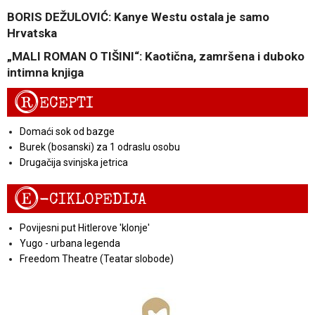
BORIS DEŽULOVIĆ: Kanye Westu ostala je samo
Hrvatska
„MALI ROMAN O TIŠINI“: Kaotična, zamršena i duboko
intimna knjiga
R
ECEPTI
Domaći sok od bazge
Burek (bosanski) za 1 odraslu osobu
Drugačija svinjska jetrica
E
-CIKLOPEDIJA
Povijesni put Hitlerove 'klonje'
Yugo - urbana legenda
Freedom Theatre (Teatar slobode)