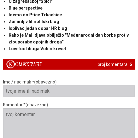
O zagrebačkoj "Špici"
Blue perspective
Idemo do Ptice Trkachice
Zanimljiv filmofilski blog
Isplivao jedan dobar HR blog
Kako je Mali djava obilježio "Međunarodni dan borbe protiv
zlouporabe opojnih droga"
Lovefool ilitiga Volim krevet
K
OMENTARI
broj komentara:
6
Ime / nadimak *(obavezno)
Komentar *(obavezno)