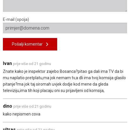
E-mail (opcija)
Pošalji komentar
Ivan
prije više od 21 godinu
Znate kako je inspektor zajebo Bosanca?pitao ga dali ima TV da bi
mu naplatio pretplatu,ma jok nemam tv,a dli ima tvoj komsija glasilo
pitanje?ma jok taj siromah uvjek dodje kod mene da gleda
televiziju,ima tih koji placaju oni su prijavljeni od komsija,
dino
prije više od 21 godinu
kako nepismen cova
ultras
prije više od 21 godinu