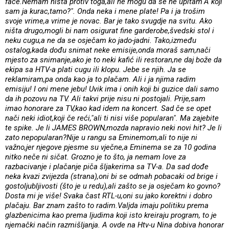
face.Nemam ništa protiv toga,ali ne mogu da se ne upitam"A koji
sam ja kurac,tamo?". Onda neka i mene plate! Pa i ja trošim
svoje vrime,a vrime je novac. Bar je tako svugdje na svitu. Ako
ništa drugo,mogli bi nam osigurat fine garderobe,švedski stol i
neku cugu,a ne da se osječam ko jado-jadni. Tako,između
ostalog,kada dođu snimat neke emisije,onda moraš sam,nači
mjesto za snimanje,ako je to neki kafić ili restoran,ne daj bože da
ekipa sa HTV-a plati cugu ili klopu. Jebe se njih. Ja se
reklamiram,pa onda kao ja to plačam. Ali i ja njima radim
emisiju! I oni mene jebu! Uvik ima i onih koji bi guzice dali samo
da ih pozovu na TV. Ali takvi prije nisu ni postojali. Prije,sam
imao honorare za TV,kao kad idem na koncert. Sad če se opet
nači neki idiot,koji če reći,"ali ti nisi više popularan". Ma zajebite
te spike. Je li JAMES BROWN,mozda napravio neki novi hit? Je li
zato nepopularan?Nije u rangu sa Eminemom,ali to nije ni
važno,jer njegove pjesme su vječne,a Eminema se za 10 godina
nitko neče ni sičat. Grozno je to što, ja nemam love za
razbacivanje i plačanje piča šljakerima sa TV-a. Da sad dođe
neka kvazi zvijezda (strana),oni bi se odmah pobacaki od brige i
gostoljubljivosti (što je u redu),ali zašto se ja osječam ko govno?
Dosta mi je više! Svaka čast RTL-u,oni su jako korektni i dobro
plačaju. Bar znam zašto to radim.Valjda imaju politiku prema
glazbenicima kao prema ljudima koji isto kreiraju program, to je
njemački način razmišljanja. A ovde na Htv-u Nina dobiva honorar