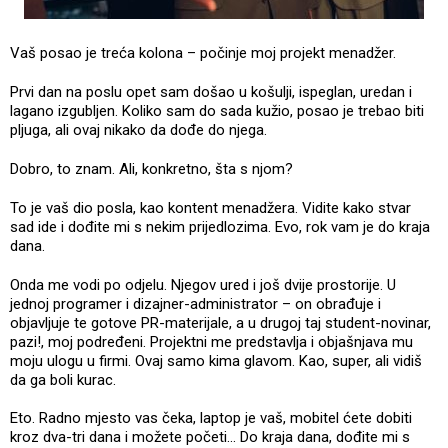
Vaš posao je treća kolona – počinje moj projekt menadžer.
Prvi dan na poslu opet sam došao u košulji, ispeglan, uredan i
lagano izgubljen. Koliko sam do sada kužio, posao je trebao biti
pljuga, ali ovaj nikako da dođe do njega.
Dobro, to znam. Ali, konkretno, šta s njom?
To je vaš dio posla, kao kontent menadžera. Vidite kako stvar
sad ide i dođite mi s nekim prijedlozima. Evo, rok vam je do kraja
dana.
Onda me vodi po odjelu. Njegov ured i još dvije prostorije. U
jednoj programer i dizajner-administrator – on obrađuje i
objavljuje te gotove PR-materijale, a u drugoj taj student-novinar,
pazi!, moj podređeni. Projektni me predstavlja i objašnjava mu
moju ulogu u firmi. Ovaj samo kima glavom. Kao, super, ali vidiš
da ga boli kurac.
Eto. Radno mjesto vas čeka, laptop je vaš, mobitel ćete dobiti
kroz dva-tri dana i možete početi... Do kraja dana, dođite mi s