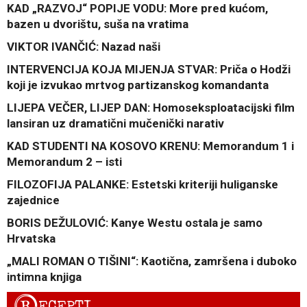
KAD „RAZVOJ“ POPIJE VODU: More pred kućom,
bazen u dvorištu, suša na vratima
VIKTOR IVANČIĆ: Nazad naši
INTERVENCIJA KOJA MIJENJA STVAR: Priča o Hodži
koji je izvukao mrtvog partizanskog komandanta
LIJEPA VEČER, LIJEP DAN: Homoseksploatacijski film
lansiran uz dramatični mučenički narativ
KAD STUDENTI NA KOSOVO KRENU: Memorandum 1 i
Memorandum 2 – isti
FILOZOFIJA PALANKE: Estetski kriteriji huliganske
zajednice
BORIS DEŽULOVIĆ: Kanye Westu ostala je samo
Hrvatska
„MALI ROMAN O TIŠINI“: Kaotična, zamršena i duboko
intimna knjiga
R
ECEPTI