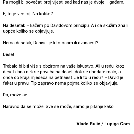
Pa mogli bi povećati broj vijesti sad kad nas je dvoje – gađam.
E, to je već cilj. Na koliko?
Na desetak – kažem po Davidovom principu. A i da skužim zna li
uopće koliko se objavljuje.
Nema desetak, Denise, je li to osam ili dvanaest?
Deset!
Trebalo bi biti više s obzirom na vaše iskustvo. Ali u redu, kroz
deset dana nek se poveća na deset, dok se uhodate malo, a
onda do kraja mjeseca na petnaest. Je li to u redu? – David je
fakat u pravu. Tip zapravo nema pojma koliko se objavljuje.
Da, može se.
Naravno da se može. Sve se može, samo je pitanje kako.
Vlado Bulić
/
Lupiga.Com