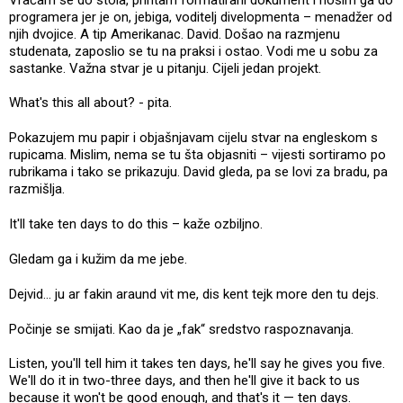
programera jer je on, jebiga, voditelj divelopmenta – menadžer od
njih dvojice. A tip Amerikanac. David. Došao na razmjenu
studenata, zaposlio se tu na praksi i ostao. Vodi me u sobu za
sastanke. Važna stvar je u pitanju. Cijeli jedan projekt.
What's this all about? - pita.
Pokazujem mu papir i objašnjavam cijelu stvar na engleskom s
rupicama. Mislim, nema se tu šta objasniti – vijesti sortiramo po
rubrikama i tako se prikazuju. David gleda, pa se lovi za bradu, pa
razmišlja.
It'll take ten days to do this – kaže ozbiljno.
Gledam ga i kužim da me jebe.
Dejvid... ju ar fakin araund vit me, dis kent tejk more den tu dejs.
Počinje se smijati. Kao da je „fak“ sredstvo raspoznavanja.
Listen, you'll tell him it takes ten days, he'll say he gives you five.
We'll do it in two-three days, and then he'll give it back to us
because it won't be good enough, and that's it — ten days.