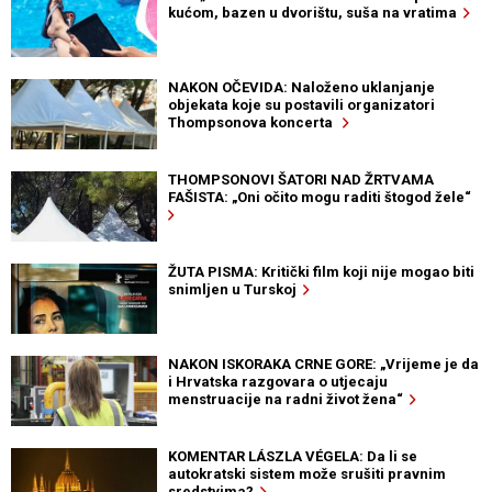
kućom, bazen u dvorištu, suša na vratima
NAKON OČEVIDA: Naloženo uklanjanje
objekata koje su postavili organizatori
Thompsonova koncerta
THOMPSONOVI ŠATORI NAD ŽRTVAMA
FAŠISTA: „Oni očito mogu raditi štogod žele“
ŽUTA PISMA: Kritički film koji nije mogao biti
snimljen u Turskoj
NAKON ISKORAKA CRNE GORE: „Vrijeme je da
i Hrvatska razgovara o utjecaju
menstruacije na radni život žena“
KOMENTAR LÁSZLA VÉGELA: Da li se
autokratski sistem može srušiti pravnim
sredstvima?