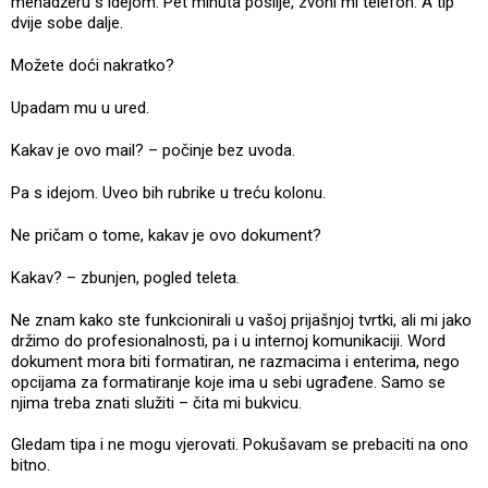
menadžeru s idejom. Pet minuta poslije, zvoni mi telefon. A tip
dvije sobe dalje.
Možete doći nakratko?
Upadam mu u ured.
Kakav je ovo mail? – počinje bez uvoda.
Pa s idejom. Uveo bih rubrike u treću kolonu.
Ne pričam o tome, kakav je ovo dokument?
Kakav? – zbunjen, pogled teleta.
Ne znam kako ste funkcionirali u vašoj prijašnjoj tvrtki, ali mi jako
držimo do profesionalnosti, pa i u internoj komunikaciji. Word
dokument mora biti formatiran, ne razmacima i enterima, nego
opcijama za formatiranje koje ima u sebi ugrađene. Samo se
njima treba znati služiti – čita mi bukvicu.
Gledam tipa i ne mogu vjerovati. Pokušavam se prebaciti na ono
bitno.