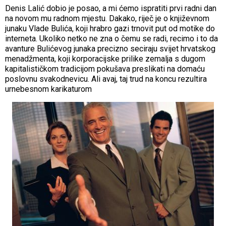
Denis Lalić dobio je posao, a mi ćemo ispratiti prvi radni dan
na novom mu radnom mjestu. Dakako, riječ je o književnom
junaku Vlade Bulića, koji hrabro gazi trnovit put od motike do
interneta. Ukoliko netko ne zna o čemu se radi, recimo i to da
avanture Bulićevog junaka precizno seciraju svijet hrvatskog
menadžmenta, koji korporacijske prilike zemalja s dugom
kapitalističkom tradicijom pokušava preslikati na domaću
poslovnu svakodnevicu. Ali avaj, taj trud na koncu rezultira
urnebesnom karikaturom