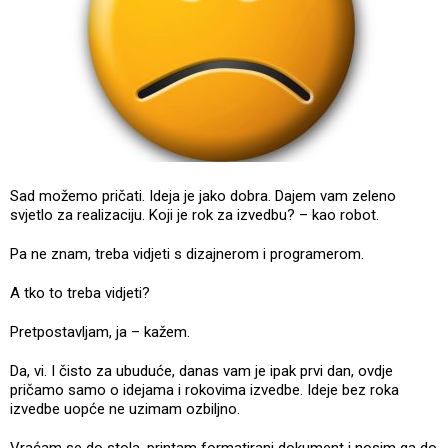
Sad možemo pričati. Ideja je jako dobra. Dajem vam zeleno
svjetlo za realizaciju. Koji je rok za izvedbu? – kao robot.
Pa ne znam, treba vidjeti s dizajnerom i programerom.
A tko to treba vidjeti?
Pretpostavljam, ja – kažem.
Da, vi. I čisto za ubuduće, danas vam je ipak prvi dan, ovdje
pričamo samo o idejama i rokovima izvedbe. Ideje bez roka
izvedbe uopće ne uzimam ozbiljno.
Vraćam se do stola, printam formatirani dokument i nosim ga do