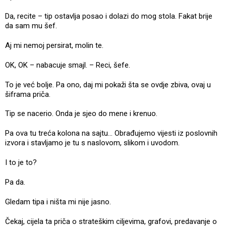
Da, recite – tip ostavlja posao i dolazi do mog stola. Fakat brije
da sam mu šef.
Aj mi nemoj persirat, molin te.
OK, OK – nabacuje smajl. – Reci, šefe.
To je već bolje. Pa ono, daj mi pokaži šta se ovdje zbiva, ovaj u
šiframa priča.
Tip se nacerio. Onda je sjeo do mene i krenuo.
Pa ova tu treća kolona na sajtu... Obrađujemo vijesti iz poslovnih
izvora i stavljamo je tu s naslovom, slikom i uvodom.
I to je to?
Pa da.
Gledam tipa i ništa mi nije jasno.
Čekaj, cijela ta priča o strateškim ciljevima, grafovi, predavanje o