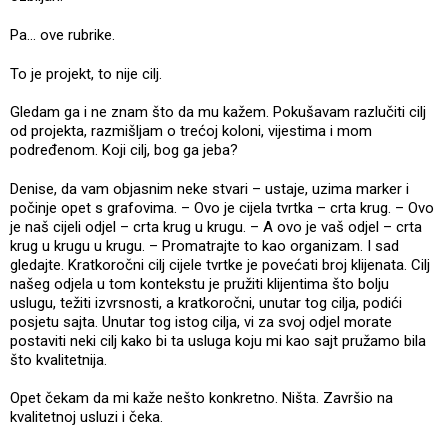
Pa... ove rubrike.
To je projekt, to nije cilj.
Gledam ga i ne znam što da mu kažem. Pokušavam razlučiti cilj
od projekta, razmišljam o trećoj koloni, vijestima i mom
podređenom. Koji cilj, bog ga jeba?
Denise, da vam objasnim neke stvari – ustaje, uzima marker i
počinje opet s grafovima. – Ovo je cijela tvrtka – crta krug. – Ovo
je naš cijeli odjel – crta krug u krugu. – A ovo je vaš odjel – crta
krug u krugu u krugu. – Promatrajte to kao organizam. I sad
gledajte. Kratkoročni cilj cijele tvrtke je povećati broj klijenata. Cilj
našeg odjela u tom kontekstu je pružiti klijentima što bolju
uslugu, težiti izvrsnosti, a kratkoročni, unutar tog cilja, podići
posjetu sajta. Unutar tog istog cilja, vi za svoj odjel morate
postaviti neki cilj kako bi ta usluga koju mi kao sajt pružamo bila
što kvalitetnija.
Opet čekam da mi kaže nešto konkretno. Ništa. Završio na
kvalitetnoj usluzi i čeka.