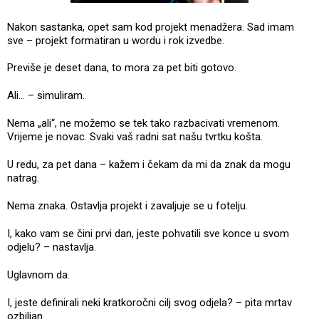
Nakon sastanka, opet sam kod projekt menadžera. Sad imam
sve – projekt formatiran u wordu i rok izvedbe.
Previše je deset dana, to mora za pet biti gotovo.
Ali... – simuliram.
Nema „ali“, ne možemo se tek tako razbacivati vremenom.
Vrijeme je novac. Svaki vaš radni sat našu tvrtku košta.
U redu, za pet dana – kažem i čekam da mi da znak da mogu
natrag.
Nema znaka. Ostavlja projekt i zavaljuje se u fotelju.
I, kako vam se čini prvi dan, jeste pohvatili sve konce u svom
odjelu? – nastavlja.
Uglavnom da.
I, jeste definirali neki kratkoročni cilj svog odjela? – pita mrtav
ozbiljan.