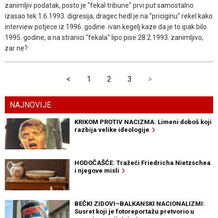
zanimljiv podatak, posto je "fekal tribune" prvi put samostalno
izasao tek 1.6.1993. digresija, dragec hedl je na "priciginu" rekel kako
interview potjece iz 1996. godine. ivan kegelj kaze da je to ipak bilo
1995. godine, a na stranici "fekala" lipo pise 28.2.1993. zanimljivo,
zar ne?
<
1
2
3
>
NAJNOVIJE
KRIKOM PROTIV NACIZMA: Limeni doboš koji
razbija velike ideologije
HODOČAŠĆE: Tražeći Friedricha Nietzschea
i njegove misli
BEČKI ZIDOVI–BALKANSKI NACIONALIZMI:
Susret koji je fotoreportažu pretvorio u