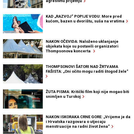
agresivnu prijetnju
KAD „RAZVOJ“ POPIJE VODU: More pred
kućom, bazen u dvorištu, suša na vratima
NAKON OČEVIDA: Naloženo uklanjanje
objekata koje su postavili organizatori
Thompsonova koncerta
THOMPSONOVI ŠATORI NAD ŽRTVAMA
FAŠISTA: „Oni očito mogu raditi štogod žele“
ŽUTA PISMA: Kritički film koji nije mogao biti
snimljen u Turskoj
NAKON ISKORAKA CRNE GORE: „Vrijeme je da
i Hrvatska razgovara o utjecaju
menstruacije na radni život žena“