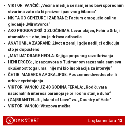
VIKTOR IVANČIĆ: „Većina medija se namjerno bavi sporednim
stvarima zato da bi proizveli pasivnog čitaoca“
NIŠTA OD CENZURE I ZABRANE: Factum omogućio online
gledanje „Mirotvorca“
AKO PROGOVORIŠ O ZLOČINIMA: Levar ubijen, Fehir u Srbiji
utamničen – obojicu je država odbacila
ANATOMIJA ZABRANE: Život u zemlji gdje nediljci odlučuju
što je dopušteno
„MATIJA“ DRAGE HEDLA: Knjiga potpunog razotkrivanja
HENI ERCEG: „Iz razgovora s Tuđmanom razaznala sam svu
skučenost toga uma i nije mi bio inspiracija za intervju“
ČETIRI MAGARCA APOKALIPSE: Podzemne devedesete ili
arhiv nepristajanja
VIKTOR IVANČIĆ UZ 40 GODINA FERALA: „Kod čuvara
nacionalnih interesa paranoja je prirodno stanje duha“
(ZA)BRANITELJI: „Island of Love“ vs. „Country of Hate“
VIKTOR IVANČIĆ: Vitezova mečka
K
OMENTARI
broj komentara:
13