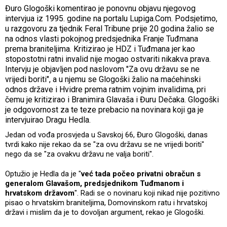
Đuro Glogoški komentirao je ponovnu objavu njegovog
intervjua iz 1995. godine na portalu Lupiga.Com. Podsjetimo,
u razgovoru za tjednik Feral Tribune prije 20 godina žalio se
na odnos vlasti pokojnog predsjednika Franje Tuđmana
prema braniteljima. Kritizirao je HDZ i Tuđmana jer kao
stopostotni ratni invalid nije mogao ostvariti nikakva prava.
Intervju je objavljen pod naslovom "Za ovu državu se ne
vrijedi boriti", a u njemu se Glogoški žalio na maćehinski
odnos države i Hvidre prema ratnim vojnim invalidima, pri
čemu je kritizirao i Branimira Glavaša i Đuru Dečaka. Glogoški
je odgovornost za te teze prebacio na novinara koji ga je
intervjuirao Dragu Hedla.
Jedan od vođa prosvjeda u Savskoj 66, Đuro Glogoški, danas
tvrdi kako nije rekao da se "za ovu državu se ne vrijedi boriti"
nego da se "za ovakvu državu ne valja boriti".
Optužio je Hedla da je "
već tada počeo privatni obračun s
generalom Glavašom, predsjednikom Tuđmanom i
hrvatskom državom
". Radi se o novinaru koji nikad nije pozitivno
pisao o hrvatskim braniteljima, Domovinskom ratu i hrvatskoj
državi i mislim da je to dovoljan argument, rekao je Glogoški.