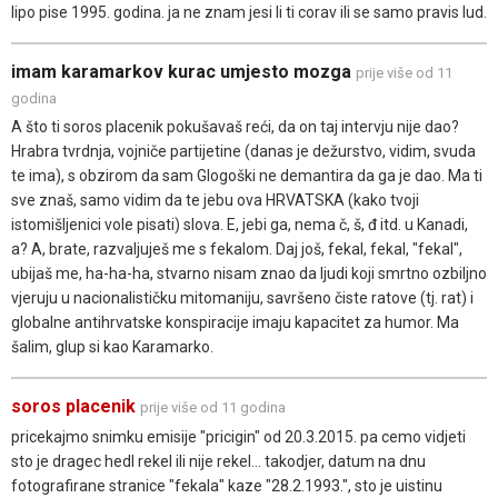
lipo pise 1995. godina. ja ne znam jesi li ti corav ili se samo pravis lud.
imam karamarkov kurac umjesto mozga
prije više od 11
godina
A što ti soros placenik pokušavaš reći, da on taj intervju nije dao?
Hrabra tvrdnja, vojniče partijetine (danas je dežurstvo, vidim, svuda
te ima), s obzirom da sam Glogoški ne demantira da ga je dao. Ma ti
sve znaš, samo vidim da te jebu ova HRVATSKA (kako tvoji
istomišljenici vole pisati) slova. E, jebi ga, nema č, š, đ itd. u Kanadi,
a? A, brate, razvaljuješ me s fekalom. Daj još, fekal, fekal, "fekal",
ubijaš me, ha-ha-ha, stvarno nisam znao da ljudi koji smrtno ozbiljno
vjeruju u nacionalističku mitomaniju, savršeno čiste ratove (tj. rat) i
globalne antihrvatske konspiracije imaju kapacitet za humor. Ma
šalim, glup si kao Karamarko.
soros placenik
prije više od 11 godina
pricekajmo snimku emisije "pricigin" od 20.3.2015. pa cemo vidjeti
sto je dragec hedl rekel ili nije rekel... takodjer, datum na dnu
fotografirane stranice "fekala" kaze "28.2.1993.", sto je uistinu