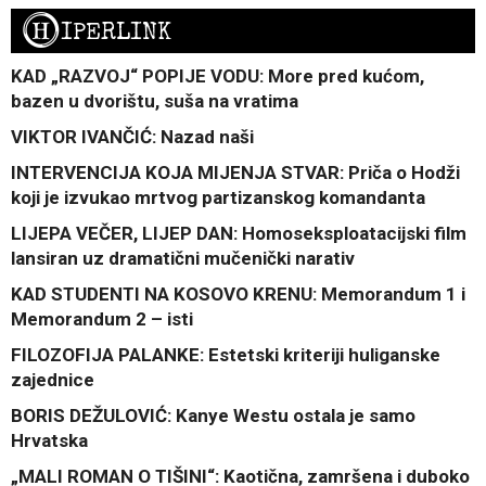
H
IPERLINK
KAD „RAZVOJ“ POPIJE VODU: More pred kućom,
bazen u dvorištu, suša na vratima
VIKTOR IVANČIĆ: Nazad naši
INTERVENCIJA KOJA MIJENJA STVAR: Priča o Hodži
koji je izvukao mrtvog partizanskog komandanta
LIJEPA VEČER, LIJEP DAN: Homoseksploatacijski film
lansiran uz dramatični mučenički narativ
KAD STUDENTI NA KOSOVO KRENU: Memorandum 1 i
Memorandum 2 – isti
FILOZOFIJA PALANKE: Estetski kriteriji huliganske
zajednice
BORIS DEŽULOVIĆ: Kanye Westu ostala je samo
Hrvatska
„MALI ROMAN O TIŠINI“: Kaotična, zamršena i duboko