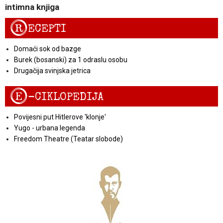
intimna knjiga
R
ECEPTI
Domaći sok od bazge
Burek (bosanski) za 1 odraslu osobu
Drugačija svinjska jetrica
E
-CIKLOPEDIJA
Povijesni put Hitlerove 'klonje'
Yugo - urbana legenda
Freedom Theatre (Teatar slobode)