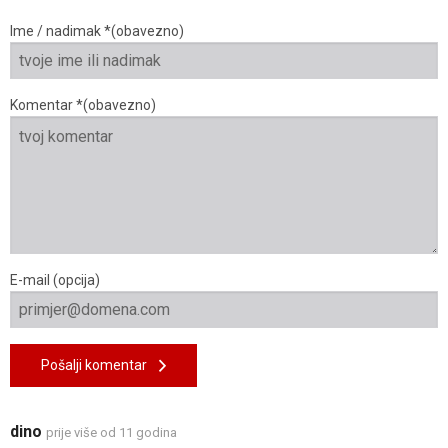
Ime / nadimak *(obavezno)
Komentar *(obavezno)
E-mail (opcija)
Pošalji komentar
dino
prije više od 11 godina