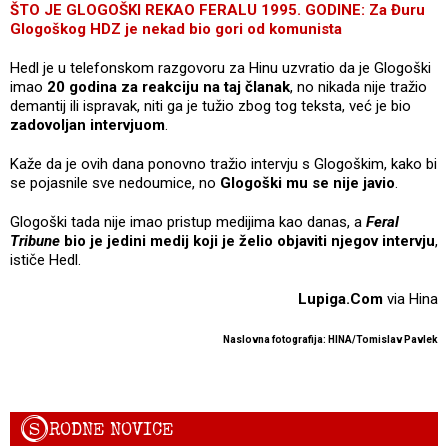
ŠTO JE GLOGOŠKI REKAO FERALU 1995. GODINE: Za Đuru
Glogoškog HDZ je nekad bio gori od komunista
Hedl je u telefonskom razgovoru za Hinu uzvratio da je Glogoški
imao
20 godina za reakciju na taj članak
, no nikada nije tražio
demantij ili ispravak, niti ga je tužio zbog tog teksta, već je bio
zadovoljan intervjuom
.
Kaže da je ovih dana ponovno tražio intervju s Glogoškim, kako bi
se pojasnile sve nedoumice, no
Glogoški mu se nije javio
.
Glogoški tada nije imao pristup medijima kao danas, a
Feral
Tribune
bio je jedini medij koji je želio objaviti njegov intervju
,
ističe Hedl.
Lupiga.Com
via Hina
Naslovna fotografija: HINA/Tomislav Pavlek
S
RODNE NOVICE