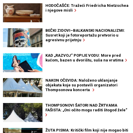
HODOČAŠĆE: Tražeći Friedricha Nietzschea
i njegove misli
BEČKI ZIDOVI–BALKANSKI NACIONALIZMI:
Susret koji je fotoreportažu pretvorio u
agresivnu prijetnju
KAD „RAZVOJ“ POPIJE VODU: More pred
kućom, bazen u dvorištu, suša na vratima
NAKON OČEVIDA: Naloženo uklanjanje
objekata koje su postavili organizatori
Thompsonova koncerta
THOMPSONOVI ŠATORI NAD ŽRTVAMA
FAŠISTA: „Oni očito mogu raditi štogod žele“
ŽUTA PISMA: Kritički film koji nije mogao biti