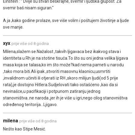
Einstein : " Dvije su stvari beskrajne, svemir i ljudska glupost. Za
svemir baš nisam siguran."
A ja ,kako godine prolaze, sve više volim i poštujem životinje a ljude
sve manje.
xyx
prije više od 8 godina
Milena,slažem se.Nažalost ,takvih ljigavaca bez ikakvog stava i
identiteta u Rh je na stotine tisuća.To što su oni jedna velika ljigava
masa koja se talasa,ko im što može?kad nema pameti u narodu
,tako mora biti.Ali ipak ,stvoriti masovnu klaonicu,usmrtiti
,invalidnom učiniti ili otjerati iz RH ,skoro milijun ljudi(od 5 prije
rata),je dostojno Hitlera.Sudjelovati tako ostašćeno ,kao da si
nevinašce,u pacifikaciji i potpunom zatiranju jednog
stanovništva..ne naroda ,jer ih je više u igri,nego cilog stanovništva
određenog teritorija...Ljigavo.
milena
prije više od 8 godina
Nešto kao Stipe Mesić.