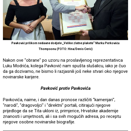
Pavković prilikom nedavne dodjele „Velike zlatne plakete“ Marku Perkoviću
Thompsonu (FOTO: Hina/Denis Cerić)
Nakon ove "obrane" po uzoru na proslavljenog reprezentativca
Luku Modrića, kolega Pavković nam spušta slušalicu, iako je čuo
da ga dozivamo, ne bismo li razjasnili još neke stvari oko njegove
novinarske karijere.
Pavković protiv Pavkovića
Pavkovića, naime, i dan danas pronose različiti "kamenjari",
"narodi", "dragovoljci" i "direktni" portali, citirajući njegove
prijedloge da se Tita ukloni iz, primjerice, Hrvatske akademije
znanosti i umjetnosti, ali i sa svih mogućih adresa, po receptu
njegove osobne novinarske biografije.