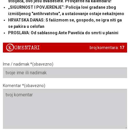
stoljeća, ovo jesu dvadesete. Provjerite na kalendaru!“
„SIGURNOST I POVJERENJE“: Policija lovi građane zbog
izmišljenog "antihrvatstva", a ustašovanje ostaje nekažnjeno
HRVATSKA DANAS: S fašizmom se, gospodo, ne igra niti ga
se pakira u celofan
PROSLAVA: Od sablasnog Ante Pavelića do smrti u planini
K
OMENTARI
broj komentara:
17
Ime / nadimak *(obavezno)
Komentar *(obavezno)