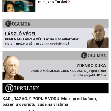
snimljen u Turskoj
KOLUMNA
LÁSZLÓ VÉGEL
KOMENTAR LÁSZLA VÉGELA: Da li se autokratski
sistem može srušiti pravnim sredstvima?
KOLUMNA
ZDENKO DUKA
DRUGO MIŠLJENJE ZDENKA DUKE: Dijaspora kao
politički projekt HDZ-a
H
IPERLINK
KAD „RAZVOJ“ POPIJE VODU: More pred kućom,
bazen u dvorištu, suša na vratima