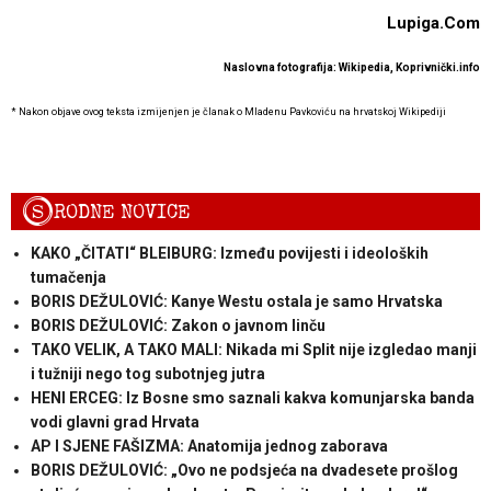
Lupiga.Com
Naslovna fotografija: Wikipedia, Koprivnički.info
* Nakon objave ovog teksta izmijenjen je članak o Mladenu Pavkoviću na hrvatskoj Wikipediji
S
RODNE NOVICE
KAKO „ČITATI“ BLEIBURG: Između povijesti i ideoloških
tumačenja
BORIS DEŽULOVIĆ: Kanye Westu ostala je samo Hrvatska
BORIS DEŽULOVIĆ: Zakon o javnom linču
TAKO VELIK, A TAKO MALI: Nikada mi Split nije izgledao manji
i tužniji nego tog subotnjeg jutra
HENI ERCEG: Iz Bosne smo saznali kakva komunjarska banda
vodi glavni grad Hrvata
AP I SJENE FAŠIZMA: Anatomija jednog zaborava
BORIS DEŽULOVIĆ: „Ovo ne podsjeća na dvadesete prošlog