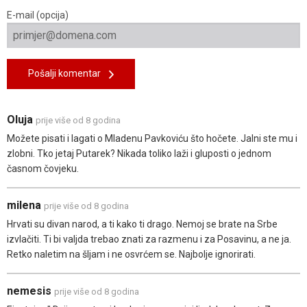
E-mail (opcija)
Pošalji komentar
Oluja
prije više od 8 godina
Možete pisati i lagati o Mladenu Pavkoviću što hočete. Jalni ste mu i
zlobni. Tko jetaj Putarek? Nikada toliko laži i gluposti o jednom
časnom čovjeku.
milena
prije više od 8 godina
Hrvati su divan narod, a ti kako ti drago. Nemoj se brate na Srbe
izvlačiti. Ti bi valjda trebao znati za razmenu i za Posavinu, a ne ja.
Retko naletim na šljam i ne osvrćem se. Najbolje ignorirati.
nemesis
prije više od 8 godina