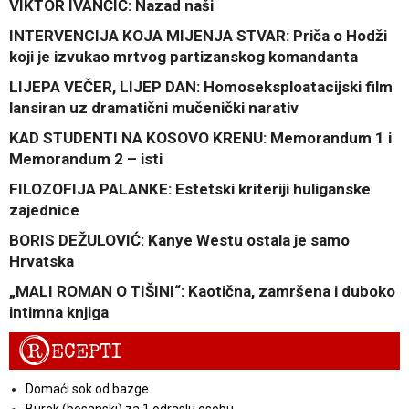
VIKTOR IVANČIĆ: Nazad naši
INTERVENCIJA KOJA MIJENJA STVAR: Priča o Hodži
koji je izvukao mrtvog partizanskog komandanta
LIJEPA VEČER, LIJEP DAN: Homoseksploatacijski film
lansiran uz dramatični mučenički narativ
KAD STUDENTI NA KOSOVO KRENU: Memorandum 1 i
Memorandum 2 – isti
FILOZOFIJA PALANKE: Estetski kriteriji huliganske
zajednice
BORIS DEŽULOVIĆ: Kanye Westu ostala je samo
Hrvatska
„MALI ROMAN O TIŠINI“: Kaotična, zamršena i duboko
intimna knjiga
R
ECEPTI
Domaći sok od bazge