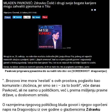
Pavković prigovara pjevačima što su radili isto što i on
(SCREENSHOT: dragovoljac)
"...Brozovo ime mora 'nestati' s ovih prostora, poglavito kao
komuniste i zločinca, jer smo se i – za to borili!", viče danas
Pavković, ali ne samo u političkom, već i, prema mišljenju pravne
države, u doslovnom smislu.
O razmjerima njegovog političkog bluda govori i njegov ogorčeni
napis na Dragovoljcu iz ove godine o glazbenicima
Zdravku