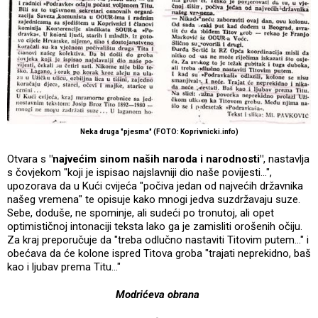
Neka druga "pjesma" (FOTO: Koprivnicki.info)
Otvara s
"najvećim sinom naših naroda i narodnosti"
, nastavlja
s čovjekom "koji je ispisao najslavniji dio naše povijesti...",
upozorava da u Kući cvijeća "počiva jedan od najvećih državnika
našeg vremena" te opisuje kako mnogi jedva suzdržavaju suze.
Sebe, doduše, ne spominje, ali sudeći po tronutoj, ali opet
optimističnoj intonaciji teksta lako ga je zamisliti orošenih očiju.
Za kraj preporučuje da "treba odlučno nastaviti Titovim putem..." i
obećava da će kolone ispred Titova groba "trajati neprekidno, baš
kao i ljubav prema Titu..."
Modrićeva obrana