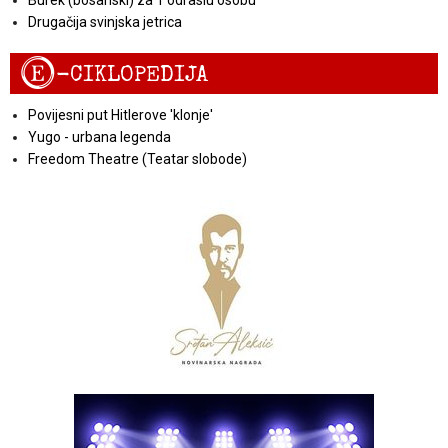
Burek (bosanski) za 1 odraslu osobu
Drugačija svinjska jetrica
E
-CIKLOPEDIJA
Povijesni put Hitlerove 'klonje'
Yugo - urbana legenda
Freedom Theatre (Teatar slobode)