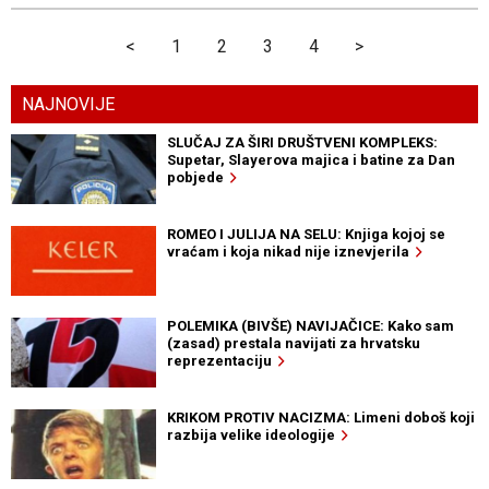
<
1
2
3
4
>
NAJNOVIJE
SLUČAJ ZA ŠIRI DRUŠTVENI KOMPLEKS:
Supetar, Slayerova majica i batine za Dan
pobjede
ROMEO I JULIJA NA SELU: Knjiga kojoj se
vraćam i koja nikad nije iznevjerila
POLEMIKA (BIVŠE) NAVIJAČICE: Kako sam
(zasad) prestala navijati za hrvatsku
reprezentaciju
KRIKOM PROTIV NACIZMA: Limeni doboš koji
razbija velike ideologije