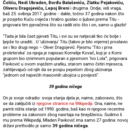
Čoliću, Nedi Ukraden, Đorđu Balaševiću, Zlatku Pejakoviću,
Oliveru Dragojeviću, Lepoj Breni
i drugima. Ondje, vidi vraga,
baš 25. svibnja 2017. godine - dakle, točno 37 godina nakon što
je posjetio Kuću cvijeća i hrabro guslao o ljubavi prema Titu -
prigovara tim pjevačima što su radili isto što i on, samo u glazbi!
"Tada je bila čast pjevati Titu, i svi su se natjecali tko će bolje i
ljepše to uraditi... U 'ulizivanju' Titu (takvo je bilo vrijeme) proslavio
se i tko drugi nego – Oliver Dragojević. Pjesmu 'Tito i prva
proleterska' za njega je napisao Kornelije Kovač, koji je s Korni
grupom bio iznimnom popularan s pjesmom 'Ivo Lola'", prigovara
Pavković u ovom svježem uratku, starom samo četiri mjeseca,
zahtijevajući od njih da se pospu pepelom zbog ulizivanja
"jednom od najvećih masovnih ubojica u povijesti".
39 godina ničega
On je svoje odradio: svoja starija djela je, naime, zaboravio, što
se da zaključiti iz
njegove stranice na Wikipediji
. Ona, naime, ne
pamti ništa starije od 1990. godine, baš kao ni njegove recentne
probleme sa zakonom zbog nasrtaja na tinejdžericu. Sudimo li
mu prema Wikipediji, Mladen Pavković ima samo 27 godina: novoj
državi prethodilo je samo
39 godina ničega
.