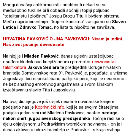
Mnogi današnji antikomunisti i antititoisti nekad su se
međusobno tukli ne bi li dobacili sočniji i topliji poljubac
"totalitaristu i zločincu" Josipu Brozu Titu ili bivšem sistemu.
Među najprominentnijim "kopernikancima" zasigurno su
Slaven
Letica i Zdravko Tomac
, no lista tu nipošto ne završava.
HRVATINA PAVKOVIĆ O JNA PAVKOVIĆU: Nisam ja jedini.
Naš život počinje devedesete
Na njoj je i
Mladen Pavković
, danas ugledni ustašoljubac,
osuđeni bludnik nad tinejdžericom i promotor
revizionista i
falsifikatora
Jakova Sedlara
te predsjednik Udruge hrvatskih
branitelja Domovinskog rata 91. Pavković je, pogađate, u vrijeme
Jugoslavije bio nepokolebano partijsko pero, koje je neumorno i
ne bez snažnog emotivnog angažmana u svom šinskom
izvještavanju slavilo Tita i Jugoslaviju.
Na ovaj dio njegove još uvijek neumrle novinarske karijere
podsjetio nas je
Koprivnički.info
, koji je sa svojim čitateljima
podijelio jedan rani rad Mladena Pavkovića, nastao
nedugo
nakon smrti jugoslavenskog predsjednika
. Točnije radi se o
djelu objavljenom u Podravkinim tvorničkim novinama - on je i
danas aktivan u udruzi branitelja iz Podravke - s kraja svibnja