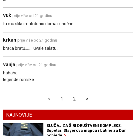
vuk
prije više od 21 godinu
tu mu sliku mali donio doma iz noćne
krkan
prije više od 21 godinu
braća bratu.........uvale salatu..
vanja
prije više od 21 godinu
hahaha
legende romske
<
1
2
>
NAJNOVIJE
SLUČAJ ZA ŠIRI DRUŠTVENI KOMPLEKS:
Supetar, Slayerova majica i batine za Dan
pobjede