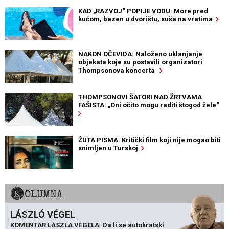
KAD „RAZVOJ“ POPIJE VODU: More pred
kućom, bazen u dvorištu, suša na vratima
NAKON OČEVIDA: Naloženo uklanjanje
objekata koje su postavili organizatori
Thompsonova koncerta
THOMPSONOVI ŠATORI NAD ŽRTVAMA
FAŠISTA: „Oni očito mogu raditi štogod žele“
ŽUTA PISMA: Kritički film koji nije mogao biti
snimljen u Turskoj
KOLUMNA
LÁSZLÓ VÉGEL
KOMENTAR LÁSZLA VÉGELA: Da li se autokratski