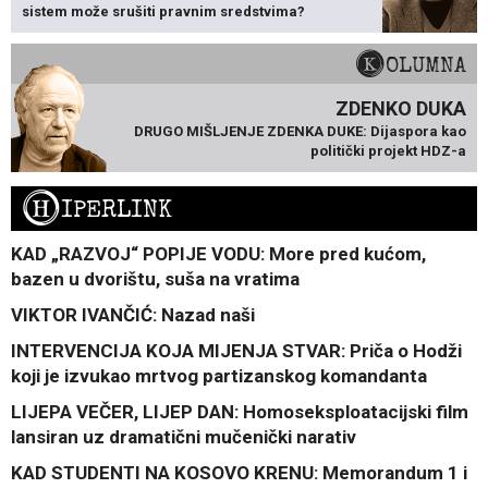
sistem može srušiti pravnim sredstvima?
KOLUMNA
ZDENKO DUKA
DRUGO MIŠLJENJE ZDENKA DUKE: Dijaspora kao
politički projekt HDZ-a
H
IPERLINK
KAD „RAZVOJ“ POPIJE VODU: More pred kućom,
bazen u dvorištu, suša na vratima
VIKTOR IVANČIĆ: Nazad naši
INTERVENCIJA KOJA MIJENJA STVAR: Priča o Hodži
koji je izvukao mrtvog partizanskog komandanta
LIJEPA VEČER, LIJEP DAN: Homoseksploatacijski film
lansiran uz dramatični mučenički narativ
KAD STUDENTI NA KOSOVO KRENU: Memorandum 1 i