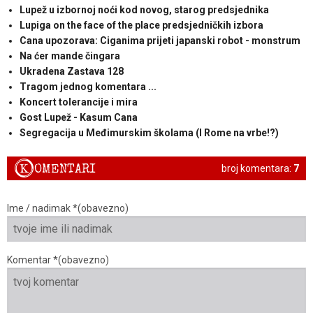
Lupež u izbornoj noći kod novog, starog predsjednika
Lupiga on the face of the place predsjedničkih izbora
Cana upozorava: Ciganima prijeti japanski robot - monstrum
Na ćer mande čingara
Ukradena Zastava 128
Tragom jednog komentara ...
Koncert tolerancije i mira
Gost Lupež - Kasum Cana
Segregacija u Međimurskim školama (I Rome na vrbe!?)
K
OMENTARI
broj komentara:
7
Ime / nadimak *(obavezno)
Komentar *(obavezno)