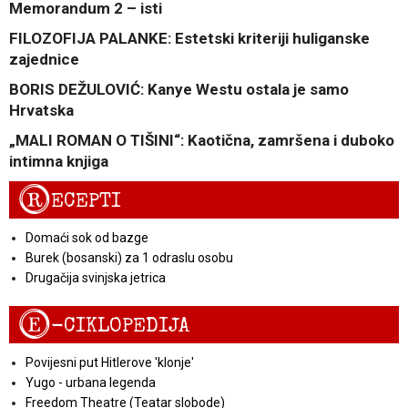
Memorandum 2 – isti
FILOZOFIJA PALANKE: Estetski kriteriji huliganske
zajednice
BORIS DEŽULOVIĆ: Kanye Westu ostala je samo
Hrvatska
„MALI ROMAN O TIŠINI“: Kaotična, zamršena i duboko
intimna knjiga
R
ECEPTI
Domaći sok od bazge
Burek (bosanski) za 1 odraslu osobu
Drugačija svinjska jetrica
E
-CIKLOPEDIJA
Povijesni put Hitlerove 'klonje'
Yugo - urbana legenda
Freedom Theatre (Teatar slobode)