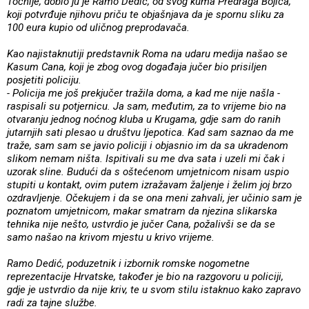
Točnije, dobio ju je Ramo Dedić, od svog kuma Predraga Bojića,
koji potvrđuje njihovu priču te objašnjava da je spornu sliku za
100 eura kupio od uličnog preprodavača.
Kao najistaknutiji predstavnik Roma na udaru medija našao se
Kasum Cana, koji je zbog ovog događaja jučer bio prisiljen
posjetiti policiju.
- Policija me još prekjučer tražila doma, a kad me nije našla -
raspisali su potjernicu. Ja sam, međutim, za to vrijeme bio na
otvaranju jednog noćnog kluba u Krugama, gdje sam do ranih
jutarnjih sati plesao u društvu ljepotica. Kad sam saznao da me
traže, sam sam se javio policiji i objasnio im da sa ukradenom
slikom nemam ništa. Ispitivali su me dva sata i uzeli mi čak i
uzorak sline. Budući da s oštećenom umjetnicom nisam uspio
stupiti u kontakt, ovim putem izražavam žaljenje i želim joj brzo
ozdravljenje. Očekujem i da se ona meni zahvali, jer učinio sam je
poznatom umjetnicom, makar smatram da njezina slikarska
tehnika nije nešto, ustvrdio je jučer Cana, požalivši se da se
samo našao na krivom mjestu u krivo vrijeme.
Ramo Dedić, poduzetnik i izbornik romske nogometne
reprezentacije Hrvatske, također je bio na razgovoru u policiji,
gdje je ustvrdio da nije kriv, te u svom stilu istaknuo kako zapravo
radi za tajne službe.