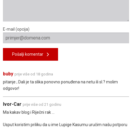
E-mail (opcija)
Pošalji komentar
buby
prije više od 18 godina
pitanje ; Dali je ta slika ponovno ponuđena na netu ili sl.? molim
odgovor!
Ivor-Car
prije više od 21 godinu
Ma kakav blog i Riječni rak ...
Usput koristim priliku da u ime Lupige Kasumu uručim našu potporu
...