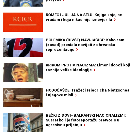
ROMEO I JULIJA NA SELU: Knjiga kojoj se
vraćam i koja nikad nije iznevjerila
POLEMIKA (BIVŠE) NAVIJAČICE: Kako sam
(zasad) prestala navijati za hrvatsku
reprezentaciju
KRIKOM PROTIV NACIZMA: Limeni doboš koji
razbija velike ideologije
HODOČAŠĆE: Tražeći Friedricha Nietzschea
i njegove misli
BEČKI ZIDOVI–BALKANSKI NACIONALIZMI:
Susret koji je fotoreportažu pretvorio u
agresivnu prijetnju