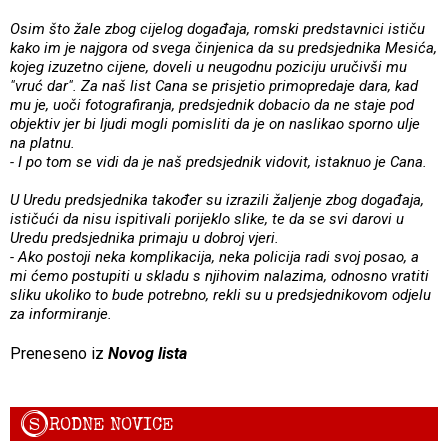
Osim što žale zbog cijelog događaja, romski predstavnici ističu
kako im je najgora od svega činjenica da su predsjednika Mesića,
kojeg izuzetno cijene, doveli u neugodnu poziciju uručivši mu
"vruć dar". Za naš list Cana se prisjetio primopredaje dara, kad
mu je, uoči fotografiranja, predsjednik dobacio da ne staje pod
objektiv jer bi ljudi mogli pomisliti da je on naslikao sporno ulje
na platnu.
- I po tom se vidi da je naš predsjednik vidovit, istaknuo je Cana.
U Uredu predsjednika također su izrazili žaljenje zbog događaja,
ističući da nisu ispitivali porijeklo slike, te da se svi darovi u
Uredu predsjednika primaju u dobroj vjeri.
- Ako postoji neka komplikacija, neka policija radi svoj posao, a
mi ćemo postupiti u skladu s njihovim nalazima, odnosno vratiti
sliku ukoliko to bude potrebno, rekli su u predsjednikovom odjelu
za informiranje.
Preneseno iz
Novog lista
S
RODNE NOVICE