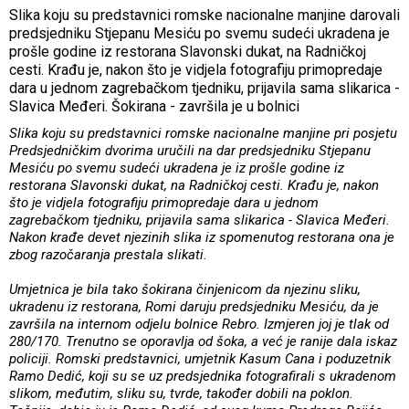
Slika koju su predstavnici romske nacionalne manjine darovali
predsjedniku Stjepanu Mesiću po svemu sudeći ukradena je
prošle godine iz restorana Slavonski dukat, na Radničkoj
cesti. Krađu je, nakon što je vidjela fotografiju primopredaje
dara u jednom zagrebačkom tjedniku, prijavila sama slikarica -
Slavica Međeri. Šokirana - završila je u bolnici
Slika koju su predstavnici romske nacionalne manjine pri posjetu
Predsjedničkim dvorima uručili na dar predsjedniku Stjepanu
Mesiću po svemu sudeći ukradena je iz prošle godine iz
restorana Slavonski dukat, na Radničkoj cesti. Krađu je, nakon
što je vidjela fotografiju primopredaje dara u jednom
zagrebačkom tjedniku, prijavila sama slikarica - Slavica Međeri.
Nakon krađe devet njezinih slika iz spomenutog restorana ona je
zbog razočaranja prestala slikati.
Umjetnica je bila tako šokirana činjenicom da njezinu sliku,
ukradenu iz restorana, Romi daruju predsjedniku Mesiću, da je
završila na internom odjelu bolnice Rebro. Izmjeren joj je tlak od
280/170. Trenutno se oporavlja od šoka, a već je ranije dala iskaz
policiji. Romski predstavnici, umjetnik Kasum Cana i poduzetnik
Ramo Dedić, koji su se uz predsjednika fotografirali s ukradenom
slikom, međutim, sliku su, tvrde, također dobili na poklon.