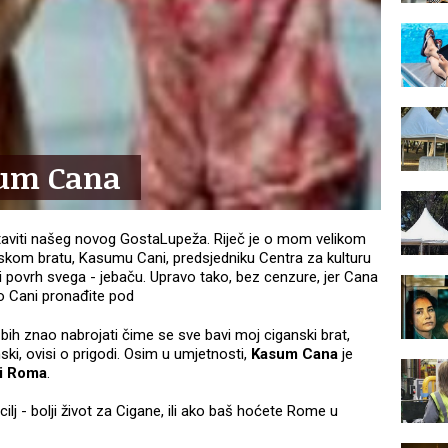
sum Cana
taviti našeg novog GostaLupeža. Riječ je o mom velikom
skom bratu, Kasumu Cani, predsjedniku Centra za kulturu
 i povrh svega - jebaču. Upravo tako, bez cenzure, jer Cana
u o Cani pronađite pod
ih znao nabrojati čime se sve bavi moj ciganski brat,
ki, ovisi o prigodi. Osim u umjetnosti,
Kasum Cana
je
ci Roma
.
lj - bolji život za Cigane, ili ako baš hoćete Rome u