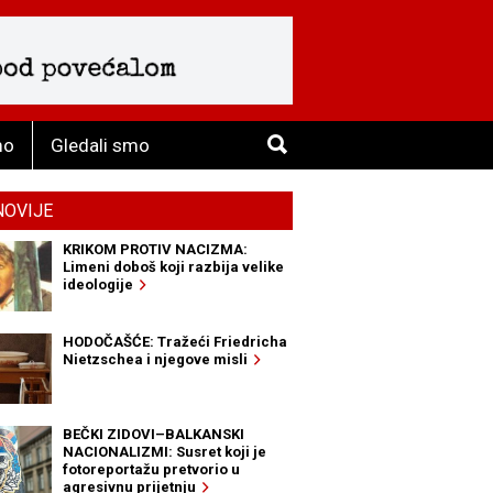
mo
Gledali smo
NOVIJE
KRIKOM PROTIV NACIZMA:
Limeni doboš koji razbija velike
ideologije
HODOČAŠĆE: Tražeći Friedricha
Nietzschea i njegove misli
BEČKI ZIDOVI–BALKANSKI
NACIONALIZMI: Susret koji je
fotoreportažu pretvorio u
agresivnu prijetnju