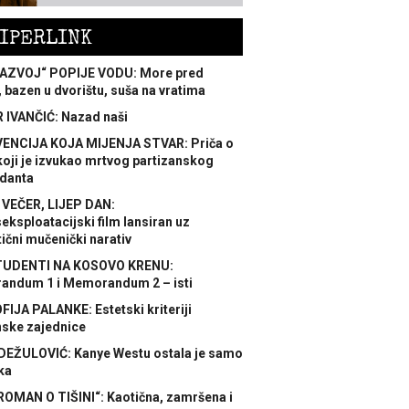
IPERLINK
AZVOJ“ POPIJE VODU: More pred
 bazen u dvorištu, suša na vratima
 IVANČIĆ: Nazad naši
ENCIJA KOJA MIJENJA STVAR: Priča o
koji je izvukao mrtvog partizanskog
danta
 VEČER, LIJEP DAN:
ksploatacijski film lansiran uz
ični mučenički narativ
TUDENTI NA KOSOVO KRENU:
ndum 1 i Memorandum 2 – isti
FIJA PALANKE: Estetski kriteriji
nske zajednice
DEŽULOVIĆ: Kanye Westu ostala je samo
ka
ROMAN O TIŠINI“: Kaotična, zamršena i