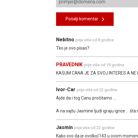
Pošalji komentar
Nebitno
prije više od 8 godina
Tko je ovo pisao?
PRAVEDNIK
prije više od 19 godina
KASUM CANA JE ZA SVOJ INTERES A NE 
Ivor-Car
prije više od 22 godine
Ajde da i tog Canu pročitamo ...
A na sajtu Jasmine ljudi igraju igrice ... št
Jasmin
prije više od 22 godine
Kako ovo da je ovolko(143 u ovom momentu