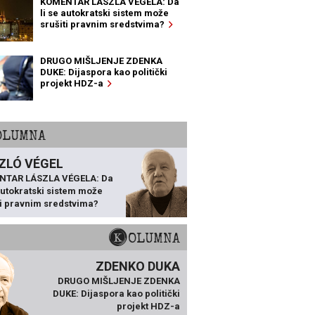
KOMENTAR LÁSZLA VÉGELA: Da
li se autokratski sistem može
srušiti pravnim sredstvima?
DRUGO MIŠLJENJE ZDENKA
DUKE: Dijaspora kao politički
projekt HDZ-a
KOLUMNA
ZLÓ VÉGEL
NTAR LÁSZLA VÉGELA: Da
 autokratski sistem može
ti pravnim sredstvima?
KOLUMNA
ZDENKO DUKA
DRUGO MIŠLJENJE ZDENKA
DUKE: Dijaspora kao politički
projekt HDZ-a