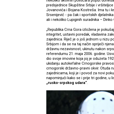
nekoliko aktivnih političara poput done
predsjednice Skupštine Srbije i vršiteljic
Jovanovića i Bojana Kostreša. Ima tu i knj
Srsenijević - pa čak i sportskih djelatnik
ali i nekoliko Lupiginih suradnika – Dink
„Republika Crna Gora izložena je pokušaju n
integritet, ustavni poredak, vladavina za
zajednica. Riječ je o još jednom u nizu 
Srbijom i da se na taj način spriječi nje
državnu nezavisnost, ukinutu nakon srps
referendumu 21. maja 2006. godine. Usv
dio svoje imovine koja joj je oduzeta 1
ukidanju autokefalne Crnogorske pravos
crnogorski državno-pravni okvir. Otuda n
zajednicama, koji je i povod za novi pok
napominjući kako se i prije tri godine, u
„rusko-srpskog udara“
.