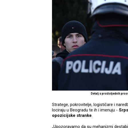
Detalj s prošlotjednih pro
Stratege, pokrovitelje, logističare i nar
lociraju u Beogradu te ih i imenuju -
Srpsk
opozicijske stranke
.
„Upozoravamo da su mehanizmi destabili