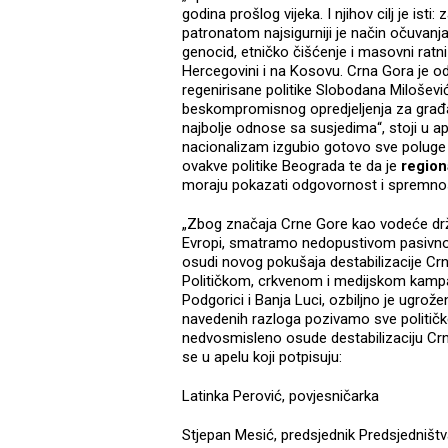
godina prošlog vijeka. I njihov cilj je i
patronatom najsigurniji je način očuvanja 
genocid, etničko čišćenje i masovni ratni 
Hercegovini i na Kosovu. Crna Gora je o
regenirisane politike Slobodana Miloše
beskompromisnog opredjeljenja za građans
najbolje odnose sa susjedima“, stoji u ape
nacionalizam izgubio gotovo sve poluge 
ovakve politike Beograda te da je
region
moraju pokazati odgovornost i spremnos
„Zbog značaja Crne Gore kao vodeće drž
Evropi, smatramo nedopustivom pasivnost
osudi novog pokušaja destabilizacije Crn
Političkom, crkvenom i medijskom kampa
Podgorici i Banja Luci, ozbiljno je ugrož
navedenih razloga pozivamo sve političk
nedvosmisleno osude destabilizaciju Crne
se u apelu koji potpisuju:
Latinka Perović, povjesničarka
Stjepan Mesić, predsjednik Predsjedništv