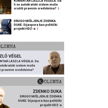
KOMENTAR LÁSZLA VÉGELA: Da
li se autokratski sistem može
srušiti pravnim sredstvima?
DRUGO MIŠLJENJE ZDENKA
DUKE: Dijaspora kao politički
projekt HDZ-a
KOLUMNA
ZLÓ VÉGEL
NTAR LÁSZLA VÉGELA: Da
 autokratski sistem može
ti pravnim sredstvima?
KOLUMNA
ZDENKO DUKA
DRUGO MIŠLJENJE ZDENKA
DUKE: Dijaspora kao politički
projekt HDZ-a