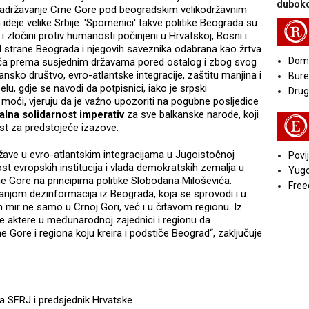
duboko
sti: zadržavanje Crne Gore pod beogradskim velikodržavnim
ideje velike Srbije. 'Spomenici' takve politike Beograda su
R
i zločini protiv humanosti počinjeni u Hrvatskoj, Bosni i
d strane Beograda i njegovih saveznika odabrana kao žrtva
Doma
vića prema susjednim državama pored ostalog i zbog svog
ko društvo, evro-atlantske integracije, zaštitu manjina i
Bure
lu, gdje se navodi da potpisnici, iako je srpski
Druga
moći, vjeruju da je važno upozoriti na pogubne posljedice
alna solidarnost imperativ
za sve balkanske narode, koji
E
t za predstojeće izazove.
ave u evro-atlantskim integracijama u Jugoistočnoj
Povij
 evropskih institucija i vlada demokratskih zemalja u
Yugo
e Gore na principima politike Slobodana Miloševića.
Free
njom dezinformacija iz Beograda, koja se sprovodi i u
en mir ne samo u Crnoj Gori, već i u čitavom regionu. Iz
e aktere u međunarodnoj zajednici i regionu da
 Gore i regiona koju kreira i podstiče Beograd“, zaključuje
a SFRJ i predsjednik Hrvatske