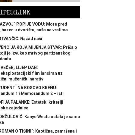
IPERLINK
AZVOJ“ POPIJE VODU: More pred
 bazen u dvorištu, suša na vratima
 IVANČIĆ: Nazad naši
ENCIJA KOJA MIJENJA STVAR: Priča o
koji je izvukao mrtvog partizanskog
danta
 VEČER, LIJEP DAN:
ksploatacijski film lansiran uz
ični mučenički narativ
TUDENTI NA KOSOVO KRENU:
ndum 1 i Memorandum 2 – isti
FIJA PALANKE: Estetski kriteriji
nske zajednice
DEŽULOVIĆ: Kanye Westu ostala je samo
ka
ROMAN O TIŠINI“: Kaotična, zamršena i