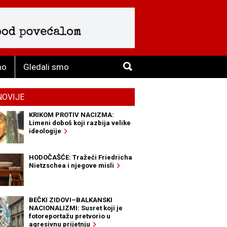
mo
Gledali smo
NOVIJE
KRIKOM PROTIV NACIZMA:
Limeni doboš koji razbija velike
ideologije
HODOČAŠĆE: Tražeći Friedricha
Nietzschea i njegove misli
BEČKI ZIDOVI–BALKANSKI
NACIONALIZMI: Susret koji je
fotoreportažu pretvorio u
agresivnu prijetnju