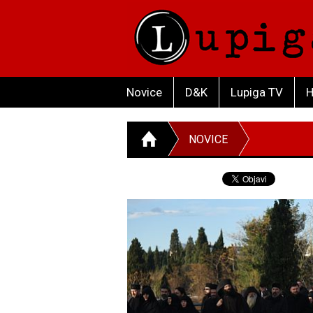
Novice
D&K
Lupiga TV
H
NOVICE