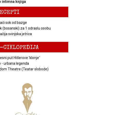
 intimna knjiga
ECEPTI
ći sok od bazge
k (bosanski) za 1 odraslu osobu
čija svinjska jetrica
-CIKLOPEDIJA
esni put Hitlerove 'klonje'
 - urbana legenda
dom Theatre (Teatar slobode)