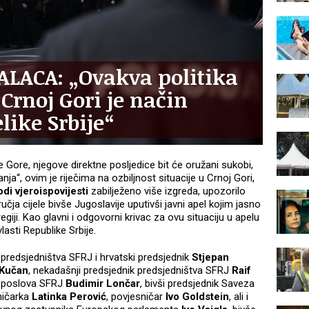
LACA: „Ovakva politika
rnoj Gori je način
like Srbije“
ne Gore, njegove direktne posljedice bit će oružani sukobi,
anja“, ovim je riječima na ozbiljnost situacije u Crnoj Gori,
di vjeroispovijesti
zabilježeno više izgreda, upozorilo
učja cijele bivše Jugoslavije uputivši javni apel kojim jasno
giji. Kao glavni i odgovorni krivac za ovu situaciju u apelu
asti Republike Srbije.
 predsjedništva SFRJ i hrvatski predsjednik
Stjepan
 Kučan
, nekadašnji predsjednik predsjedništva SFRJ
Raif
ih poslova SFRJ
Budimir Lončar
, bivši predsjednik Saveza
ničarka
Latinka Perović
, povjesničar
Ivo Goldstein
, ali i