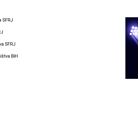
va SFRJ
RJ
tva SFRJ
ništva BiH