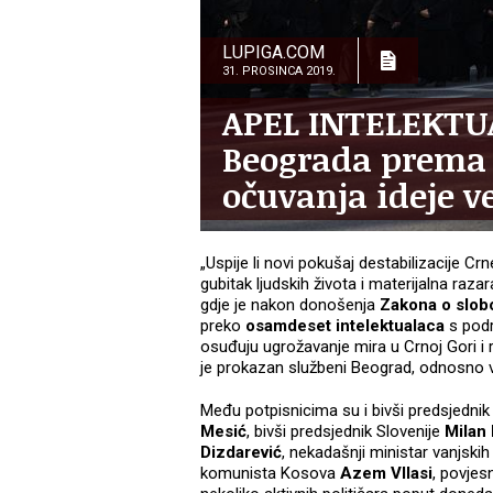
LUPIGA.COM
31. PROSINCA 2019.
APEL INTELEKTUA
Beograda prema C
očuvanja ideje ve
„Uspije li novi pokušaj destabilizacije Cr
gubitak ljudskih života i materijalna razar
gdje je nakon donošenja
Zakona o slobo
preko
osamdeset intelektualaca
s podr
osuđuju ugrožavanje mira u Crnoj Gori i re
je prokazan službeni Beograd, odnosno vl
Među potpisnicima su i bivši predsjednik
Mesić
, bivši predsjednik Slovenije
Milan
Dizdarević
, nekadašnji ministar vanjsk
komunista Kosova
Azem Vllasi
, povjes