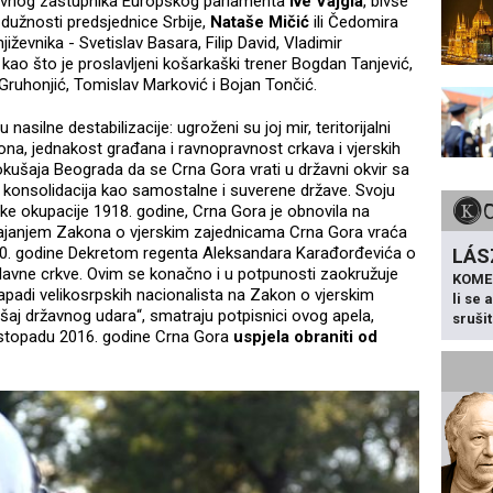
davnog zastupnika Europskog parlamenta
Ive Vajgla
, bivše
e dužnosti predsjednice Srbije,
Nataše Mičić
ili Čedomira
iževnika - Svetislav Basara, Filip David, Vladimir
a kao što je proslavljeni košarkaški trener Bogdan Tanjević,
o Gruhonjić, Tomislav Marković i Bojan Tončić.
asilne destabilizacije: ugroženi su joj mir, teritorijalni
kona, jednakost građana i ravnopravnost crkava i vjerskih
pokušaja Beograda da se Crna Gora vrati u državni okvir sa
na konsolidacija kao samostalne i suverene države. Svoju
ke okupacije 1918. godine, Crna Gora je obnovila na
ajanjem Zakona o vjerskim zajednicama Crna Gora vraća
920. godine Dekretom regenta Aleksandara Karađorđevića o
LÁS
lavne crkve. Ovim se konačno i u potpunosti zaokružuje
KOME
apadi velikosrpskih nacionalista na Zakon o vjerskim
li se
ušaj državnog udara“, smatraju potpisnici ovog apela,
sruši
 listopadu 2016. godine Crna Gora
uspjela obraniti od