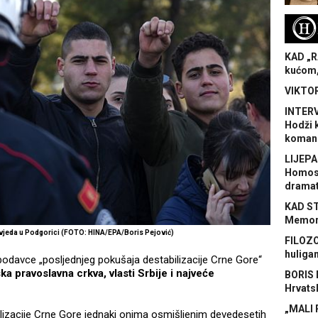
H
KAD „R
kućom,
VIKTOR
INTERV
Hodži 
koman
LIJEPA
Homose
dramat
KAD S
Memora
svjeda u Podgorici (FOTO: HINA/EPA/Boris Pejović)
FILOZO
huliga
edbodavce „posljednjeg pokušaja destabilizacije Crne Gore“
a pravoslavna crkva, vlasti Srbije i najveće
BORIS 
Hrvats
„MALI 
zacije Crne Gore jednaki onima osmišljenim devedesetih