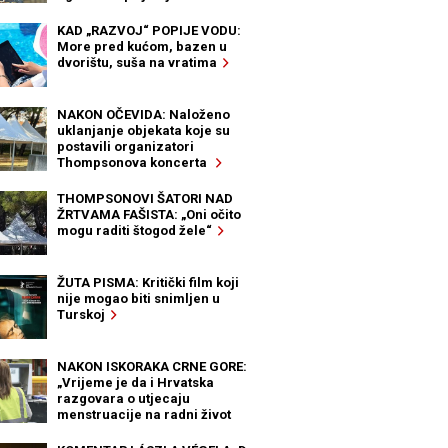
KAD „RAZVOJ“ POPIJE VODU:
More pred kućom, bazen u
dvorištu, suša na vratima
NAKON OČEVIDA: Naloženo
uklanjanje objekata koje su
postavili organizatori
Thompsonova koncerta
THOMPSONOVI ŠATORI NAD
ŽRTVAMA FAŠISTA: „Oni očito
mogu raditi štogod žele“
ŽUTA PISMA: Kritički film koji
nije mogao biti snimljen u
Turskoj
NAKON ISKORAKA CRNE GORE:
„Vrijeme je da i Hrvatska
razgovara o utjecaju
menstruacije na radni život
žena“