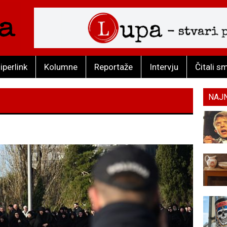
iperlink
Kolumne
Reportaže
Intervju
Čitali s
NAJ