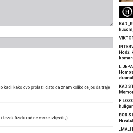
H
KAD „R
kućom,
VIKTOR
INTERV
Hodži 
koman
LIJEPA
Homose
dramat
KAD S
o kad i kako ovo prolazi, cisto da znam koliko ce jos da traje
Memora
FILOZO
huliga
BORIS 
i tezak fizicki rad ne moze izlijeciti ;)
Hrvats
„MALI 