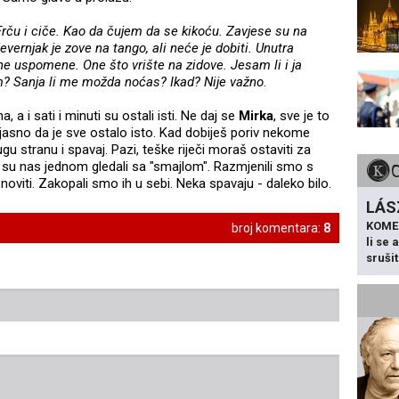
Frču i ciče. Kao da čujem da se kikoću. Zavjese su na
vernjak je zove na tango, ali neće je dobiti. Unutra
esne uspomene. One što vrište na zidove. Jesam li i ja
om? Sanja li me možda noćas? Ikad? Nije važno
.
, a i sati i minuti su ostali isti. Ne daj se
Mirka
, sve je to
 jasno da je sve ostalo isto. Kad dobiješ poriv nekome
gu stranu i spavaj. Pazi, teške riječi moraš ostaviti za
k su nas jednom gledali sa "smajlom". Razmjenili smo s
oviti. Zakopali smo ih u sebi. Neka spavaju - daleko bilo.
LÁS
KOME
broj komentara:
8
li se
sruši