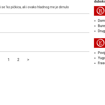
duboko
se 'ko pičkica, ali i ovako hladnog me je dirnulo
R
Doma
Bure
Druga
E
Povij
Yugo
1
2
>
Free