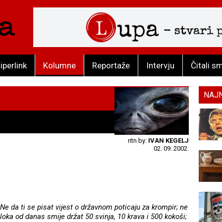
iperlink
Kolumne
Reportaže
Intervju
Čitali s
NAJ
ritn by:
IVAN KEGELJ
02. 09. 2002.
. Ne da ti se pisat vijest o državnom poticaju za krompir; ne
Iloka od danas smije držat 50 svinja, 10 krava i 500 kokoši;