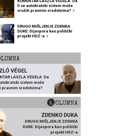
KOMENTAR LÁSZLA VÉGELA: Da
li se autokratski sistem može
srušiti pravnim sredstvima?
DRUGO MIŠLJENJE ZDENKA
DUKE: Dijaspora kao politički
projekt HDZ-a
KOLUMNA
ZLÓ VÉGEL
NTAR LÁSZLA VÉGELA: Da
 autokratski sistem može
ti pravnim sredstvima?
KOLUMNA
ZDENKO DUKA
DRUGO MIŠLJENJE ZDENKA
DUKE: Dijaspora kao politički
projekt HDZ-a