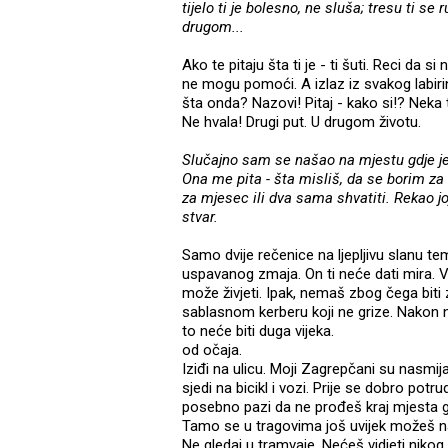
tijelo ti je bolesno, ne sluša; tresu ti se
drugom...
Ako te pitaju šta ti je - ti šuti. Reci da s
ne mogu pomoći. A izlaz iz svakog labirin
šta onda? Nazovi! Pitaj - kako si!? Neka 
Ne hvala! Drugi put. U drugom životu.
Slučajno sam se našao na mjestu gdje je 
Ona me pita - šta misliš, da se borim za
za mjesec ili dva sama shvatiti. Rekao joj
stvar.
Samo dvije rečenice na ljepljivu slanu te
uspavanog zmaja. On ti neće dati mira. Vr
može živjeti. Ipak, nemaš zbog čega biti 
sablasnom kerberu koji ne grize. Nakon
to neće biti duga vijeka. 
od očaja.
Iziđi na ulicu. Moji Zagrepčani su nasmijan
sjedi na bicikl i vozi. Prije se dobro potru
posebno pazi da ne prođeš kraj mjesta gdje
Tamo se u tragovima još uvijek možeš nać
Ne gledaj u tramvaje. Nećeš vidjeti niko