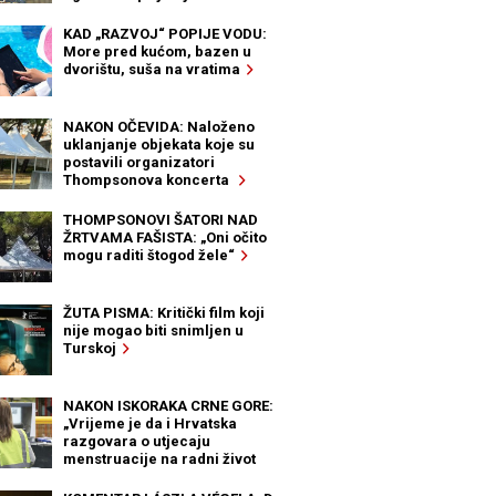
KAD „RAZVOJ“ POPIJE VODU:
More pred kućom, bazen u
dvorištu, suša na vratima
NAKON OČEVIDA: Naloženo
uklanjanje objekata koje su
postavili organizatori
Thompsonova koncerta
THOMPSONOVI ŠATORI NAD
ŽRTVAMA FAŠISTA: „Oni očito
mogu raditi štogod žele“
ŽUTA PISMA: Kritički film koji
nije mogao biti snimljen u
Turskoj
NAKON ISKORAKA CRNE GORE:
„Vrijeme je da i Hrvatska
razgovara o utjecaju
menstruacije na radni život
žena“