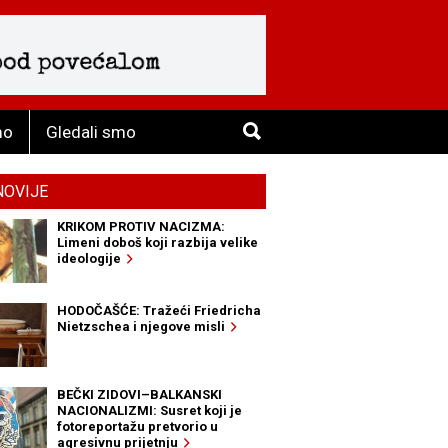
mo
Gledali smo
NOVIJE
KRIKOM PROTIV NACIZMA:
Limeni doboš koji razbija velike
ideologije
HODOČAŠĆE: Tražeći Friedricha
Nietzschea i njegove misli
BEČKI ZIDOVI–BALKANSKI
NACIONALIZMI: Susret koji je
fotoreportažu pretvorio u
agresivnu prijetnju