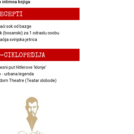
 intimna knjiga
ECEPTI
ći sok od bazge
k (bosanski) za 1 odraslu osobu
čija svinjska jetrica
-CIKLOPEDIJA
esni put Hitlerove 'klonje'
 - urbana legenda
dom Theatre (Teatar slobode)