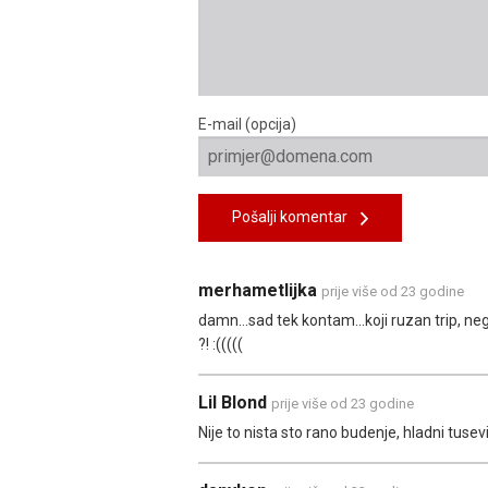
E-mail (opcija)
Pošalji komentar
merhametlijka
prije više od 23 godine
damn...sad tek kontam...koji ruzan trip, neg
?! :(((((
Lil Blond
prije više od 23 godine
Nije to nista sto rano budenje, hladni tusevi 