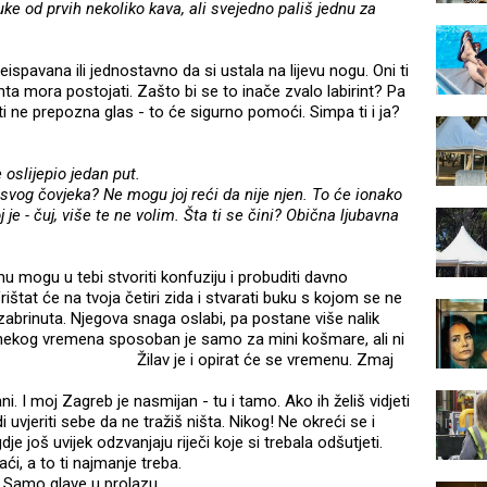
 ruke od prvih nekoliko kava, ali svejedno pališ jednu za
i neispavana ili jednostavno da si ustala na lijevu nogu. Oni ti
ta mora postojati. Zašto bi se to inače zvalo labirint? Pa
ti ne prepozna glas - to će sigurno pomoći. Simpa ti i ja?
oslijepio jedan put.
 svog čovjeka? Ne mogu joj reći da nije njen. To će ionako
 je - čuj, više te ne volim. Šta ti se čini? Obična ljubavna
mu mogu u tebi stvoriti konfuziju i probuditi davno
ištat će na tvoja četiri zida i stvarati buku s kojom se ne
zabrinuta. Njegova snaga oslabi, pa postane više nalik
 nekog vremena sposoban je samo za mini košmare, ali ni
Žilav je i opirat će se vremenu. Zmaj
i. I moj Zagreb je nasmijan - tu i tamo. Ako ih želiš vidjeti
di uvjeriti sebe da ne tražiš ništa. Nikog! Ne okreći se i
 još uvijek odzvanjaju riječi koje si trebala odšutjeti.
i, a to ti najmanje treba.
g. Samo glave u prolazu.