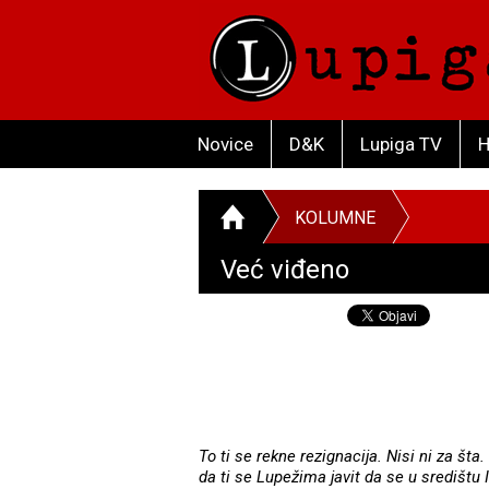
Novice
D&K
Lupiga TV
H
KOLUMNE
Već viđeno
To ti se rekne rezignacija. Nisi ni za šta
da ti se Lupežima javit da se u središtu 