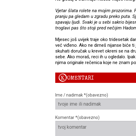
Vjetar šlata rolete na mojim prozorima. 
pranju pa gledam u zgradu preko puta. Sje
spavaju ljudi. Svaki je u sebi sakrio bij
troglavi pas što stoji pred nečijim Had
Mjesec još uvijek traje oko tridesetak dana
već viđeno. Ako ne dirneš nijanse biće ti
skuhati doručak u krevet okreni se na dru
sebe. Ako moraš, reci ih u ogledalo. Ipa
njima originale rečenica koje ne znam pon
K
OMENTARI
Ime / nadimak *(obavezno)
Komentar *(obavezno)