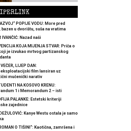
IPERLINK
AZVOJ“ POPIJE VODU: More pred
 bazen u dvorištu, suša na vratima
 IVANČIĆ: Nazad naši
ENCIJA KOJA MIJENJA STVAR: Priča o
koji je izvukao mrtvog partizanskog
danta
 VEČER, LIJEP DAN:
ksploatacijski film lansiran uz
ični mučenički narativ
TUDENTI NA KOSOVO KRENU:
ndum 1 i Memorandum 2 – isti
FIJA PALANKE: Estetski kriteriji
nske zajednice
DEŽULOVIĆ: Kanye Westu ostala je samo
ka
ROMAN O TIŠINI“: Kaotična, zamršena i