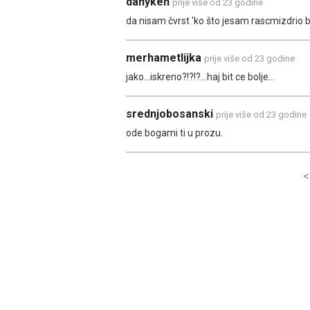
danyken
prije više od 23 godine
da nisam čvrst 'ko što jesam rascmizdrio bi 
merhametlijka
prije više od 23 godine
jako...iskreno?!?!?...haj bit ce bolje...
srednjobosanski
prije više od 23 godine
ode bogami ti u prozu.
<