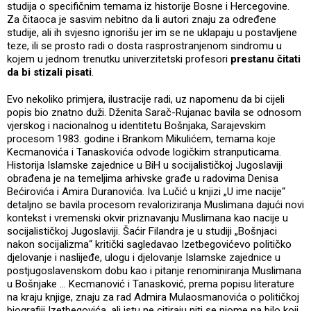
studija o specifičnim temama iz historije Bosne i Hercegovine.
Za čitaoca je sasvim nebitno da li autori znaju za određene
studije, ali ih svjesno ignorišu jer im se ne uklapaju u postavljene
teze, ili se prosto radi o dosta rasprostranjenom sindromu u
kojem u jednom trenutku univerzitetski profesori
prestanu čitati
da bi stizali pisati
.
Evo nekoliko primjera, ilustracije radi, uz napomenu da bi cijeli
popis bio znatno duži. Dženita Sarač-Rujanac bavila se odnosom
vjerskog i nacionalnog u identitetu Bošnjaka, Sarajevskim
procesom 1983. godine i Brankom Mikulićem, temama koje
Kecmanovića i Tanaskovića odvode logičkim stranputicama.
Historija Islamske zajednice u BiH u socijalističkoj Jugoslaviji
obrađena je na temeljima arhivske građe u radovima Denisa
Bećirovića i Amira Duranovića. Iva Lučić u knjizi „U ime nacije“
detaljno se bavila procesom revaloriziranja Muslimana dajući novi
kontekst i vremenski okvir priznavanju Muslimana kao nacije u
socijalističkoj Jugoslaviji. Šaćir Filandra je u studiji „Bošnjaci
nakon socijalizma“ kritički sagledavao Izetbegovićevo političko
djelovanje i naslijeđe, ulogu i djelovanje Islamske zajednice u
postjugoslavenskom dobu kao i pitanje renominiranja Muslimana
u Bošnjake ... Kecmanović i Tanasković, prema popisu literature
na kraju knjige, znaju za rad Admira Mulaosmanovića o političkoj
biografiji Izetbegovića, ali istu ne citiraju niti se njome na bilo koji