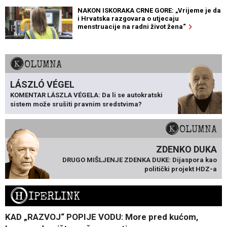
NAKON ISKORAKA CRNE GORE: „Vrijeme je da
i Hrvatska razgovara o utjecaju
menstruacije na radni život žena“
KOLUMNA
LÁSZLÓ VÉGEL
KOMENTAR LÁSZLA VÉGELA: Da li se autokratski
sistem može srušiti pravnim sredstvima?
KOLUMNA
ZDENKO DUKA
DRUGO MIŠLJENJE ZDENKA DUKE: Dijaspora kao
politički projekt HDZ-a
H
IPERLINK
KAD „RAZVOJ“ POPIJE VODU: More pred kućom,