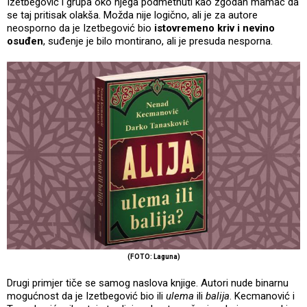
Izetbegović i grupa oko njega podmetnuti kao zgodan mamac da
se taj pritisak olakša. Možda nije logično, ali je za autore
neosporno da je Izetbegović bio
istovremeno kriv i nevino
osuđen
, suđenje je bilo montirano, ali je presuda nesporna.
(FOTO: Laguna)
Drugi primjer tiče se samog naslova knjige. Autori nude binarnu
mogućnost da je Izetbegović bio ili
ulema
ili
balija
. Kecmanović i