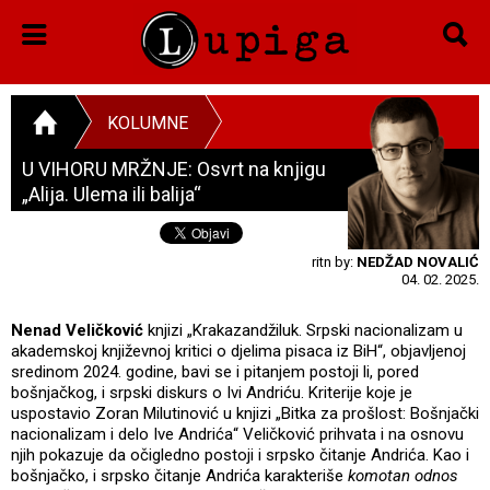
KOLUMNE
U VIHORU MRŽNJE: Osvrt na knjigu
„Alija. Ulema ili balija“
ritn by:
NEDŽAD NOVALIĆ
04. 02. 2025.
Nenad Veličković
knjizi „Krakazandžiluk. Srpski nacionalizam u
akademskoj književnoj kritici o djelima pisaca iz BiH“, objavljenoj
sredinom 2024. godine, bavi se i pitanjem postoji li, pored
bošnjačkog, i srpski diskurs o Ivi Andriću. Kriterije koje je
uspostavio Zoran Milutinović u knjizi „Bitka za prošlost: Bošnjački
nacionalizam i delo Ive Andrića“ Veličković prihvata i na osnovu
njih pokazuje da očigledno postoji i srpsko čitanje Andrića. Kao i
bošnjačko, i srpsko čitanje Andrića karakteriše
komotan odnos