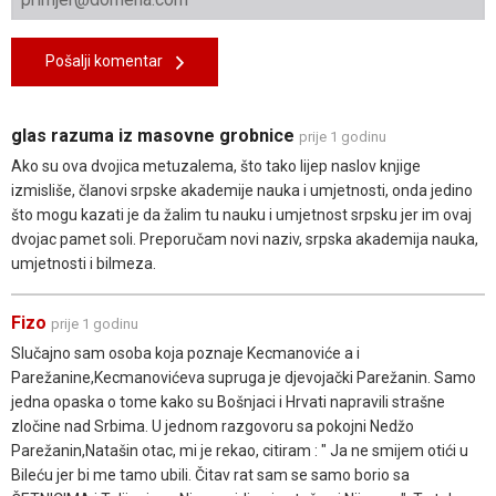
Pošalji komentar
glas razuma iz masovne grobnice
prije 1 godinu
Ako su ova dvojica metuzalema, što tako lijep naslov knjige
izmisliše, članovi srpske akademije nauka i umjetnosti, onda jedino
što mogu kazati je da žalim tu nauku i umjetnost srpsku jer im ovaj
dvojac pamet soli. Preporučam novi naziv, srpska akademija nauka,
umjetnosti i bilmeza.
Fizo
prije 1 godinu
Slučajno sam osoba koja poznaje Kecmanoviće a i
Parežanine,Kecmanovićeva supruga je djevojački Parežanin. Samo
jedna opaska o tome kako su Bošnjaci i Hrvati napravili strašne
zločine nad Srbima. U jednom razgovoru sa pokojni Nedžo
Parežanin,Natašin otac, mi je rekao, citiram : " Ja ne smijem otići u
Bileću jer bi me tamo ubili. Čitav rat sam se samo borio sa