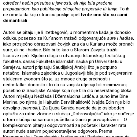
određeni način prisutna u javnosti, ali nije bila praćena
propagandom kao publikacije oficijelne preporuke ili linije
. To ih
ne ometa da koju stranicu poslije opet
tvrde ono što su sami
demantirali
.
Autori se pitaju i je li Izetbegović, u momentima kada je donosio
odluke, posezao za Kur'anom tražeći odgovarajuće
sure i hadise
,
iako prosječno obrazovani čovjek zna da u Kur'anu može pronaći
sure, ali ne i hadise. Bilo bi to kao u Starom Zavjetu tražiti
Isusove riječi. Ključnu ulogu u otvaranju Islamskog teološkog
fakulteta, danas Fakulteta islamskih nauka pri Univerzitetu u
Sarajevu, autori pripisuju Saudijskoj Arabiji što je potpuno
netačno. Islamska zajednica u Jugoslaviji bila je pod svojevrsnim
staklenim zvonom što je, uz mnoge druge prednosti i
nedostatke, donosilo i to da su vanjski utjecaji bili minimizirani,
posebno iz Saudijske Arabije koja nije bila dio nesvrstanog bloka.
Autori miješaju Nedžada i Džemaludina Latića, a puno ime Dine
Merlina, po njima, je Hajrudin Dervišhalidović (valjda Edin nije bilo
dovoljno
islamski
). Za Ejupa Ganića navode da je oslobođen
optužbi za ratne zločine u slučaju „Dobrovoljačka“ iako je suđenje
u tom slučaju na samom početku a Ganić je prvooptuženi ... O
kompleksnom pitanju odgovornosti za početak i karakter rata
autori nude sasvim pojednostavljene odgovore. Prema
Kecmanoviću i Tanaskoviću, Izetbegović i Bošnjaci ne samo da