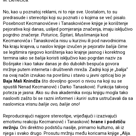
No, kao u poznatoj reklami, ni to nije sve. Uostalom, to su
predrasude i stereotipi koji su poznati i o kojima se već pisalo.
Posebnost Kecmanovićeve i Tanaskovićeve knjige je korištenje
pejorativa koji danas, uslijed pomjeranja značenja, imaju isključivo
pogrdno značenje.
Poturice, Šiptari, Muslimanija
kod
Kecmanovića i Tanaskovića nisu u kurzivu ili pod navodnicima.
Na kraju krajeva, u naslov knjige izvučen je pejorativ
balija
čime
se legitimira njegovo korištenja kao krajnje jasnog i korektnog
termina iako se
balija
koristi isključivo kao pogrdan naziv za
Bošnjake i kao takav danas je dio dubokih bespuća govora
mržnje putem interneta i društvenih mreža. Zadnji koji je „balija“
na ovaj način izvukao na površinu i stavio u
javni opticaj
bio je
Baja Mali Knindža
što dovoljno govori o nivou na koji su se
spustili Nenad Kecmanović i Darko Tanasković. Funkcija takvog
poteza je jasna: Ako su dva akademika svoju knjigu mogla tako
nasloviti zašto bi se razni
informeri
i
kuriri
sutra ustručavali da sa
naslovnica vrisnu
balije ovo, balije ono
!
Reproducirajući najgore stereotipe, vrijeđajući i izazivajući
emotivnu reakciju Kecmanović i Tanasković
hrane i podstiču
mržnju
. Oni direktno podstiču nasilje, primarno kulturno, ali iz
njega i svako drugo. Prosutu mržnju među koricama knjige „Alija.