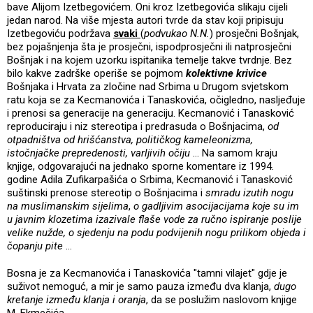
bave Alijom Izetbegovićem. Oni kroz Izetbegovića slikaju cijeli
jedan narod. Na više mjesta autori tvrde da stav koji pripisuju
Izetbegoviću podržava
svaki
(
podvukao N.N.
) prosječni Bošnjak,
bez pojašnjenja šta je prosječni, ispodprosječni ili natprosječni
Bošnjak i na kojem uzorku ispitanika temelje takve tvrdnje. Bez
bilo kakve zadrške operiše se pojmom
kolektivne krivice
Bošnjaka i Hrvata za zločine nad Srbima u Drugom svjetskom
ratu koja se za Kecmanovića i Tanaskovića, očigledno, nasljeđuje
i prenosi sa generacije na generaciju. Kecmanović i Tanasković
reproduciraju i niz stereotipa i predrasuda o Bošnjacima,
od
otpadništva od hrišćanstva, političkog kameleonizma,
istočnjačke prepredenosti, varljivih očiju
... Na samom kraju
knjige, odgovarajući na jednako sporne komentare iz 1994.
godine Adila Zufikarpašića o Srbima, Kecmanović i Tanasković
suštinski prenose stereotip o Bošnjacima i
smradu izutih nogu
na muslimanskim sijelima
,
o gadljivim asocijacijama koje su im
u javnim klozetima izazivale flaše vode za ručno ispiranje poslije
velike nužde, o sjedenju na podu podvijenih nogu prilikom objeda i
čopanju pite
...
Bosna je za Kecmanovića i Tanaskovića "tamni vilajet" gdje je
suživot nemoguć, a mir je samo pauza između dva klanja,
dugo
kretanje između klanja i oranja
, da se poslužim naslovom knjige
M. Ekmečića.