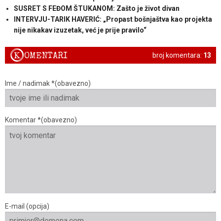
SUSRET S FEĐOM ŠTUKANOM: Zašto je život divan
INTERVJU-TARIK HAVERIĆ: „Propast bošnjaštva kao projekta
nije nikakav izuzetak, već je prije pravilo“
K
OMENTARI
broj komentara:
13
Ime / nadimak *(obavezno)
Komentar *(obavezno)
E-mail (opcija)