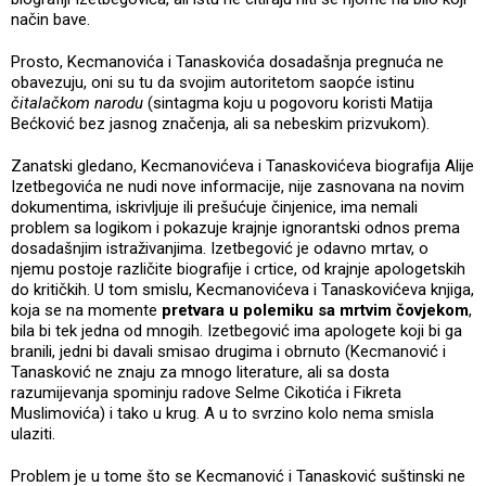
način bave.
Prosto, Kecmanovića i Tanaskovića dosadašnja pregnuća ne
obavezuju, oni su tu da svojim autoritetom saopće istinu
čitalačkom narodu
(sintagma koju u pogovoru koristi Matija
Bećković bez jasnog značenja, ali sa nebeskim prizvukom).
Zanatski gledano, Kecmanovićeva i Tanaskovićeva biografija Alije
Izetbegovića ne nudi nove informacije, nije zasnovana na novim
dokumentima, iskrivljuje ili prešućuje činjenice, ima nemali
problem sa logikom i pokazuje krajnje ignorantski odnos prema
dosadašnjim istraživanjima. Izetbegović je odavno mrtav, o
njemu postoje različite biografije i crtice, od krajnje apologetskih
do kritičkih. U tom smislu, Kecmanovićeva i Tanaskovićeva knjiga,
koja se na momente
pretvara u polemiku sa mrtvim čovjekom
,
bila bi tek jedna od mnogih. Izetbegović ima apologete koji bi ga
branili, jedni bi davali smisao drugima i obrnuto (Kecmanović i
Tanasković ne znaju za mnogo literature, ali sa dosta
razumijevanja spominju radove Selme Cikotića i Fikreta
Muslimovića) i tako u krug. A u to svrzino kolo nema smisla
ulaziti.
Problem je u tome što se Kecmanović i Tanasković suštinski ne