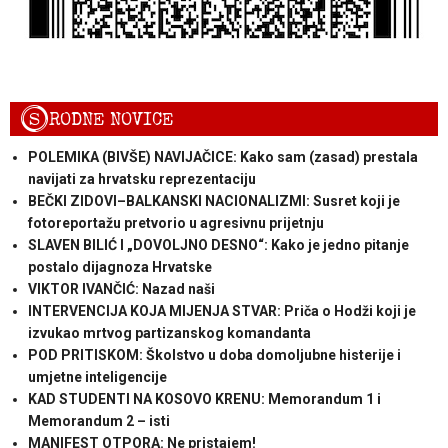
S
RODNE NOVICE
POLEMIKA (BIVŠE) NAVIJAČICE: Kako sam (zasad) prestala
navijati za hrvatsku reprezentaciju
BEČKI ZIDOVI–BALKANSKI NACIONALIZMI: Susret koji je
fotoreportažu pretvorio u agresivnu prijetnju
SLAVEN BILIĆ I „DOVOLJNO DESNO“: Kako je jedno pitanje
postalo dijagnoza Hrvatske
VIKTOR IVANČIĆ: Nazad naši
INTERVENCIJA KOJA MIJENJA STVAR: Priča o Hodži koji je
izvukao mrtvog partizanskog komandanta
POD PRITISKOM: Školstvo u doba domoljubne histerije i
umjetne inteligencije
KAD STUDENTI NA KOSOVO KRENU: Memorandum 1 i
Memorandum 2 – isti
MANIFEST OTPORA: Ne pristajem!