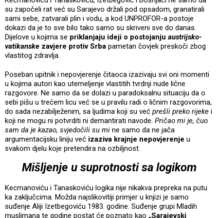
su započeli rat već su Sarajevo držali pod opsadom, granatirali
sami sebe, zatvarali plin i vodu, a kod UNPROFOR-a postoje
dokazi da je to sve bilo tako samo su skriveni sve do danas.
Dijelove u kojima se
priklanjaju ideji o postojanju
austrijsko-
vatikanske
zavjere protiv Srba
pametan čovjek preskoči zbog
vlastitog zdravlja.
Poseban upitnik i nepovjerenje čitaoca izazivaju svi oni momenti
u kojima autori kao utemeljenje vlastitih tvrdnji nude lične
razgovore. Ne samo da se dolazi u paradoksalnu situaciju da o
sebi pišu u trećem licu već se u pravilu radi o ličnim razgovorima,
do sada nezabilježenim, sa ljudima koji su već
prešli preko rijeke
i
koji ne mogu ni potvrditi ni demantirati navode.
Pričao mi je, čuo
sam da je kazao, svjedočili su mi
ne samo da ne jača
argumentacijsku liniju već
izaziva krajnje nepovjerenje
u
svakom djelu koje pretendira na ozbiljnost.
Mišljenje u suprotnosti sa logikom
Kecmanoviću i Tanaskoviću logika nije nikakva prepreka na putu
ka zaključcima. Možda najslikovitiji primjer u knjizi je samo
suđenje Aliji Izetbegoviću 1983. godine. Suđenje grupi Mladih
muslimana te godine postat će poznato kao
„Sarajevski