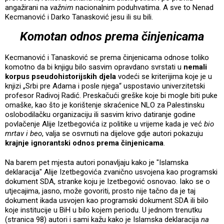
angažirani na
važnim
nacionalnim poduhvatima. A sve to Nenad
Kecmanović i Darko Tanasković jesu ili su bili.
Komotan odnos prema činjenicama
Kecmanović i Tanasković se prema činjenicama odnose toliko
komotno da bi knjigu bilo sasvim opravdano svrstati u
nemali
korpus pseudohistorijskih djela
vodeći se kriterijima koje je u
knjizi „Srbi pre Adama i posle njega“ uspostavio univerzitetski
profesor Radivoj Radić. Preskačući greške koje bi mogle biti puke
omaške, kao što je korištenje skraćenice NLO za Palestinsku
oslobodilačku organizaciju ili sasvim krivo datiranje godine
povlačenje Alije Izetbegovića iz politike u vrijeme kada je već
bio
mrtav i beo
, valja se osvrnuti na dijelove gdje autori pokazuju
krajnje ignorantski odnos prema činjenicama
.
Na barem pet mjesta autori ponavljaju kako je "Islamska
deklaracija" Alije Izetbegovića zvanično usvojena kao programski
dokument SDA, stranke koju je Izetbegović osnovao. Iako se o
utjecajima, jasno, može govoriti, prosto nije tačno da je taj
dokument ikada usvojen kao programski dokument SDA ili bilo
koje institucije u BiH u bilo kojem periodu. U jednom trenutku
(stranica 98) autori i sami kažu kako je Islamska deklaracija
na