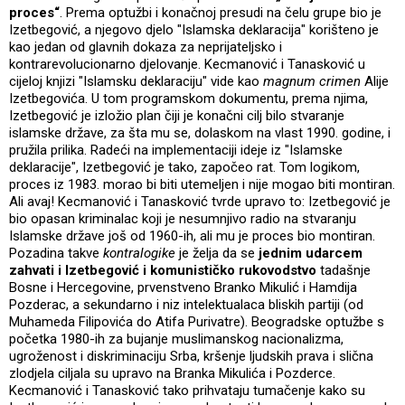
proces“
. Prema optužbi i konačnoj presudi na čelu grupe bio je
Izetbegović, a njegovo djelo "Islamska deklaracija" korišteno je
kao jedan od glavnih dokaza za neprijateljsko i
kontrarevolucionarno djelovanje. Kecmanović i Tanasković u
cijeloj knjizi "Islamsku deklaraciju" vide kao
magnum crimen
Alije
Izetbegovića. U tom programskom dokumentu, prema njima,
Izetbegović je izložio plan čiji je konačni cilj bilo stvaranje
islamske države, za šta mu se, dolaskom na vlast 1990. godine, i
pružila prilika. Radeći na implementaciji ideje iz "Islamske
deklaracije", Izetbegović je tako, započeo rat. Tom logikom,
proces iz 1983. morao bi biti utemeljen i nije mogao biti montiran.
Ali avaj! Kecmanović i Tanasković tvrde upravo to: Izetbegović je
bio opasan kriminalac koji je nesumnjivo radio na stvaranju
Islamske države još od 1960-ih, ali mu je proces bio montiran.
Pozadina takve
kontralogike
je želja da se
jednim udarcem
zahvati i Izetbegović i komunističko rukovodstvo
tadašnje
Bosne i Hercegovine, prvenstveno Branko Mikulić i Hamdija
Pozderac, a sekundarno i niz intelektualaca bliskih partiji (od
Muhameda Filipovića do Atifa Purivatre). Beogradske optužbe s
početka 1980-ih za bujanje muslimanskog nacionalizma,
ugroženost i diskriminaciju Srba, kršenje ljudskih prava i slična
zlodjela ciljala su upravo na Branka Mikulića i Pozderce.
Kecmanović i Tanasković tako prihvataju tumačenje kako su