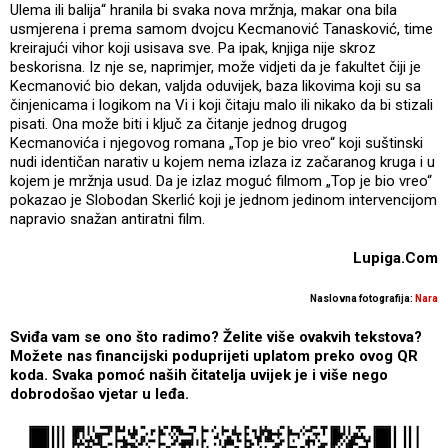
Ulema ili balija“ hranila bi svaka nova mržnja, makar ona bila
usmjerena i prema samom dvojcu Kecmanović Tanasković, time
kreirajući vihor koji usisava sve. Pa ipak, knjiga nije skroz
beskorisna. Iz nje se, naprimjer, može vidjeti da je fakultet čiji je
Kecmanović bio dekan, valjda oduvijek, baza likovima koji su sa
činjenicama i logikom na Vi i koji čitaju malo ili nikako da bi stizali
pisati. Ona može biti i ključ za čitanje jednog drugog
Kecmanovića i njegovog romana „Top je bio vreo“ koji suštinski
nudi identičan narativ u kojem nema izlaza iz začaranog kruga i u
kojem je mržnja usud. Da je izlaz moguć filmom „Top je bio vreo“
pokazao je Slobodan Skerlić koji je jednom jedinom intervencijom
napravio snažan antiratni film.
Lupiga.Com
Naslovna fotografija:
Nara
Sviđa vam se ono što radimo? Želite više ovakvih tekstova?
Možete nas financijski poduprijeti uplatom preko ovog QR
koda. Svaka pomoć naših čitatelja uvijek je i više nego
dobrodošao vjetar u leđa.