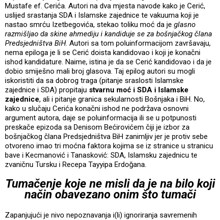
Mustafe ef. Cerića. Autori na dva mjesta navode kako je Cerić,
uslijed srastanja SDA i Islamske zajednice te vakuuma koji je
nastao smrću Izetbegovića, stekao toliku moć da je
glasno
razmišljao da skine ahmediju i kandiduje se za bošnjačkog člana
Predsjedništva BiH
. Autori sa tom poluinformacijom završavaju,
nema epiloga je li se Cerić doista kandidovao i koji je konačni
ishod kandidature. Naime, istina je da se Cerić kandidovao i da je
dobio smiješno mali broj glasova. Taj epilog autori su mogli
iskoristiti da sa dobrog traga (pitanje sraslosti Islamske
zajednice i SDA) propitaju
stvarnu moć i SDA i Islamske
zajednice
, ali i pitanje granica sekularnosti Bošnjaka i BiH. No,
kako u slučaju Cerića konačni ishod ne podržava osnovni
argument autora, daje se poluinformacija ili se u potpunosti
preskače epizoda sa Denisom Bećirovićem čiji je izbor za
bošnjačkog člana Predsjedništva BiH zanimljiv jer je protiv sebe
otvoreno imao tri moćna faktora kojima se iz stranice u stranicu
bave i Kecmanović i Tanasković: SDA, Islamsku zajednicu te
zvaničnu Tursku i Recepa Tayyipa Erdoğana.
Tumačenje koje ne misli da je na bilo koji
način obavezano onim što tumači
Zapanjujući je nivo nepoznavanja i(li) ignoriranja savremenih