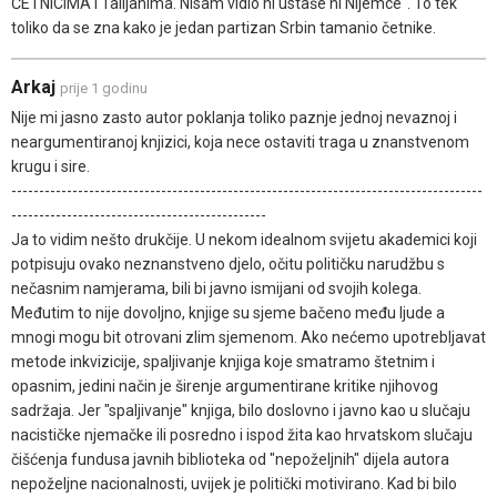
ČETNICIMA i Talijanima. Nisam vidio ni ustaše ni Nijemce". To tek
toliko da se zna kako je jedan partizan Srbin tamanio četnike.
Arkaj
prije 1 godinu
Nije mi jasno zasto autor poklanja toliko paznje jednoj nevaznoj i
neargumentiranoj knjizici, koja nece ostaviti traga u znanstvenom
krugu i sire.
-------------------------------------------------------------------------------------
----------------------------------------------
Ja to vidim nešto drukčije. U nekom idealnom svijetu akademici koji
potpisuju ovako neznanstveno djelo, očitu političku narudžbu s
nečasnim namjerama, bili bi javno ismijani od svojih kolega.
Međutim to nije dovoljno, knjige su sjeme bačeno među ljude a
mnogi mogu bit otrovani zlim sjemenom. Ako nećemo upotrebljavat
metode inkvizicije, spaljivanje knjiga koje smatramo štetnim i
opasnim, jedini način je širenje argumentirane kritike njihovog
sadržaja. Jer "spaljivanje" knjiga, bilo doslovno i javno kao u slučaju
nacističke njemačke ili posredno i ispod žita kao hrvatskom slučaju
čišćenja fundusa javnih biblioteka od "nepoželjnih" dijela autora
nepoželjne nacionalnosti, uvijek je politički motivirano. Kad bi bilo