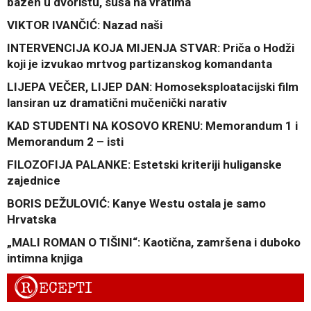
bazen u dvorištu, suša na vratima
VIKTOR IVANČIĆ: Nazad naši
INTERVENCIJA KOJA MIJENJA STVAR: Priča o Hodži
koji je izvukao mrtvog partizanskog komandanta
LIJEPA VEČER, LIJEP DAN: Homoseksploatacijski film
lansiran uz dramatični mučenički narativ
KAD STUDENTI NA KOSOVO KRENU: Memorandum 1 i
Memorandum 2 – isti
FILOZOFIJA PALANKE: Estetski kriteriji huliganske
zajednice
BORIS DEŽULOVIĆ: Kanye Westu ostala je samo
Hrvatska
„MALI ROMAN O TIŠINI“: Kaotična, zamršena i duboko
intimna knjiga
R
ECEPTI