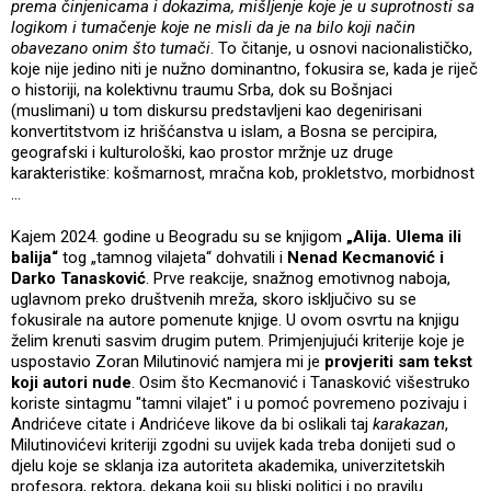
prema činjenicama i dokazima, mišljenje koje je u suprotnosti sa
logikom i tumačenje koje ne misli da je na bilo koji način
obavezano onim što tumači
. To čitanje, u osnovi nacionalističko,
koje nije jedino niti je nužno dominantno, fokusira se, kada je riječ
o historiji, na kolektivnu traumu Srba, dok su Bošnjaci
(muslimani) u tom diskursu predstavljeni kao degenirisani
konvertitstvom iz hrišćanstva u islam, a Bosna se percipira,
geografski i kulturološki, kao prostor mržnje uz druge
karakteristike: košmarnost, mračna kob, prokletstvo, morbidnost
...
Kajem 2024. godine u Beogradu su se knjigom
„Alija. Ulema ili
balija“
tog „tamnog vilajeta“ dohvatili i
Nenad Kecmanović i
Darko Tanasković
. Prve reakcije, snažnog emotivnog naboja,
uglavnom preko društvenih mreža, skoro isključivo su se
fokusirale na autore pomenute knjige. U ovom osvrtu na knjigu
želim krenuti sasvim drugim putem. Primjenjujući kriterije koje je
uspostavio Zoran Milutinović namjera mi je
provjeriti sam tekst
koji autori nude
. Osim što Kecmanović i Tanasković višestruko
koriste sintagmu "tamni vilajet" i u pomoć povremeno pozivaju i
Andrićeve citate i Andrićeve likove da bi oslikali taj
karakazan
,
Milutinovićevi kriteriji zgodni su uvijek kada treba donijeti sud o
djelu koje se sklanja iza autoriteta akademika, univerzitetskih
profesora, rektora, dekana koji su bliski politici i po pravilu