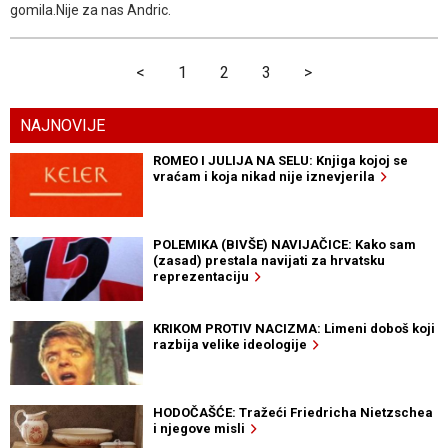
gomila.Nije za nas Andric.
<
1
2
3
>
NAJNOVIJE
ROMEO I JULIJA NA SELU: Knjiga kojoj se
vraćam i koja nikad nije iznevjerila
POLEMIKA (BIVŠE) NAVIJAČICE: Kako sam
(zasad) prestala navijati za hrvatsku
reprezentaciju
KRIKOM PROTIV NACIZMA: Limeni doboš koji
razbija velike ideologije
HODOČAŠĆE: Tražeći Friedricha Nietzschea
i njegove misli