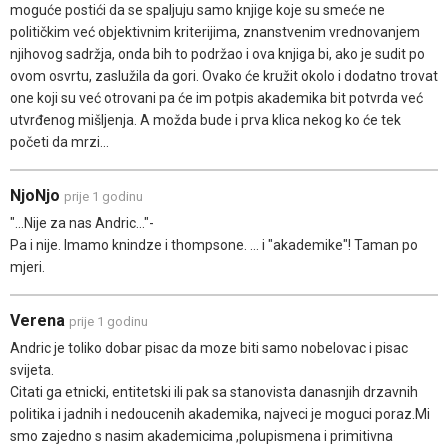
moguće postići da se spaljuju samo knjige koje su smeće ne
političkim već objektivnim kriterijima, znanstvenim vrednovanjem
njihovog sadržja, onda bih to podržao i ova knjiga bi, ako je sudit po
ovom osvrtu, zaslužila da gori. Ovako će kružit okolo i dodatno trovat
one koji su već otrovani pa će im potpis akademika bit potvrda već
utvrđenog mišljenja. A možda bude i prva klica nekog ko će tek
početi da mrzi...
NjoNjo
prije 1 godinu
"...Nije za nas Andric..."-
Pa i nije. Imamo knindze i thompsone. ... i "akademike"! Taman po
mjeri.
Verena
prije 1 godinu
Andric je toliko dobar pisac da moze biti samo nobelovac i pisac
svijeta.
Citati ga etnicki, entitetski ili pak sa stanovista danasnjih drzavnih
politika i jadnih i nedoucenih akademika, najveci je moguci poraz.Mi
smo zajedno s nasim akademicima ,polupismena i primitivna