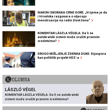
NAKON ISKORAKA CRNE GORE: „Vrijeme je da
i Hrvatska razgovara o utjecaju
menstruacije na radni život žena“
KOMENTAR LÁSZLA VÉGELA: Da li se
autokratski sistem može srušiti pravnim
sredstvima?
DRUGO MIŠLJENJE ZDENKA DUKE: Dijaspora
kao politički projekt HDZ-a
KOLUMNA
LÁSZLÓ VÉGEL
KOMENTAR LÁSZLA VÉGELA: Da li se autokratski
sistem može srušiti pravnim sredstvima?