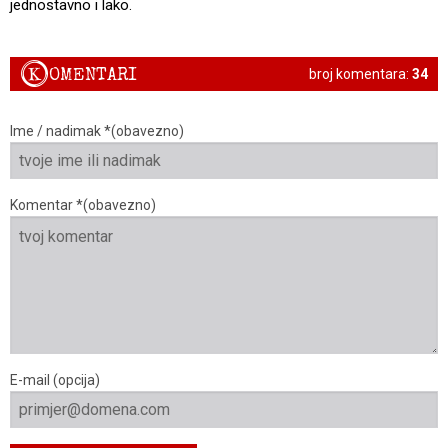
jednostavno i lako.
K
OMENTARI
broj komentara:
34
Ime / nadimak *(obavezno)
Komentar *(obavezno)
E-mail (opcija)