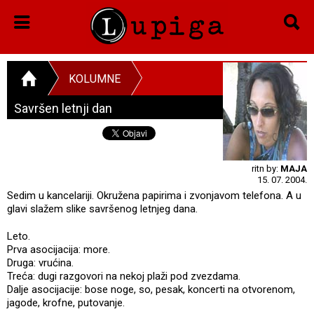
KOLUMNE
Savršen letnji dan
ritn by:
MAJA
15. 07. 2004.
Sedim u kancelariji. Okružena papirima i zvonjavom telefona. A u
glavi slažem slike savršenog letnjeg dana.
Leto.
Prva asocijacija: more.
Druga: vrućina.
Treća: dugi razgovori na nekoj plaži pod zvezdama.
Dalje asocijacije: bose noge, so, pesak, koncerti na otvorenom,
jagode, krofne, putovanje.