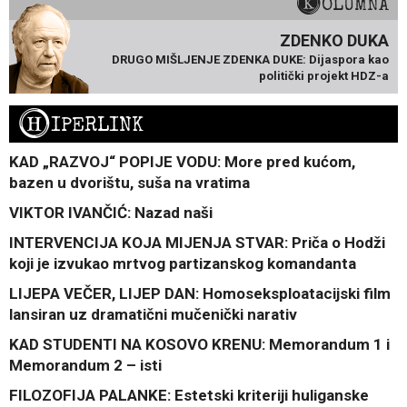
KOLUMNA
ZDENKO DUKA
DRUGO MIŠLJENJE ZDENKA DUKE: Dijaspora kao
politički projekt HDZ-a
H
IPERLINK
KAD „RAZVOJ“ POPIJE VODU: More pred kućom,
bazen u dvorištu, suša na vratima
VIKTOR IVANČIĆ: Nazad naši
INTERVENCIJA KOJA MIJENJA STVAR: Priča o Hodži
koji je izvukao mrtvog partizanskog komandanta
LIJEPA VEČER, LIJEP DAN: Homoseksploatacijski film
lansiran uz dramatični mučenički narativ
KAD STUDENTI NA KOSOVO KRENU: Memorandum 1 i
Memorandum 2 – isti
FILOZOFIJA PALANKE: Estetski kriteriji huliganske