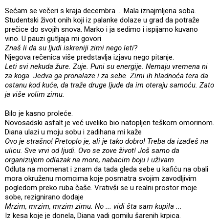
Sećam se večeri s kraja decembra ... Mala iznajmljena soba.
Studentski život onih koji iz palanke dolaze u grad da potraže
prečice do svojih snova. Marko i ja sedimo i ispijamo kuvano
vino. U pauzi gutljaja mi govori
Znaš li da su ljudi iskreniji zimi nego leti
?
Njegova rečenica više predstavlja izjavu nego pitanje.
Leti svi nekuda žure. Zuje. Puni su energije. Nemaju vremena ni
za koga. Jedva ga pronalaze i za sebe. Zimi ih hladnoća tera da
ostanu kod kuće, da traže druge ljude da im oteraju samoću. Zato
ja više volim zimu.
Bilo je kasno proleće.
Novosadski asfalt je već uveliko bio natopljen teškom omorinom.
Diana ulazi u moju sobu i zadihana mi kaže
Ovo je strašno! Pretoplo je, ali je tako dobro! Treba da izađeš na
ulicu. Sve vrvi od ljudi. Ovo se zove život! Još samo da
organizujem odlazak na more, nabacim boju i uživam.
Odluta na momenat i znam da tada gleda sebe u kafiću na obali
mora okruženu momcima koje posmatra svojim zavodljivim
pogledom preko ruba čaše. Vrativši se u realni prostor moje
sobe, rezignirano dodaje
Mrzim, mrzim, mrzim zimu. No ... vidi šta sam kupila ...
Iz kesa koje je donela, Diana vadi gomilu šarenih krpica.