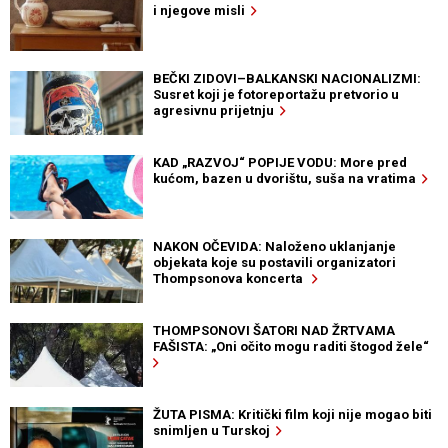
i njegove misli
BEČKI ZIDOVI–BALKANSKI NACIONALIZMI:
Susret koji je fotoreportažu pretvorio u
agresivnu prijetnju
KAD „RAZVOJ“ POPIJE VODU: More pred
kućom, bazen u dvorištu, suša na vratima
NAKON OČEVIDA: Naloženo uklanjanje
objekata koje su postavili organizatori
Thompsonova koncerta
THOMPSONOVI ŠATORI NAD ŽRTVAMA
FAŠISTA: „Oni očito mogu raditi štogod žele“
ŽUTA PISMA: Kritički film koji nije mogao biti
snimljen u Turskoj