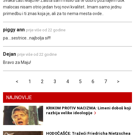
Svaka cast Majche! Zaista sam mislio da te dobro poznajem dok
malocas nisam otrio jedan tvoj novi kvalitet.. Imam samo jednu
primedbu i ti znas koja je, ali za to nema mesta ovde..
piggy ann
prije više od 22 godine
pa....sestrice...najbolja si!!!
Dejan
prije više od 22 godine
Bravo za Maju!
<
1
2
3
4
5
6
7
>
NAJNOVIJE
KRIKOM PROTIV NACIZMA: Limeni doboš koji
razbija velike ideologije
HODOČAŠĆE: Tražeći Friedricha Nietzschea