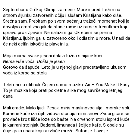
Septembar u Grčkoj. Olimp iza mene. More ispred. Ležim na
sitnom šljunku zatvorenih očiju i slušam Kristijana kako diše.
Srećna sam. Prebiram po svom sećanju tražeći momenat koji je
dovoljno emotivno jak da stane rame uz rame s trenutkom koji
upravo proživljavam. Ne nalazim ga. Okrećem se prema
Kristijanu, ljubim ga u zatvoreno oko i odlazim u more. U nadi da
će neki delfin iskočiti iz plavetnila.
Moja mama svake jeseni dolazi tužna s pijace kući.
Nema više voća. Došla je jesen...
Gotovo da šapuće. Leto je u njenoj glavi predstavljeno ukusom
voća iz korpe sa stola.
Telefoni su utihnuli. Čujem samo muziku. Air – You Make It Easy.
To je muzika koja prati pokretne slike mog savršenog letnjeg
dana.
Mali gradić. Malo ljudi. Pesak, miris maslinovog ulja i morske soli.
Kamene kuće iza čijih zidova stanuju mirni snovi. Zvuci gitare se
provlače kroz lišće loze do bašte. Na drvenom stolu ispred kuće
je karirani stolnjak. Bademi, limunada i šoljice kafe. S obale su
čuje graja ribara koji razvlače mreže. Suton je. I sve je