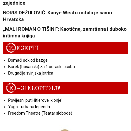
zajednice
BORIS DEŽULOVIĆ: Kanye Westu ostala je samo
Hrvatska
„MALI ROMAN O TIŠINI“: Kaotična, zamršena i duboko
intimna knjiga
R
ECEPTI
Domaći sok od bazge
Burek (bosanski) za 1 odraslu osobu
Drugačija svinjska jetrica
E
-CIKLOPEDIJA
Povijesni put Hitlerove 'klonje'
Yugo - urbana legenda
Freedom Theatre (Teatar slobode)