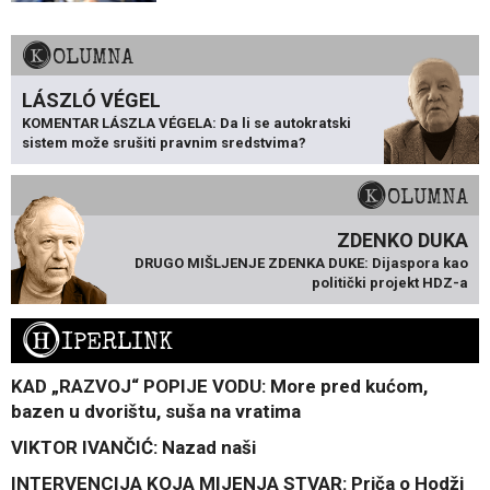
KOLUMNA
LÁSZLÓ VÉGEL
KOMENTAR LÁSZLA VÉGELA: Da li se autokratski
sistem može srušiti pravnim sredstvima?
KOLUMNA
ZDENKO DUKA
DRUGO MIŠLJENJE ZDENKA DUKE: Dijaspora kao
politički projekt HDZ-a
H
IPERLINK
KAD „RAZVOJ“ POPIJE VODU: More pred kućom,
bazen u dvorištu, suša na vratima
VIKTOR IVANČIĆ: Nazad naši
INTERVENCIJA KOJA MIJENJA STVAR: Priča o Hodži