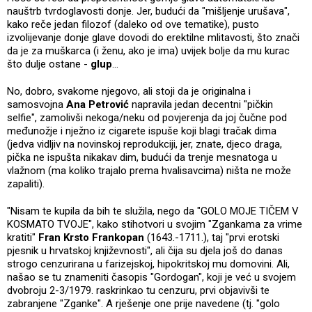
nauštrb tvrdoglavosti donje. Jer, budući da "mišljenje urušava",
kako reče jedan filozof (daleko od ove tematike), pusto
izvolijevanje donje glave dovodi do erektilne mlitavosti, što znači
da je za muškarca (i ženu, ako je ima) uvijek bolje da mu kurac
što dulje ostane -
glup
...
No, dobro, svakome njegovo, ali stoji da je originalna i
samosvojna
Ana Petrović
napravila jedan decentni "pičkin
selfie", zamolivši nekoga/neku od povjerenja da joj čučne pod
međunožje i nježno iz cigarete ispuše koji blagi tračak dima
(jedva vidljiv na novinskoj reprodukciji, jer, znate, djeco draga,
pička ne ispušta nikakav dim, budući da trenje mesnatoga u
vlažnom (ma koliko trajalo prema hvalisavcima) ništa ne može
zapaliti).
"Nisam te kupila da bih te služila, nego da "GOLO MOJE TIČEM V
KOSMATO TVOJE", kako stihotvori u svojim "Zgankama za vrime
kratiti"
Fran Krsto Frankopan
(1643.-1711.), taj "prvi erotski
pjesnik u hrvatskoj književnosti", ali čija su djela još do danas
strogo cenzurirana u farizejskoj, hipokritskoj mu domovini. Ali,
našao se tu znameniti časopis "Gordogan", koji je već u svojem
dvobroju 2-3/1979. raskrinkao tu cenzuru, prvi objavivši te
zabranjene "Zganke". A rješenje one prije navedene (tj. "golo