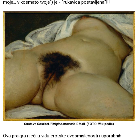
moje... v kosmato tvoje") je - "rukavica postavljena"!!!
Gustave Courbet
L'Origine du monde
. Détail.
(FOTO: Wikipedia)
Ova praigra riječi u vidu erotske dvosmislenosti i uporabnih