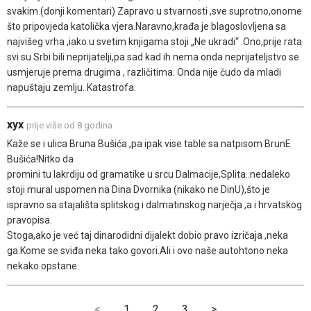
svakim.(donji komentari) Zapravo u stvarnosti ,sve suprotno,onome
što pripovjeda katolička vjera.Naravno,krađa je blagoslovljena sa
najvišeg vrha ,iako u svetim knjigama stoji „Ne ukradi“ .Ono,prije rata
svi su Srbi bili neprijatelji,pa sad kad ih nema onda neprijateljstvo se
usmjeruje prema drugima , različitima. Onda nije čudo da mladi
napuštaju zemlju. Katastrofa.
xyx
prije više od 8 godina
Kaže se i ulica Bruna Bušića ,pa ipak vise table sa natpisom BrunE
Bušića!Nitko da
promini tu lakrdiju od gramatike u srcu Dalmacije,Splita..nedaleko
stoji mural uspomen na Dina Dvornika (nikako ne DinU),što je
ispravno sa stajališta splitskog i dalmatinskog narječja ,a i hrvatskog
pravopisa.
Stoga,ako je već taj dinarodidni dijalekt dobio pravo izričaja ,neka
ga.Kome se sviđa neka tako govori.Ali i ovo naše autohtono neka
nekako opstane.
<
1
2
3
>