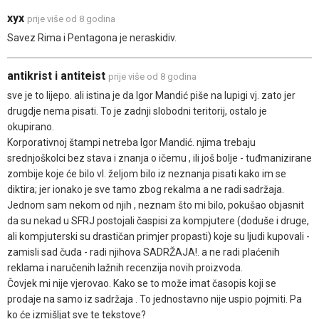
xyx
prije više od 8 godina
Savez Rima i Pentagona je neraskidiv.
antikrist i antiteist
prije više od 8 godina
sve je to lijepo. ali istina je da Igor Mandić piše na lupigi vj. zato jer
drugdje nema pisati. To je zadnji slobodni teritorij, ostalo je
okupirano.
Korporativnoj štampi netreba Igor Mandić. njima trebaju
srednjoškolci bez stava i znanja o ičemu , ili još bolje - tuđmanizirane
zombije koje će bilo vl. željom bilo iz neznanja pisati kako im se
diktira; jer ionako je sve tamo zbog rekalma a ne radi sadržaja.
Jednom sam nekom od njih , neznam što mi bilo, pokušao objasnit
da su nekad u SFRJ postojali časpisi za kompjutere (doduše i druge,
ali kompjuterski su drastičan primjer propasti) koje su ljudi kupovali -
zamisli sad čuda - radi njihova SADRŽAJA!. a ne radi plaćenih
reklama i naručenih lažnih recenzija novih proizvoda.
Čovjek mi nije vjerovao. Kako se to može imat časopis koji se
prodaje na samo iz sadržaja . To jednostavno nije uspio pojmiti. Pa
ko će izmišljat sve te tekstove?