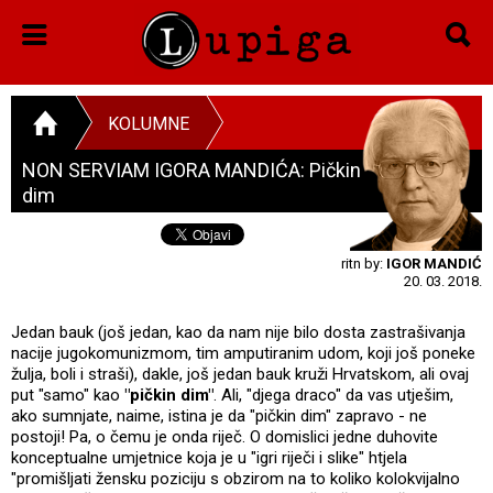
KOLUMNE
NON SERVIAM IGORA MANDIĆA: Pičkin
dim
ritn by:
IGOR MANDIĆ
20. 03. 2018.
Jedan bauk (još jedan, kao da nam nije bilo dosta zastrašivanja
nacije jugokomunizmom, tim amputiranim udom, koji još poneke
žulja, boli i straši), dakle, još jedan bauk kruži Hrvatskom, ali ovaj
put "samo" kao
"pičkin dim"
. Ali, "djega draco" da vas utješim,
ako sumnjate, naime, istina je da "pičkin dim" zapravo - ne
postoji! Pa, o čemu je onda riječ. O domislici jedne duhovite
konceptualne umjetnice koja je u "igri riječi i slike" htjela
"promišljati žensku poziciju s obzirom na to koliko kolokvijalno