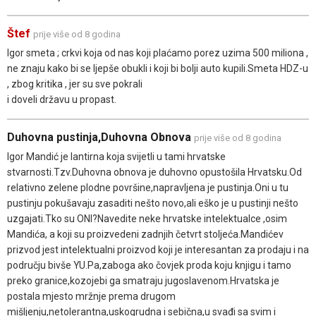
Štef
prije više od 8 godina
Igor smeta ; crkvi koja od nas koji plaćamo porez uzima 500 miliona ,
ne znaju kako bi se ljepše obukli i koji bi bolji auto kupili.Smeta HDZ-u
, zbog kritika , jer su sve pokrali
i doveli državu u propast.
Duhovna pustinja,Duhovna Obnova
prije više od 8 godina
Igor Mandić je lantirna koja svijetli u tami hrvatske
stvarnosti.Tzv.Duhovna obnova je duhovno opustošila Hrvatsku.Od
relativno zelene plodne površine,napravljena je pustinja.Oni u tu
pustinju pokušavaju zasaditi nešto novo,ali eško je u pustinji nešto
uzgajati.Tko su ONI?Navedite neke hrvatske intelektualce ,osim
Mandića, a koji su proizvedeni zadnjih četvrt stoljeća.Mandićev
prizvod jest intelektualni proizvod koji je interesantan za prodaju i na
području bivše YU.Pa,zaboga ako čovjek proda koju knjigu i tamo
preko granice,kozojebi ga smatraju jugoslavenom.Hrvatska je
postala mjesto mržnje prema drugom
mišljenju,netolerantna,uskogrudna i sebična,u svađi sa svim i