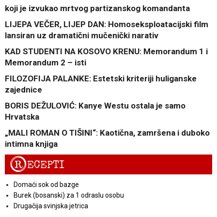
koji je izvukao mrtvog partizanskog komandanta
LIJEPA VEČER, LIJEP DAN: Homoseksploatacijski film
lansiran uz dramatični mučenički narativ
KAD STUDENTI NA KOSOVO KRENU: Memorandum 1 i
Memorandum 2 – isti
FILOZOFIJA PALANKE: Estetski kriteriji huliganske
zajednice
BORIS DEŽULOVIĆ: Kanye Westu ostala je samo
Hrvatska
„MALI ROMAN O TIŠINI“: Kaotična, zamršena i duboko
intimna knjiga
R
ECEPTI
Domaći sok od bazge
Burek (bosanski) za 1 odraslu osobu
Drugačija svinjska jetrica