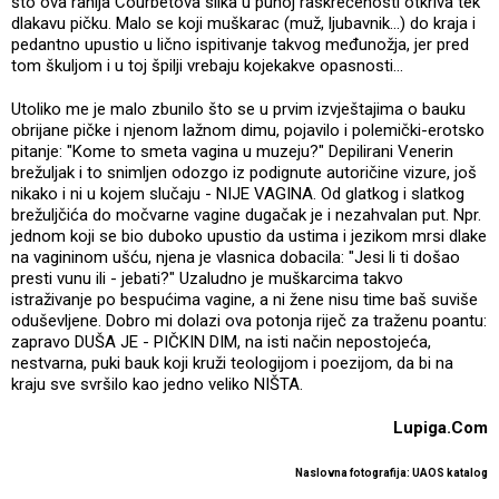
što ova ranija Courbetova slika u punoj raskrečenosti otkriva tek
dlakavu pičku. Malo se koji muškarac (muž, ljubavnik...) do kraja i
pedantno upustio u lično ispitivanje takvog međunožja, jer pred
tom škuljom i u toj špilji vrebaju kojekakve opasnosti...
Utoliko me je malo zbunilo što se u prvim izvještajima o bauku
obrijane pičke i njenom lažnom dimu, pojavilo i polemički-erotsko
pitanje: "Kome to smeta vagina u muzeju?" Depilirani Venerin
brežuljak i to snimljen odozgo iz podignute autoričine vizure, još
nikako i ni u kojem slučaju - NIJE VAGINA. Od glatkog i slatkog
brežuljčića do močvarne vagine dugačak je i nezahvalan put. Npr.
jednom koji se bio duboko upustio da ustima i jezikom mrsi dlake
na vagininom ušću, njena je vlasnica dobacila: "Jesi li ti došao
presti vunu ili - jebati?" Uzaludno je muškarcima takvo
istraživanje po bespućima vagine, a ni žene nisu time baš suviše
oduševljene. Dobro mi dolazi ova potonja riječ za traženu poantu:
zapravo DUŠA JE - PIČKIN DIM, na isti način nepostojeća,
nestvarna, puki bauk koji kruži teologijom i poezijom, da bi na
kraju sve svršilo kao jedno veliko NIŠTA.
Lupiga.Com
Naslovna fotografija: UAOS katalog