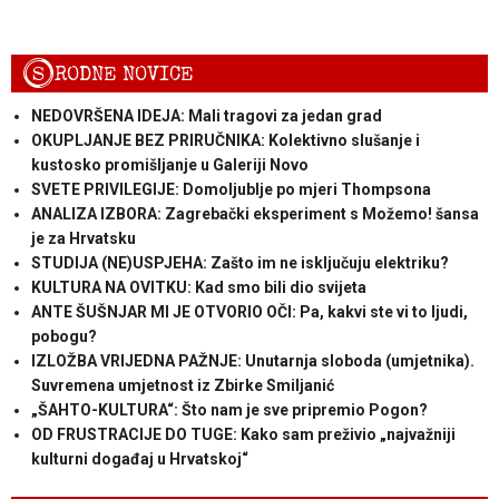
S
RODNE NOVICE
NEDOVRŠENA IDEJA: Mali tragovi za jedan grad
OKUPLJANJE BEZ PRIRUČNIKA: Kolektivno slušanje i
kustosko promišljanje u Galeriji Novo
SVETE PRIVILEGIJE: Domoljublje po mjeri Thompsona
ANALIZA IZBORA: Zagrebački eksperiment s Možemo! šansa
je za Hrvatsku
STUDIJA (NE)USPJEHA: Zašto im ne isključuju elektriku?
KULTURA NA OVITKU: Kad smo bili dio svijeta
ANTE ŠUŠNJAR MI JE OTVORIO OČI: Pa, kakvi ste vi to ljudi,
pobogu?
IZLOŽBA VRIJEDNA PAŽNJE: Unutarnja sloboda (umjetnika).
Suvremena umjetnost iz Zbirke Smiljanić
„ŠAHTO-KULTURA“: Što nam je sve pripremio Pogon?
OD FRUSTRACIJE DO TUGE: Kako sam preživio „najvažniji
kulturni događaj u Hrvatskoj“