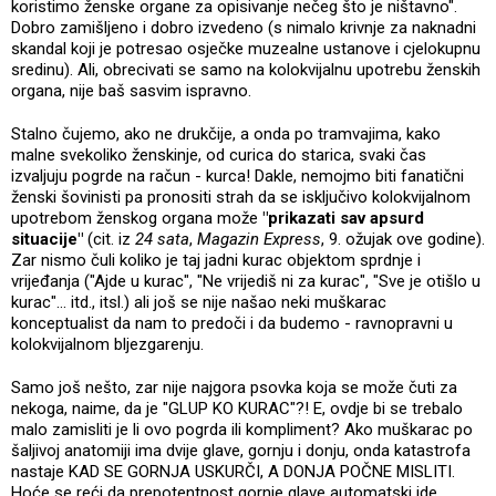
koristimo ženske organe za opisivanje nečeg što je ništavno".
Dobro zamišljeno i dobro izvedeno (s nimalo krivnje za naknadni
skandal koji je potresao osječke muzealne ustanove i cjelokupnu
sredinu). Ali, obrecivati se samo na kolokvijalnu upotrebu ženskih
organa, nije baš sasvim ispravno.
Stalno čujemo, ako ne drukčije, a onda po tramvajima, kako
malne svekoliko ženskinje, od curica do starica, svaki čas
izvaljuju pogrde na račun - kurca! Dakle, nemojmo biti fanatični
ženski šovinisti pa pronositi strah da se isključivo kolokvijalnom
upotrebom ženskog organa može
"prikazati sav apsurd
situacije"
(cit. iz
24 sata
,
Magazin Express
, 9. ožujak ove godine).
Zar nismo čuli koliko je taj jadni kurac objektom sprdnje i
vrijeđanja ("Ajde u kurac", "Ne vrijediš ni za kurac", "Sve je otišlo u
kurac"... itd., itsl.) ali još se nije našao neki muškarac
konceptualist da nam to predoči i da budemo - ravnopravni u
kolokvijalnom bljezgarenju.
Samo još nešto, zar nije najgora psovka koja se može čuti za
nekoga, naime, da je "GLUP KO KURAC"?! E, ovdje bi se trebalo
malo zamisliti je li ovo pogrda ili kompliment? Ako muškarac po
šaljivoj anatomiji ima dvije glave, gornju i donju, onda katastrofa
nastaje KAD SE GORNJA USKURČI, A DONJA POČNE MISLITI.
Hoće se reći da prepotentnost gornje glave automatski ide