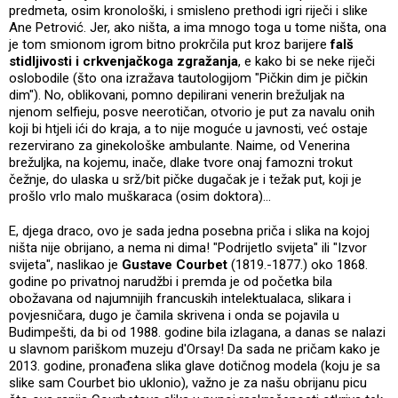
predmeta, osim kronološki, i smisleno prethodi igri riječi i slike
Ane Petrović. Jer, ako ništa, a ima mnogo toga u tome ništa, ona
je tom smionom igrom bitno prokrčila put kroz barijere
falš
stidljivosti i crkvenjačkoga zgražanja
, e kako bi se neke riječi
oslobodile (što ona izražava tautologijom "Pičkin dim je pičkin
dim"). No, oblikovani, pomno depilirani venerin brežuljak na
njenom selfieju, posve neerotičan, otvorio je put za navalu onih
koji bi htjeli ići do kraja, a to nije moguće u javnosti, već ostaje
rezervirano za ginekološke ambulante. Naime, od Venerina
brežuljka, na kojemu, inače, dlake tvore onaj famozni trokut
čežnje, do ulaska u srž/bit pičke dugačak je i težak put, koji je
prošlo vrlo malo muškaraca (osim doktora)...
E, djega draco, ovo je sada jedna posebna priča i slika na kojoj
ništa nije obrijano, a nema ni dima! "Podrijetlo svijeta" ili "Izvor
svijeta", naslikao je
Gustave Courbet
(1819.-1877.) oko 1868.
godine po privatnoj narudžbi i premda je od početka bila
obožavana od najumnijih francuskih intelektualaca, slikara i
povjesničara, dugo je čamila skrivena i onda se pojavila u
Budimpešti, da bi od 1988. godine bila izlagana, a danas se nalazi
u slavnom pariškom muzeju d'Orsay! Da sada ne pričam kako je
2013. godine, pronađena slika glave dotičnog modela (koju je sa
slike sam Courbet bio uklonio), važno je za našu obrijanu picu