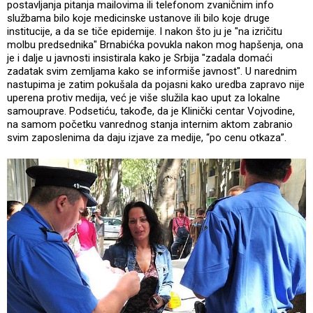
postavljanja pitanja mailovima ili telefonom zvaničnim info
službama bilo koje medicinske ustanove ili bilo koje druge
institucije, a da se tiče epidemije. I nakon što ju je "na izričitu
molbu predsednika" Brnabićka povukla nakon mog hapšenja, ona
je i dalje u javnosti insistirala kako je Srbija "zadala domaći
zadatak svim zemljama kako se informiše javnost". U narednim
nastupima je zatim pokušala da pojasni kako uredba zapravo nije
uperena protiv medija, već je više služila kao uput za lokalne
samouprave. Podsetiću, takođe, da je Klinički centar Vojvodine,
na samom početku vanrednog stanja internim aktom zabranio
svim zaposlenima da daju izjave za medije, “po cenu otkaza”.