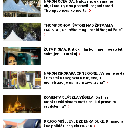
NAKON OČEVIDA: Naloženo uklanjanje
objekata koje su postavili organizatori
Thompsonova koncerta
THOMPSONOVI ŠATORI NAD ŽRTVAMA
FAŠISTA: „Oni očito mogu raditi štogod žele“
ŽUTA PISMA: Kritički film koji nije mogao biti
snimljen u Turskoj
NAKON ISKORAKA CRNE GORE: „Vrijeme je da
i Hrvatska razgovara o utjecaju
menstruacije na radni život žena“
KOMENTAR LÁSZLA VÉGELA: Da li se
autokratski sistem može srušiti pravnim
sredstvima?
DRUGO MIŠLJENJE ZDENKA DUKE: Dijaspora
kao politički projekt HDZ-a