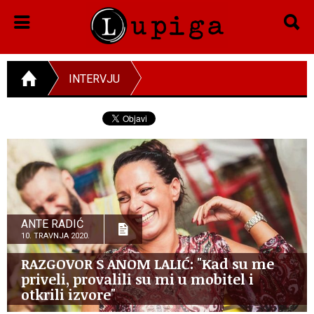
INTERVJU
ANTE RADIĆ
10. TRAVNJA 2020.
RAZGOVOR S ANOM LALIĆ: "Kad su me
priveli, provalili su mi u mobitel i
otkrili izvore"