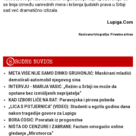
se linija između vanrednih mera i kršenja ljudskih prava u Srbiji
sad već dramatično izlizala.
Lupiga.Com
Naslovna fotografija: Privatna arhiva
S
RODNE NOVICE
META VIŠE NIJE SAMO DINKO GRUHONJIĆ: Maskirani mladići
demolirali automobil njegovog sina
INTERVJU - MARIJA VASIĆ: „Režim u Srbiji ne može da
opstane bez izmišljenih neprijatelja“
KAD IZBORI LIČE NA RAT: Paravojska i pirova pobeda
„LICA S POTJERNICA“ (VIDEO): Studenti u egzilu godinu dana
nakon tragedije govore za Lupigu
BORA ĆOSIĆ: Povratak iz progonstva
NIŠTA OD CENZURE I ZABRANE: Factum omogućio online
gledanje „Mirotvorca“