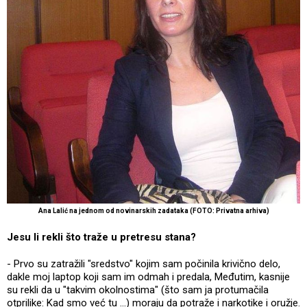
Ana Lalić na jednom od novinarskih zadataka (FOTO: Privatna arhiva)
Jesu li rekli što traže u pretresu stana?
- Prvo su zatražili "sredstvo" kojim sam počinila krivično delo,
dakle moj laptop koji sam im odmah i predala, Međutim, kasnije
su rekli da u "takvim okolnostima" (što sam ja protumačila
otprilike: Kad smo već tu …) moraju da potraže i narkotike i oružje.