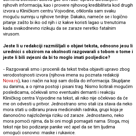
njihovih informacija, kao i provere njihovog kredibiliteta kod drugih
izvora u Kliničkom centru Vojvodine, otklonila sam svaku
moguću sumnju u njihove tvrdnje. Dakako, nameće se i logično
pitanje zašto bi iko od njih i iz kakve koristi lagao u trenutcima
kada svakodnevno rizikuju da se zaraze neretko fatalnim
virusom.
Jeste li u redakciji razmišljali o objavi teksta, odnosno jesu li
urednici s obzirom na okolnosti razgovarali s tobom o tome i
jeste li bili svjesni da bi to moglo imati posljedice?
- Razgovarali smo i procenili da tekst treba objaviti upravo zbog
verodostojnosti izvora (njihova imena su poznata redakciji
Nova.rs
), kao i način na koji sam došla do informacija. Skupljane
su danima, a o njima postoji i pisani trag. Nismo licitirali mogućim
posledicama, očekivali smo eventualni demanti i reakciju
Kliničkog centra Vojvodine na tekst, ali niko nije očekivao da će
me on odvesti u pritvor. Jednostrano smo stali iza stava da neko
mora stati u odbranu prava medicinskih radnika, grupi koja je
danonoćno najizloženija riziku od zaraze. Jednostavno, neko
mora pomoći njima, da bi oni mogli pomagati nama. Stoga, moj
tekst nije bio podizanje panike već apel da se tim ljudima
omogući osnovno: maske i rukavice.