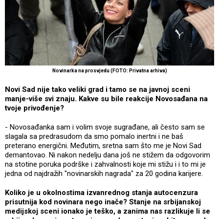
Novinarka na prosvjedu (FOTO: Privatna arhiva)
Novi Sad nije tako veliki grad i tamo se na javnoj sceni
manje-više svi znaju. Kakve su bile reakcije Novosađana na
tvoje privođenje?
- Novosađanka sam i volim svoje sugrađane, ali često sam se
slagala sa predrasudom da smo pomalo inertni i ne baš
preterano energični. Međutim, sretna sam što me je Novi Sad
demantovao. Ni nakon nedelju dana još ne stižem da odgovorim
na stotine poruka podrške i zahvalnosti koje mi stižu i i to mi je
jedna od najdražih "novinarskih nagrada" za 20 godina karijere.
Koliko je u okolnostima izvanrednog stanja autocenzura
prisutnija kod novinara nego inače? Stanje na srbijanskoj
medijskoj sceni ionako je teško, a zanima nas razlikuje li se