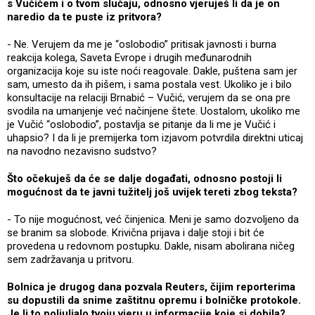
s Vučićem i o tvom slučaju, odnosno vjeruješ li da je on
naredio da te puste iz pritvora?
- Ne. Verujem da me je “oslobodio” pritisak javnosti i burna
reakcija kolega, Saveta Evrope i drugih međunarodnih
organizacija koje su iste noći reagovale. Dakle, puštena sam jer
sam, umesto da ih pišem, i sama postala vest. Ukoliko je i bilo
konsultacije na relaciji Brnabić – Vučić, verujem da se ona pre
svodila na umanjenje već načinjene štete. Uostalom, ukoliko me
je Vučić “oslobodio”, postavlja se pitanje da li me je Vučić i
uhapsio? I da li je premijerka tom izjavom potvrdila direktni uticaj
na navodno nezavisno sudstvo?
Što očekuješ da će se dalje događati, odnosno postoji li
mogućnost da te javni tužitelj još uvijek tereti zbog teksta?
- To nije mogućnost, već činjenica. Meni je samo dozvoljeno da
se branim sa slobode. Krivična prijava i dalje stoji i bit će
provedena u redovnom postupku. Dakle, nisam abolirana ničeg
sem zadržavanja u pritvoru.
Bolnica je drugog dana pozvala Reuters, čijim reporterima
su dopustili da snime zaštitnu opremu i bolničke protokole.
Je li to poljuljalo tvoju vjeru u informacije koje si dobila?