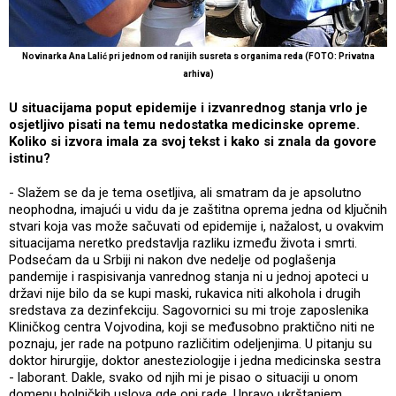
Novinarka Ana Lalić pri jednom od ranijih susreta s organima reda (FOTO: Privatna
arhiva)
U situacijama poput epidemije i izvanrednog stanja vrlo je
osjetljivo pisati na temu nedostatka medicinske opreme.
Koliko si izvora imala za svoj tekst i kako si znala da govore
istinu?
- Slažem se da je tema osetljiva, ali smatram da je apsolutno
neophodna, imajući u vidu da je zaštitna oprema jedna od ključnih
stvari koja vas može sačuvati od epidemije i, nažalost, u ovakvim
situacijama neretko predstavlja razliku između života i smrti.
Podsećam da u Srbiji ni nakon dve nedelje od poglašenja
pandemije i raspisivanja vanrednog stanja ni u jednoj apoteci u
državi nije bilo da se kupi maski, rukavica niti alkohola i drugih
sredstava za dezinfekciju. Sagovornici su mi troje zaposlenika
Kliničkog centra Vojvodina, koji se međusobno praktično niti ne
poznaju, jer rade na potpuno različitim odeljenjima. U pitanju su
doktor hirurgije, doktor anesteziologije i jedna medicinska sestra
- laborant. Dakle, svako od njih mi je pisao o situaciji u onom
domenu bolničkih uslova gde oni rade. Upravo ukrštanjem