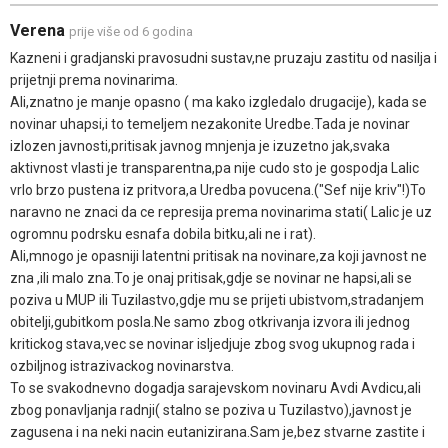
Verena
prije više od 6 godina
Kazneni i gradjanski pravosudni sustav,ne pruzaju zastitu od nasilja i
prijetnji prema novinarima.
Ali,znatno je manje opasno ( ma kako izgledalo drugacije), kada se
novinar uhapsi,i to temeljem nezakonite Uredbe.Tada je novinar
izlozen javnosti,pritisak javnog mnjenja je izuzetno jak,svaka
aktivnost vlasti je transparentna,pa nije cudo sto je gospodja Lalic
vrlo brzo pustena iz pritvora,a Uredba povucena.("Sef nije kriv"!)To
naravno ne znaci da ce represija prema novinarima stati( Lalic je uz
ogromnu podrsku esnafa dobila bitku,ali ne i rat).
Ali,mnogo je opasniji latentni pritisak na novinare,za koji javnost ne
zna ,ili malo zna.To je onaj pritisak,gdje se novinar ne hapsi,ali se
poziva u MUP ili Tuzilastvo,gdje mu se prijeti ubistvom,stradanjem
obitelji,gubitkom posla.Ne samo zbog otkrivanja izvora ili jednog
kritickog stava,vec se novinar isljedjuje zbog svog ukupnog rada i
ozbiljnog istrazivackog novinarstva.
To se svakodnevno dogadja sarajevskom novinaru Avdi Avdicu,ali
zbog ponavljanja radnji( stalno se poziva u Tuzilastvo),javnost je
zagusena i na neki nacin eutanizirana.Sam je,bez stvarne zastite i