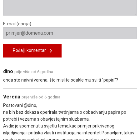
E-mail (opcija)
Pošalji komentar
dino
prije više od 6 godina
onda ste naivni verena. što mislite odakle mu svi ti "papiri"?
Verena
prije više od 6 godina
Postovani @dino,
ne bih bez dokaza operirala tvrdnjama o dobacivanju papira po
potrebi i vezama s obavjestajnim sluzbama.
Avdic je spomenut u svjetlu teme,kao primjer prikrivenog
isljedjivanja i pritiska vlasti i institucija,na integritet.Ponavljam,takav
modus operandi vlasti prema novinarima,znatno je strasniji i