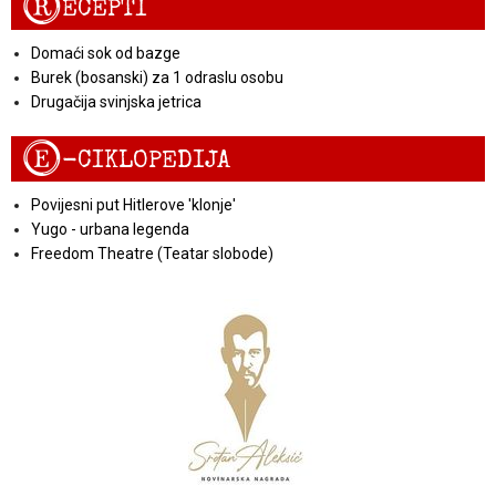
R
ECEPTI
Domaći sok od bazge
Burek (bosanski) za 1 odraslu osobu
Drugačija svinjska jetrica
E
-CIKLOPEDIJA
Povijesni put Hitlerove 'klonje'
Yugo - urbana legenda
Freedom Theatre (Teatar slobode)