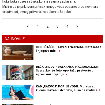
huke,buke,i bijesa struke,koja je i sama zaplasena.
Mislim da je prikriveni pritisak mnogo veca opasnost i po novinara i
drustvo,od javnog pritvora i nezakonite Uredbe.
<
1
2
3
4
>
NAJNOVIJE
HODOČAŠĆE: Tražeći Friedricha Nietzschea
i njegove misli
BEČKI ZIDOVI–BALKANSKI NACIONALIZMI:
Susret koji je fotoreportažu pretvorio u
agresivnu prijetnju
KAD „RAZVOJ“ POPIJE VODU: More pred
kućom, bazen u dvorištu, suša na vratima