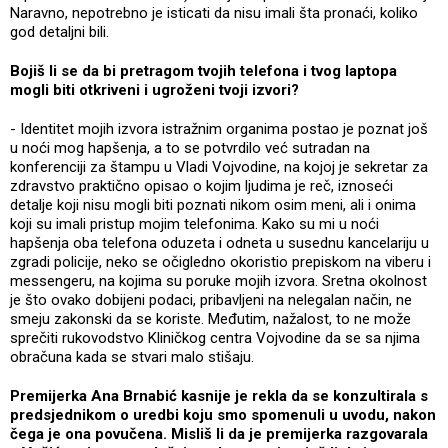
Naravno, nepotrebno je isticati da nisu imali šta pronaći, koliko
god detaljni bili.
Bojiš li se da bi pretragom tvojih telefona i tvog laptopa
mogli biti otkriveni i ugroženi tvoji izvori?
- Identitet mojih izvora istražnim organima postao je poznat još
u noći mog hapšenja, a to se potvrdilo već sutradan na
konferenciji za štampu u Vladi Vojvodine, na kojoj je sekretar za
zdravstvo praktično opisao o kojim ljudima je reč, iznoseći
detalje koji nisu mogli biti poznati nikom osim meni, ali i onima
koji su imali pristup mojim telefonima. Kako su mi u noći
hapšenja oba telefona oduzeta i odneta u susednu kancelariju u
zgradi policije, neko se očigledno okoristio prepiskom na viberu i
messengeru, na kojima su poruke mojih izvora. Sretna okolnost
je što ovako dobijeni podaci, pribavljeni na nelegalan način, ne
smeju zakonski da se koriste. Međutim, nažalost, to ne može
sprečiti rukovodstvo Kliničkog centra Vojvodine da se sa njima
obračuna kada se stvari malo stišaju.
Premijerka Ana Brnabić kasnije je rekla da se konzultirala s
predsjednikom o uredbi koju smo spomenuli u uvodu, nakon
čega je ona povučena. Misliš li da je premijerka razgovarala