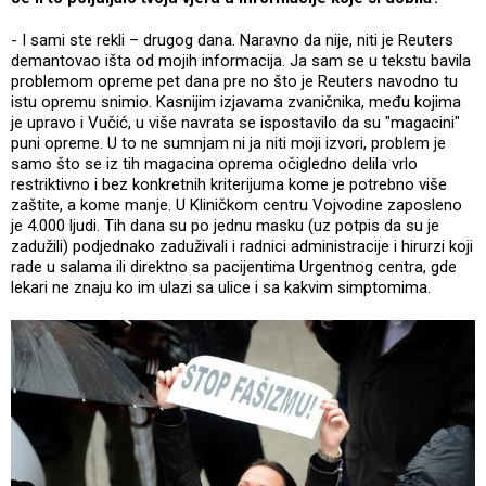
- I sami ste rekli – drugog dana. Naravno da nije, niti je Reuters
demantovao išta od mojih informacija. Ja sam se u tekstu bavila
problemom opreme pet dana pre no što je Reuters navodno tu
istu opremu snimio. Kasnijim izjavama zvaničnika, među kojima
je upravo i Vučić, u više navrata se ispostavilo da su "magacini"
puni opreme. U to ne sumnjam ni ja niti moji izvori, problem je
samo što se iz tih magacina oprema očigledno delila vrlo
restriktivno i bez konkretnih kriterijuma kome je potrebno više
zaštite, a kome manje. U Kliničkom centru Vojvodine zaposleno
je 4.000 ljudi. Tih dana su po jednu masku (uz potpis da su je
zadužili) podjednako zaduživali i radnici administracije i hirurzi koji
rade u salama ili direktno sa pacijentima Urgentnog centra, gde
lekari ne znaju ko im ulazi sa ulice i sa kakvim simptomima.