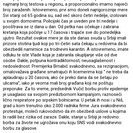
najmanji broj testova u regionu, a proporcionalno imamo najveći
broj zaraženih. Istovremeno, prvi smo doneli najrigoroznije mere.
Svi stariji od 65 godina su, sad već skoro četiri nedelje, izolovani
u svojim domovima. Policijski čas je uveden pre tri nedelje i
pooštrava se iz dana u dan. Od petka nas očekuje i zabrana
kretanja koja počinje u 17 časova i trajaće sve do ponedeljka
ujutro. Rezultat ovakve mere je da ste danas svuda u Srbiji imali
prizore stotina ljudi koji po tri-četiri sata čekaju u redovima da bi
obezbedili namirnice za trodnevni karantin. A istovremeno, imate
odluku te iste Vlade koja je zabranila okupljanje više od dve
osobe. Dakle, potpuna kontradiktornost, neusaglašenost i
nedoslednost. Premijerka Brnabić svakodnevno, sa rezignacijom,
omalovažava građane smatrajući ih licemerima koji “ ne treba da
aplaudiraju u 20 časova, ako će preko dana da se šetaju po
ulicama”, iako je veoma mali broj građana koji ne poštuju
preporuke. Za to vreme, predsednik Vučić borbu protiv epidemije
je usaglasio sa svojom predizbornom kampanjom, raznoseći
lično respiratore po srpskim bolnicama. U petak ih nosi i u Niš,
grad u kom trenutno oko 2.000 radnika firme Jura svakodnevno
protestuje, moleći rukovodstvo da im obezbedi uslove u kojima
bi radili bez rizika od zaraze. Dakle, stanje u Srbiji je redovno:
borba za živote ne ugrožava onu koju SNS vodi svakodnevno:
borbu za glasove.