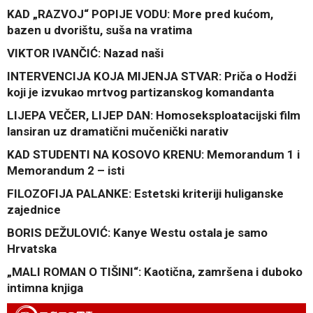
KAD „RAZVOJ“ POPIJE VODU: More pred kućom,
bazen u dvorištu, suša na vratima
VIKTOR IVANČIĆ: Nazad naši
INTERVENCIJA KOJA MIJENJA STVAR: Priča o Hodži
koji je izvukao mrtvog partizanskog komandanta
LIJEPA VEČER, LIJEP DAN: Homoseksploatacijski film
lansiran uz dramatični mučenički narativ
KAD STUDENTI NA KOSOVO KRENU: Memorandum 1 i
Memorandum 2 – isti
FILOZOFIJA PALANKE: Estetski kriteriji huliganske
zajednice
BORIS DEŽULOVIĆ: Kanye Westu ostala je samo
Hrvatska
„MALI ROMAN O TIŠINI“: Kaotična, zamršena i duboko
intimna knjiga