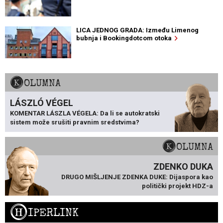
LICA JEDNOG GRADA: Između Limenog
bubnja i Bookingdotcom otoka
KOLUMNA
LÁSZLÓ VÉGEL
KOMENTAR LÁSZLA VÉGELA: Da li se autokratski
sistem može srušiti pravnim sredstvima?
KOLUMNA
ZDENKO DUKA
DRUGO MIŠLJENJE ZDENKA DUKE: Dijaspora kao
politički projekt HDZ-a
H
IPERLINK