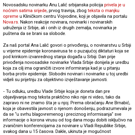
Novosadsku novinarku Anu Lalić srbijanska policija
privela je u
noćnim satima srijede
, prvog travnja, zbog
teksta o manjku
opreme
u Kliničkom centru Vojvodine, koji je objavila na portalu
Nova.rs
. Nakon reakcije novinara, novinarki i novinarskih
udruženja iz Srbije, ali i onih iz drugih zemalja, novinarka je
puštena da se brani sa slobode.
Za naš portal Ana Lalić govori o privođenju, o novinarstvu u Srbiji
u vrijeme epidemije koronavirusa te o puzajućoj diktaturi koja se
pod krinkom izvanrednog stanja događa u Srbiji. Dan prije
privođenja novosadske novinarke Vlada Srbije donijela je uredbu
koja za cilj ima ograničiti izvore informiranja kad je u pitanju
borba protiv epidemije. Slobodni novinari i novinarke u toj uredbi
vidjeli su prijetnju za objektivno izvještavanje javnosti.
- Tu odluku, uredbu Vlade Srbije koja je doneta dan pre
objavljivanja mog teksta praktično niko nije ni video, tako da
zapravo ni ne znamo šta je u njoj. Prema obraćanju Ane Brnabić,
koja je obavestila javnost o njenom donošenju, podrazumevala je
da se "u svrhu blagovremenog i preciznog informisanja" sve
informacije o korona virusu od tog dana mogu dobiti isključivo na
zvaničnim konferencijama za novinare u Vladi Republike Srbije,
svakog dana u 15 časova. Dakle, ukinuta je mogućnost