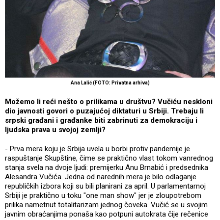
Ana Lalić (FOTO: Privatna arhiva)
Možemo li reći nešto o prilikama u društvu? Vučiću neskloni
dio javnosti govori o puzajućoj diktaturi u Srbiji. Trebaju li
srpski građani i građanke biti zabrinuti za demokraciju i
ljudska prava u svojoj zemlji?
- Prva mera koju je Srbija uvela u borbi protiv pandemije je
raspuštanje Skupštine, čime se praktično vlast tokom vanrednog
stanja svela na dvoje ljudi: premijerku Anu Brnabić i predsednika
Alesandra Vučića. Jedna od narednih mera je bilo odlaganje
republičkih izbora koji su bili planirani za april. U parlamentarnoj
Srbiji je praktično u toku "one man show" jer je zloupotrebom
prilika nametnut totalitarizam jednog čoveka. Vučić se u svojim
javnim obraćanjima ponaša kao potpuni autokrata čije rečenice