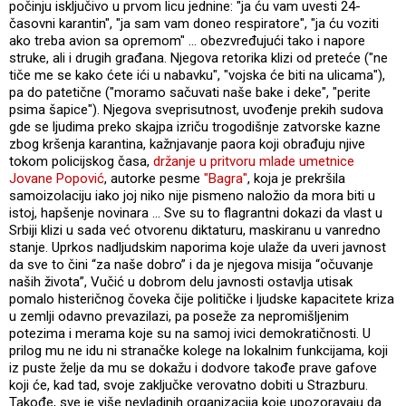
počinju isključivo u prvom licu jednine: "ja ću vam uvesti 24-
časovni karantin", "ja sam vam doneo respiratore", "ja ću voziti
ako treba avion sa opremom" … obezvređujući tako i napore
struke, ali i drugih građana. Njegova retorika klizi od preteće ("ne
tiče me se kako ćete ići u nabavku", "vojska će biti na ulicama"),
pa do patetične ("moramo sačuvati naše bake i deke", "perite
psima šapice"). Njegova sveprisutnost, uvođenje prekih sudova
gde se ljudima preko skajpa izriču trogodišnje zatvorske kazne
zbog kršenja karantina, kažnjavanje paora koji obrađuju njive
tokom policijskog časa,
držanje u pritvoru mlade umetnice
Jovane Popović
, autorke pesme
"Bagra"
, koja je prekršila
samoizolaciju iako joj niko nije pismeno naložio da mora biti u
istoj, hapšenje novinara … Sve su to flagrantni dokazi da vlast u
Srbiji klizi u sada već otvorenu diktaturu, maskiranu u vanredno
stanje. Uprkos nadljudskim naporima koje ulaže da uveri javnost
da sve to čini “za naše dobro” i da je njegova misija “očuvanje
naših života”, Vučić u dobrom delu javnosti ostavlja utisak
pomalo histeričnog čoveka čije političke i ljudske kapacitete kriza
u zemlji odavno prevazilazi, pa poseže za nepromišljenim
potezima i merama koje su na samoj ivici demokratičnosti. U
prilog mu ne idu ni stranačke kolege na lokalnim funkcijama, koji
iz puste želje da mu se dokažu i dodvore takođe prave gafove
koji će, kad tad, svoje zaključke verovatno dobiti u Strazburu.
Takođe, sve je više nevladinih organizacija koje upozoravaju da