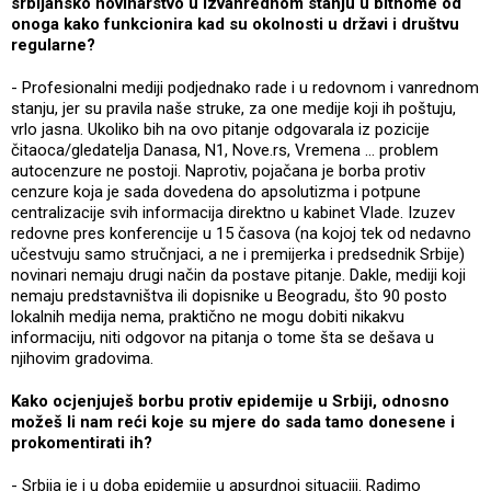
srbijansko novinarstvo u izvanrednom stanju u bitnome od
onoga kako funkcionira kad su okolnosti u državi i društvu
regularne?
- Profesionalni mediji podjednako rade i u redovnom i vanrednom
stanju, jer su pravila naše struke, za one medije koji ih poštuju,
vrlo jasna. Ukoliko bih na ovo pitanje odgovarala iz pozicije
čitaoca/gledatelja Danasa, N1, Nove.rs, Vremena … problem
autocenzure ne postoji. Naprotiv, pojačana je borba protiv
cenzure koja je sada dovedena do apsolutizma i potpune
centralizacije svih informacija direktno u kabinet Vlade. Izuzev
redovne pres konferencije u 15 časova (na kojoj tek od nedavno
učestvuju samo stručnjaci, a ne i premijerka i predsednik Srbije)
novinari nemaju drugi način da postave pitanje. Dakle, mediji koji
nemaju predstavništva ili dopisnike u Beogradu, što 90 posto
lokalnih medija nema, praktično ne mogu dobiti nikakvu
informaciju, niti odgovor na pitanja o tome šta se dešava u
njihovim gradovima.
Kako ocjenjuješ borbu protiv epidemije u Srbiji, odnosno
možeš li nam reći koje su mjere do sada tamo donesene i
prokomentirati ih?
- Srbija je i u doba epidemije u apsurdnoj situaciji. Radimo