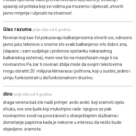
opasniji od pritiska koji svi vidimo,pa mozemo i djelovati ,stvoriti
javno mnjenje i utjecati na stvarnost.
Glas razuma
prije više od 6 godina
Novinari koji kao fol pokusavaju balkanjerosima otvoriti oci, odnosno
javno pisu tekstove o onome sto svaki balkanjeros vrlo dobro zna,
(dapace, i sam sudjeluje i pridonosi opstanku nakaradnog
balkanskog sistema), meni vise lici na mazohizam nego li na
novinarstvo.Pa zar ti novinari zbilja misle da svojim tekstovima
mogu obratiti 20. milijuna klimavaca i poltrona, koji u sustini, jedino i
umiju funkcionirati u disfunkcionalnom drustvu.
dino
prije više od 6 godina
draga verena baš ste našli primjer. avdo avdić. koji sramoti cijelu
struku, sve one ljude koji mukotrpno rade. njegovo se pak
novinarstvo svodi na povezanost s obavještajnim službama i
dometanje papirima kada je nekome u interesu da nešto bude
objavljeno. sramota.