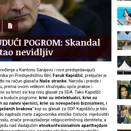
UDUĆI POGROM: Skandal
tao nevidljiv
ređenja u Kantonu Sarajevo i novi predsjedavajući
ika pri Predsjedništvu BiH,
Faruk Kapidžić
, prekjučer je
žbi na račun glasača
Naše stranke
, Naroda i pravde i
u, prema ovom velikom stručnjaku opće prakse i
ivi su krivci svi koji nisu glasali za SDA. Tako Kapidžić
 za buduće pogrome:
krivi su intelektualci, krivi su
ivi su naivni vjernici, krivi su novopečeni biznismeni, i
 mješanih brakova"
koji su glasali za SDP. Kapidžiću je bilo
o najdraže mete zagovornika etničke čistoće: mješovitih
slu, znače prevazilaženje religiocentričnog identiteta, a
jedu nad vladajućim
etnokonfesionalnim aparthejdom