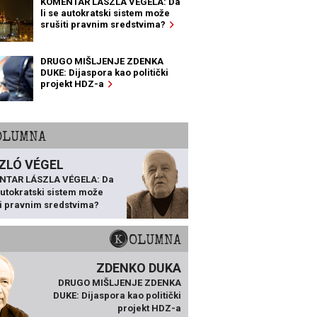
KOMENTAR LÁSZLA VÉGELA: Da
li se autokratski sistem može
srušiti pravnim sredstvima?
DRUGO MIŠLJENJE ZDENKA
DUKE: Dijaspora kao politički
projekt HDZ-a
KOLUMNA
ZLÓ VÉGEL
NTAR LÁSZLA VÉGELA: Da
 autokratski sistem može
ti pravnim sredstvima?
KOLUMNA
ZDENKO DUKA
DRUGO MIŠLJENJE ZDENKA
DUKE: Dijaspora kao politički
projekt HDZ-a