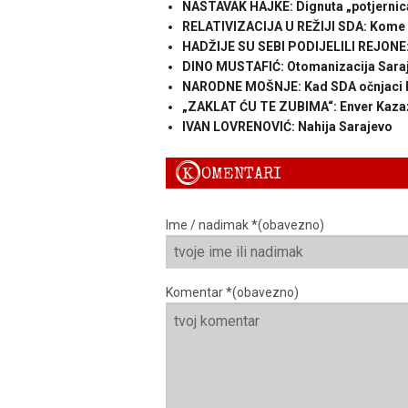
NASTAVAK HAJKE: Dignuta „potjernica
RELATIVIZACIJA U REŽIJI SDA: Kome 
HADŽIJE SU SEBI PODIJELILI REJONE: G
DINO MUSTAFIĆ: Otomanizacija Sara
NARODNE MOŠNJE: Kad SDA očnjaci b
„ZAKLAT ĆU TE ZUBIMA“: Enver Kazaz
IVAN LOVRENOVIĆ: Nahija Sarajevo
K
OMENTARI
Ime / nadimak *(obavezno)
Komentar *(obavezno)