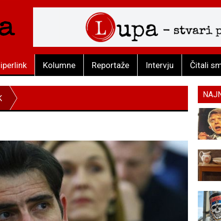
iperlink
Kolumne
Reportaže
Intervju
Čitali s
NAJ
K