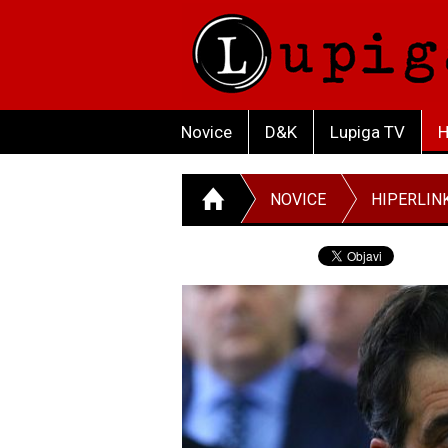
Novice
D&K
Lupiga TV
H
NOVICE
HIPERLIN