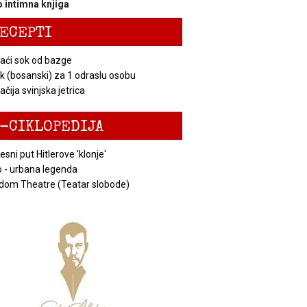
 intimna knjiga
ECEPTI
ći sok od bazge
k (bosanski) za 1 odraslu osobu
čija svinjska jetrica
-CIKLOPEDIJA
esni put Hitlerove 'klonje'
 - urbana legenda
dom Theatre (Teatar slobode)