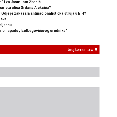
“ i za Jasmilom Žbanić
smeta ulica Srđana Aleksića?
dje je zakazala antinacionalistička struja u BiH?
jeva
ljesnu
 o napadu „Izetbegovićevog urednika“
broj komentara:
9