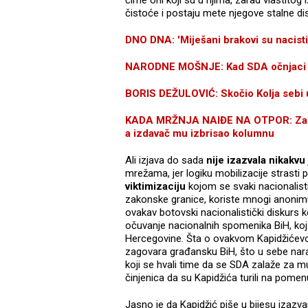
čime oni koji su u njima, zarad vlastitog 
čistoće i postaju mete njegove stalne dis
DNO DNA: 'Miješani brakovi su nacist
NARODNE MOŠNJE: Kad SDA očnjaci 
BORIS DEŽULOVIĆ: Skočio Kolja sebi u
KADA MRŽNJA NAIĐE NA OTPOR: Zagov
a izdavač mu izbrisao kolumnu
Ali izjava do sada
nije izazvala nikakvu
mrežama, jer logiku mobilizacije strast
viktimizaciju
kojom se svaki nacionalist
zakonske granice, koriste mnogi anonimu
ovakav botovski nacionalistički diskurs k
očuvanje nacionalnih spomenika BiH, ko
Hercegovine. Šta o ovakvom Kapidžićevo
zagovara građansku BiH, što u sebe nara
koji se hvali time da se SDA zalaže za mu
činjenica da su Kapidžića turili na pome
Jasno je da Kapidžić piše u bijesu izazv