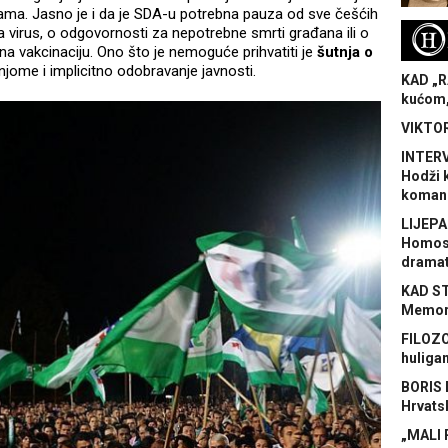
olama. Jasno je i da je SDA-u potrebna pauza od sve češćih
H
a virus, o odgovornosti za nepotrebne smrti građana ili o
a vakcinaciju. Ono što je nemoguće prihvatiti je
šutnja o
 njome i implicitno odobravanje javnosti.
KAD „R
kućom,
VIKTOR
INTERV
Hodži 
koman
LIJEPA
Homose
dramat
KAD S
Memora
FILOZO
huliga
BORIS 
Hrvats
„MALI 