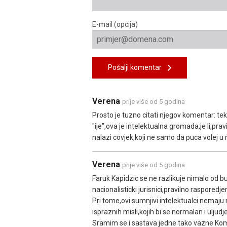
E-mail (opcija)
Pošalji komentar
Verena
prije više od 5 godina
Prosto je tuzno citati njegov komentar: tek
"ije",ova je intelektualna gromada,je li,pr
nalazi covjek,koji ne samo da puca volej u
Verena
prije više od 5 godina
Faruk Kapidzic se ne razlikuje nimalo od b
nacionalisticki jurisnici,pravilno rasporedj
Pri tome,ovi sumnjivi intelektualci nemaju 
ispraznih misli,kojih bi se normalan i uljud
Sramim se i sastava jedne tako vazne Komis