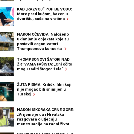
KAD „RAZVOJ“ POPIJE VODU:
More pred kućom, bazen u
dvorištu, suša na vratima
NAKON OČEVIDA: Naloženo
uklanjanje objekata koje su
postavili organizatori
Thompsonova koncerta
THOMPSONOVI ŠATORI NAD
ŽRTVAMA FAŠISTA: „Oni očito
mogu raditi štogod žele“
ŽUTA PISMA: Kritički film koji
nije mogao biti snimljen u
Turskoj
NAKON ISKORAKA CRNE GORE:
„Vrijeme je da i Hrvatska
razgovara o utjecaju
menstruacije na radni život
žena“