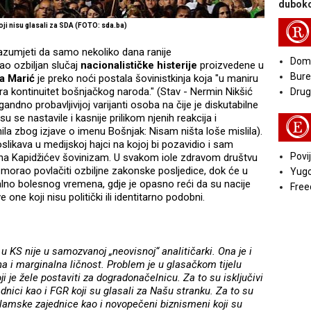
duboko
R
koji nisu glasali za SDA (FOTO: sda.ba)
razumjeti da samo nekoliko dana ranije
Doma
ao ozbiljan slučaj
nacionalističke histerije
proizvedene u
Bure
a Marić
je preko noći postala šovinistkinja koja "u maniru
a kontinuitet bošnjačkog naroda." (Stav - Nermin Nikšić
Druga
gandno probavljivijoj varijanti osoba na čije je diskutabilne
u se nastavile i kasnije prilikom njenih reakcija i
E
inila zbog izjave o imenu Bošnjak: Nisam ništa loše mislila).
likava u medijskoj hajci na kojoj bi pozavidio i sam
Povij
ti na Kapidžićev šovinizam. U svakom iole zdravom društvu
orao povlačiti ozbiljne zakonske posljedice, dok će u
Yugo
o bolesnog vremena, gdje je opasno reći da su nacije
Free
 one koji nisu politički ili identitarno podobni.
 KS nije u samozvanoj „neovisnoj“ analitičarki. Ona je i
tna i marginalna ličnost. Problem je u glasačkom tijelu
i je žele postaviti za dogradonačelnicu. Za to su isključivi
 radnici kao i FGR koji su glasali za Našu stranku. Za to su
i Islamske zajednice kao i novopečeni biznismeni koji su