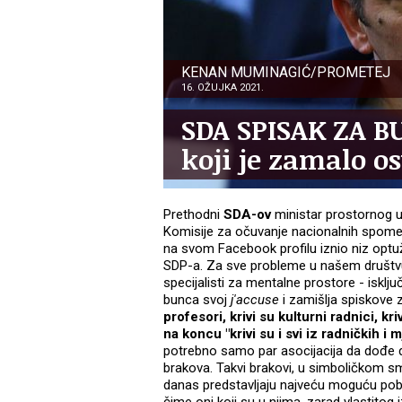
KENAN MUMINAGIĆ/PROMETEJ
16. OŽUJKA 2021.
SDA SPISAK ZA B
koji je zamalo os
Prethodni
SDA-ov
ministar prostornog u
Komisije za očuvanje nacionalnih spomen
na svom Facebook profilu iznio niz optu
SDP-a. Za sve probleme u našem društv
specijalisti za mentalne prostore - isključ
bunca svoj
j'accuse
i zamišlja spiskove
profesori, krivi su kulturni radnici, kr
na koncu "krivi su i svi iz radničkih i
potrebno samo par asocijacija da dođe d
brakova. Takvi brakovi, u simboličkom smi
danas predstavljaju najveću moguću pob