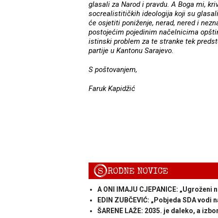
glasali za Narod i pravdu. A Boga mi, kriv
socrealistitičkih ideologija koji su glasal
će osjetiti poniženje, nerad, nered i n
postojećim pojedinim načelnicima opšti
istinski problem za te stranke tek predsto
partije u Kantonu Sarajevo.
S poštovanjem,
Faruk Kapidžić
S
RODNE NOVICE
A ONI IMAJU CJEPANICE: „Ugroženi no
EDIN ZUBČEVIĆ: „Pobjeda SDA vodi nas
ŠARENE LAŽE: 2035. je daleko, a izbor