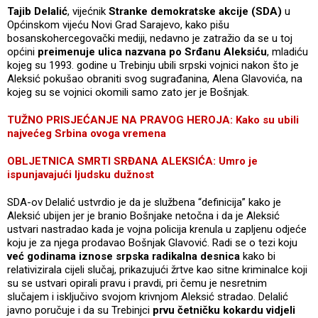
Tajib Delalić
, vijećnik
Stranke demokratske akcije (SDA)
u
Općinskom vijeću Novi Grad Sarajevo, kako pišu
bosanskohercegovački mediji, nedavno je zatražio da se u toj
općini
preimenuje ulica nazvana po Srđanu Aleksiću
, mladiću
kojeg su 1993. godine u Trebinju ubili srpski vojnici nakon što je
Aleksić pokušao obraniti svog sugrađanina, Alena Glavovića, na
kojeg su se vojnici okomili samo zato jer je Bošnjak.
TUŽNO PRISJEĆANJE NA PRAVOG HEROJA: Kako su ubili
najvećeg Srbina ovoga vremena
OBLJETNICA SMRTI SRĐANA ALEKSIĆA: Umro je
ispunjavajući ljudsku dužnost
SDA-ov Delalić ustvrdio je da je službena “definicija” kako je
Aleksić ubijen jer je branio Bošnjake netočna i da je Aleksić
ustvari nastradao kada je vojna policija krenula u zapljenu odjeće
koju je za njega prodavao Bošnjak Glavović. Radi se o tezi koju
već godinama iznose srpska radikalna desnica
kako bi
relativizirala cijeli slučaj, prikazujući žrtve kao sitne kriminalce koji
su se ustvari opirali pravu i pravdi, pri čemu je nesretnim
slučajem i isključivo svojom krivnjom Aleksić stradao. Delalić
javno poručuje i da su Trebinjci
prvu četničku kokardu vidjeli