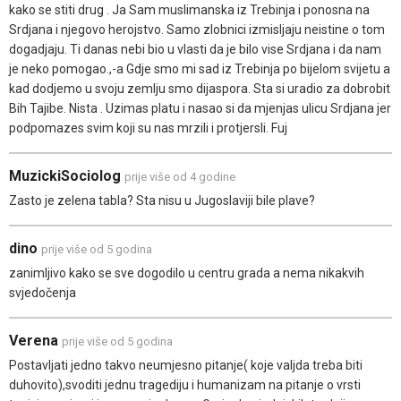
kako se stiti drug . Ja Sam muslimanska iz Trebinja i ponosna na
Srdjana i njegovo herojstvo. Samo zlobnici izmisljaju neistine o tom
dogadjaju. Ti danas nebi bio u vlasti da je bilo vise Srdjana i da nam
je neko pomogao.,-a Gdje smo mi sad iz Trebinja po bijelom svijetu a
kad dodjemo u svoju zemlju smo dijaspora. Sta si uradio za dobrobit
Bih Tajibe. Nista . Uzimas platu i nasao si da mjenjas ulicu Srdjana jer
podpomazes svim koji su nas mrzili i protjersli. Fuj
MuzickiSociolog
prije više od 4 godine
Zasto je zelena tabla? Sta nisu u Jugoslaviji bile plave?
dino
prije više od 5 godina
zanimljivo kako se sve dogodilo u centru grada a nema nikakvih
svjedočenja
Verena
prije više od 5 godina
Postavljati jedno takvo neumjesno pitanje( koje valjda treba biti
duhovito),svoditi jednu tragediju i humanizam na pitanje o vrsti