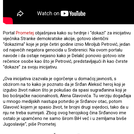
Portal
Prometej
objašnjava kako su tvrdnje i “dokazi” za inicijativu
vijećnika Stranke demokratske akcije, gotovo identični
“dokazima” koje je prije četiri godine iznio Miroljub Petrović, jedan
od najvećih negatora genocida u Srebrenici. Na ovom portalu
navode i da ostaje nejasno kako je Delalić ponovio gotovo iste
rečenice osobe kao što je Petrović, predstavljajući ih kao čvrste
“dokaze” za svoju inicijativu.
„Ova inicijativa izazvala je ogorčenje u domaćoj javnosti, s
obzirom na to kako je poznato da je Srđan Aleksić heroj koji je
izgubio život nakon što je pokušao da spasi sugrađanina koji je
bio bošnjačke nacionalnosti, Alena Glavovića. Tu verziju događaja
u mnogo medijskih nastupa potvrdio je Srđanov otac, potom
Glavović kojem je spasio život, te brojni drugi svjedoci, tako da u
nju ne treba sumnjati. Zbog ovog herojskog čina Srđanovo ime
ostalo je upamćeno ne samo širom BiH već i u zemljama bivše
Jugoslavije“, piše Prometej.