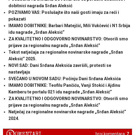
dobitnici nagrada Srđan Aleksić
POZIVAMO VAS: Poslušajte što naši gosti imaju za reći i
pokazati
IMAMO DOBITNIKE: Barbari Matejčić, Mili Vukčević i N1 Srbija
idu nagrade „Srđan Aleksić“
ZA KVALITETNO I ODGOVORNO NOVINARSTVO: Otvorili smo
prijave za regionalnu nagradu „Srđan Aleksić“
Tekst natječaja za regionalne novinarske nagrade „Srđan
Aleksić“ 2025.
NOVI SAD: Dani Srđana Aleksića završili, protesti se
nastavljaju
SVEČANO U NOVOM SADU: Počinju Dani Srđana Aleksića
IMAMO DOBITNIKE: Teofilu Pančiću, Vanji Stokić i Ajdinu
Kamberu te portalu 021 idu nagrade „Srđan Aleksić“
ZA KVALITETNO I ODGOVORNO NOVINARSTVO: Otvorili smo
prijave za regionalnu nagradu „Srđan Aleksić“
Natječaj za regionalne novinarske nagrade „Srđan Aleksić“
2024.
K
OMENTARI
broj komentara:
7