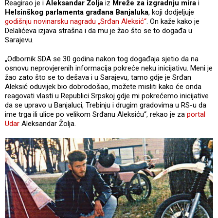
Reagirao je i
Aleksandar Žolja
iz
Mreže za izgradnju mira
i
Helsinškog parlamenta građana Banjaluka
, koji dodjeljuje
godišnju novinarsku nagradu „Srđan Aleksić“
. On kaže kako je
Delalićeva izjava strašna i da mu je žao što se to događa u
Sarajevu.
„Odbornik SDA se 30 godina nakon tog događaja sjetio da na
osnovu neprovjerenih informacija pokreće neku inicijativu. Meni je
žao zato što se to dešava i u Sarajevu, tamo gdje je Srđan
Aleksić oduvijek bio dobrodošao, možete misliti kako će onda
reagovati vlasti u Republici Srpskoj gdje mi pokrećemo inicijative
da se upravo u Banjaluci, Trebinju i drugim gradovima u RS-u da
ime trga ili ulice po velikom Srđanu Aleksiću“, rekao je za
portal
Udar
Aleksandar Žolja.