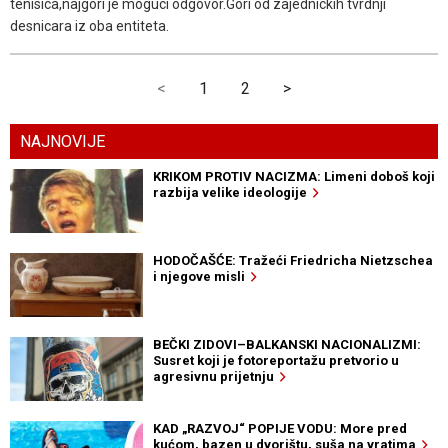
tenisica,najgori je moguci odgovor.Gori od zajednickih tvrdnji
desnicara iz oba entiteta.
<
1
2
>
NAJNOVIJE
KRIKOM PROTIV NACIZMA: Limeni doboš koji
razbija velike ideologije
HODOČAŠĆE: Tražeći Friedricha Nietzschea
i njegove misli
BEČKI ZIDOVI–BALKANSKI NACIONALIZMI:
Susret koji je fotoreportažu pretvorio u
agresivnu prijetnju
KAD „RAZVOJ“ POPIJE VODU: More pred
kućom, bazen u dvorištu, suša na vratima