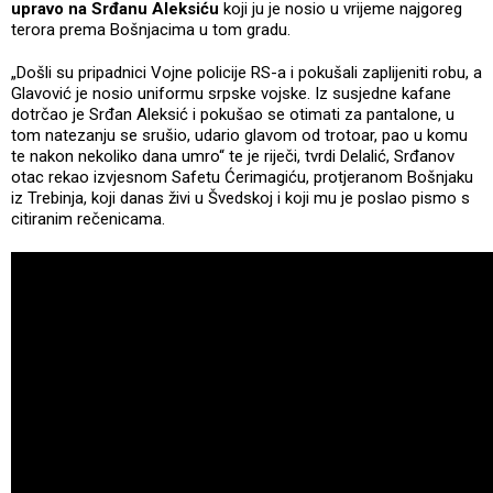
upravo na Srđanu Aleksiću
koji ju je nosio u vrijeme najgoreg
terora prema Bošnjacima u tom gradu.
„Došli su pripadnici Vojne policije RS-a i pokušali zaplijeniti robu, a
Glavović je nosio uniformu srpske vojske. Iz susjedne kafane
dotrčao je Srđan Aleksić i pokušao se otimati za pantalone, u
tom natezanju se srušio, udario glavom od trotoar, pao u komu
te nakon nekoliko dana umro“ te je riječi, tvrdi Delalić, Srđanov
otac rekao izvjesnom Safetu Ćerimagiću, protjeranom Bošnjaku
iz Trebinja, koji danas živi u Švedskoj i koji mu je poslao pismo s
citiranim rečenicama.