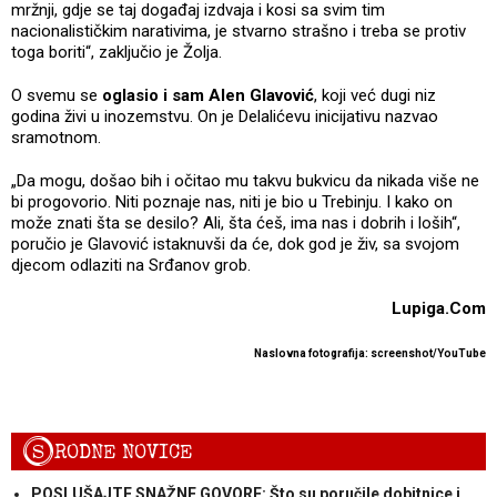
mržnji, gdje se taj događaj izdvaja i kosi sa svim tim
nacionalističkim narativima, je stvarno strašno i treba se protiv
toga boriti“, zaključio je Žolja.
O svemu se
oglasio i sam Alen Glavović
, koji već dugi niz
godina živi u inozemstvu. On je Delalićevu inicijativu nazvao
sramotnom.
„Da mogu, došao bih i očitao mu takvu bukvicu da nikada više ne
bi progovorio. Niti poznaje nas, niti je bio u Trebinju. I kako on
može znati šta se desilo? Ali, šta ćeš, ima nas i dobrih i loših“,
poručio je Glavović istaknuvši da će, dok god je živ, sa svojom
djecom odlaziti na Srđanov grob.
Lupiga.Com
Naslovna fotografija: screenshot/YouTube
S
RODNE NOVICE
POSLUŠAJTE SNAŽNE GOVORE: Što su poručile dobitnice i