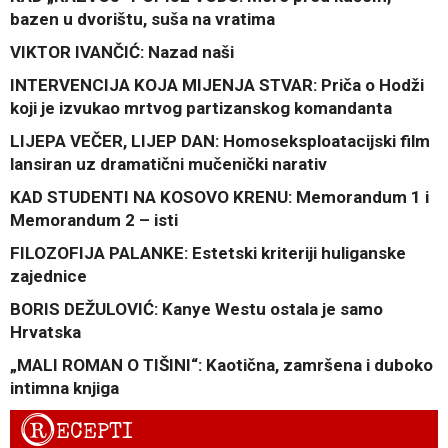
bazen u dvorištu, suša na vratima
VIKTOR IVANČIĆ: Nazad naši
INTERVENCIJA KOJA MIJENJA STVAR: Priča o Hodži
koji je izvukao mrtvog partizanskog komandanta
LIJEPA VEČER, LIJEP DAN: Homoseksploatacijski film
lansiran uz dramatični mučenički narativ
KAD STUDENTI NA KOSOVO KRENU: Memorandum 1 i
Memorandum 2 – isti
FILOZOFIJA PALANKE: Estetski kriteriji huliganske
zajednice
BORIS DEŽULOVIĆ: Kanye Westu ostala je samo
Hrvatska
„MALI ROMAN O TIŠINI“: Kaotična, zamršena i duboko
intimna knjiga
R
ECEPTI