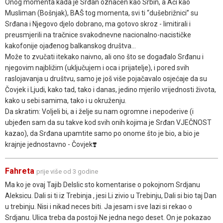
Onog momenta kada je Srđan označen kao Srbin, a Ači kao
Musliman (Bošnjak), BAŠ tog momenta, svi ti “dušebrižnici” su
Srđana i Njegovo djelo dobrano, ma gotovo skroz - limitirali i
preusmjerili na tračnice svakodnevne nacionalno-nacističke
kakofonije ojađenog balkanskog društva…
Može to zvučati itekako naivno, ali ono što se događalo Srđanu i
njegovim najbližim (uključujem i oca i prijatelje), i pored svih
raslojavanja u društvu, samo je još više pojačavalo osjećaje da su
Čovjek i Ljudi, kako tad, tako i danas, jedino mjerilo vrijednosti života,
kako u sebi samima, tako i u okruženju.
Da skratim: Voljeli bi, a i želje su nam ogromne i nepoderive (i
ubjeđen sam da su takve kod svih onih kojima je Srđan VJEČNOST
kazao), da Srđana upamtite samo po onome što je bio, a bio je
krajnje jednostavno - Čovjek❣️
Fahreta
prije više od 3 godine
Ma ko je ovaj Tajib Delslic sto komentarise o pokojnom Srdjanu
Aleksicu. Dali si ti iz Trebinja , jesi Li zivio u Trebinju, Dali si bio taj Dan
u trebinju. Nisi i nikad neces biti. Ja jesam i sve lazi si rekao o
Srdjanu. Ulica treba da postoji Ne jedna nego deset. On je pokazao