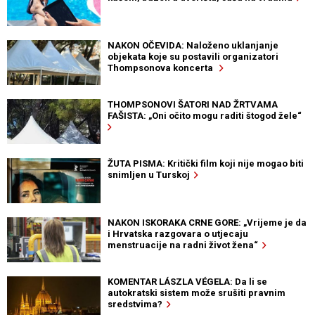
NAKON OČEVIDA: Naloženo uklanjanje
objekata koje su postavili organizatori
Thompsonova koncerta
THOMPSONOVI ŠATORI NAD ŽRTVAMA
FAŠISTA: „Oni očito mogu raditi štogod žele“
ŽUTA PISMA: Kritički film koji nije mogao biti
snimljen u Turskoj
NAKON ISKORAKA CRNE GORE: „Vrijeme je da
i Hrvatska razgovara o utjecaju
menstruacije na radni život žena“
KOMENTAR LÁSZLA VÉGELA: Da li se
autokratski sistem može srušiti pravnim
sredstvima?