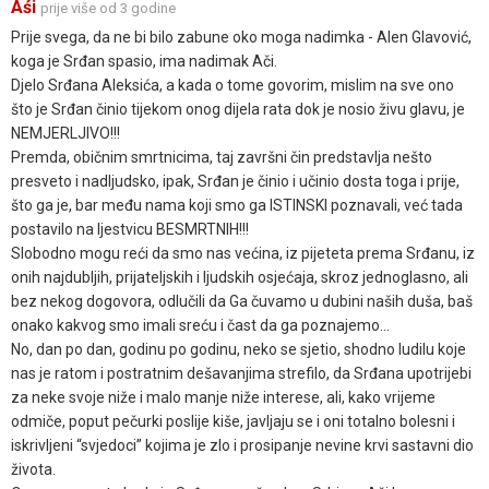
Aśi
prije više od 3 godine
Prije svega, da ne bi bilo zabune oko moga nadimka - Alen Glavović,
koga je Srđan spasio, ima nadimak Ači.
Djelo Srđana Aleksića, a kada o tome govorim, mislim na sve ono
što je Srđan činio tijekom onog dijela rata dok je nosio živu glavu, je
NEMJERLJIVO!!!
Premda, običnim smrtnicima, taj završni čin predstavlja nešto
presveto i nadljudsko, ipak, Srđan je činio i učinio dosta toga i prije,
što ga je, bar među nama koji smo ga ISTINSKI poznavali, već tada
postavilo na ljestvicu BESMRTNIH!!!
Slobodno mogu reći da smo nas većina, iz pijeteta prema Srđanu, iz
onih najdubljih, prijateljskih i ljudskih osjećaja, skroz jednoglasno, ali
bez nekog dogovora, odlučili da Ga čuvamo u dubini naših duša, baš
onako kakvog smo imali sreću i čast da ga poznajemo…
No, dan po dan, godinu po godinu, neko se sjetio, shodno ludilu koje
nas je ratom i postratnim dešavanjima strefilo, da Srđana upotrijebi
za neke svoje niže i malo manje niže interese, ali, kako vrijeme
odmiče, poput pečurki poslije kiše, javljaju se i oni totalno bolesni i
iskrivljeni “svjedoci” kojima je zlo i prosipanje nevine krvi sastavni dio
života.