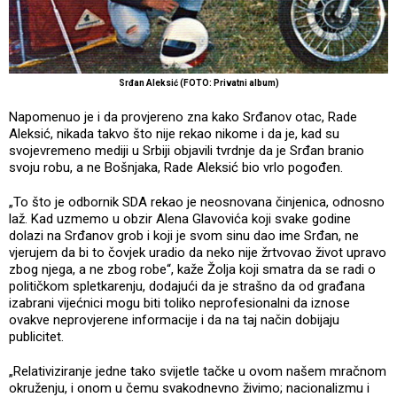
Srđan Aleksić (FOTO: Privatni album)
Napomenuo je i da provjereno zna kako Srđanov otac, Rade
Aleksić, nikada takvo što nije rekao nikome i da je, kad su
svojevremeno mediji u Srbiji objavili tvrdnje da je Srđan branio
svoju robu, a ne Bošnjaka, Rade Aleksić bio vrlo pogođen.
„To što je odbornik SDA rekao je neosnovana činjenica, odnosno
laž. Kad uzmemo u obzir Alena Glavovića koji svake godine
dolazi na Srđanov grob i koji je svom sinu dao ime Srđan, ne
vjerujem da bi to čovjek uradio da neko nije žrtvovao život upravo
zbog njega, a ne zbog robe“, kaže Žolja koji smatra da se radi o
političkom spletkarenju, dodajući da je strašno da od građana
izabrani vijećnici mogu biti toliko neprofesionalni da iznose
ovakve neprovjerene informacije i da na taj način dobijaju
publicitet.
„Relativiziranje jedne tako svijetle tačke u ovom našem mračnom
okruženju, i onom u čemu svakodnevno živimo; nacionalizmu i