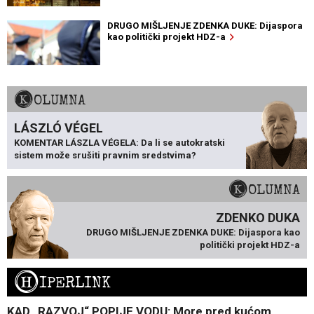
DRUGO MIŠLJENJE ZDENKA DUKE: Dijaspora
kao politički projekt HDZ-a
KOLUMNA
LÁSZLÓ VÉGEL
KOMENTAR LÁSZLA VÉGELA: Da li se autokratski
sistem može srušiti pravnim sredstvima?
KOLUMNA
ZDENKO DUKA
DRUGO MIŠLJENJE ZDENKA DUKE: Dijaspora kao
politički projekt HDZ-a
H
IPERLINK
KAD „RAZVOJ“ POPIJE VODU: More pred kućom,