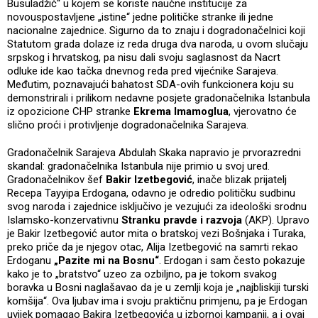
Busuladžić“ u kojem se koriste naučne institucije za
novouspostavljene „istine“ jedne političke stranke ili jedne
nacionalne zajednice. Sigurno da to znaju i dogradonačelnici koji
Statutom grada dolaze iz reda druga dva naroda, u ovom slučaju
srpskog i hrvatskog, pa nisu dali svoju saglasnost da Nacrt
odluke ide kao tačka dnevnog reda pred vijećnike Sarajeva.
Međutim, poznavajući bahatost SDA-ovih funkcionera koju su
demonstrirali i prilikom nedavne posjete gradonačelnika Istanbula
iz opozicione CHP stranke
Ekrema Imamoglua
, vjerovatno će
slično proći i protivljenje dogradonačelnika Sarajeva.
Gradonačelnik Sarajeva Abdulah Skaka napravio je prvorazredni
skandal: gradonačelnika Istanbula nije primio u svoj ured.
Gradonačelnikov šef
Bakir Izetbegović
, inače blizak prijatelj
Recepa Tayyipa Erdogana, odavno je odredio političku sudbinu
svog naroda i zajednice isključivo je vezujući za ideološki srodnu
Islamsko-konzervativnu
Stranku pravde i razvoja
(AKP). Upravo
je Bakir Izetbegović autor mita o bratskoj vezi Bošnjaka i Turaka,
preko priče da je njegov otac, Alija Izetbegović na samrti rekao
Erdoganu
„Pazite mi na Bosnu“
. Erdogan i sam često pokazuje
kako je to „bratstvo“ uzeo za ozbiljno, pa je tokom svakog
boravka u Bosni naglašavao da je u zemlji koja je „najbliskiji turski
komšija“. Ova ljubav ima i svoju praktičnu primjenu, pa je Erdogan
uvijek pomagao Bakira Izetbegovića u izbornoj kampanji, a i ovaj