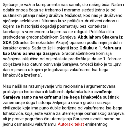
Sjećanje je važna komponenta nas samih, dio našeg bića. Način i
odabir onoga čega se trebamo i moramo sjećati jedno je od
suštinskih pitanja našeg društva. Nažalost, kod nas je društveno
sjećanje selektivno i filtrirano kroz političko-društveni odnos u
kojem se historijski događaji posmatraju bez konteksta i
korelacije s vremenom u kojem su se odigrali. Politička elita
predvođena gradonačelnikom Sarajeva,
Abdulahom Skakom iz
SDA
(Stranka Demokratske Akcije) opasno i podlo mijenja duh i
karakter grada. Sada to želi i ovjeriti kroz
Odluku o 1. februaru
kao Danu osnivanja Sarajeva
. Gradonačelnikova komisija
sačinjena isključivo od orijentalista predložila je da se 1. februar
obilježava kao datum osnivanja Sarajeva, tvrdeći kako je to „prvi
dan mjeseca u kojem je legalizacija vakufname Isa-bega
Ishakovića izvršena“.
Nisu naišli na razumijevanje vrlo racionalna i argumentovana
protivljenja historičara ili kulturnih djelatnika kako
svođenje
Sarajeva samo na vakufnamu Isa-bega Ishakovića
suštinski
zanemaruje dugu historiju življenja u ovom gradu i razvoja
civilizacije koja ima puno dublje korijene od vakufname Isa-bega
Ishakovića, koja jeste važna za utemeljenje osmanskog Sarajeva,
ali je posve pogrešno čin utemeljenja Sarajeva svoditi samo na
jednu osmansku vakufnamu.
Autorski tekst
eminentnog