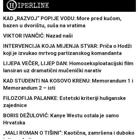
H
IPERLINK
KAD „RAZVOJ“ POPIJE VODU: More pred kućom,
bazen u dvorištu, suša na vratima
VIKTOR IVANČIĆ: Nazad naši
INTERVENCIJA KOJA MIJENJA STVAR: Priča o Hodži
koji je izvukao mrtvog partizanskog komandanta
LIJEPA VEČER, LIJEP DAN: Homoseksploatacijski film
lansiran uz dramatični mučenički narativ
KAD STUDENTI NA KOSOVO KRENU: Memorandum 1 i
Memorandum 2 – isti
FILOZOFIJA PALANKE: Estetski kriteriji huliganske
zajednice
BORIS DEŽULOVIĆ: Kanye Westu ostala je samo
Hrvatska
„MALI ROMAN O TIŠINI“: Kaotična, zamršena i duboko