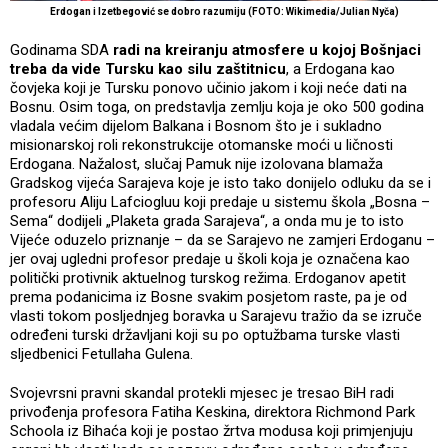
Erdogan i Izetbegović se dobro razumiju (FOTO: Wikimedia/Julian Nyča)
Godinama SDA
radi na kreiranju atmosfere u kojoj Bošnjaci
treba da vide Tursku kao silu zaštitnicu
, a Erdogana kao
čovjeka koji je Tursku ponovo učinio jakom i koji neće dati na
Bosnu. Osim toga, on predstavlja zemlju koja je oko 500 godina
vladala većim dijelom Balkana i Bosnom što je i sukladno
misionarskoj roli rekonstrukcije otomanske moći u ličnosti
Erdogana. Nažalost, slučaj Pamuk nije izolovana blamaža
Gradskog vijeća Sarajeva koje je isto tako donijelo odluku da se i
profesoru Aliju Lafciogluu koji predaje u sistemu škola „Bosna –
Sema“ dodijeli „Plaketa grada Sarajeva“, a onda mu je to isto
Vijeće oduzelo priznanje – da se Sarajevo ne zamjeri Erdoganu –
jer ovaj ugledni profesor predaje u školi koja je označena kao
politički protivnik aktuelnog turskog režima. Erdoganov apetit
prema podanicima iz Bosne svakim posjetom raste, pa je od
vlasti tokom posljednjeg boravka u Sarajevu tražio da se izruče
određeni turski državljani koji su po optužbama turske vlasti
sljedbenici Fetullaha Gulena.
Svojevrsni pravni skandal protekli mjesec je tresao BiH radi
privođenja profesora Fatiha Keskina, direktora Richmond Park
Schoola iz Bihaća koji je postao žrtva modusa koji primjenjuju