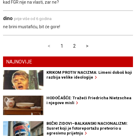
kad FGR nije na vlasti, zar ne?
dino
prije više od 6 godina
ne brini mustafiću, bit će gore!
<
1
2
>
NAJNOVIJE
KRIKOM PROTIV NACIZMA: Limeni doboš koji
razbija velike ideologije
HODOČAŠĆE: Tražeći Friedricha Nietzschea
i njegove misli
BEČKI ZIDOVI–BALKANSKI NACIONALIZMI:
Susret koji je fotoreportažu pretvorio u
agresivnu prijetnju