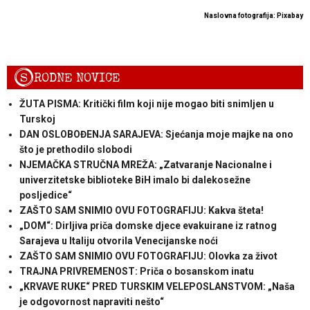
Naslovna fotografija: Pixabay
S
RODNE NOVICE
ŽUTA PISMA: Kritički film koji nije mogao biti snimljen u
Turskoj
DAN OSLOBOĐENJA SARAJEVA: Sjećanja moje majke na ono
što je prethodilo slobodi
NJEMAČKA STRUČNA MREŽA: „Zatvaranje Nacionalne i
univerzitetske biblioteke BiH imalo bi dalekosežne
posljedice“
ZAŠTO SAM SNIMIO OVU FOTOGRAFIJU: Kakva šteta!
„DOM“: Dirljiva priča domske djece evakuirane iz ratnog
Sarajeva u Italiju otvorila Venecijanske noći
ZAŠTO SAM SNIMIO OVU FOTOGRAFIJU: Olovka za život
TRAJNA PRIVREMENOST: Priča o bosanskom inatu
„KRVAVE RUKE“ PRED TURSKIM VELEPOSLANSTVOM: „Naša
je odgovornost napraviti nešto“