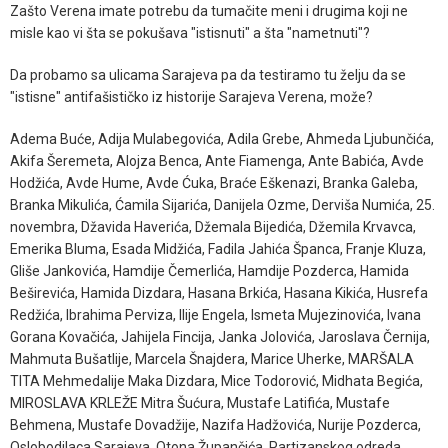
Zašto Verena imate potrebu da tumačite meni i drugima koji ne
misle kao vi šta se pokušava "istisnuti" a šta "nametnuti"?
Da probamo sa ulicama Sarajeva pa da testiramo tu želju da se
"istisne" antifašističko iz historije Sarajeva Verena, može?
Adema Buće, Adija Mulabegovića, Adila Grebe, Ahmeda Ljubunčića,
Akifa Šeremeta, Alojza Benca, Ante Fiamenga, Ante Babića, Avde
Hodžića, Avde Hume, Avde Ćuka, Braće Eškenazi, Branka Galeba,
Branka Mikulića, Ćamila Sijarića, Danijela Ozme, Derviša Numića, 25.
novembra, Džavida Haverića, Džemala Bijedića, Džemila Krvavca,
Emerika Bluma, Esada Midžića, Fadila Jahića Španca, Franje Kluza,
Gliše Jankovića, Hamdije Čemerlića, Hamdije Pozderca, Hamida
Beširevića, Hamida Dizdara, Hasana Brkića, Hasana Kikića, Husrefa
Redžića, Ibrahima Perviza, Ilije Engela, Ismeta Mujezinovića, Ivana
Gorana Kovačića, Jahijela Fincija, Janka Jolovića, Jaroslava Černija,
Mahmuta Bušatlije, Marcela Šnajdera, Marice Uherke, MARŠALA
TITA Mehmedalije Maka Dizdara, Mice Todorović, Midhata Begića,
MIROSLAVA KRLEŽE Mitra Šućura, Mustafe Latifića, Mustafe
Behmena, Mustafe Dovadžije, Nazifa Hadžovića, Nurije Pozderca,
Oslobodilaca Sarajeva, Otona Župančića, Partizanskog odreda