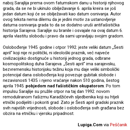
naboj Sarajlija prema ovom fatumskom danu u historiji njihovog
grada, da se ne bi ukinulo obilježavanje 6. aprila kreira se još
jedan datum koji će se obilježavati kao datum osnivanja. Autor
ovog teksta nema dilemu da je jedini motiv za ustanovljenje
datuma osnivanja grada to da se dodatno uruši antifašistička
historija Sarajeva. Sarajlije su branile i osvajale na ovaj datum 6.
aprila vlastitu slobodu i pravo da sami upravljaju svojim gradom.
Oslobođenje 1945. godine i otpor 1992. jeste veliki datum „Šesti
april“ koji nije ni politički, ni ideološki praznik, već najveće
civilizacijsko dostignuće u historiji jednog grada, odbrane
kosmopolitskog duha Sarajeva. „Šesti april“ ima sarajevsku,
bezvremensku historijsku težinu koja mu daje veliki simbolički
potencijal dana oslobođenja koji povezuje gubitak slobode i
nezavisnosti 1435. i njeno vraćanje nakon 510 godina, šestog
aprila 1945.
pobjedom nad fašističkim okupatorom
. Po tom
impulsu Sarajlije su pružile otpor na taj dan 1992. novom
remoduliranom fašizmu Karadžićevih sljedbenika koji su htjeli
etnički podijeliti i pokoriti grad. Zato je Šesti april gradski praznik
svih najviših vrijednosti, slobode i oslobođenja svih građana bez
obzira na etničku i vjersku pripadnost.
Lupiga.Com
via
Peščanik