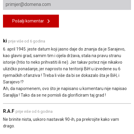
Pošalji komentar
ki
prije više od 6 godina
6. april 1945. jeste datum koji jasno daje do znanja da je Sarajevo,
kao glavni grad, samim tim i cijela država, stala na pravu stranu
istorije (htio to neko prihvatiti ili ne). Jer takav potez nije nikakvo
ulizičko ponašanje, jer naprosto na teritoriji BiH u izvedene su 6
njemačkih ofanziva ! Treba li više da bi se dokazalo šta je BiH, i
Sarajevo !?
Ah, da napomenem, ovo što je napisano u komentaru nije napisao
Sarajlija ! Tako da se ne pomisli da glorificiram taj grad !
R.A.F
prije više od 6 godina
Ne brinite nista, uskoro nastavak 90-ih, pa prekrojite kako vam
drago.