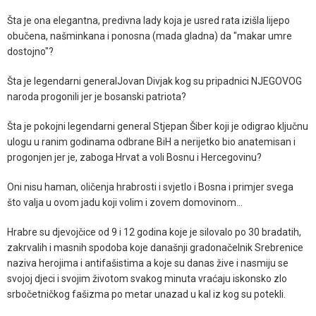
Šta je ona elegantna, predivna lady koja je usred rata izišla lijepo
obučena, našminkana i ponosna (mada gladna) da "makar umre
dostojno"?
Šta je legendarni generalJovan Divjak kog su pripadnici NJEGOVOG
naroda progonili jer je bosanski patriota?
Šta je pokojni legendarni general Stjepan Šiber koji je odigrao ključnu
ulogu u ranim godinama odbrane BiH a nerijetko bio anatemisan i
progonjen jer je, zaboga Hrvat a voli Bosnu i Hercegovinu?
Oni nisu haman, oličenja hrabrosti i svjetlo i Bosna i primjer svega
što valja u ovom jadu koji volim i zovem domovinom...
Hrabre su djevojčice od 9 i 12 godina koje je silovalo po 30 bradatih,
zakrvalih i masnih spodoba koje današnji gradonačelnik Srebrenice
naziva herojima i antifašistima a koje su danas žive i nasmiju se
svojoj djeci i svojim životom svakog minuta vraćaju iskonsko zlo
srbočetničkog fašizma po metar unazad u kal iz kog su potekli.