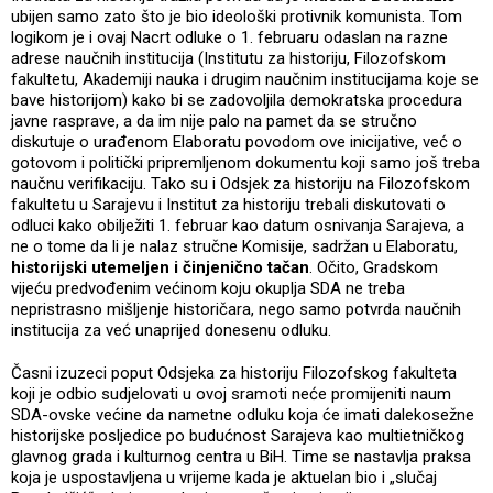
ubijen samo zato što je bio ideološki protivnik komunista. Tom
logikom je i ovaj Nacrt odluke o 1. februaru odaslan na razne
adrese naučnih institucija (Institutu za historiju, Filozofskom
fakultetu, Akademiji nauka i drugim naučnim institucijama koje se
bave historijom) kako bi se zadovoljila demokratska procedura
javne rasprave, a da im nije palo na pamet da se stručno
diskutuje o urađenom Elaboratu povodom ove inicijative, već o
gotovom i politički pripremljenom dokumentu koji samo još treba
naučnu verifikaciju. Tako su i Odsjek za historiju na Filozofskom
fakultetu u Sarajevu i Institut za historiju trebali diskutovati o
odluci kako obilježiti 1. februar kao datum osnivanja Sarajeva, a
ne o tome da li je nalaz stručne Komisije, sadržan u Elaboratu,
historijski utemeljen i činjenično tačan
. Očito, Gradskom
vijeću predvođenim većinom koju okuplja SDA ne treba
nepristrasno mišljenje historičara, nego samo potvrda naučnih
institucija za već unaprijed donesenu odluku.
Časni izuzeci poput Odsjeka za historiju Filozofskog fakulteta
koji je odbio sudjelovati u ovoj sramoti neće promijeniti naum
SDA-ovske većine da nametne odluku koja će imati dalekosežne
historijske posljedice po budućnost Sarajeva kao multietničkog
glavnog grada i kulturnog centra u BiH. Time se nastavlja praksa
koja je uspostavljena u vrijeme kada je aktuelan bio i „slučaj