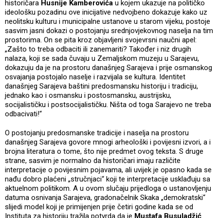
historičara
Husnije Kamberovića
u kojem ukazuje na političko
ideološku pozadinu ove inicijative nedvojbeno dokazuje kako uz
neolitsku kulturu i municipalne ustanove u starom vijeku, postoje
sasvim jasni dokazi o postojanju srednjovjekovnog naselja na tim
prostorima. On se pita kroz objavljeni svojevrsni naučni apel:
„Zašto to treba odbaciti ili zanemariti? Također i niz drugih
nalaza, koji se sada čuvaju u Zemaljskom muzeju u Sarajevu,
dokazuju da je na prostoru današnjeg Sarajeva i prije osmanskog
osvajanja postojalo naselje i razvijala se kultura. Identitet
današnjeg Sarajeva baštini predosmansku historiju i tradiciju,
jednako kao i osmansku i postosmansku, austrijsku,
socijalističku i postsocijalističku. Ništa od toga Sarajevo ne treba
odbacivati!“
O postojanju predosmanske tradicije i naselja na prostoru
današnjeg Sarajeva govore mnogi arheološki i povijesni izvori, a i
brojna literatura o tome, što nije predmet ovog teksta. S druge
strane, sasvim je normalno da historičari imaju različite
interpretacije o povijesnim pojavama, ali uvijek je opasno kada se
nađu dobro plaćeni „stručnjaci“ koji te interpretacije usklađuju sa
aktuelnom politikom. A u ovom slučaju prijedloga o ustanovljenju
datuma osnivanja Sarajeva, gradonačelnik Skaka „demokratski“
slijedi model koji je primijenjen prije četiri godine kada se od
Instituta za historiju tražila potvrda da je
Mustafa Busuladžić