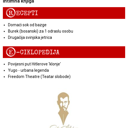
intimna knjiga
R
ECEPTI
Domaći sok od bazge
Burek (bosanski) za 1 odraslu osobu
Drugačija svinjska jetrica
E
-CIKLOPEDIJA
Povijesni put Hitlerove 'klonje'
Yugo - urbana legenda
Freedom Theatre (Teatar slobode)