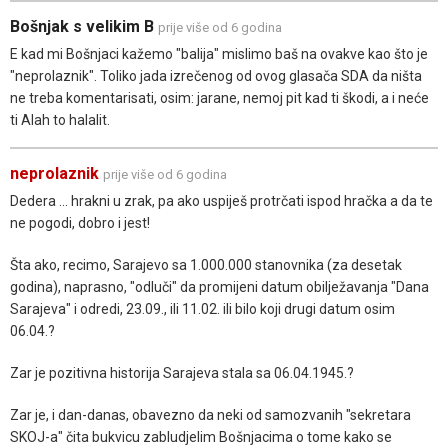
Bošnjak s velikim B
prije više od 6 godina
E kad mi Bošnjaci kažemo "balija" mislimo baš na ovakve kao što je
"neprolaznik". Toliko jada izrečenog od ovog glasača SDA da ništa
ne treba komentarisati, osim: jarane, nemoj pit kad ti škodi, a i neće
ti Alah to halalit.
neprolaznik
prije više od 6 godina
Dedera ... hrakni u zrak, pa ako uspiješ protrčati ispod hračka a da te
ne pogodi, dobro i jest!
Šta ako, recimo, Sarajevo sa 1.000.000 stanovnika (za desetak
godina), naprasno, "odluči" da promijeni datum obilježavanja "Dana
Sarajeva" i odredi, 23.09., ili 11.02. ili bilo koji drugi datum osim
06.04.?
Zar je pozitivna historija Sarajeva stala sa 06.04.1945.?
Zar je, i dan-danas, obavezno da neki od samozvanih "sekretara
SKOJ-a" čita bukvicu zabludjelim Bošnjacima o tome kako se