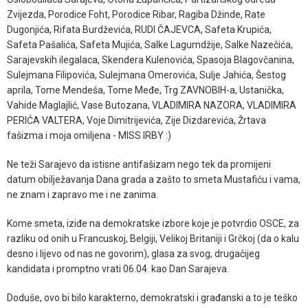
Zvijezda, Porodice Foht, Porodice Ribar, Ragiba Džinde, Rate
Dugonjića, Rifata Burdževića, RUDI ČAJEVCA, Safeta Krupića,
Safeta Pašalića, Safeta Mujića, Salke Lagumdžije, Salke Nazečića,
Sarajevskih ilegalaca, Skendera Kulenovića, Spasoja Blagovčanina,
Sulejmana Filipovića, Sulejmana Omerovića, Sulje Jahića, Šestog
aprila, Tome Mendeša, Tome Međe, Trg ZAVNOBIH-a, Ustanička,
Vahide Maglajlić, Vase Butozana, VLADIMIRA NAZORA, VLADIMIRA
PERIĆA VALTERA, Voje Dimitrijevića, Zije Dizdarevića, Žrtava
fašizma i moja omiljena - MISS IRBY :)
Ne teži Sarajevo da istisne antifašizam nego tek da promijeni
datum obilježavanja Dana grada a zašto to smeta Mustafiću i vama,
ne znam i zapravo me i ne zanima.
Kome smeta, iziđe na demokratske izbore koje je potvrdio OSCE, za
razliku od onih u Francuskoj, Belgiji, Velikoj Britaniji i Grčkoj (da o kalu
desno i lijevo od nas ne govorim), glasa za svog, drugačijeg
kandidata i promptno vrati 06.04. kao Dan Sarajeva.
Doduše, ovo bi bilo karakterno, demokratski i građanski a to je teško