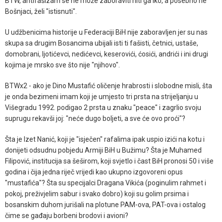
BTW, antifašizam se ne može zaboraviti niti ga iko, a posebno ne
Bošnjaci, želi "istisnuti".
U udžbenicima historije u Federaciji BiH nije zaboravljen jer su nas
skupa sa drugim Bosancima ubijali isti ti fašisti, četnici, ustaše,
domobrani, ljotićevci, nedićevci, keserovići, ćosići, andrići i ini drugi
kojima je mrsko sve što nije "njihovo".
BTWx2 - ako je Dino Mustafić oličenje hrabrosti i slobodne misli, šta
je onda bezimeni imam koji je umjesto tri prsta na strijeljanju u
Višegradu 1992. podigao 2 prsta u znaku "peace" i zagrlio svoju
suprugu rekavši joj: "neće dugo boljeti, a sve će ovo proći"?
Šta je Izet Nanić, koji je "isječen" rafalima ipak uspio izići na kotu i
donijeti odsudnu pobjedu Armiji BiH u Bužimu? Šta je Muhamed
Filipović, institucija sa šeširom, koji svjetlo i čast BiH pronosi 50 i više
godina i čija jedna riječ vrijedi kao ukupno izgovoreni opus
"mustafića"? Šta su specijalci Dragana Vikića (poginulim rahmet i
pokoj, preživjelim sabur i svako dobro) koji su golim prsima i
bosanskim duhom jurišali na plotune PAM-ova, PAT-ova i ostalog
čime se gađaju borbeni brodovi i avioni?