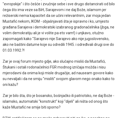
"evropskije" i što češće i zvučnije sebe i sve drugo distancirati od bilo
čega što ima veze sa BiH, Sarajevom i ne daj Bože, islamom jer
režiserski nema kapacitet da se učini relevantnim, zar moja jedan
Mustafić nekom, IKOM - objašnjavati šta je ispravno i ko, umjesto
građana Sarajeva i demokratski izabranog gradonačelnika (jbga, ne
volim demokratiju ali je vi volite pa eto vam!) i unjkavo, otužno
zapomagati kako "Sarajevo nije Sarajevo ako nije jugoslovensko,
ako ne baštini datume koje su odredili 1945. i određivali drugi sve do
01.03.1992.?!
Zar je ovaj forum mjesto gdje, ako slučajno misliš da Mustafići,
Štukani i ostali rodonačelnici FGR modnog izričaja možda i nisu
mjerodavni da onima koji misle drugačije, ad nauseam govore kako
su nevaljali i da ne smiju "misliti" svojom glavom nego onako kako to
oni kažu?
Zar je bilo šta, što je bosansko, bošnjačko ili patriotsko, ne daj Bože -
islamsko, automatski "konstrukt" koji "dijeli" ali ništa od onog što
kaže Mustafić ne smije biti sporno?