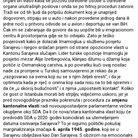
organi bh vlasti kada se pozovu određene osobe u određene
organe unutrašnjih poslova i onda se po hitnoj proceduri zatvore.
Traži se od tih ljudi da potpišu dokument koji je unaprijed
dogovoren, strpaju se u auto i nakon provedene jednog dana ili
jedne noći u pritvoru odvode se u avion i deportuju se van BiH.
Čak im se zabranjuje da govore da su uopšte bili u imigracionom
centru ili prostorijama gdje se to odvijalo. Zato je teško
povjerovati kako je dolazak Imamoglua u službenu posjetu
Sarajevu i njegov srdačan prijem od strane opozicione vlasti u
Kantonu Sarajeva slučajan. Lider turske opozicije Imamoglu je
posjetio mezar Alije Izetbegovića, klanjao džumu u džamiji koja
potiče iz Osmanskog carstva, a po povratku kući ovaj nosilac
nade za promjene u Turskoj samouvjereno je rekao da je
„razgovarao sa svima koji su se s njim željeli sresti“, i da je
optimista kada je riječ o onima koji sada nisu na to bili spremni i
da će „u skoroj budućnosti“ i s njima „uspostaviti kontakt“. Koliko
će gost iz Istanbula morati biti strpljiv, vidjećemo uskoro, jer je
pred novogodišnje praznike pokrenuta i procedura za
smjenu
kantonalne vlasti
radi novouspostavljene parlamentarne većine
okupljene oko SDA. Da li će nova/stara kantonalna vlast koju će
predvoditi SDA u 2020. godini koincidirati sa utemeljenjem
datuma osnivanja Sarajeva? To je sigurno politički pokušaj
marginaliziranja značaja
6. aprila 1945. godine
, koji se u
Sarajevu obilježava kao Dan Sarajeva. S obzirom na emocionalni