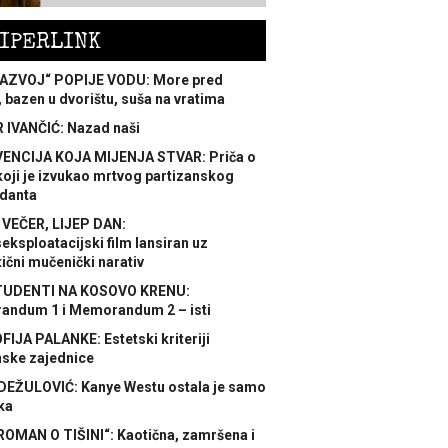
IPERLINK
AZVOJ“ POPIJE VODU: More pred
 bazen u dvorištu, suša na vratima
 IVANČIĆ: Nazad naši
ENCIJA KOJA MIJENJA STVAR: Priča o
koji je izvukao mrtvog partizanskog
danta
 VEČER, LIJEP DAN:
ksploatacijski film lansiran uz
ični mučenički narativ
TUDENTI NA KOSOVO KRENU:
ndum 1 i Memorandum 2 – isti
FIJA PALANKE: Estetski kriteriji
nske zajednice
DEŽULOVIĆ: Kanye Westu ostala je samo
ka
ROMAN O TIŠINI“: Kaotična, zamršena i