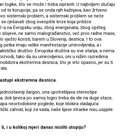
n logike, što se može i treba ispraviti. U najboljem slučaju
e od te korupcije, pa se onda njih kažnjava, kao žrtveno
apravo sistemski problem, a sistemski problem se neće
e se rješavati zbog sveopšte krize koja pritišće
-a na Evropsku uniju, zbog energenata, zbog opšteg
iroke slojeve, ne samo malograđanstvo, već prvo radne mase,
lo vješto koristi, barem u Sloveniji, desnica. I to ova
 petka imaju velike manifestacije umirovljenika, a i
alističko društvo. Evropska društva su sve starija, a nema
oizvodi, tako da su umirovljenici, oni u nižim razredima
 mobilizira ekstremna desnica, što je vrlo opasno, jer su ti
rala.
nastupi ekstremna desnica.
dnostavniji žargon, ona upotrebljava stereotipe
, dok ljevica po samoj logici treba da ide na duge staze,
a uklapa neortodoksne poglede, koje blokira vladajuća
litički zahvat, koji za sada, naše lijeve stranke nisu uspjele
, i u kolikoj mjeri danas misliti utopiju?