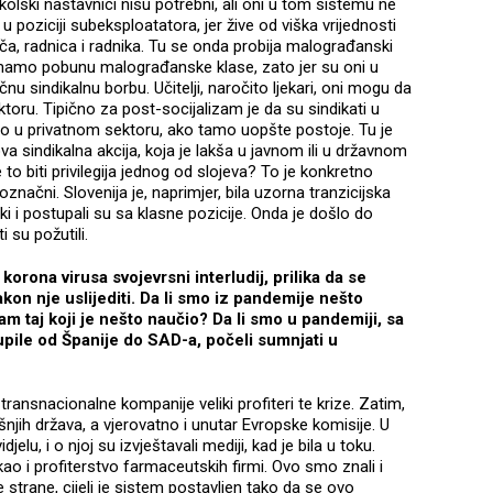
 školski nastavnici nisu potrebni, ali oni u tom sistemu ne
u poziciji subeksploatatora, jer žive od viška vrijednosti
, radnica i radnika. Tu se onda probija malograđanski
imamo pobunu malograđanske klase, zato jer su oni u
čnu sindikalnu borbu. Učitelji, naročito ljekari, oni mogu da
ktoru. Tipično za post-socijalizam je da su sindikati u
nego u privatnom sektoru, ako tamo uopšte postoje. Tu je
va sindikalna akcija, koja je lakša u javnom ili u državnom
e to biti privilegija jednog od slojeva? To je konkretno
označni. Slovenija je, naprimjer, bila uzorna tranzicijska
jaki i postupali su sa klasne pozicije. Onda je došlo do
 su požutili.
orona virusa svojevrsni interludij, prilika da se
kon nje uslijediti. Da li smo iz pandemije nešto
izam taj koji je nešto naučio? Da li smo u pandemiji, sa
pile od Španije do SAD-a, počeli sumnjati u
ransnacionalne kompanije veliki profiteri te krize. Zatim,
njih država, a vjerovatno i unutar Evropske komisije. U
idjelu, i o njoj su izvještavali mediji, kad je bila u toku.
ao i profiterstvo farmaceutskih firmi. Ovo smo znali i
ge strane, cijeli je sistem postavljen tako da se ovo