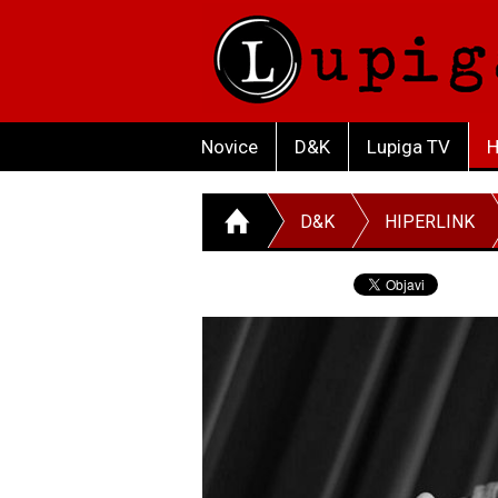
Novice
D&K
Lupiga TV
H
D&K
HIPERLINK