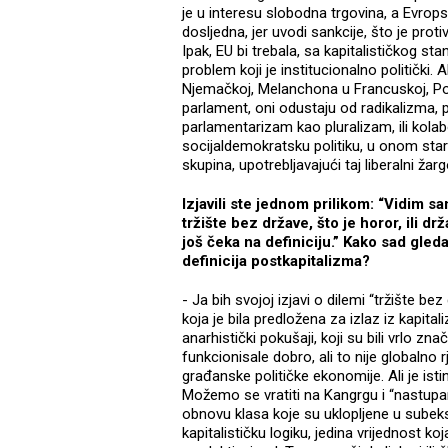
je u interesu slobodna trgovina, a Evropsko
dosljedna, jer uvodi sankcije, što je prot
Ipak, EU bi trebala, sa kapitalističkog sta
problem koji je institucionalno politički. 
Njemačkoj, Melanchona u Francuskoj, Pode
parlament, oni odustaju od radikalizma, p
parlamentarizam kao pluralizam, ili kolab
socijaldemokratsku politiku, u onom staro
skupina, upotrebljavajući taj liberalni žarg
Izjavili ste jednom prilikom: “Vidim s
tržište bez države, što je horor, ili d
još čeka na definiciju.” Kako sad gleda
definicija postkapitalizma?
- Ja bih svojoj izjavi o dilemi “tržište be
koja je bila predložena za izlaz iz kapitali
anarhistički pokušaji, koji su bili vrlo zna
funkcionisale dobro, ali to nije globalno 
građanske političke ekonomije. Ali je ist
Možemo se vratiti na Kangrgu i “nastup
obnovu klasa koje su uklopljene u subek
kapitalističku logiku, jedina vrijednost koj