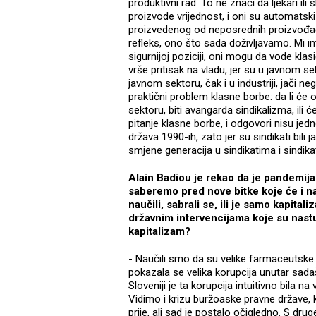
produktivni rad. To ne znači da ljekari ili
proizvode vrijednost, i oni su automatski 
proizvedenog od neposrednih proizvođača
refleks, ono što sada doživljavamo. Mi 
sigurnijoj poziciji, oni mogu da vode klasi
vrše pritisak na vladu, jer su u javnom se
javnom sektoru, čak i u industriji, jači 
praktični problem klasne borbe: da li će o
sektoru, biti avangarda sindikalizma, ili ć
pitanje klasne borbe, i odgovori nisu jedn
država 1990-ih, zato jer su sindikati bili 
smjene generacija u sindikatima i sindikati
Alain Badiou je rekao da je pandemija k
saberemo pred nove bitke koje će i na
naučili, sabrali se, ili je samo kapital
državnim intervencijama koje su nastu
kapitalizam?
- Naučili smo da su velike farmaceutske t
pokazala se velika korupcija unutar sadaš
Sloveniji je ta korupcija intuitivno bila na v
Vidimo i krizu buržoaske pravne države, k
prije, ali sad je postalo očigledno. S dru