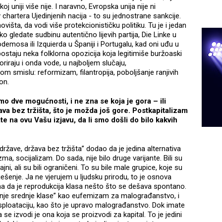
j uniji više nije. I naravno, Evropska unija nije ni
iv chartera Ujedinjenih nacija - to su jednostrane sankcije.
novišta, da vodi više protekcionističku politiku. Tu je i jedan
Ako gledate sudbinu autentično lijevih partija, Die Linke u
mosa ili Izquierda u Španiji i Portugalu, kad oni uđu u
ostaju neka folklorna opozicija koja legitimiše buržoaski
oriraju i onda vode, u najboljem slučaju,
m smislu: reformizam, filantropija, poboljšanje ranjivih
on.
amo dve mogućnosti, i ne zna se koja je gora – ili
ržava bez tržišta, što je možda još gore. Postkapitalizam
te na ovu Vašu izjavu, da li smo došli do bilo kakvih
z države, država bez tržišta” dodao da je jedina alternativa
zma, socijalizam. Do sada, nije bilo druge varijante. Bili su
čajni, ali su bili ograničeni. To su bile male grupice, koje su
rješenje. Ja ne vjerujem u ljudsku prirodu, to je osnova
ina da je reprodukcija klasa nešto što se dešava spontano.
anje srednje klase” kao eufemizam za malograđanstvo, i
sploataciju, kao što je upravo malograđanstvo. Dok imate
a se izvodi je ona koja se proizvodi za kapital. To je jedini