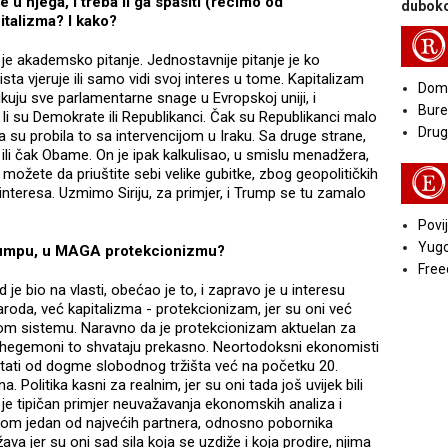
je u njega, i treba li ga spasiti (recimo od
duboko
pitalizma? I kako?
R
am je akademsko pitanje. Jednostavnije pitanje je ko
ista vjeruje ili samo vidi svoj interes u tome. Kapitalizam
Doma
tikuju sve parlamentarne snage u Evropskoj uniji, i
Bure
 li su Demokrate ili Republikanci. Čak su Republikanci malo
Druga
ha su probila to sa intervencijom u Iraku. Sa druge strane,
ili čak Obame. On je ipak kalkulisao, u smislu menadžera,
 možete da priuštite sebi velike gubitke, zbog geopolitičkih
E
h interesa. Uzmimo Siriju, za primjer, i Trump se tu zamalo
Povij
Yugo
 Trumpu, u MAGA protekcionizmu?
Free
 je bio na vlasti, obećao je to, i zapravo je u interesu
oda, već kapitalizma - protekcionizam, jer su oni već
om sistemu. Naravno da je protekcionizam aktuelan za
šnji hegemoni to shvataju prekasno. Neortodoksni ekonomisti
ustati od dogme slobodnog tržišta već na početku 20.
na. Politika kasni za realnim, jer su oni tada još uvijek bili
ja je tipičan primjer neuvažavanja ekonomskih analiza i
 Kinom jedan od najvećih partnera, odnosno pobornika
va jer su oni sad sila koja se uzdiže i koja prodire, njima