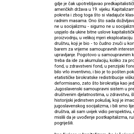
gdje je čak upotrebljavao predkapitalistič
američkih država u 19. vijeku. Kapitaliza
pokreta i zbog toga što si vladajuće klase
radnim masama. Ono što sada doživljavamo 
ne u socijalizmu - sigurno ne u socijaliz
uspjelo da ukine bitne uslove kapitalisti
proizvodnju, u velikoj mjeri eksploatacij
društvu, koji je bio - to čudno zvuči u 
barem za vrijeme samoupravnih interesni
upravljanje. Pogotovo u samoupravnim kol
treba da ide za akumulaciju, koliko za p
fond, u zdravstveni fond, u penzijski fond
bilo vrlo inventivno, i bio je to pošten poku
etatističke birokratske redistribucije viš
deformisano, zato što birokratija kao jed
Jugoslavenski samoupravni sistem u pred
društvenim djelatnostima, u zdravstvu, šk
historijski jedinstven pokušaj, koji je im
jugoslavenskog socijalizma, i bili smo lij
društva, ali sam uvijek vidio perspektivu,
mislili da je uvođenje postkapitalizma, r
pogriješili.