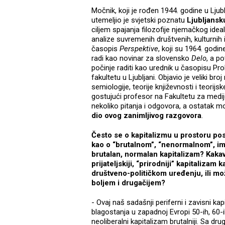
Močnik, koji je rođen 1944. godine u Lj
utemeljio je svjetski poznatu
Ljubljansk
ciljem spajanja filozofije njemačkog idea
analize suvremenih društvenih, kulturnih
časopis
Perspektive
, koji su 1964. godi
radi kao novinar za slovensko
Delo
, a p
počinje raditi kao urednik u časopisu Pr
fakultetu u Ljubljani. Objavio je veliki broj
semiologije, teorije književnosti i teorij
gostujući profesor na Fakultetu za medije
nekoliko pitanja i odgovora, a ostatak m
dio ovog zanimljivog razgovora
.
Često se o kapitalizmu u prostoru post
kao o “brutalnom”, “nenormalnom”, impl
brutalan, normalan kapitalizam? Kakav 
prijateljskiji, “prirodniji” kapitali
društveno-političkom uređenju, ili m
boljem i drugačijem?
- Ovaj naš sadašnji periferni i zavisni kap
blagostanja u zapadnoj Evropi 50-ih, 60-ih
neoliberalni kapitalizam brutalniji. Sa dru