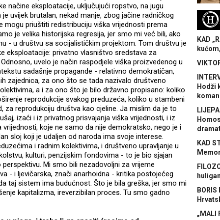
ke načine eksploatacije, uključujući ropstvo, na jugu
m je uvijek brutalan, nekad manje, zbog jačine radničkog
H
 mogu priuštiti redistribuciju viška vrijednosti prema
je velika historijska regresija, jer smo mi već bili, ako
KAD „R
mu - u društvu sa socijalističkim projektom. Tom društvu je
kućom,
čke eksploatacije: privatno vlasništvo sredstava za
u. Odnosno, uvelo je način raspodjele viška proizvedenog u
VIKTOR
kontekstu sadašnje propagande - relativno demokratičan,
INTERV
h zajednica, za ono što se tada nazivalo društveno
Hodži 
ektivima, a i za ono što je bilo državno propisano: koliko
koman
roširenje reprodukcije svakog preduzeća, koliko u stambeni
, za reprodukciju društva kao cjeline. Ja mislim da je to
LIJEPA
šaj, izaći i iz privatnog prisvajanja viška vrijednosti, i iz
Homose
ka vrijednosti, koje ne samo da nije demokratsko, nego je i
dramat
an sloj koji je udaljen od naroda ima svoje interese.
KAD S
uzećima i radnim kolektivima, i društveno upravljanje u
Memora
olstvu, kulturi, penzijskim fondovima - to je bio sjajan
ao perspektivu. Mi smo bili nezadovoljni za vrijeme
FILOZO
eva - i ljevičarska, znači anarhoidna - kritika postojećeg
huliga
 da taj sistem ima budućnost. Što je bila greška, jer smo mi
BORIS 
ušenje kapitalizma, ireverzibilan proces. Tu smo gadno
Hrvats
„MALI 