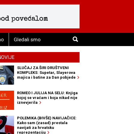
mo
Gledali smo
NOVIJE
SLUČAJ ZA ŠIRI DRUŠTVENI
KOMPLEKS: Supetar, Slayerova
majica i batine za Dan pobjede
ROMEO I JULIJA NA SELU: Knjiga
kojoj se vraćam i koja nikad nije
iznevjerila
POLEMIKA (BIVŠE) NAVIJAČICE:
Kako sam (zasad) prestala
navijati za hrvatsku
reprezentaciju