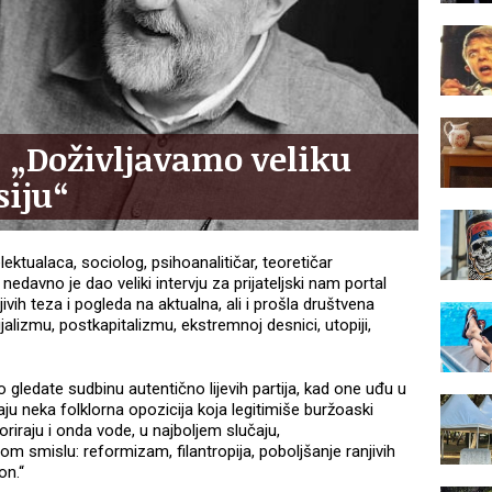
„Doživljavamo veliku
siju“
ektualaca, sociolog, psihoanalitičar, teoretičar
, nedavno je dao veliki intervju za prijateljski nam portal
ljivih teza i pogleda na aktualna, ali i prošla društvena
jalizmu, postkapitalizmu, ekstremnoj desnici, utopiji,
 gledate sudbinu autentično lijevih partija, kad one uđu u
ju neka folklorna opozicija koja legitimiše buržoaski
oriraju i onda vode, u najboljem slučaju,
m smislu: reformizam, filantropija, poboljšanje ranjivih
on.“