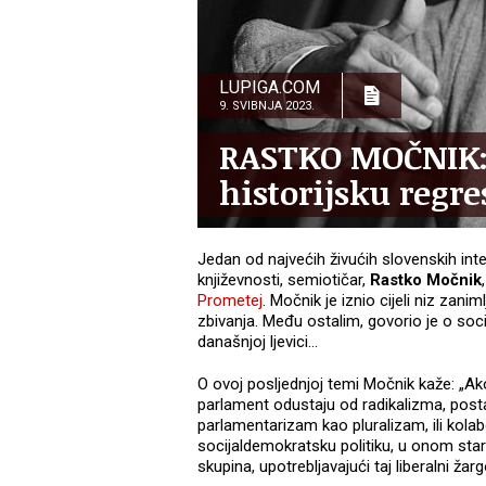
LUPIGA.COM
9. SVIBNJA 2023.
RASTKO MOČNIK: 
historijsku regre
Jedan od najvećih živućih slovenskih intel
književnosti, semiotičar,
Rastko Močnik
Prometej
. Močnik je iznio cijeli niz zanim
zbivanja. Među ostalim, govorio je o soci
današnjoj ljevici…
O ovoj posljednjoj temi Močnik kaže: „Ako
parlament odustaju od radikalizma, posta
parlamentarizam kao pluralizam, ili kolab
socijaldemokratsku politiku, u onom staro
skupina, upotrebljavajući taj liberalni žarg