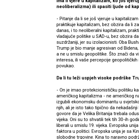
Ima li vjere u kapitalizam, ko još vjeru
neoliberalizma) ili spasiti ljude od ka
- Pitanje da li se još vjeruje u kapitaliz
praktikuje kapitalizam, bez obzira da li za
danas, i to neoliberalni kapitalizam, prak
vladajuće politike u SAD-u, bez obzira da
suzdržaniji, jer su izolacionisti. Oba Bus
Trump je bio manje agresivan od Bidena, 
a ne u smislu geopolitike. Što znači da vi
interesa, ili vaše percepcije geopolitički
povukao.
Da li tu leži uspjeh visoke podrške
- On je imao protekcionističku politiku kad
američkog kapitalizma - ne američkog nar
izgubili ekonomsku dominantu u svjetsk
njih, ali je isto tako tipično da nekada
govore da je Velika Britanija trebala od
vijeka. Oni su to shvatili tek tih 30-ih godi
liberali u smislu 19. vijeka. Evropska uni
faktora u politici. Evropska unija je sa
slobodne trgovine. Kina to naravno podrža