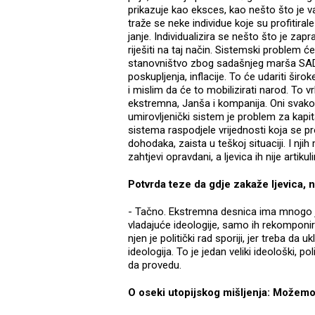
prikazuje kao eksces, kao nešto što je va
traže se neke individue koje su profitiral
janje. Individualizira se nešto što je z
riješiti na taj način. Sistemski problem ć
stanovništvo zbog sadašnjeg marša SAD
poskupljenja, inflacije. To će udariti š
i mislim da će to mobilizirati narod. To vr
ekstremna, Janša i kompanija. Oni svakog
umirovljenički sistem je problem za kapit
sistema raspodjele vrijednosti koja se pr
dohodaka, zaista u teškoj situaciji. I njih
zahtjevi opravdani, a ljevica ih nije artikuli
Potvrda teze da gdje zakaže ljevica, 
- Tačno. Ekstremna desnica ima mnogo je
vladajuće ideologije, samo ih rekomponira
njen je politički rad sporiji, jer treba d
ideologija. To je jedan veliki ideološki, po
da provedu.
O oseki utopijskog mišljenja: Možemo li