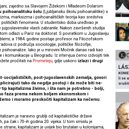
ubljani, zajedno sa Slavojem Žižekom i Mladeom Dolarom
u psihoanalitsku šolu
(Ljubljansku školu psihoanalitike) s
lizma, marksizma i psihoanalitičkih teorija kao sredstva
 i političkih fenomena. U studentsko doba uređivao je
ne jugoslavenske vlasti zabranile. Nakon završenih studija
otom odlazi u Pariz na doktorat. S povratkom u Jugoslaviju
oblemi, a 1984. godine postaje profesor na Filozofskom
 radova iz područja sociologije, političke filozofije,
ske psihoanalize. Iako je u mirovini Močnik danas radi kao
 i komunikacije u Beogradu. Iz intervjua ćemo izdvojiti tek
ožete pročitati na
Prometeju
, gdje uskoro
izlazi i drugi
LÁS
KOME
-socijalističkih, post-jugoslavenskih zemalja, govori
li se
icirajući tako da negdje postoji i da može biti ne-
sruši
tip kapitalizma živimo, i šta nam je potrebno - bolji,
zam kao faza prema nekom boljem ekonomskom i
ožemo i moramo preskočiti kapitalizam ka nečemu
italizam je naravno grublji od kapitalističke države
, pa čak i 70-ih godina 20. vijeka. U tom smislu je
ge strane, kapitalizam je uvijek bio brutalan u kolonijama,