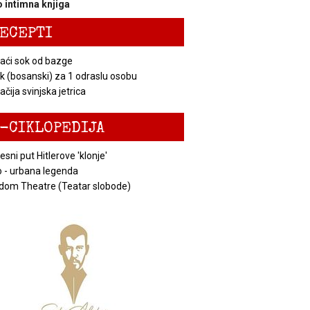
 intimna knjiga
ECEPTI
ći sok od bazge
k (bosanski) za 1 odraslu osobu
čija svinjska jetrica
-CIKLOPEDIJA
esni put Hitlerove 'klonje'
 - urbana legenda
dom Theatre (Teatar slobode)