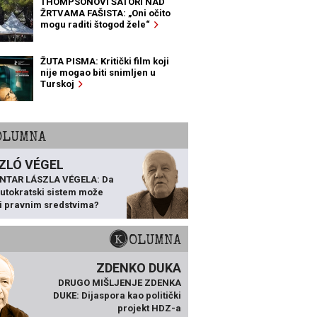
THOMPSONOVI ŠATORI NAD
ŽRTVAMA FAŠISTA: „Oni očito
mogu raditi štogod žele“
ŽUTA PISMA: Kritički film koji
nije mogao biti snimljen u
Turskoj
KOLUMNA
ZLÓ VÉGEL
NTAR LÁSZLA VÉGELA: Da
 autokratski sistem može
ti pravnim sredstvima?
KOLUMNA
ZDENKO DUKA
DRUGO MIŠLJENJE ZDENKA
DUKE: Dijaspora kao politički
projekt HDZ-a