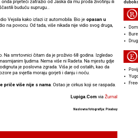
onda prijeteći zatražio od Jaska da mu proda životinju ili
duboko
častili buduću suprugu...
R
dio Vejsila kako izlazi iz automobila. Bio je
opasan u
odio na povocu. Od tada, više nikada nije vidio svog druga,
Doma
Bure
Druga
E
Na smrtovnici čitam da je proživio 68 godina. Izgledao
nasmijanim ljudima. Nema više ni Radeta. Na mjestu gdje
odignuta je poslovna zgrada. Viša je od ostalih, kao da
Povij
zore pa svjetla moraju gorjeti i danju i noću.
Yugo
Free
e priče više nije s nama
. Ostao je cirkus koji se raspada.
Lupiga.Com
via
Žurnal
Naslovna fotografija: Pixabay