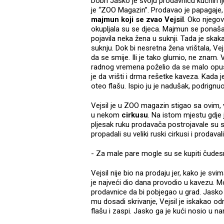
Dobri Jasko je svoju prodavnicu kućnih l
je “ZOO Magazin”. Prodavao je papagaje, k
majmun koji se zvao Vejsil
. Oko njego
okupljala su se djeca. Majmun se ponaša
pojavila neka žena u suknji. Tada je ska
suknju. Dok bi nesretna žena vrištala, V
da se smije. Ili je tako glumio, ne znam. 
radnog vremena poželio da se malo opust
je da vrišti i drma rešetke kaveza. Kada
oteo flašu. Ispio ju je nadušak, podrign
Vejsil je u ZOO magazin stigao sa ovim, 
u nekom
cirkusu
. Na istom mjestu gdje
pljesak ruku prodavača postrojavale su se
propadali su veliki ruski cirkusi i prodava
- Za male pare mogle su se kupiti čudesn
Vejsil nije bio na prodaju jer, kako je sv
je najveći dio dana provodio u kavezu. M
prodavnice da bi pobjegao u grad. Jasko 
mu dosadi skrivanje, Vejsil je iskakao odn
flašu i zaspi. Jasko ga je kući nosio u n