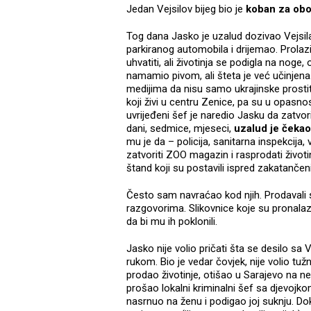
Jedan Vejsilov bijeg bio je
koban za obo
Tog dana Jasko je uzalud dozivao Vejsi
parkiranog automobila i drijemao. Prolazi
uhvatiti, ali životinja se podigla na noge,
namamio pivom, ali šteta je već učinjena.
medijima da nisu samo ukrajinske prosti
koji živi u centru Zenice, pa su u opasnost
uvrijeđeni šef je naredio Jasku da zatvori
dani, sedmice, mjeseci,
uzalud je čekao
mu je da – policija, sanitarna inspekcija,
zatvoriti ZOO magazin i rasprodati životi
štand koji su postavili ispred zakatančen
Često sam navraćao kod njih. Prodavali s
razgovorima. Slikovnice koje su pronalazi
da bi mu ih poklonili.
Jasko nije volio pričati šta se desilo s
rukom. Bio je vedar čovjek, nije volio tuž
prodao životinje, otišao u Sarajevo na 
prošao lokalni kriminalni šef sa djevojko
nasrnuo na ženu i podigao joj suknju. Do