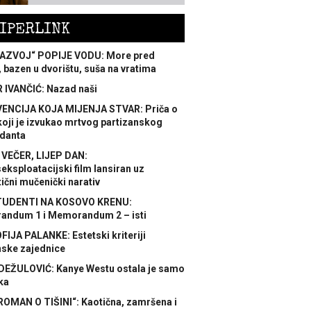
IPERLINK
AZVOJ“ POPIJE VODU: More pred
 bazen u dvorištu, suša na vratima
 IVANČIĆ: Nazad naši
ENCIJA KOJA MIJENJA STVAR: Priča o
koji je izvukao mrtvog partizanskog
danta
 VEČER, LIJEP DAN:
ksploatacijski film lansiran uz
ični mučenički narativ
TUDENTI NA KOSOVO KRENU:
ndum 1 i Memorandum 2 – isti
FIJA PALANKE: Estetski kriteriji
nske zajednice
DEŽULOVIĆ: Kanye Westu ostala je samo
ka
ROMAN O TIŠINI“: Kaotična, zamršena i