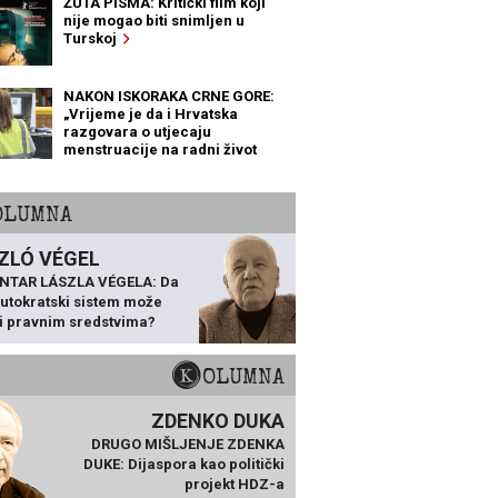
ŽUTA PISMA: Kritički film koji
nije mogao biti snimljen u
Turskoj
NAKON ISKORAKA CRNE GORE:
„Vrijeme je da i Hrvatska
razgovara o utjecaju
menstruacije na radni život
žena“
KOLUMNA
ZLÓ VÉGEL
NTAR LÁSZLA VÉGELA: Da
 autokratski sistem može
ti pravnim sredstvima?
KOLUMNA
ZDENKO DUKA
DRUGO MIŠLJENJE ZDENKA
DUKE: Dijaspora kao politički
projekt HDZ-a