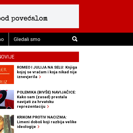
mo
Gledali smo
NOVIJE
ROMEO I JULIJA NA SELU: Knjiga
kojoj se vraćam i koja nikad nije
iznevjerila
POLEMIKA (BIVŠE) NAVIJAČICE:
Kako sam (zasad) prestala
navijati za hrvatsku
reprezentaciju
KRIKOM PROTIV NACIZMA:
Limeni doboš koji razbija velike
ideologije