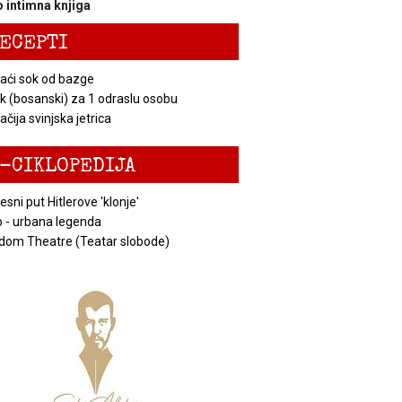
 intimna knjiga
ECEPTI
ći sok od bazge
k (bosanski) za 1 odraslu osobu
čija svinjska jetrica
-CIKLOPEDIJA
esni put Hitlerove 'klonje'
 - urbana legenda
dom Theatre (Teatar slobode)