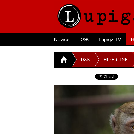
Novice
D&K
Lupiga TV
H
D&K
HIPERLINK