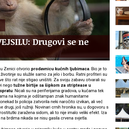
VEJSILU: Drugovi se ne
 u Zenici otvorio
prodavnicu kućnih ljubimaca
. Bio je to
ivotinje su služile samo za jelo i borbu. Ratni profiteri su
 što rat nije stigao uništiti. Za svoju zabavu otvarali su
ovi nego
tužne birtije sa šipkom za striptease u
 spratu
. Nicali su na periferijama gradova, u kućama tek
blama na kojima je odštampan znak humanitarne
nekad bi policija zatvorila neki naročito izvikan, ali već
 drugi, još ružniji. Novinari crnih hronika su, u dogovoru s
prostitutki zaražena sidom, ali to nije imalo veliki efekt. Iza
na brdima nikada se nisu gasila crvena svjetla.