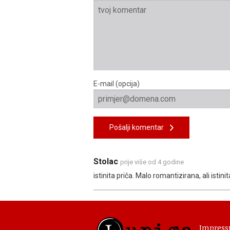
E-mail (opcija)
Pošalji komentar
Stolac
prije više od 4 godine
istinita priča. Malo romantizirana, ali istinit
Impres