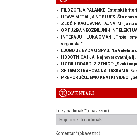
FILOZOFIJA PALANKE: Estetski kriteri
HEAVY METAL, A NE BLUES: Šta nam se
ZLOČIN KAO JAVNA TAJNA: Mrlja na sa
OPTUŽBA NEOZBILJNIH INTELEKTUALAC
INTERVJU – LUKA OMAN: „Trpjeli smo r
veganska“
LJUBO JE NADA U SPAS: Na Velebitu u d
HOBOTNICA I JA: Najneverovatnija ljub
UZ BILLBOARD IZ ZENICE: „Svaki napa
SEDAM STRAHOVA NA DASKAMA: Kako
PREPORUČUJEMO KRATKI VIDEO: „Sedam
K
OMENTARI
Ime / nadimak *(obavezno)
Komentar *(obavezno)