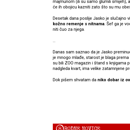
majmunom (ili su samo glumili smijeh), a 
će ih obojicu kazniti zato što su mu obeš
Desetak dana poslije Jasko je slučajno vi
kožno remenje s nitnama
. Šef ga je v
niti čuo za njega.
...
Danas sam saznao da je Jasko preminuo. 
je mnogo mlađe, starost je blaga prema 
su bili ZOO magazin i štand s knjigama p
nadgleda kvart, ima velike zatamnjene pro
Dok pišem shvatam da
niko dobar iz ov
S
RODNE NOVICE