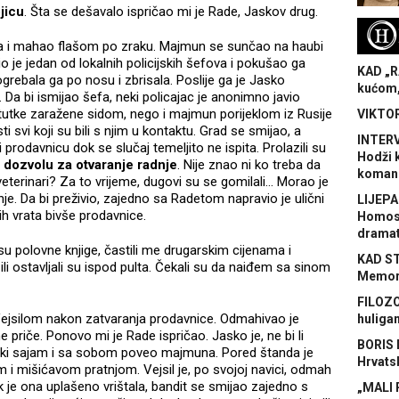
jicu
. Šta se dešavalo ispričao mi je Rade, Jaskov drug.
H
la i mahao flašom po zraku. Majmun se sunčao na haubi
o je jedan od lokalnih policijskih šefova i pokušao ga
KAD „R
 ogrebala ga po nosu i zbrisala. Poslije ga je Jasko
kućom,
 Da bi ismijao šefa, neki policajac je anonimno javio
tutke zaražene sidom, nego i majmun porijeklom iz Rusije
VIKTOR
i svi koji su bili s njim u kontaktu. Grad se smijao, a
INTERV
 prodavnicu dok se slučaj temeljito ne ispita. Prolazili su
Hodži 
 dozvolu za otvaranje radnje
. Nije znao ni ko treba da
koman
 veterinari? Za to vrijeme, dugovi su se gomilali… Morao je
nje. Da bi preživio, zajedno sa Radetom napravio je ulični
LIJEPA
ih vrata bivše prodavnice.
Homose
dramat
u polovne knjige, častili me drugarskim cijenama i
KAD S
li ostavljali su ispod pulta. Čekali su da naiđem sa sinom
Memora
FILOZO
a Vejsilom nakon zatvaranja prodavnice. Odmahivao je
huliga
ne priče. Ponovo mi je Rade ispričao. Jasko je, ne bi li
BORIS 
neki sajam i sa sobom poveo majmuna. Pored štanda je
Hrvats
m i mišićavom pratnjom. Vejsil je, po svojoj navici, odmah
k je ona uplašeno vrištala, bandit se smijao zajedno s
„MALI 