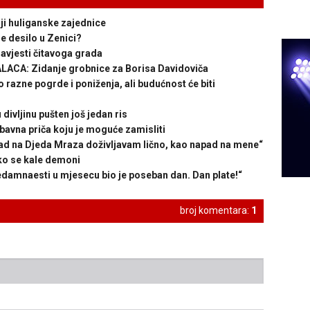
ji huliganske zajednice
 desilo u Zenici?
vjesti čitavoga grada
A: Zidanje grobnice za Borisa Davidoviča
azne pogrde i poniženja, ali budućnost će biti
ivljinu pušten još jedan ris
avna priča koju je moguće zamisliti
d na Djeda Mraza doživljavam lično, kao napad na mene“
 se kale demoni
naesti u mjesecu bio je poseban dan. Dan plate!“
broj komentara:
1