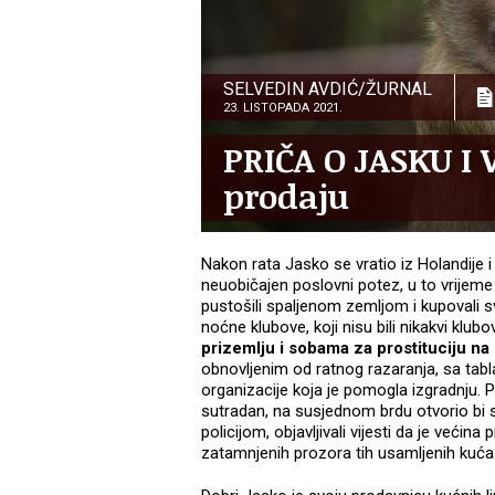
SELVEDIN AVDIĆ/ŽURNAL
23. LISTOPADA 2021.
PRIČA O JASKU I 
prodaju
Nakon rata Jasko se vratio iz Holandije i
neuobičajen poslovni potez, u to vrijeme ž
pustošili spaljenom zemljom i kupovali sve
noćne klubove, koji nisu bili nikakvi klub
prizemlju i sobama za prostituciju na
obnovljenim od ratnog razaranja, sa ta
organizacije koja je pomogla izgradnju. Po
sutradan, na susjednom brdu otvorio bi se
policijom, objavljivali vijesti da je većina 
zatamnjenih prozora tih usamljenih kuća 