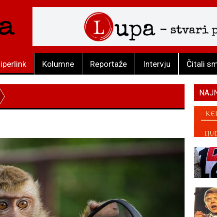
iperlink
Kolumne
Reportaže
Intervju
Čitali s
NAJ