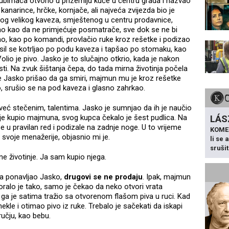
jubimaca otvorio u prizemlju kuće u centru grada i nazvao
anarince, hrčke, kornjače, ali najveća zvijezda bio je
vog velikog kaveza, smještenog u centru prodavnice,
o kao da ne primjećuje posmatrače, sve dok se ne bi
kao, kao po komandi, provlačio ruke kroz rešetke i podizao
ejsil se kotrljao po podu kaveza i tapšao po stomaku, kao
Volio je pivo. Jasko je to slučajno otkrio, kada je nakon
i. Na zvuk šištanja čepa, do tada mirna životinja počela
 je Jasko prišao da ga smiri, majmun mu je kroz rešetke
uo, srušio se na pod kaveza i glasno zahrkao.
već stečenim, talentima. Jasko je sumnjao da ih je naučio
 je kupio majmuna, svog kupca čekalo je šest pudlica. Na
LÁS
 u pravilan red i podizale na zadnje noge. U to vrijeme
KOME
li svoje menažerije, objasnio mi je.
li se
sruši
e životinje. Ja sam kupio njega.
ima ponavljao Jasko,
drugovi se ne prodaju
. Ipak, majmun
oralo je tako, samo je čekao da neko otvori vrata
ga je satima tražio sa otvorenom flašom piva u ruci. Kad
ekle i otimao pivo iz ruke. Trebalo je sačekati da iskapi
aručju, kao bebu.