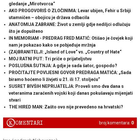
gledanje „Mirotvorca“
AKO PROGOVORIŠ O ZLOČINIMA: Levar ubijen, Fehir u Srbiji
utamničen – obojicu je država odbacila
ANATOMIJA ZABRANE: Život u zemlji gdje nediljci odlučuju
što je dopušteno
IN MEMORIAM - PREDRAG FRED MATIĆ: Otišao je čovjek koji
nam je pokazao kako se pobjeđuje mržnja
(ZA)BRANITELJI: „Island of Love“ vs. „Country of Hate“
MOJ RATNI PUT: Tri priče o prijateljstvu
POSLUŠNA ŠUTNJA: A gdje je sada šator, gospodo?
PROČITAJTE POVIJESNI GOVOR PREDRAGA MATIĆA: „Sada
biramo hoćemo li živjeti u 21. ili 17. stoljeću“
SUSRET BIVŠIH NEPRIJATELJA: Proveli smo dva dana s
veteranima zaraćenih vojski koji danas pokušavaju mijenjati
stvari
THE HIRED MAN: Zašto ovo nije prevedeno na hrvatski?
K
OMENTARI
broj komentara:
0