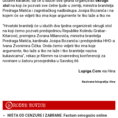
ustavni karakter, da će u idućih dva tjedna organizirati
okrugli
stol
na koji će pozvati sve čelne ljude u zemlji, ministra branitelja
Predraga Matića i zagrebačkog nadbiskupa Josipa Bozanića i na
kojem će se vidjeti tko ima koje argumente te tko laže a tko ne.
"Hrvatski branitelji će u idućih dva tjedna organizirati okrugli stol
na koji ćemo pozvati predsjednicu Republike Kolindu Grabar-
Kitarović, premijera Zorana Milanovića, ministra branitelja
Predraga Matića, kardinala Josipa Bozanića i predsjednika HHO-a
Ivana Zvonimira Čička. Onda ćemo vidjeti tko ima koje
argumente, tko laže a tko ne laže i tko branitelje naziva
kukavicama", rekao je Klemm na izvanrednoj konferenciji za
novinare u šatoru prosvjednika u Savskoj 66.
Lupiga.Com
via Hina
Naslovna fotografija: Hina
S
RODNE NOVICE
NIŠTA OD CENZURE I ZABRANE: Factum omogućio online