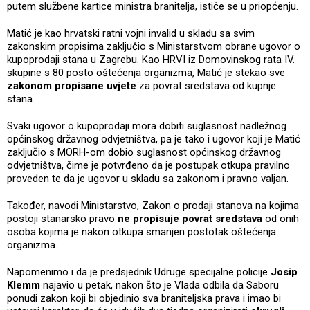
putem službene kartice ministra branitelja, ističe se u priopćenju.
Matić je kao hrvatski ratni vojni invalid u skladu sa svim
zakonskim propisima zaključio s Ministarstvom obrane ugovor o
kupoprodaji stana u Zagrebu. Kao HRVI iz Domovinskog rata IV.
skupine s 80 posto oštećenja organizma, Matić je stekao sve
zakonom propisane uvjete
za povrat sredstava od kupnje
stana.
Svaki ugovor o kupoprodaji mora dobiti suglasnost nadležnog
općinskog državnog odvjetništva, pa je tako i ugovor koji je Matić
zaključio s MORH-om dobio suglasnost općinskog državnog
odvjetništva, čime je potvrđeno da je postupak otkupa pravilno
proveden te da je ugovor u skladu sa zakonom i pravno valjan.
Također, navodi Ministarstvo, Zakon o prodaji stanova na kojima
postoji stanarsko pravo
ne propisuje povrat sredstava
od onih
osoba kojima je nakon otkupa smanjen postotak oštećenja
organizma.
Napomenimo i da je predsjednik Udruge specijalne policije
Josip
Klemm
najavio u petak, nakon što je Vlada odbila da Saboru
ponudi zakon koji bi objedinio sva braniteljska prava i imao bi