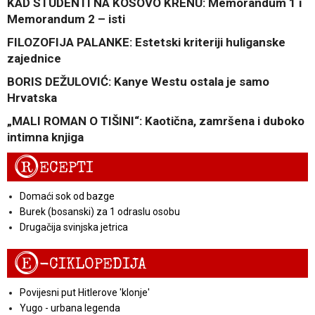
KAD STUDENTI NA KOSOVO KRENU: Memorandum 1 i
Memorandum 2 – isti
FILOZOFIJA PALANKE: Estetski kriteriji huliganske
zajednice
BORIS DEŽULOVIĆ: Kanye Westu ostala je samo
Hrvatska
„MALI ROMAN O TIŠINI“: Kaotična, zamršena i duboko
intimna knjiga
R
ECEPTI
Domaći sok od bazge
Burek (bosanski) za 1 odraslu osobu
Drugačija svinjska jetrica
E
-CIKLOPEDIJA
Povijesni put Hitlerove 'klonje'
Yugo - urbana legenda