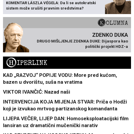
KOMENTAR LÁSZLA VÉGELA: Da li se autokratski
sistem može srušiti pravnim sredstvima?
KOLUMNA
ZDENKO DUKA
DRUGO MIŠLJENJE ZDENKA DUKE: Dijaspora kao
politički projekt HDZ-a
H
IPERLINK
KAD „RAZVOJ“ POPIJE VODU: More pred kućom,
bazen u dvorištu, suša na vratima
VIKTOR IVANČIĆ: Nazad naši
INTERVENCIJA KOJA MIJENJA STVAR: Priča o Hodži
koji je izvukao mrtvog partizanskog komandanta
LIJEPA VEČER, LIJEP DAN: Homoseksploatacijski film
lansiran uz dramatični mučenički narativ