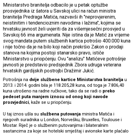
Ministarstvo branitelja odbacilo je u petak optužbe
prosvjednika iz šatora u Savskoj ulici na račun ministra
branitelja Predraga Matića, nazvavši ih "neprovjerenim,
neistinitim i tendencioznim navodima i lažima", kojima se
hrvatsku javnost želi uvjeriti da za višemjesečni prosvjed u
Savskoj 66 ima argumenata. Nije istina da je Matić za vrijeme
svog mandata putem službenih kartica potrošio 400.000 kuna
i nije točno da je na bilo koji način prekršio Zakon o prodaji
stanova na kojima postoji stanarsko pravo, ističe
Ministarstvo u priopćenju. Ovu "analizu" Matićeve potrošnje
javnosti je predstavio predsjednik Zbora udruga veterana
hrvatskih gardijskih postrojbi Dražimir Jukić.
Potrošnja na
dvije službene kartice Ministarstva branitelja
u
2013. i 2014. godini bila je 118.205,28 kuna, od toga je 7.806,40
kuna utrošeno na radne ručkove, tako da se radi o
preko
pedeset puta manjem iznosu od onog koji navode
prosvjednici
, kaže se u priopćenju.
U taj iznos ušla su
službena putovanja
ministra Matića i
njegovih suradnika u London, Norvešku, Bruxelles, Toulouse i
Mostar. Riječ je o službenim putovanjima i bilateralnim
sastancima za koje se hotelski smještaj i avionske karte plaćalo