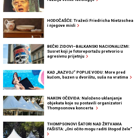
HODOČAŠĆE: Tražeći Friedricha Nietzschea
i njegove misli
BEČKI ZIDOVI–BALKANSKI NACIONALIZMI:
Susret koji je fotoreportažu pretvorio u
agresivnu prijetnju
KAD „RAZVOJ“ POPIJE VODU: More pred
kućom, bazen u dvorištu, suša na vratima
NAKON OČEVIDA: Naloženo uklanjanje
objekata koje su postavili organizatori
Thompsonova koncerta
THOMPSONOVI ŠATORI NAD ŽRTVAMA
FAŠISTA: „Oni očito mogu raditi štogod žele“