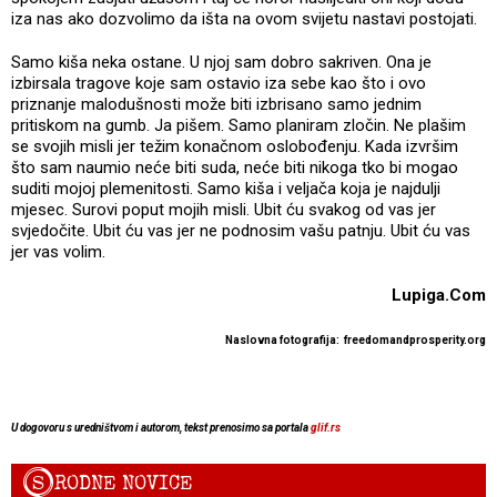
iza nas ako dozvolimo da išta na ovom svijetu nastavi postojati.
Samo kiša neka ostane. U njoj sam dobro sakriven. Ona je
izbirsala tragove koje sam ostavio iza sebe kao što i ovo
priznanje malodušnosti može biti izbrisano samo jednim
pritiskom na gumb. Ja pišem. Samo planiram zločin. Ne plašim
se svojih misli jer težim konačnom oslobođenju. Kada izvršim
što sam naumio neće biti suda, neće biti nikoga tko bi mogao
suditi mojoj plemenitosti. Samo kiša i veljača koja je najdulji
mjesec. Surovi poput mojih misli. Ubit ću svakog od vas jer
svjedočite. Ubit ću vas jer ne podnosim vašu patnju. Ubit ću vas
jer vas volim.
Lupiga.Com
Naslovna fotografija:
freedomandprosperity.org
U dogovoru s uredništvom i autorom, tekst prenosimo sa portala
glif.rs
S
RODNE NOVICE