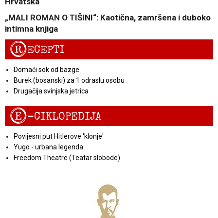
Hrvatska
„MALI ROMAN O TIŠINI“: Kaotična, zamršena i duboko
intimna knjiga
R
ECEPTI
Domaći sok od bazge
Burek (bosanski) za 1 odraslu osobu
Drugačija svinjska jetrica
E
-CIKLOPEDIJA
Povijesni put Hitlerove 'klonje'
Yugo - urbana legenda
Freedom Theatre (Teatar slobode)