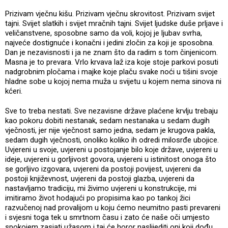
Prizivam vječnu kišu. Prizivam vječnu skrovitost. Prizivam svijet
tajni. Svijet slatkih i svijet mračnih tajni. Svijet ljudske duše prljave i
veličanstvene, sposobne samo da voli, kojoj je ljubav svrha,
najveće dostignuće i konačni i jedini zločin za koji je sposobna.
Dan je nezavisnosti i ja ne znam što da radim s tom činjenicom.
Masna je to prevara. Vrlo krvava laž iza koje stoje parkovi posuti
nadgrobnim pločama i majke koje plaču svake noći u tišini svoje
hladne sobe u kojoj nema muža u svijetu u kojem nema sinova ni
kćeri.
Sve to treba nestati. Sve nezavisne države plaćene krvlju trebaju
kao pokoru dobiti nestanak, sedam nestanaka u sedam dugih
vječnosti, jer nije vječnost samo jedna, sedam je krugova pakla,
sedam dugih vječnosti, onoliko koliko ih odredi milosrđe ubojice.
Uvjereni u svoje, uvjereni u postojanje bilo koje države, uvjereni u
ideje, uvjereni u gorljivost govora, uvjereni u istinitost onoga što
se gorljivo izgovara, uvjereni da postoji povijest, uvjereni da
postoji književnost, uvjereni da postoji glazba, uvjereni da
nastavljamo tradiciju, mi živimo uvjereni u konstrukcije, mi
imitiramo život hodajući po propisima kao po tankoj žici
razvučenoj nad provalijom u koju ćemo neumitno pasti prevareni
i svjesni toga tek u smrtnom času i zato će naše oči umjesto
spokojem zasjati užasom i taj će horor naslijediti oni koji dođu