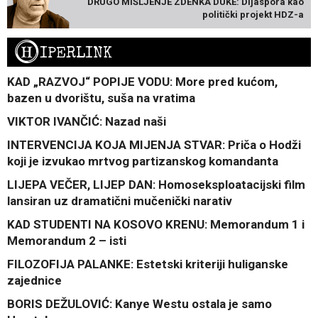
DRUGO MIŠLJENJE ZDENKA DUKE: Dijaspora kao
politički projekt HDZ-a
H
IPERLINK
KAD „RAZVOJ“ POPIJE VODU: More pred kućom,
bazen u dvorištu, suša na vratima
VIKTOR IVANČIĆ: Nazad naši
INTERVENCIJA KOJA MIJENJA STVAR: Priča o Hodži
koji je izvukao mrtvog partizanskog komandanta
LIJEPA VEČER, LIJEP DAN: Homoseksploatacijski film
lansiran uz dramatični mučenički narativ
KAD STUDENTI NA KOSOVO KRENU: Memorandum 1 i
Memorandum 2 – isti
FILOZOFIJA PALANKE: Estetski kriteriji huliganske
zajednice
BORIS DEŽULOVIĆ: Kanye Westu ostala je samo