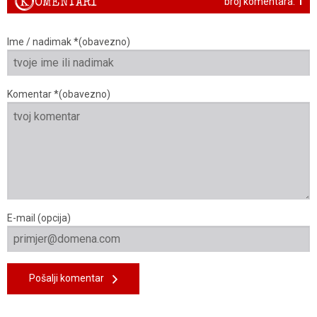
K
OMENTARI
broj komentara:
1
Ime / nadimak *(obavezno)
Komentar *(obavezno)
E-mail (opcija)
Pošalji komentar