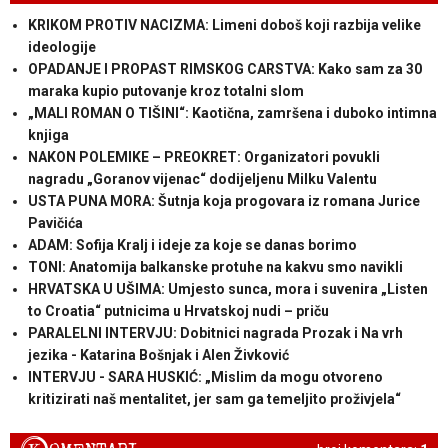
KRIKOM PROTIV NACIZMA: Limeni doboš koji razbija velike
ideologije
OPADANJE I PROPAST RIMSKOG CARSTVA: Kako sam za 30
maraka kupio putovanje kroz totalni slom
„MALI ROMAN O TIŠINI“: Kaotična, zamršena i duboko intimna
knjiga
NAKON POLEMIKE – PREOKRET: Organizatori povukli
nagradu „Goranov vijenac“ dodijeljenu Milku Valentu
USTA PUNA MORA: Šutnja koja progovara iz romana Jurice
Pavičića
ADAM: Sofija Kralj i ideje za koje se danas borimo
TONI: Anatomija balkanske protuhe na kakvu smo navikli
HRVATSKA U UŠIMA: Umjesto sunca, mora i suvenira „Listen
to Croatia“ putnicima u Hrvatskoj nudi – priču
PARALELNI INTERVJU: Dobitnici nagrada Prozak i Na vrh
jezika - Katarina Bošnjak i Alen Živković
INTERVJU - SARA HUSKIĆ: „Mislim da mogu otvoreno
kritizirati naš mentalitet, jer sam ga temeljito proživjela“