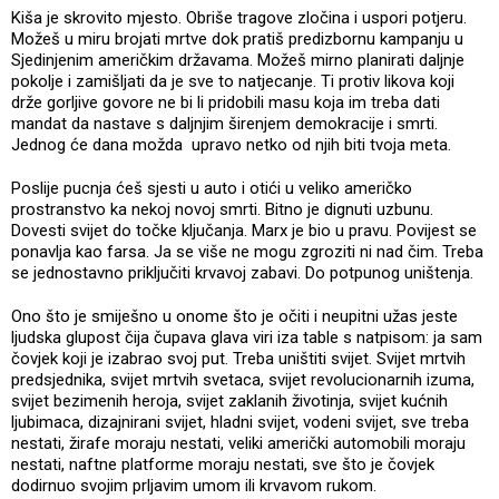
Kiša je skrovito mjesto. Obriše tragove zločina i uspori potjeru.
Možeš u miru brojati mrtve dok pratiš predizbornu kampanju u
Sjedinjenim američkim državama. Možeš mirno planirati daljnje
pokolje i zamišljati da je sve to natjecanje. Ti protiv likova koji
drže gorljive govore ne bi li pridobili masu koja im treba dati
mandat da nastave s daljnjim širenjem demokracije i smrti.
Jednog će dana možda upravo netko od njih biti tvoja meta.
Poslije pucnja ćeš sjesti u auto i otići u veliko američko
prostranstvo ka nekoj novoj smrti. Bitno je dignuti uzbunu.
Dovesti svijet do točke ključanja. Marx je bio u pravu. Povijest se
ponavlja kao farsa. Ja se više ne mogu zgroziti ni nad čim. Treba
se jednostavno priključiti krvavoj zabavi. Do potpunog uništenja.
Ono što je smiješno u onome što je očiti i neupitni užas jeste
ljudska glupost čija čupava glava viri iza table s natpisom: ja sam
čovjek koji je izabrao svoj put. Treba uništiti svijet. Svijet mrtvih
predsjednika, svijet mrtvih svetaca, svijet revolucionarnih izuma,
svijet bezimenih heroja, svijet zaklanih životinja, svijet kućnih
ljubimaca, dizajnirani svijet, hladni svijet, vodeni svijet, sve treba
nestati, žirafe moraju nestati, veliki američki automobili moraju
nestati, naftne platforme moraju nestati, sve što je čovjek
dodirnuo svojim prljavim umom ili krvavom rukom.