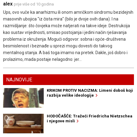
alex
prije više od 10 godina
Ups, ovo vuče ka anarhizmu ili onom amričkom sindromu bezidejnih
masovnih ubojica "iz čista mira" (bilo je dvoje ovih dana). I na
razmišljanje: što čovjeka može natjerati na takve ideje. Destrukcija
kao sustav vrijednosti, smisao postojanja i jedini način rješavanja
problema iz okruženja. Mogući odgovor: sobna i opće-društvena
besmislenost i beznađe u sprezi mogu dovesti do takvog
mentalnog stanja. A baš toga imamo na pretek. Dakle, još dobro i
prolazimo, mada postaje nelagodno: jer...
NAJNOVIJE
KRIKOM PROTIV NACIZMA: Limeni doboš koji
razbija velike ideologije
HODOČAŠĆE: Tražeći Friedricha Nietzschea
i njegove misli