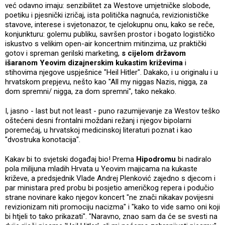
već odavno imaju: senzibilitet za Westove umjetničke slobode,
poetiku i pjesnički izričaj, ista politička nagnuća, revizionističke
stavove, interese i svjetonazor, te cjelokupnu onu, kako se reče,
konjunkturu: golemu publiku, savršen prostor i bogato logističko
iskustvo s velikim open-air koncertnim mitinzima, uz praktički
gotov i spreman gerilski marketing,
s cijelom državom
išaranom Yeovim dizajnerskim kukastim križevima
i
stihovima njegove uspješnice "Heil Hitler". Dakako, i u originalu i u
hrvatskom prepjevu, nešto kao "All my niggas Nazis, nigga, za
dom spremni/ nigga, za dom spremni", tako nekako.
I, jasno - last but not least - puno razumijevanje za Westov teško
oštećeni desni frontalni moždani režanj i njegov bipolarni
poremećaj, u hrvatskoj medicinskoj literaturi poznat i kao
"dvostruka konotacija".
Kakav bi to svjetski događaj bio! Prema
Hipodromu
bi nadiralo
pola milijuna mladih Hrvata u Yeovim majicama na kukaste
križeve, a predsjednik Vlade Andrej Plenković zajedno s djecom i
par ministara pred probu bi posjetio američkog repera i podučio
strane novinare kako njegov koncert "ne znači nikakav povijesni
revizionizam niti promociju nacizma" i "kako to vide samo oni koji
bi htjeli to tako prikazati". "Naravno, znao sam da će se svesti na