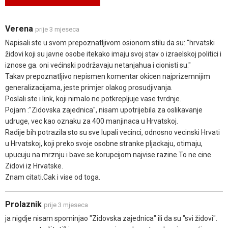
Verena
prije 3 mjeseca
Napisali ste u svom prepoznatljivom osionom stilu da su: "hrvatski
židovi koji su javne osobe itekako imaju svoj stav o izraelskoj politici i
iznose ga. oni većinski podržavaju netanjahua i cionisti su."
Takav prepoznatljivo nepismen komentar okicen najprizemnijim
generalizacijama, jeste primjer olakog prosudjivanja.
Poslali ste i link, koji nimalo ne potkrepljuje vase tvrdnje.
Pojam :"Zidovska zajednica", nisam upotrijebila za oslikavanje
udruge, vec kao oznaku za 400 manjinaca u Hrvatskoj.
Radije bih potrazila sto su sve lupali vecinci, odnosno vecinski Hrvati
u Hrvatskoj, koji preko svoje osobne stranke pljackaju, otimaju,
upucuju na mrznju i bave se korupcijom najvise razine.To ne cine
Zidovi iz Hrvatske.
Znam citati.Cak i vise od toga.
Prolaznik
prije 3 mjeseca
ja nigdje nisam spominjao "Zidovska zajednica" ili da su "svi židovi".