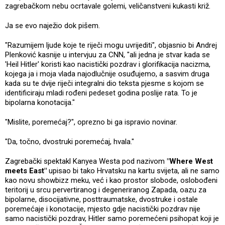
zagrebačkom nebu ocrtavale golemi, veličanstveni kukasti križ.
Ja se evo naježio dok pišem.
"Razumijem ljude koje te riječi mogu uvrijediti", objasnio bi Andrej
Plenković kasnije u intervjuu za CNN, "ali jedna je stvar kada se
'Heil Hitler' koristi kao nacistički pozdrav i glorifikacija nacizma,
kojega ja i moja vlada najodlučnije osuđujemo, a sasvim druga
kada su te dvije riječi integralni dio teksta pjesme s kojom se
identificiraju mladi rođeni pedeset godina poslije rata. To je
bipolarna konotacija."
"Mislite, poremećaj?", oprezno bi ga ispravio novinar.
"Da, točno, dvostruki poremećaj, hvala."
Zagrebački spektakl Kanyea Westa pod nazivom
"Where West
meets East"
upisao bi tako Hrvatsku na kartu svijeta, ali ne samo
kao novu showbizz meku, već i kao prostor slobode, oslobođeni
teritorij u srcu pervertiranog i degeneriranog Zapada, oazu za
bipolarne, disocijativne, posttraumatske, dvostruke i ostale
poremećaje i konotacije, mjesto gdje nacistički pozdrav nije
samo nacistički pozdrav, Hitler samo poremećeni psihopat koji je