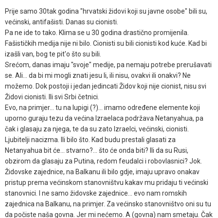
Prije samo 30tak godina "hrvatski židovi koji su javne osobe" bili su,
većinski, antifašisti. Danas su cionisti.
Pa ne ide to tako. Klima se u 30 godina drastično promijenila.
Fašističkih medija nije ni bilo. Cionisti su bili cionisti kod kuće. Kad bi
izašli van, bog te pit'o što su bili.
Srećom, danas imaju "svoje" medije, pa nemaju potrebe prerušavati
se. Ali... da bi mi mogli znati jesu li, ili nisu, ovakvi ili onakvi? Ne
možemo. Dok postoji i jedan jedincati Židov koji nije cionist, nisu svi
Židovi cionisti. Ili svi Srbi četnici.
Evo, na primjer... tu na lupigi (?)... imamo određene elemente koji
uporno guraju tezu da većina Izraelaca podržava Netanyahua, pa
čak i glasaju za njega, te da su zato Izraelci, većinski, cionisti.
Ljubitelji nacizma. Ili bilo što. Kad budu prestali glasati za
Netanyahua bit će... stvarno?... što će onda biti? Ili da su Rusi,
obzirom da glasaju za Putina, redom feudalci i robovlasnici? Jok.
Židovske zajednice, na Balkanu ili bilo gdje, imaju upravo onakav
pristup prema većinskom stanovništvu kakav mu pridaju ti većinski
stanovnici. I ne samo židovske zajednice... evo nam romskih
zajednica na Balkanu, na primjer. Za većinsko stanovništvo oni su tu
da počiste naša govna. Jer mi nećemo. A (govna) nam smetaju. Čak