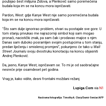
poubijao šest milijuna Židova, a Plenković samo poremećena
budala koja im se na koncu mora ispričavati.
Pardon, West: gdje Kanye West nije samo poremećena budala
koja im se na koncu mora ispričavati.
"Što sam dulje ignorirao problem, stvari su postajale sve gore. U
tom stanju privukao me najrazorniji simbol koji sam mogao
pronaći, nacistički znak, pa sam čak i prodavao majice s njim.
Danas sam duboko posramljen svojim postupcima u tom stanju,
predan liječenju i smislenoj promjeni", pokunjeno će tako u
Wall
Street Journalu
svoju dvostruku konotaciju na koncu objasniti
Andrej Plenković.
Da, jasno, Kanye West, ispričavam se. To mi je od saobraćajne
nesreće prije osamdeset pet godina.
Vrag je, kako vidite, desni frontalni moždani režanj.
Lupiga.Com
via
N1
Naslovna fotografija: Timothy A. Clary/Damir Senčar/AFP