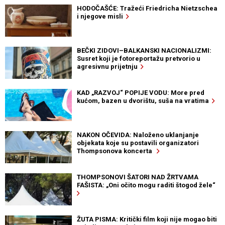
HODOČAŠĆE: Tražeći Friedricha Nietzschea
i njegove misli
BEČKI ZIDOVI–BALKANSKI NACIONALIZMI:
Susret koji je fotoreportažu pretvorio u
agresivnu prijetnju
KAD „RAZVOJ“ POPIJE VODU: More pred
kućom, bazen u dvorištu, suša na vratima
NAKON OČEVIDA: Naloženo uklanjanje
objekata koje su postavili organizatori
Thompsonova koncerta
THOMPSONOVI ŠATORI NAD ŽRTVAMA
FAŠISTA: „Oni očito mogu raditi štogod žele“
ŽUTA PISMA: Kritički film koji nije mogao biti