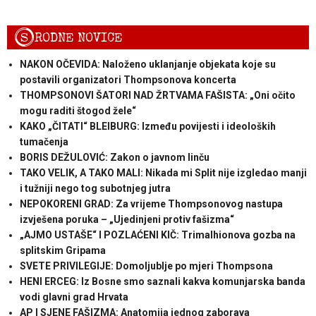
S
RODNE NOVICE
NAKON OČEVIDA: Naloženo uklanjanje objekata koje su
postavili organizatori Thompsonova koncerta
THOMPSONOVI ŠATORI NAD ŽRTVAMA FAŠISTA: „Oni očito
mogu raditi štogod žele“
KAKO „ČITATI“ BLEIBURG: Između povijesti i ideoloških
tumačenja
BORIS DEŽULOVIĆ: Zakon o javnom linču
TAKO VELIK, A TAKO MALI: Nikada mi Split nije izgledao manji
i tužniji nego tog subotnjeg jutra
NEPOKORENI GRAD: Za vrijeme Thompsonovog nastupa
izvješena poruka – „Ujedinjeni protiv fašizma“
„AJMO USTAŠE“ I POZLAĆENI KIČ: Trimalhionova gozba na
splitskim Gripama
SVETE PRIVILEGIJE: Domoljublje po mjeri Thompsona
HENI ERCEG: Iz Bosne smo saznali kakva komunjarska banda
vodi glavni grad Hrvata
AP I SJENE FAŠIZMA: Anatomija jednog zaborava