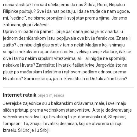
i naša vlastita? I mi sad očekujemo da nas Židovi, Romi, Nepalci i
Filipinke poštuju? Sve i da nas poštuju, i da se trude da nam ugode,
mi, "većinci", ne bismo promijenili svoj stav prema njima. Jer smo
zatucani, glupi i zločesti.
Upravo mi pade na pamet... prije par dana jedna je novinarka, u
jednom desničarskom listu, popljuvala ove bivše feralovce. Znate li
zašto? Jer nisu digli glas protiv tamo nekih Madjara koji snimaju
serijal o nekakvom ugarskom carstvu, veličaju svoje vladare, čak se
dive i tamo nekim srpskim vitezovima, ali... ali nigdje ne spominju
nekakve Hrvate? Zamislite: Hrvatski fašisti krive Jergovića što ne
pljuje po mađarskim fašistima i njihovom podlom odnosu prema
Hrvatima? Sami ne smiju, pa im krivo što ih ni Dežulović ne brani?
Internet ratnik
prije 3 mjeseca
Jevrejske zajednice su u balkanskim državama,male, i sve imaju
sličan pristup, prema većinskom stanovništvu. A,to je dodvoravanje
većinskom narativu, a,u hrvatskoj to je: domovinski rat, Stepinac,
tompson . To, znaju i hrvatski desničari, koji se otvoreno ulizuju
Izraelu. Slično je i u Srbiji.