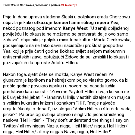
Tekst Borisa Dežulovića prenosimo s portala
N1 televizije
Prije tri dana uprava stadiona Śląski u poljskom gradu Chorzowu
objavila je kako
otkazuje koncert američkog repera Yea
,
nekoć poznatog pod imenom
Kanye West
. "U zemlji obilježenoj
poviješću Holokausta ne možemo se pretvarati da je ovo samo
zabava", objasnila je poljska ministrica kulture Marta Cienkowska,
podsjećajući na ne tako davnu nacističku prošlost gospodina
Yea, koji je prije četiri godine šokirao svijet serijom maloumnih
antisemitskih izjava, optužujući Židove da su izmislili Holokaust i
pozivajući ih da oproste Adolfu Hitleru.
Nakon toga, sjetit ćete se možda, Kanye West rečeni Ye
glupavom je isprikom na hebrejskom pojeo vlastito govno, da bi
prošle godine povukao ispriku i u novom se napadu ludila
predstavio kao nacist - "Zovi me Yaydolf Hitler i tvoja kurvica se
još uvijek želi jebati!" - lansiravši liniju vlastitih dizajnerskih majica
s velikim kukastim križem i oznakom "HH", "moje najveće
umjetničko djelo dosad", uz slogan "Volim Hitlera i što ćete sada,
pičke?". Pa prošlog svibnja objavio i singl vrlo jednosmislenog
naslova "Heil Hitler" - "They don’t understand the things I say on
Twitter/ all my niggas Nazis, nigga, Heil Hitler/ nigga, Heil Hitler/
nigga, Heil Hitler/ all my niggas Nazis, nigga, Heil Hitler!" -