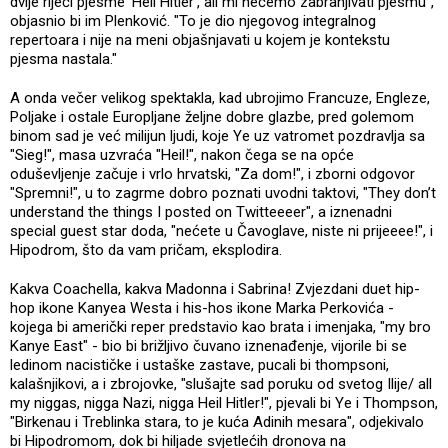
dvije riječi pjesme 'Heil Hitler', ali mi nećemo zabranjivati pjesmu",
objasnio bi im Plenković. "To je dio njegovog integralnog
repertoara i nije na meni objašnjavati u kojem je kontekstu
pjesma nastala."
A onda večer velikog spektakla, kad ubrojimo Francuze, Engleze,
Poljake i ostale Europljane željne dobre glazbe, pred golemom
binom sad je već milijun ljudi, koje Ye uz vatromet pozdravlja sa
"Sieg!", masa uzvraća "Heil!", nakon čega se na opće
oduševljenje začuje i vrlo hrvatski, "Za dom!", i zborni odgovor
"Spremni!", u to zagrme dobro poznati uvodni taktovi, "They don’t
understand the things I posted on Twitteeeer", a iznenadni
special guest star doda, "nećete u Čavoglave, niste ni prijeeee!", i
Hipodrom, što da vam pričam, eksplodira.
Kakva Coachella, kakva Madonna i Sabrina! Zvjezdani duet hip-
hop ikone Kanyea Westa i his-hos ikone Marka Perkovića -
kojega bi američki reper predstavio kao brata i imenjaka, "my bro
Kanye East" - bio bi brižljivo čuvano iznenađenje, vijorile bi se
ledinom nacističke i ustaške zastave, pucali bi thompsoni,
kalašnjikovi, a i zbrojovke, "slušajte sad poruku od svetog Ilije/ all
my niggas, nigga Nazi, nigga Heil Hitler!", pjevali bi Ye i Thompson,
"Birkenau i Treblinka stara, to je kuća Adinih mesara", odjekivalo
bi Hipodromom, dok bi hiljade svjetlećih dronova na