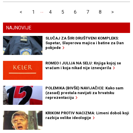
…
<
1
4
5
6
7
8
>
NAJNOVIJE
SLUČAJ ZA ŠIRI DRUŠTVENI KOMPLEKS:
Supetar, Slayerova majica i batine za Dan
pobjede
ROMEO I JULIJA NA SELU: Knjiga kojoj se
vraćam i koja nikad nije iznevjerila
POLEMIKA (BIVŠE) NAVIJAČICE: Kako sam
(zasad) prestala navijati za hrvatsku
reprezentaciju
KRIKOM PROTIV NACIZMA: Limeni doboš koji
razbija velike ideologije