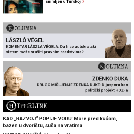
snimljen u Turskoj
KOLUMNA
LÁSZLÓ VÉGEL
KOMENTAR LÁSZLA VÉGELA: Da li se autokratski
sistem može srušiti pravnim sredstvima?
KOLUMNA
ZDENKO DUKA
DRUGO MIŠLJENJE ZDENKA DUKE: Dijaspora kao
politički projekt HDZ-a
H
IPERLINK
KAD „RAZVOJ“ POPIJE VODU: More pred kućom,
bazen u dvorištu, suša na vratima