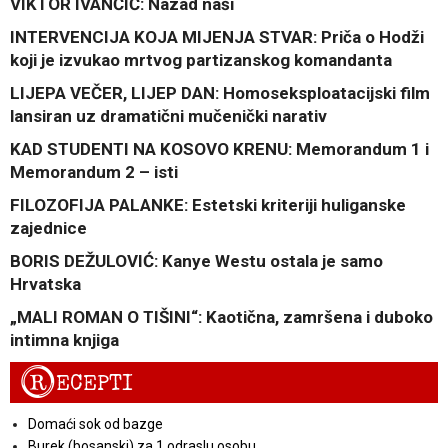
VIKTOR IVANČIĆ: Nazad naši
INTERVENCIJA KOJA MIJENJA STVAR: Priča o Hodži
koji je izvukao mrtvog partizanskog komandanta
LIJEPA VEČER, LIJEP DAN: Homoseksploatacijski film
lansiran uz dramatični mučenički narativ
KAD STUDENTI NA KOSOVO KRENU: Memorandum 1 i
Memorandum 2 – isti
FILOZOFIJA PALANKE: Estetski kriteriji huliganske
zajednice
BORIS DEŽULOVIĆ: Kanye Westu ostala je samo
Hrvatska
„MALI ROMAN O TIŠINI“: Kaotična, zamršena i duboko
intimna knjiga
R
ECEPTI
Domaći sok od bazge
Burek (bosanski) za 1 odraslu osobu