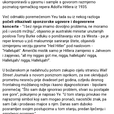
ukomponiravši u pjesmu i sample s govorom razmjerno
poznatog njemačkog repera Adolfa Hitlera iz 1935.
Već odmaklo poremećenom Yeu tada su iz nekog razloga
počeli otkazivati sponzorske ugovore i dogovorene
koncerte
- "I bez njega imamo dovoljno problema, ne moramo
još i uvoziti mržnju", objasnio je australski ministar unutarnjih
poslova Tony Burke odluku o poništavanju vize za Westa - pa je
reper krenuo u još maloumnije saniranje štete, objavivši
izmijenjenu verziju pjesme "Heil Hitler" pod naslovom -
"Hallelujah". Američki mistik samo je Hitlera zamijenio s Jahveom
i zapjevao, "all my niggas got me, nigga, hallelujah/ nigga,
Hallelujah/ nigga, Hallelujah!".
U božanskom je nadahnuću potom zakupio cijelu stranicu
Wall
Street Journala
s novom poniznom isprikom, za sve okrivljujući
prometnu nesreću prije dvadeset pet godina, ozljedu desnog
frontalnog moždanog režnja i kasno dijagnosticirani - bipolarni
poremećaj. "Što sam dulje ignorirao problem, stvari su postajale
sve gore", pokunjeno je napisao Ye. "U tom stanju privukao me
najrazorniji simbol koji sam mogao pronaći, nacistički znak, pa
sam čak i prodavao majice s njim. Danas sam duboko
posramljen svojim postupcima u tom stanju, predan liječenju i
smislenoj promjeni."