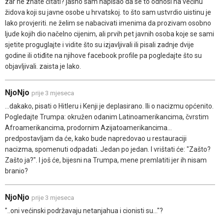
zar ne znate čitati? jasno sam napisao da se to odnosi na većinu
židova koji su javne osobe u hrvatskoj. to što sam ustvrdio uistinu je
lako provjeriti. ne želim se nabacivati imenima da prozivam osobno
ljude kojih dio načelno cijenim, ali prvih pet javnih osoba koje se sami
sjetite proguglajte i vidite što su izjavljivali ili pisali zadnje dvije
godine ili otiđite na njihove facebook profile pa pogledajte što su
objavljivali. zaista je lako.
NjoNjo
prije 3 mjeseca
...dakako, pisati o Hitleru i Kenji je deplasirano. Ili o nacizmu općenito.
Pogledajte Trumpa: okružen odanim Latinoamerikancima, čvrstim
Afroamerikancima, prodornim Azijatoamerikancima...
predpostavljam da će, kako bude napredovao u restauraciji
nacizma, spomenuti odpadati. Jedan po jedan. I vrištati će: "Zašto?
Zašto ja?". I još će, bijesni na Trumpa, mene premlatiti jer ih nisam
branio?
NjoNjo
prije 3 mjeseca
"..oni većinski podržavaju netanjahua i cionisti su..."?