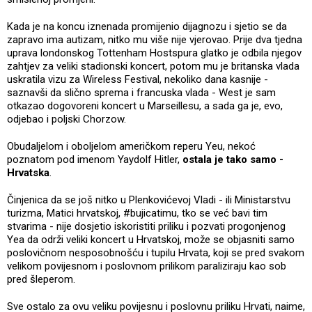
Kada je na koncu iznenada promijenio dijagnozu i sjetio se da
zapravo ima autizam, nitko mu više nije vjerovao. Prije dva tjedna
uprava londonskog Tottenham Hostspura glatko je odbila njegov
zahtjev za veliki stadionski koncert, potom mu je britanska vlada
uskratila vizu za Wireless Festival, nekoliko dana kasnije -
saznavši da slično sprema i francuska vlada - West je sam
otkazao dogovoreni koncert u Marseillesu, a sada ga je, evo,
odjebao i poljski Chorzow.
Obudaljelom i oboljelom američkom reperu Yeu, nekoć
poznatom pod imenom Yaydolf Hitler,
ostala je tako samo -
Hrvatska
.
Činjenica da se još nitko u Plenkovićevoj Vladi - ili Ministarstvu
turizma, Matici hrvatskoj, #bujicatimu, tko se već bavi tim
stvarima - nije dosjetio iskoristiti priliku i pozvati progonjenog
Yea da održi veliki koncert u Hrvatskoj, može se objasniti samo
poslovičnom nesposobnošću i tupilu Hrvata, koji se pred svakom
velikom povijesnom i poslovnom prilikom paraliziraju kao sob
pred šleperom.
Sve ostalo za ovu veliku povijesnu i poslovnu priliku Hrvati, naime,