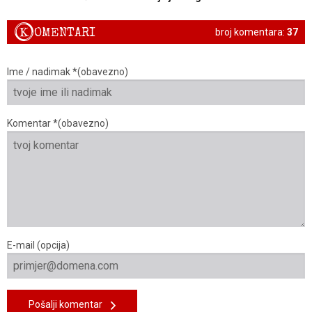
K
OMENTARI
broj komentara:
37
Ime / nadimak *(obavezno)
Komentar *(obavezno)
E-mail (opcija)
Pošalji komentar