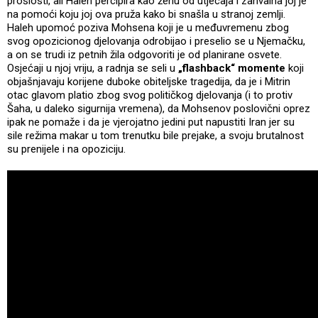
prošlosti, ali Haleh percipira kao ženu od utjecaja i zahvalna joj je
na pomoći koju joj ova pruža kako bi snašla u stranoj zemlji.
Haleh upomoć poziva Mohsena koji je u međuvremenu zbog
svog opozicionog djelovanja odrobijao i preselio se u Njemačku,
a on se trudi iz petnih žila odgovoriti je od planirane osvete.
Osjećaji u njoj vriju, a radnja se seli u
„flashback“ momente
koji
objašnjavaju korijene duboke obiteljske tragedija, da je i Mitrin
otac glavom platio zbog svog političkog djelovanja (i to protiv
Šaha, u daleko sigurnija vremena), da Mohsenov poslovični oprez
ipak ne pomaže i da je vjerojatno jedini put napustiti Iran jer su
sile režima makar u tom trenutku bile prejake, a svoju brutalnost
su prenijele i na opoziciju.