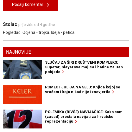
Pošalji komentar
Stolac
prije više od 4 godine
Pogledao. Ocjena - trojka. Ideja - petica.
NAJNOVIJE
SLUČAJ ZA ŠIRI DRUŠTVENI KOMPLEKS:
Supetar, Slayerova majica i batine za Dan
pobjede
ROMEO I JULIJA NA SELU: Knjiga kojoj se
vraćam i koja nikad nije iznevjerila
POLEMIKA (BIVŠE) NAVIJAČICE: Kako sam
(zasad) prestala navijati za hrvatsku
reprezentaciju