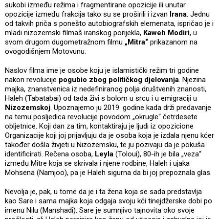
sukobi između režima i fragmentirane opozicije ili unutar
opozicije između frakcija tako su se proširili i izvan
Irana
. Jednu
od takvih priča s ponešto autobiografskih elemenata, ispričao je i
mladi nizozemski filmaš iranskog porijekla,
Kaweh Modiri
, u
svom drugom dugometražnom filmu
„Mitra“
prikazanom na
ovogodišnjem Motovunu.
Naslov filma ime je osobe koju je islamistički režim tri godine
nakon revolucije
pogubio zbog političkog djelovanja
. Njezina
majka, znanstvenica iz nedefiniranog polja društvenih znanosti,
Haleh (Tabatabai) od tada živi s bolom u srcu i u emigraciji u
Nizozemskoj
. Upoznajemo ju 2019. godine kada drži predavanje
na temu posljedica revolucije povodom „okrugle“ četrdesete
obljetnice. Koji dan za tim, kontaktiraju je ljudi iz opozicione
Organizacije koji joj prijavljuju da je osoba koja je izdala njenu kćer
također došla živjeti u Nizozemsku, te ju pozivaju da je pokuša
identificirati. Rečena osoba,
Leyla
(Toloui), 80-ih je bila „veza“
između Mitre koja se skrivala i njene rodbine, Haleh i ujaka
Mohsena (Namjoo), pa je Haleh sigurna da bi joj prepoznala glas.
Nevolja je, pak, u tome da je i ta žena koja se sada predstavlja
kao Sare i sama majka koja odgaja svoju kći tinejdžerske dobi po
imenu Nilu (Manshadi). Sare je sumnjivo tajnovita oko svoje