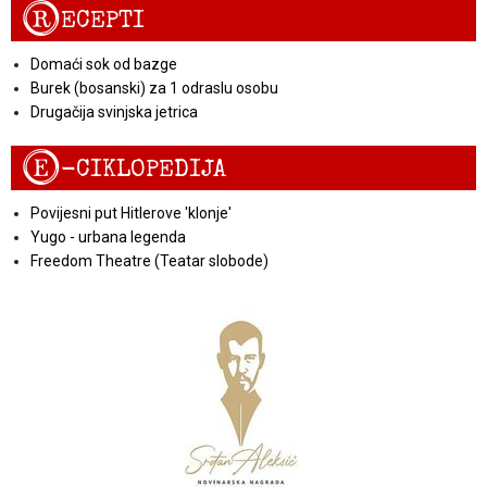
R
ECEPTI
Domaći sok od bazge
Burek (bosanski) za 1 odraslu osobu
Drugačija svinjska jetrica
E
-CIKLOPEDIJA
Povijesni put Hitlerove 'klonje'
Yugo - urbana legenda
Freedom Theatre (Teatar slobode)