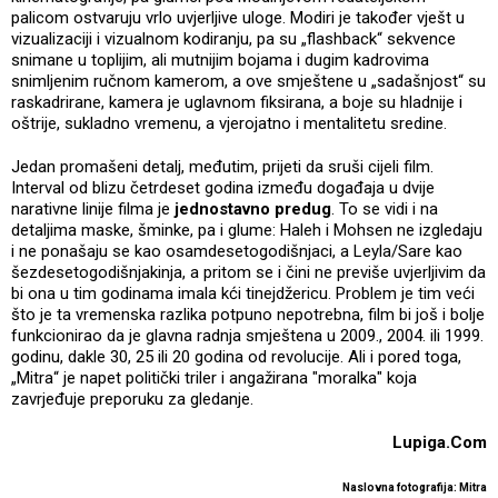
palicom ostvaruju vrlo uvjerljive uloge. Modiri je također vješt u
vizualizaciji i vizualnom kodiranju, pa su „flashback“ sekvence
snimane u toplijim, ali mutnijim bojama i dugim kadrovima
snimljenim ručnom kamerom, a ove smještene u „sadašnjost“ su
raskadrirane, kamera je uglavnom fiksirana, a boje su hladnije i
oštrije, sukladno vremenu, a vjerojatno i mentalitetu sredine.
Jedan promašeni detalj, međutim, prijeti da sruši cijeli film.
Interval od blizu četrdeset godina između događaja u dvije
narativne linije filma je
jednostavno predug
. To se vidi i na
detaljima maske, šminke, pa i glume: Haleh i Mohsen ne izgledaju
i ne ponašaju se kao osamdesetogodišnjaci, a Leyla/Sare kao
šezdesetogodišnjakinja, a pritom se i čini ne previše uvjerljivim da
bi ona u tim godinama imala kći tinejdžericu. Problem je tim veći
što je ta vremenska razlika potpuno nepotrebna, film bi još i bolje
funkcionirao da je glavna radnja smještena u 2009., 2004. ili 1999.
godinu, dakle 30, 25 ili 20 godina od revolucije. Ali i pored toga,
„Mitra“ je napet politički triler i angažirana "moralka" koja
zavrjeđuje preporuku za gledanje.
Lupiga.Com
Naslovna fotografija: Mitra