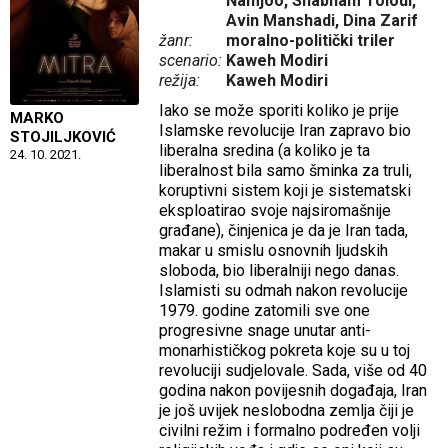
Namjoo, Shabnam Toloui,
Avin Manshadi, Dina Zarif
žanr:
moralno-politički triler
scenario:
Kaweh Modiri
režija:
Kaweh Modiri
Iako se može sporiti koliko je prije
MARKO
Islamske revolucije Iran zapravo bio
STOJILJKOVIĆ
liberalna sredina (a koliko je ta
24. 10. 2021.
liberalnost bila samo šminka za truli,
koruptivni sistem koji je sistematski
eksploatirao svoje najsiromašnije
građane), činjenica je da je Iran tada,
makar u smislu osnovnih ljudskih
sloboda, bio liberalniji nego danas.
Islamisti su odmah nakon revolucije
1979. godine zatomili sve one
progresivne snage unutar anti-
monarhističkog pokreta koje su u toj
revoluciji sudjelovale. Sada, više od 40
godina nakon povijesnih događaja, Iran
je još uvijek neslobodna zemlja čiji je
civilni režim i formalno podređen volji