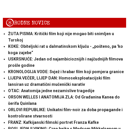
S
RODNE NOVICE
ŽUTA PISMA: Kritički film koji nije mogao biti snimljen u
Turskoj
KOKE: Obiteljski rat u dalmatinskom ključu - „pošteno, pa 'ko
koga zajebe“
USKRSNUĆE: Jedan od najambicioznijih i najčudnijih filmova
prošle godine
KRONOLOGIJA VODE: Svjež i hrabar film koji pomjera granice
LIJEPA VEČER, LIJEP DAN: Homoseksploatacijski film
lansiran uz dramatični mučenički narativ
OTAC: Anatomija jedne nezamislive tragedije
ORSON WELLES I ANATOMIJA ZLA: Od Građanina Kanea do
šerifa Quinlana
ORLOVI REPUBLIKE: Unikatni film-noir za doba propagande i
kontrolirane stvarnosti
FRANZ: Kafkijanski filmski portret Franza Kafke
POSLJEDNJI VIKING: Crna bajka s Madsom Mikkelsenom u