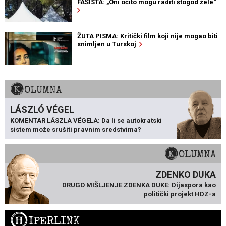
FAŠISTA: „Oni očito mogu raditi štogod žele“
ŽUTA PISMA: Kritički film koji nije mogao biti
snimljen u Turskoj
KOLUMNA
LÁSZLÓ VÉGEL
KOMENTAR LÁSZLA VÉGELA: Da li se autokratski
sistem može srušiti pravnim sredstvima?
KOLUMNA
ZDENKO DUKA
DRUGO MIŠLJENJE ZDENKA DUKE: Dijaspora kao
politički projekt HDZ-a
H
IPERLINK