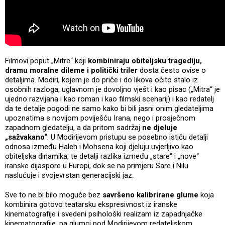
Filmovi poput „Mitre“ koji
kombiniraju obiteljsku tragediju,
dramu moralne dileme i politički triler
dosta često ovise o
detaljima. Modiri, kojem je do priče i do likova očito stalo iz
osobnih razloga, uglavnom je dovoljno vješt i kao pisac („Mitra“ je
ujedno razvijana i kao roman i kao filmski scenarij) i kao redatelj
da te detalje pogodi ne samo kako bi bili jasni onim gledateljima
upoznatima s novijom poviješću Irana, nego i prosječnom
zapadnom gledatelju, a da pritom sadržaj
ne djeluje
„sažvakano“
. U Modirijevom pristupu se posebno ističu detalji
odnosa između Haleh i Mohsena koji djeluju uvjerljivo kao
obiteljska dinamika, te detalji razlika između „stare“ i „nove“
iranske dijaspore u Europi, dok se na primjeru Sare i Nilu
naslućuje i svojevrstan generacijski jaz.
Sve to ne bi bilo moguće bez
savršeno kalibrirane glume
koja
kombinira gotovo teatarsku ekspresivnost iz iranske
kinematografije i svedeni psihološki realizam iz zapadnjačke
kinematografije, pa glumci pod Modirijevom redateljskom