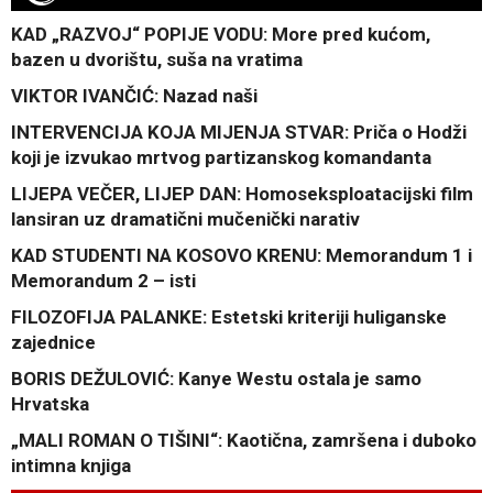
KAD „RAZVOJ“ POPIJE VODU: More pred kućom,
bazen u dvorištu, suša na vratima
VIKTOR IVANČIĆ: Nazad naši
INTERVENCIJA KOJA MIJENJA STVAR: Priča o Hodži
koji je izvukao mrtvog partizanskog komandanta
LIJEPA VEČER, LIJEP DAN: Homoseksploatacijski film
lansiran uz dramatični mučenički narativ
KAD STUDENTI NA KOSOVO KRENU: Memorandum 1 i
Memorandum 2 – isti
FILOZOFIJA PALANKE: Estetski kriteriji huliganske
zajednice
BORIS DEŽULOVIĆ: Kanye Westu ostala je samo
Hrvatska
„MALI ROMAN O TIŠINI“: Kaotična, zamršena i duboko
intimna knjiga