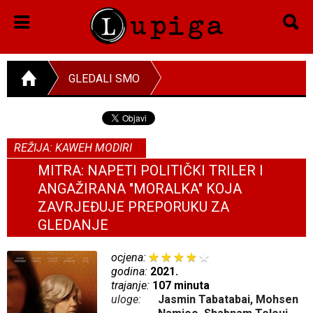
GLEDALI SMO
REŽIJA: KAWEH MODIRI
MITRA: NAPETI POLITIČKI TRILER I
ANGAŽIRANA "MORALKA" KOJA
ZAVRJEĐUJE PREPORUKU ZA
GLEDANJE
ocjena:
godina:
2021.
trajanje:
107 minuta
uloge:
Jasmin Tabatabai, Mohsen